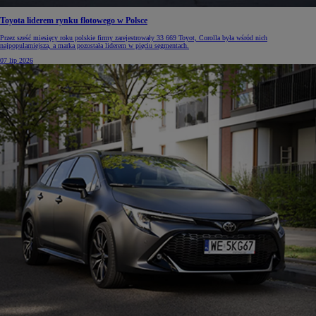
Toyota liderem rynku flotowego w Polsce
Przez sześć miesięcy roku polskie firmy zarejestrowały 33 669 Toyot, Corolla była wśród nich
najpopularniejsza, a marka pozostała liderem w pięciu segmentach.
07 lip 2026