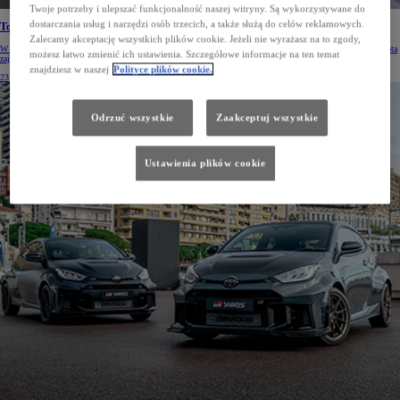
Twoje potrzeby i ulepszać funkcjonalność naszej witryny. Są wykorzystywane do
dostarczania usług i narzędzi osób trzecich, a także służą do celów reklamowych.
Toyota w czołówce najbardziej innowacyjnych firm
Zalecamy akceptację wszystkich plików cookie. Jeżeli nie wyrażasz na to zgody,
W rankingu najbardziej innowacyjnych firm w dziedzinie sztucznej inteligencji Harrity Patent Analytics Toyota
możesz łatwo zmienić ich ustawienia. Szczegółowe informacje na ten temat
zajęła 6. miejsce z liczbą 502 patentów AI.
znajdziesz w naszej
Polityce plików cookie.
23 lip 2026
Odrzuć wszystkie
Zaakceptuj wszystkie
Ustawienia plików cookie