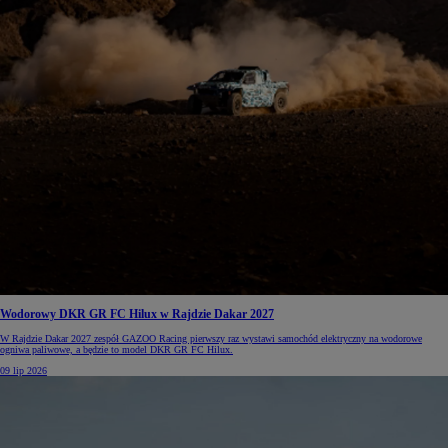
Wodorowy DKR GR FC Hilux w Rajdzie Dakar 2027
W Rajdzie Dakar 2027 zespół GAZOO Racing pierwszy raz wystawi samochód elektryczny na wodorowe
ogniwa paliwowe, a będzie to model DKR GR FC Hilux.
09 lip 2026