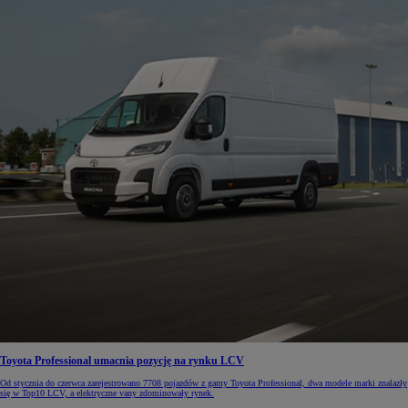
Toyota Professional umacnia pozycję na rynku LCV
Od stycznia do czerwca zarejestrowano 7708 pojazdów z gamy Toyota Professional, dwa modele marki znalazły
się w Top10 LCV, a elektryczne vany zdominowały rynek.