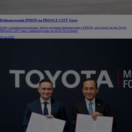
Dofinansowanie PFRON na PROACE CITY Verso
Osoby z niepełnosprawnościami, którym przyznano dofinansowanie z PFRON, mogą kupić od ręki Toyotę
PROACE CITY Verso z zabudową Gruau już od 39 513 zł brutto.
29 cze 2026