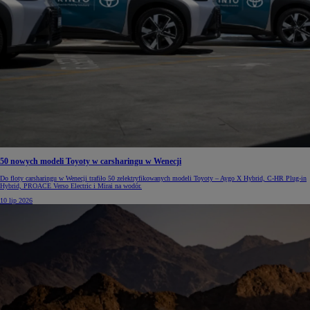
50 nowych modeli Toyoty w carsharingu w Wenecji
Do floty carsharingu w Wenecji trafiło 50 zelektryfikowanych modeli Toyoty – Aygo X Hybrid, C-HR Plug-in
Hybrid, PROACE Verso Electric i Mirai na wodór.
10 lip 2026