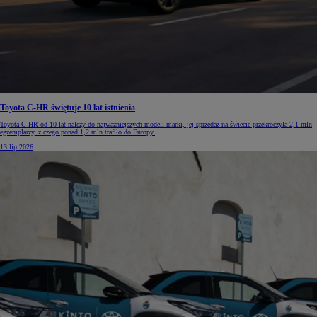
Toyota C-HR świętuje 10 lat istnienia
Toyota C-HR od 10 lat należy do najważniejszych modeli marki, jej sprzedaż na świecie przekroczyła 2,1 mln
egzemplarzy, z czego ponad 1,2 mln trafiło do Europy.
13 lip 2026