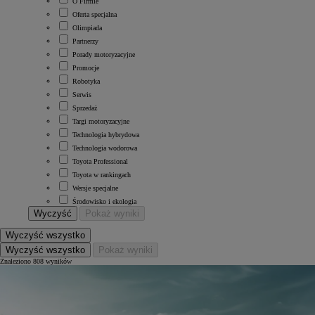
O Firmie
Oferta specjalna
Olimpiada
Partnerzy
Porady motoryzacyjne
Promocje
Robotyka
Serwis
Sprzedaż
Targi motoryzacyjne
Technologia hybrydowa
Technologia wodorowa
Toyota Professional
Toyota w rankingach
Wersje specjalne
Środowisko i ekologia
Wyczyść
Pokaż wyniki
Wyczyść wszystko
Wyczyść wszystko
Pokaż wyniki
Znaleziono 808 wyników