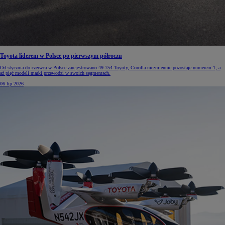
Toyota liderem w Polsce po pierwszym półroczu
Od stycznia do czerwca w Polsce zarejestrowano 49 754 Toyoty, Corolla niezmiennie pozostaje numerem 1, a
aż pięć modeli marki przewodzi w swoich segmentach.
06 lip 2026