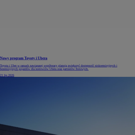
Nowy program Toyoty i Ubera
Toyota i Uber w ramach nawiązanej współpracy planują zwiększyć dostępność niskoemisyjnych i
bezemisyjnych pojazdów dla kierowców Ubera oraz partnerów flotowych.
21 lip 2026