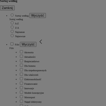
Sortuj według
Zamknij
Wyczyść
Sortuj według
Sortuj według
A-Z
Z-A
Najstarsze
Najnowsze
Wyczyść
Filtr
Filtr
Akcesoria
Aktualności
Bezpieczeństwo
Dla biznesu
Dla niepełnosprawnych
Dla właścicieli
Elektromobilność
Finansowanie
Innowacje
Modele koncepcyjne
Motorsport
Napęd elektryczny