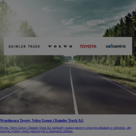
Współpraca Toyoty, Volvo Group i Daimler Truck AG
Toyota, Volvo Group i Daimler Truck AG podpisały wiążącą umowę o równych udziałach w cellcentric, aby
rozwijać systemy ogniw paliwowych w transporcie ciężkim.