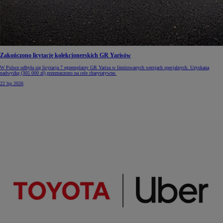
Zakończono licytację kolekcjonerskich GR Yarisów
W Polsce odbyła się licytacja 7 egzemplarzy GR Yarisa w limitowanych wersjach specjalnych. Uzyskaną
nadwyżkę (305 000 zł) przeznaczono na cele charytatywne.
22 lip 2026