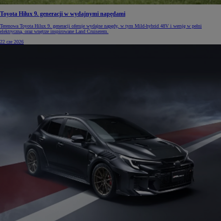
Toyota Hilux 9. generacji w wydajnymi napędami
Terenowa Toyota Hilux 9. generacji oferuje wydajne napędy, w tym Mild-hybrid 48V i wersję w pełni
elektryczną, oraz wnętrze inspirowane Land Cruiserem.
22 cze 2026