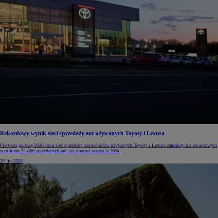
Rekordowy wynik sieci sprzedaży aut używanych Toyoty i Lexusa
Pierwszą połowę 2026 roku sieć sprzedaży samochodów używanych Toyoty i Lexusa zakończyła z rekordowym
wynikiem 24 866 sprzedanych aut, co stanowi wzrost o 16%.
20 lip 2026