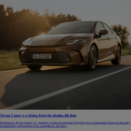
Toyota Camry z wydajną hybrydą idealna dla firm
Komfortowa Toyota Camry z 5. generacji wydajnym napędem hybrydowym to niezawodna limuzyna dla kadry
menedżerskiej zapewniająca spore oszczędności dla firmy.