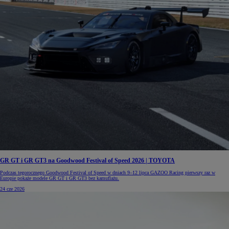
GR GT i GR GT3 na Goodwood Festival of Speed 2026 | TOYOTA
Podczas tegorocznego Goodwood Festival of Speed w dniach 9–12 lipca GAZOO Racing pierwszy raz w
Europie pokaże modele GR GT i GR GT3 bez kamuflażu.
24 cze 2026