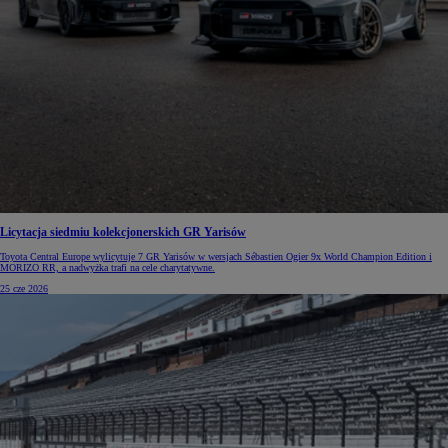
Licytacja siedmiu kolekcjonerskich GR Yarisów
Toyota Central Europe wylicytuje 7 GR Yarisów w wersjach Sébastien Ogier 9x World Champion Edition i
MORIZO RR, a nadwyżka trafi na cele charytatywne.
25 cze 2026