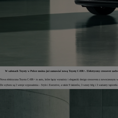
W salonach Toyoty w Polsce można już zamawiać nową Toyotę C-HR+. Elektryczny crossover zac
Nowa elektryczna Toyota C-HR+ to auto, które łączy wyrazisty i elegancki design crossovera z nowoczesny
Od
81 900 zł
Do wyboru są 2 wersje wyposażenia – Style i Executive, a także 9 lakierów, 3 wzory felg i 3 warianty tapice
Yaris Cross
HYBRID