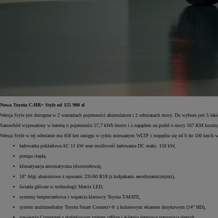
Nowa Toyota C-HR+ Style od 155 900 zł
Wersja Style jest dostępna w 2 wariantach pojemności akumulatora i 2 odmianach mocy. Do wyboru jest 5 laki
Samochód wyposażony w baterię o pojemności 57,7 kWh brutto i z napędem na przód o mocy 167 KM kosztuje
Wersja Style w tej odmianie ma 458 km zasięgu w cyklu mieszanym WLTP i rozpędza się od 0 do 100 km/h w 8,
ładowarka pokładowa AC 11 kW oraz możliwość ładowania DC maks. 150 kW,
pompa ciepła,
klimatyzacja automatyczna (dwustrefowa),
18" felgi aluminiowe z oponami 235/60 R18 (z kołpakami aerodynamicznymi),
światła główne w technologii Matrix LED,
systemy bezpieczeństwa i wsparcia kierowcy Toyota T-MATE,
system multimedialny Toyota Smart Connect+® z kolorowym ekranem dotykowym (14" HD),
nawigacja Connected z dodatkowym trybem offline i 4-letnią darmową transmisją danych.