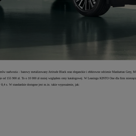
erów nadwozia – bazowy metalizowany Attitude Black oraz eleganckie i efektowne odcienie Manhattan Grey, Mi
 od 155 900 zł. To o 10 000 zł mniej względem ceny katalogowej. W Leasingu KINTO One dla firm miesięcz
4 s. W standardzie dostępne jest m.in. takie wyposażenie, jak: