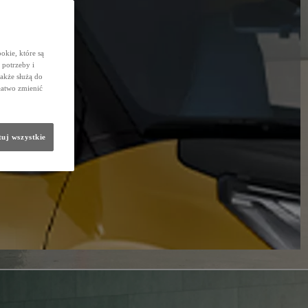
okie, które są
potrzeby i
także służą do
łatwo zmienić
uj wszystkie