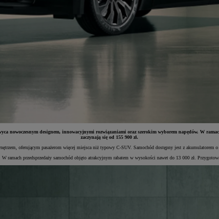
hwyca nowoczesnym designem, innowacyjnymi rozwiązaniami oraz szerokim wyborem napędów. W ramac
zaczynają się od 155 900 zł.
m wnętrzem, oferującym pasażerom więcej miejsca niż typowy C-SUV. Samochód dostępny jest z akumulatorem
rki. W ramach przedsprzedaży samochód objęto atrakcyjnym rabatem w wysokości nawet do 13 000 zł. Przygotowa