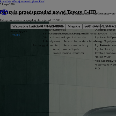
Przejdź do głównej zawartości
(Press Enter)
9 lutego 2026
Ruszyła przedsprzedaż nowej Toyoty C-HR+
Nowe samochody
Oferty specjalne
Toyota Walder Bydgoszcz
Świat Toyoty
Finansowani
Elektryczny crossover w specjalnej ofercie już od 155 900 zł
Sprawdź aktualne oferty
Kontakt
Świat Toyoty
Oferta dla f
Wszystkie kategorie
Hybrydowe
Miejskie
Sportowe
Elektryc
Aktualne promocje
O nas
Dlaczego Toyota
Toyota Finan
Nowe Aygo X
Samochody dostawcze Toyota Professional
Serwis Toyota w Bydgoszczy
O Toyocie
Kred
HYBRID
Oferta biznesowa
Części i akcesoria
Toyota w Europie
Kred
Auta używane
Serwis blacharsko – lakierniczy
Fabryki Toyoty
Leas
Rok potęgi 8 premier
Serwis mechaniczny
Toyota Way
Płatności el
Auta używane Toyota
Toyota Mobility
Toyota leasing Bydgoszcz
Toyota a środowi
Norma WLTP
Klub Rekordowyc
Historyczne Mod
FAQ