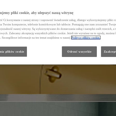
jemy pliki cookie, aby ulepszyć naszą witrynę
ć Ci korzystanie z naszej strony i usprawnić świadczenie usług, dlatego wykorzystujemy pliki co
na Twoim komputerze, telefonie komórkowym lub tablecie. Pomagają one nam zrozumieć Twoje 
cjonalność naszej witryny. Są wykorzystywane do dostarczania usług i narzędzi osób trzecich, a 
wych. Zalecamy akceptację wszystkich plików cookie. Jeżeli nie wyrażasz na to zgody, możesz 
a. Szczegółowe informacje na ten temat znajdziesz w naszej
Polityce plików cookie.
nia plików cookie
Odrzuć wszystkie
Zaakcept