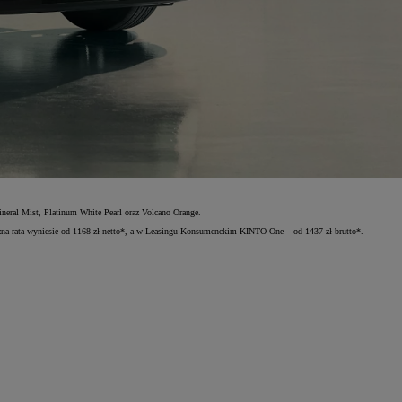
neral Mist, Platinum White Pearl oraz Volcano Orange.
na rata wyniesie od 1168 zł netto*, a w Leasingu Konsumenckim KINTO One – od 1437 zł brutto*.