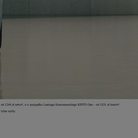
 od 1244 zł netto*, a w przypadku Leasingu Konsumenckiego KINTO One – od 1531 zł brutto*.
tylne szyby.