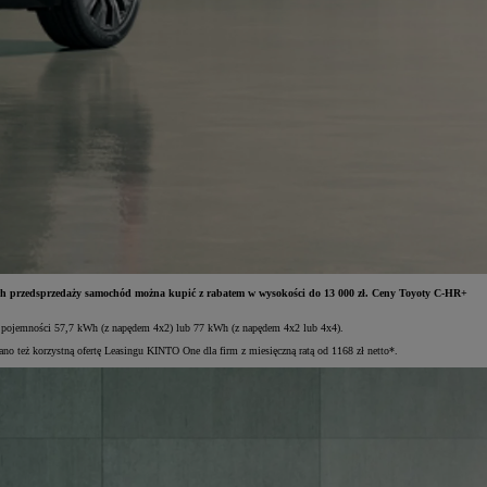
h przedsprzedaży samochód można kupić z rabatem w wysokości do 13 000 zł. Ceny Toyoty C-HR+
 o pojemności 57,7 kWh (z napędem 4x2) lub 77 kWh (z napędem 4x2 lub 4x4).
no też korzystną ofertę Leasingu KINTO One dla firm z miesięczną ratą od 1168 zł netto*.