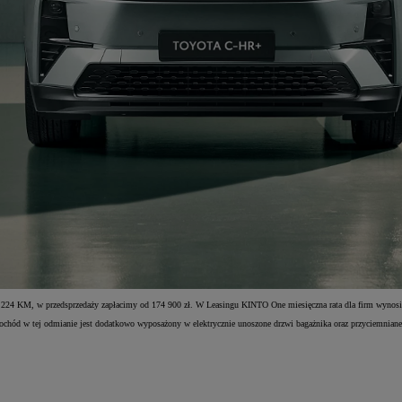
24 KM, w przedsprzedaży zapłacimy od 174 900 zł. W Leasingu KINTO One miesięczna rata dla firm wynosi
hód w tej odmianie jest dodatkowo wyposażony w elektrycznie unoszone drzwi bagażnika oraz przyciemniane 