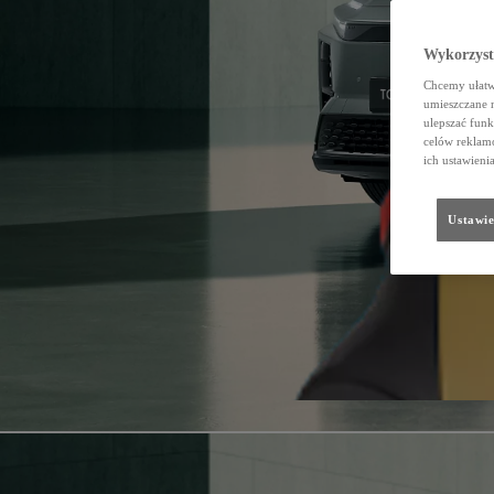
Wykorzystu
Chcemy ułatwi
umieszczane 
ulepszać funk
celów reklamo
ich ustawieni
Ustawie