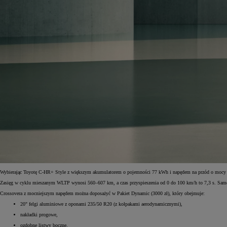
Od
105 300 zł
Corolla Hatchback
HYBRID
Wybierając Toyotę C-HR+ Style z większym akumulatorem o pojemności 77 kWh i napędem na przód o mocy 2
Zasięg w cyklu mieszanym WLTP wynosi 560–607 km, a czas przyspieszenia od 0 do 100 km/h to 7,3 s. Samoc
Crossovera z mocniejszym napędem można doposażyć w Pakiet Dynamic (3000 zł), który obejmuje:
20" felgi aluminiowe z oponami 235/50 R20 (z kołpakami aerodynamicznymi),
nakładki progowe,
ozdobne listwy boczne,