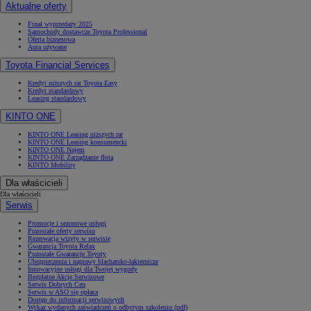
Aktualne oferty
Finał wyprzedaży 2025
Samochody dostawcze Toyota Professional
Oferta biznesowa
Auta używane
Toyota Financial Services
Kredyt niższych rat Toyota Easy
Kredyt standardowy
Leasing standardowy
KINTO ONE
KINTO ONE Leasing niższych rat
KINTO ONE Leasing konsumencki
KINTO ONE Najem
KINTO ONE Zarządzanie flotą
KINTO Mobility
Dla właścicieli
Dla właścicieli
Serwis
Promocje i sezonowe usługi
Pozostałe oferty serwisu
Rezerwacja wizyty w serwisie
Gwarancja Toyota Relax
Pozostałe Gwarancje Toyoty
Ubezpieczenia i naprawy blacharsko-lakiernicze
Innowacyjne usługi dla Twojej wygody
Bezpłatne Akcje Serwisowe
Serwis Dobrych Cen
Serwis w ASO się opłaca
Dostęp do informacji serwisowych
Wykaz wydanych zaświadczeń o odbytym szkoleniu (pdf)