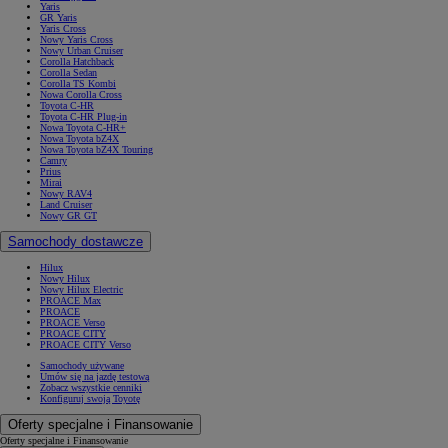
Yaris
GR Yaris
Yaris Cross
Nowy Yaris Cross
Nowy Urban Cruiser
Corolla Hatchback
Corolla Sedan
Corolla TS Kombi
Nowa Corolla Cross
Toyota C-HR
Toyota C-HR Plug-in
Nowa Toyota C-HR+
Nowa Toyota bZ4X
Nowa Toyota bZ4X Touring
Camry
Prius
Mirai
Nowy RAV4
Land Cruiser
Nowy GR GT
Samochody dostawcze
Hilux
Nowy Hilux
Nowy Hilux Electric
PROACE Max
PROACE
PROACE Verso
PROACE CITY
PROACE CITY Verso
Samochody używane
Umów się na jazdę testową
Zobacz wszystkie cenniki
Konfiguruj swoją Toyotę
Oferty specjalne i Finansowanie
Oferty specjalne i Finansowanie