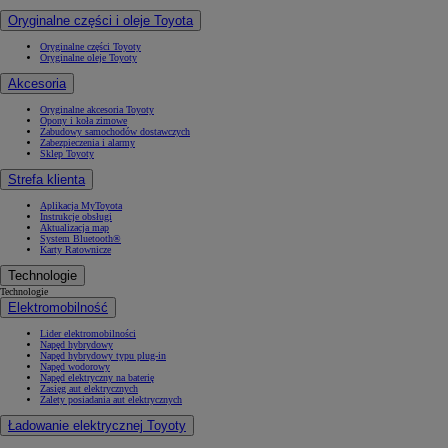
Oryginalne części i oleje Toyota
Oryginalne części Toyoty
Oryginalne oleje Toyoty
Akcesoria
Oryginalne akcesoria Toyoty
Opony i koła zimowe
Zabudowy samochodów dostawczych
Zabezpieczenia i alarmy
Sklep Toyoty
Strefa klienta
Aplikacja MyToyota
Instrukcje obsługi
Aktualizacja map
System Bluetooth®
Karty Ratownicze
Technologie
Technologie
Elektromobilność
Lider elektromobilności
Napęd hybrydowy
Napęd hybrydowy typu plug-in
Napęd wodorowy
Napęd elektryczny na baterię
Zasięg aut elektrycznych
Zalety posiadania aut elektrycznych
Ładowanie elektrycznej Toyoty