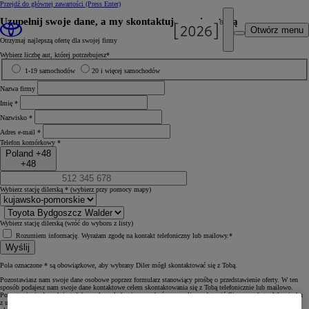
Przejdź do głównej zawartości
(Press Enter)
Uzupełnij swoje dane, a my skontaktujemy się z tobą
Otwórz menu
Otrzymaj najlepszą ofertę dla swojej firmy
Wybierz liczbę aut, której potrzebujesz*
1-19 samochodów
20 i więcej samochodów
Nazwa firmy
Imię *
Nazwisko *
Adres e‑mail *
Telefon komórkowy *
Poland +48
+48
Wybierz stację dilerską *
(wybierz przy pomocy mapy)
Wybierz stację dilerską
(wróć do wyboru z listy)
Rozumiem informację. Wyrażam zgodę na kontakt telefoniczny lub mailowy.*
Wyślij
Pola oznaczone * są obowiązkowe, aby wybrany Diler mógł skontaktować się z Tobą.
Pozostawiasz nam swoje dane osobowe poprzez formularz stanowiący prośbę o przedstawienie oferty. W ten
sposób podajesz nam swoje dane kontaktowe celem skontaktowania się z Tobą telefonicznie lub mailowo.
Pozostawienie danych jest dobrowolne, ale konieczne, abyśmy mogli przedstawić Ci naszą ofertę. W związku
z usługą przedstawienia oferty i przekazanymi danymi, Toyota Central Europe Sp. z o.o., 02-673 Warszawa,