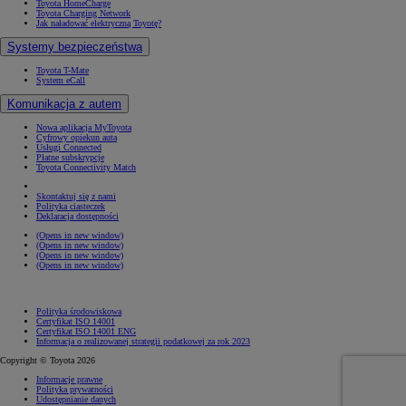
Toyota HomeCharge
Toyota Charging Network
Jak naładować elektryczną Toyotę?
Systemy bezpieczeństwa
Toyota T-Mate
System eCall
Komunikacja z autem
Nowa aplikacja MyToyota
Cyfrowy opiekun auta
Usługi Connected
Płatne subskrypcje
Toyota Connectivity Match
Skontaktuj się z nami
Polityka ciasteczek
Deklaracja dostępności
(Opens in new window)
(Opens in new window)
(Opens in new window)
(Opens in new window)
Polityka środowiskowa
Certyfikat ISO 14001
Certyfikat ISO 14001 ENG
Informacja o realizowanej strategii podatkowej za rok 2023
Copyright © Toyota 2026
Informacje prawne
Polityka prywatności
Udostępnianie danych