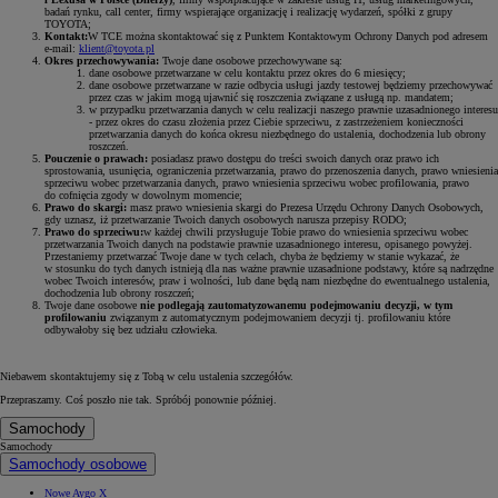
badań rynku, call center, firmy wspierające organizację i realizację wydarzeń, spółki z grupy
TOYOTA;
Kontakt:
W TCE można skontaktować się z Punktem Kontaktowym Ochrony Danych pod adresem
e-mail:
klient@toyota.pl
Okres przechowywania:
Twoje dane osobowe przechowywane są:
dane osobowe przetwarzane w celu kontaktu przez okres do 6 miesięcy;
dane osobowe przetwarzane w razie odbycia usługi jazdy testowej będziemy przechowywać
przez czas w jakim mogą ujawnić się roszczenia związane z usługą np. mandatem;
w przypadku przetwarzania danych w celu realizacji naszego prawnie uzasadnionego interesu
- przez okres do czasu złożenia przez Ciebie sprzeciwu, z zastrzeżeniem konieczności
przetwarzania danych do końca okresu niezbędnego do ustalenia, dochodzenia lub obrony
roszczeń.
Pouczenie o prawach:
posiadasz prawo dostępu do treści swoich danych oraz prawo ich
sprostowania, usunięcia, ograniczenia przetwarzania, prawo do przenoszenia danych, prawo wniesienia
sprzeciwu wobec przetwarzania danych, prawo wniesienia sprzeciwu wobec profilowania, prawo
do cofnięcia zgody w dowolnym momencie;
Prawo do skargi:
masz prawo wniesienia skargi do Prezesa Urzędu Ochrony Danych Osobowych,
gdy uznasz, iż przetwarzanie Twoich danych osobowych narusza przepisy RODO;
Prawo do sprzeciwu:
w każdej chwili przysługuje Tobie prawo do wniesienia sprzeciwu wobec
przetwarzania Twoich danych na podstawie prawnie uzasadnionego interesu, opisanego powyżej.
Przestaniemy przetwarzać Twoje dane w tych celach, chyba że będziemy w stanie wykazać, że
w stosunku do tych danych istnieją dla nas ważne prawnie uzasadnione podstawy, które są nadrzędne
wobec Twoich interesów, praw i wolności, lub dane będą nam niezbędne do ewentualnego ustalenia,
dochodzenia lub obrony roszczeń;
Twoje dane osobowe
nie podlegają zautomatyzowanemu podejmowaniu decyzji, w tym
profilowaniu
związanym z automatycznym podejmowaniem decyzji tj. profilowaniu które
odbywałoby się bez udziału człowieka.
Niebawem skontaktujemy się z Tobą w celu ustalenia szczegółów.
Przepraszamy. Coś poszło nie tak. Spróbój ponownie później.
Samochody
Samochody
Samochody osobowe
Nowe Aygo X