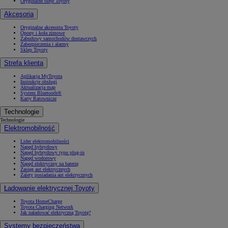
Oryginalne oleje Toyoty
Akcesoria
Oryginalne akcesoria Toyoty
Opony i koła zimowe
Zabudowy samochodów dostawczych
Zabezpieczenia i alarmy
Sklep Toyoty
Strefa klienta
Aplikacja MyToyota
Instrukcje obsługi
Aktualizacja map
System Bluetooth®
Karty Ratownicze
Technologie
Technologie
Elektromobilność
Lider elektromobilności
Napęd hybrydowy
Napęd hybrydowy typu plug-in
Napęd wodorowy
Napęd elektryczny na baterię
Zasięg aut elektrycznych
Zalety posiadania aut elektrycznych
Ładowanie elektrycznej Toyoty
Toyota HomeCharge
Toyota Charging Network
Jak naładować elektryczną Toyotę?
Systemy bezpieczeństwa