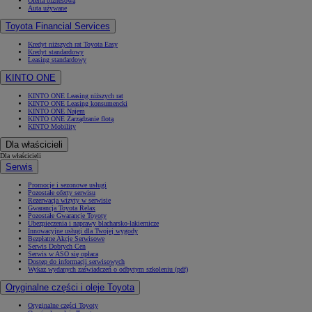
Oferta biznesowa
Auta używane
Toyota Financial Services
Kredyt niższych rat Toyota Easy
Kredyt standardowy
Leasing standardowy
KINTO ONE
KINTO ONE Leasing niższych rat
KINTO ONE Leasing konsumencki
KINTO ONE Najem
KINTO ONE Zarządzanie flotą
KINTO Mobility
Dla właścicieli
Dla właścicieli
Serwis
Promocje i sezonowe usługi
Pozostałe oferty serwisu
Rezerwacja wizyty w serwisie
Gwarancja Toyota Relax
Pozostałe Gwarancje Toyoty
Ubezpieczenia i naprawy blacharsko-lakiernicze
Innowacyjne usługi dla Twojej wygody
Bezpłatne Akcje Serwisowe
Serwis Dobrych Cen
Serwis w ASO się opłaca
Dostęp do informacji serwisowych
Wykaz wydanych zaświadczeń o odbytym szkoleniu (pdf)
Oryginalne części i oleje Toyota
Oryginalne części Toyoty