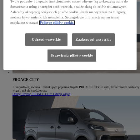
Twoje potrzeby i ulepszać funkcjonalność naszej witryny. Są wykorzystywane do
dostarczania usług i narzędzi osób trzecich, a także służą do celów reklamowych.
Zalecamy akceptację wszystkich plików cookie. Jeżeli nie wyrażasz na to zgody,
możesz łatwo zmienić ich ustawienia. Szczegółowe informacje na ten temat
znajdziesz w naszej
Polityce plików cookie.
Odrzuć wszystkie
Zaakceptuj wszystkie
Ustawienia plików cookie
PROACE CITY
Kompaktowa, zwinna i zaskakująco pojemna Toyota PROACE CITY to auto, które zawsze dostarczy
więcej, niż się spodziewasz.
Odkryj Toyotę PROACE CITY
Odkryj więcej