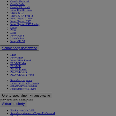
Corolla Hatchback
Corolla Sedan
Corolla TS Kombi
Nowa Corolla Cross
Toyota C-HR
Toyota C-HR Plug-in
Nowa Toyota C-HR+
Nowa Toyota bZ4X
Nowa Toyota bZ4X Touring
Camry
Prius
Mirai
Nowy RAV4
Land Cruiser
Nowy GR GT
Samochody dostawcze
Hilux
Nowy Hilux
Nowy Hilux Electric
PROACE Max
PROACE
PROACE Verso
PROACE CITY
PROACE CITY Verso
Samochody używane
Umów się na jazdę testową
Zobacz wszystkie cenniki
Konfiguruj swoją Toyotę
Oferty specjalne i Finansowanie
Oferty specjalne i Finansowanie
Aktualne oferty
Finał wyprzedaży 2025
Samochody dostawcze Toyota Professional