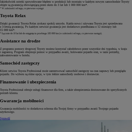
Jakiekolwiek usterki spowodowane błędem w produkcji lub montażu w każdym nowym samochodzie Toyoty
objęte są gwarancją obowiązującą przez okres do 3 lat lub 1 000 000 km*.
* W zależności od tego, co pierwsze wystąpi
Toyota Relax
Dzięki gwarancji Toyota Relax zyskasz spokój umysłu. Każda nowa i używana Toyota jest sprzedawana
z 3‑letnią gwarancją. Po każdym serwisie gwarancja jest dodatkowo przedłużana o 12 miesięcy lub
15 000 km*.
* Łącznie do 10 lat lub do osiągnięcia przebiegu 185 000 km (w zależności od tego, co pierwsze nastąpi).
Assistance na drodze
Z programu pomocy drogowej Toyoty możesz korzystać całodobowo przez wszystkie dni tygodnia, w kraju
i zagranicą. Program obejmuje pomoc w przypadku awarii, holowanie pojazdu oraz, w razie potrzeby,
zakwaterowanie w hotelu.
Samochód zastępczy
Klient serwisu Toyota Professional może zarezerwować samochód zastępczy na czas naprawy lub przeglądu
pojazdu. Do wyboru są różne opcje, w tym lekkie samochody osobowe i dostawcze.
Finansowanie i ubezpieczenia
Toyota Professional oferuje usługi finansowe dla firm, a także ubezpieczenia dostosowane do specyficznych
potrzeb klienta.
Gwarancja mobilności
Gwarancja mobilności to dodatkowa ochrona dla Twojej firmy w przypadku awarii Twojego pojazdu
użytkowego.
Sprawdź