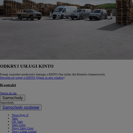
ODKRYJ USŁUGI KINTO
Poznaj wszystkie możliwości leasingu z KINTO One (tylko dla Klientów biznesowych).
Dowiedz się więcej o KINTO
(Opens in new window)
Kontakt
Napisz do nas
Samochody
Samochody
Samochody osobowe
Nowe Aygo X
Yaris
GR Yaris
Yaris Cross
Nowy Yaris Cross
Nowy Urban Cruiser