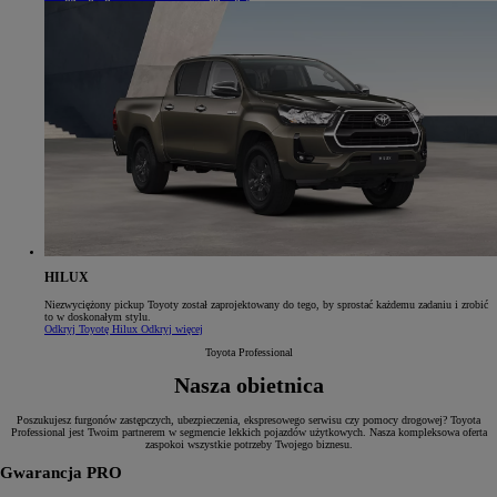
HILUX
Niezwyciężony pickup Toyoty został zaprojektowany do tego, by sprostać każdemu zadaniu i zrobić
to w doskonałym stylu.
Odkryj Toyotę Hilux
Odkryj więcej
Toyota Professional
Nasza obietnica
Poszukujesz furgonów zastępczych, ubezpieczenia, ekspresowego serwisu czy pomocy drogowej? Toyota
Professional jest Twoim partnerem w segmencie lekkich pojazdów użytkowych. Nasza kompleksowa oferta
zaspokoi wszystkie potrzeby Twojego biznesu.
Gwarancja PRO