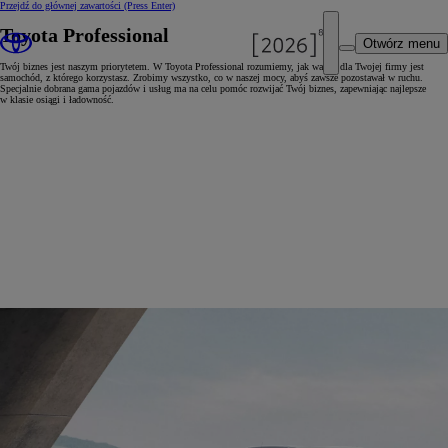
Przejdź do głównej zawartości
(Press Enter)
Toyota Professional
Otwórz menu
Twój biznes jest naszym priorytetem. W Toyota Professional rozumiemy, jak ważny dla Twojej firmy jest
samochód, z którego korzystasz. Zrobimy wszystko, co w naszej mocy, abyś zawsze pozostawał w ruchu.
Specjalnie dobrana gama pojazdów i usług ma na celu pomóc rozwijać Twój biznes, zapewniając najlepsze
w klasie osiągi i ładowność.