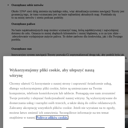
Oszczędzasz sobie nerwów
Około 15%* sieci dróg zmienia się każdego roku, więc aktualizacja systemu nawigacji Toyoty jest
gwarancją tego, że trasa wyznaczana jest na bazie najbardziej aktualnych map. Przekłada się
to na mniej nerwów i stresu podczas podróży.
Oszczędzasz paliwo
Na bazie najaktualniejszych map możesz wyznaczyć trasę, którą najefektywniej i najwydajniej
dotrzesz do celu. Oznacza to mniej zbędnych kilometrów i mniej błądzenia, a co za tym idzie –
zdecydowanie wydajniejsze zużycie paliwa. To dobre zarówno dla środowiska, jak i dla Twojego
portfela.
Oszczędzasz czas
Innowacyjny system nawigacji Toyoty pozwala Ci zoptymalizować drogę tak, aby podróż była jak
najszybsza lub przebiegała najdogodniejszą trasą, w zależności od tego, ile przewidujesz na nią czasu.
Wykorzystujemy pliki cookie, aby ulepszyć naszą
witrynę
Chcemy ułatwić Ci korzystanie z naszej strony i usprawnić świadczenie usług,
dlatego wykorzystujemy pliki cookie, które są umieszczane na Twoim
komputerze, telefonie komórkowym lub tablecie. Pomagają one nam zrozumieć
Twoje potrzeby i ulepszać funkcjonalność naszej witryny. Są wykorzystywane do
dostarczania usług i narzędzi osób trzecich, a także służą do celów reklamowych.
Zalecamy akceptację wszystkich plików cookie. Jeżeli nie wyrażasz na to zgody,
możesz łatwo zmienić ich ustawienia. Szczegółowe informacje na ten temat
znajdziesz w naszej
Polityce plików cookie.