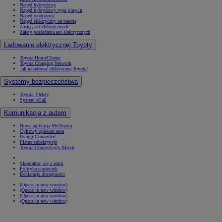
Napęd hybrydowy
Napęd hybrydowy typu plug-in
Napęd wodorowy
Napęd elektryczny na baterię
Zasięg aut elektrycznych
Zalety posiadania aut elektrycznych
Ładowanie elektrycznej Toyoty
Toyota HomeCharge
Toyota Charging Network
Jak naładować elektryczną Toyotę?
Systemy bezpieczeństwa
Toyota T-Mate
System eCall
Komunikacja z autem
Nowa aplikacja MyToyota
Cyfrowy opiekun auta
Usługi Connected
Płatne subskrypcje
Toyota Connectivity Match
Skontaktuj się z nami
Polityka ciasteczek
Deklaracja dostępności
(Opens in new window)
(Opens in new window)
(Opens in new window)
(Opens in new window)