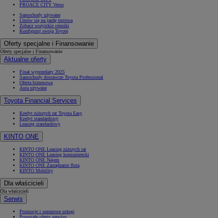
PROACE CITY Verso
Samochody używane
Umów się na jazdę testową
Zobacz wszystkie cenniki
Konfiguruj swoją Toyotę
Oferty specjalne i Finansowanie
Oferty specjalne i Finansowanie
Aktualne oferty
Finał wyprzedaży 2025
Samochody dostawcze Toyota Professional
Oferta biznesowa
Auta używane
Toyota Financial Services
Kredyt niższych rat Toyota Easy
Kredyt standardowy
Leasing standardowy
KINTO ONE
KINTO ONE Leasing niższych rat
KINTO ONE Leasing konsumencki
KINTO ONE Najem
KINTO ONE Zarządzanie flotą
KINTO Mobility
Dla właścicieli
Dla właścicieli
Serwis
Promocje i sezonowe usługi
Pozostałe oferty serwisu