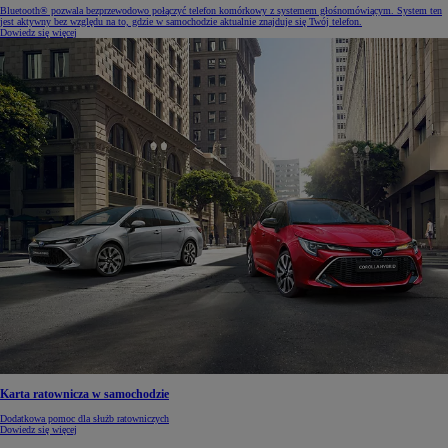
Bluetooth® pozwala bezprzewodowo połączyć telefon komórkowy z systemem głośnomówiącym. System ten
jest aktywny bez względu na to, gdzie w samochodzie aktualnie znajduje się Twój telefon.
Dowiedz się więcej
Karta ratownicza w samochodzie
Dodatkowa pomoc dla służb ratowniczych
Dowiedz się więcej