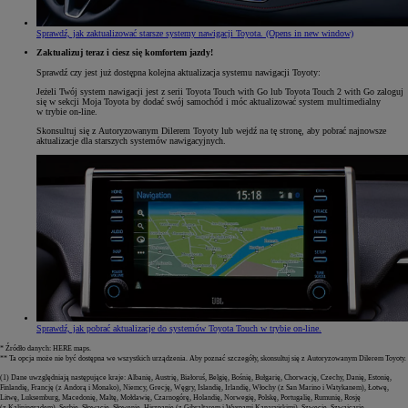
Sprawdź, jak zaktualizować starsze systemy nawigacji Toyota.
(Opens in new window)
Zaktualizuj teraz i ciesz się komfortem jazdy!
Sprawdź czy jest już dostępna kolejna aktualizacja systemu nawigacji Toyoty:
Jeżeli Twój system nawigacji jest z serii Toyota Touch with Go lub Toyota Touch 2 with Go zaloguj
się w sekcji Moja Toyota by dodać swój samochód i móc aktualizować system multimedialny
w trybie on-line.
Skonsultuj się z Autoryzowanym Dilerem Toyoty lub wejdź na tę stronę, aby pobrać najnowsze
aktualizacje dla starszych systemów nawigacyjnych.
Sprawdź, jak pobrać aktualizacje do systemów Toyota Touch w trybie on-line.
* Źródło danych: HERE maps.
** Ta opcja może nie być dostępna we wszystkich urządzenia. Aby poznać szczegóły, skonsultuj się z Autoryzowanym Dilerem Toyoty.
(1) Dane uwzględniają następujące kraje: Albanię, Austrię, Białoruś, Belgię, Bośnię, Bułgarię, Chorwację, Czechy, Danię, Estonię,
Finlandię, Francję (z Andorą i Monako), Niemcy, Grecję, Węgry, Islandię, Irlandię, Włochy (z San Marino i Watykanem), Łotwę,
Litwę, Luksemburg, Macedonię, Maltę, Mołdawię, Czarnogórę, Holandię, Norwegię, Polskę, Portugalię, Rumunię, Rosję
(z Kaliningradem), Serbię, Słowację, Słowenię, Hiszpanię (z Gibraltarem i Wyspami Kanaryjskimi), Szwecję, Szwajcarię