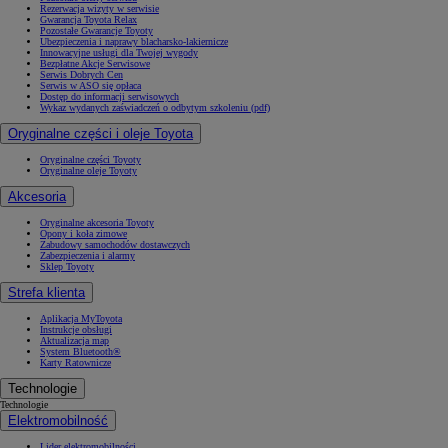
Rezerwacja wizyty w serwisie
Gwarancja Toyota Relax
Pozostałe Gwarancje Toyoty
Ubezpieczenia i naprawy blacharsko-lakiernicze
Innowacyjne usługi dla Twojej wygody
Bezpłatne Akcje Serwisowe
Serwis Dobrych Cen
Serwis w ASO się opłaca
Dostęp do informacji serwisowych
Wykaz wydanych zaświadczeń o odbytym szkoleniu (pdf)
Oryginalne części i oleje Toyota
Oryginalne części Toyoty
Oryginalne oleje Toyoty
Akcesoria
Oryginalne akcesoria Toyoty
Opony i koła zimowe
Zabudowy samochodów dostawczych
Zabezpieczenia i alarmy
Sklep Toyoty
Strefa klienta
Aplikacja MyToyota
Instrukcje obsługi
Aktualizacja map
System Bluetooth®
Karty Ratownicze
Technologie
Technologie
Elektromobilność
Lider elektromobilności