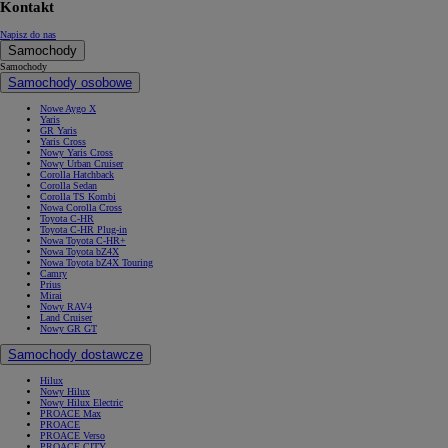
Kontakt
Napisz do nas
Samochody
Samochody
Samochody osobowe
Nowe Aygo X
Yaris
GR Yaris
Yaris Cross
Nowy Yaris Cross
Nowy Urban Cruiser
Corolla Hatchback
Corolla Sedan
Corolla TS Kombi
Nowa Corolla Cross
Toyota C-HR
Toyota C-HR Plug-in
Nowa Toyota C-HR+
Nowa Toyota bZ4X
Nowa Toyota bZ4X Touring
Camry
Prius
Mirai
Nowy RAV4
Land Cruiser
Nowy GR GT
Samochody dostawcze
Hilux
Nowy Hilux
Nowy Hilux Electric
PROACE Max
PROACE
PROACE Verso
PROACE CITY