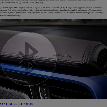
(z Lichtensteinem), Turcję, Ukrainę i Wielką Brytanię.
(2) Baza danych HERE maps® obejmuje kategorie „Core Points Of Interest (POI)". Kategorie te mogą funkcjonować pod innymi
nazwami i/lub w innych podziałach. Należy pamiętać, że niektóre elementy aktualizacji mogą być niedostępne w Twoim systemie.
Dodatkowo, oprócz podstawowej wersji, system ma również wersję rozszerzoną HERE maps® "Extended listing POIs", zawierającą
jeszcze więcej informacji!
SYSTEM BLUETOOTH®