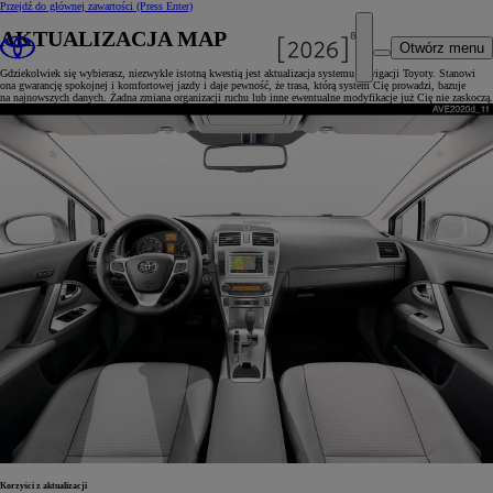
Przejdź do głównej zawartości
(Press Enter)
AKTUALIZACJA MAP
Otwórz menu
Gdziekolwiek się wybierasz, niezwykle istotną kwestią jest aktualizacja systemu nawigacji Toyoty. Stanowi
ona gwarancję spokojnej i komfortowej jazdy i daje pewność, że trasa, którą system Cię prowadzi, bazuje
na najnowszych danych. Żadna zmiana organizacji ruchu lub inne ewentualne modyfikacje już Cię nie zaskoczą.
Korzyści z aktualizacji