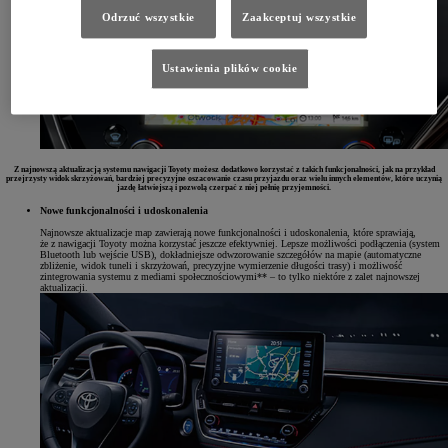
Odrzuć wszystkie
Zaakceptuj wszystkie
Ustawienia plików cookie
Z najnowszą aktualizacją systemu nawigacji Toyoty możesz dodatkowo korzystać z takich funkcjonalności, jak na przykład
przejrzysty widok skrzyżowań, bardziej precyzyjne oszacowanie czasu przyjazdu oraz wielu innych elementów, które uczynią
jazdę łatwiejszą i pozwolą czerpać z niej pełnię przyjemności.
Nowe funkcjonalności i udoskonalenia
Najnowsze aktualizacje map zawierają nowe funkcjonalności i udoskonalenia, które sprawiają,
że z nawigacji Toyoty można korzystać jeszcze efektywniej. Lepsze możliwości podłączenia (system
Bluetooth lub wejście USB), dokładniejsze odwzorowanie szczegółów na mapie (automatyczne
zbliżenie, widok tuneli i skrzyżowań, precyzyjne wymierzenie długości trasy) i możliwość
zintegrowania systemu z mediami społecznościowymi** – to tylko niektóre z zalet najnowszej
aktualizacji.