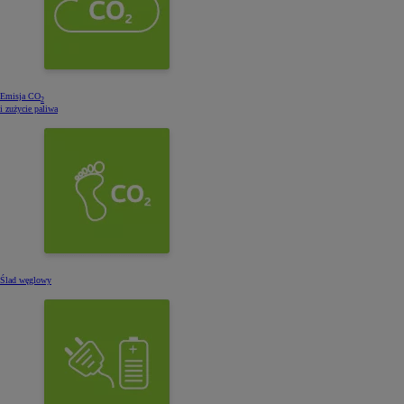
Emisja CO
2
i zużycie paliwa
Ślad węglowy