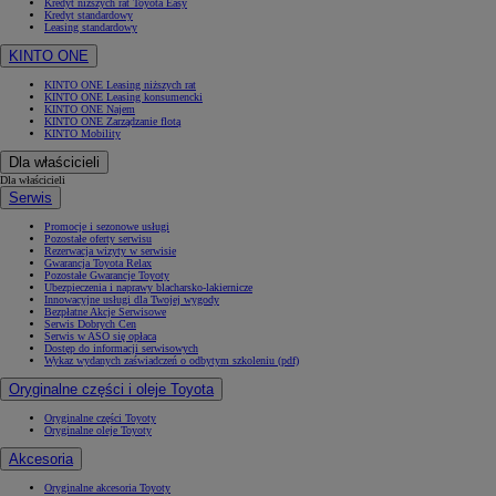
Kredyt niższych rat Toyota Easy
Kredyt standardowy
Leasing standardowy
KINTO ONE
KINTO ONE Leasing niższych rat
KINTO ONE Leasing konsumencki
KINTO ONE Najem
KINTO ONE Zarządzanie flotą
KINTO Mobility
Dla właścicieli
Dla właścicieli
Serwis
Promocje i sezonowe usługi
Pozostałe oferty serwisu
Rezerwacja wizyty w serwisie
Gwarancja Toyota Relax
Pozostałe Gwarancje Toyoty
Ubezpieczenia i naprawy blacharsko-lakiernicze
Innowacyjne usługi dla Twojej wygody
Bezpłatne Akcje Serwisowe
Serwis Dobrych Cen
Serwis w ASO się opłaca
Dostęp do informacji serwisowych
Wykaz wydanych zaświadczeń o odbytym szkoleniu (pdf)
Oryginalne części i oleje Toyota
Oryginalne części Toyoty
Oryginalne oleje Toyoty
Akcesoria
Oryginalne akcesoria Toyoty