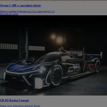
Toyota C-HR w specjalnej ofercie
Wersja z napędem hybrydowym 2.0 w cenie hybrydy 1.8
Dowiedz się więcej
GR H2 Racing Concept
Poznaj nowy hybrydowy prototyp Toyoty