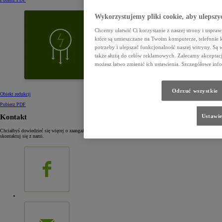
Wykorzystujemy pliki cookie, aby ulepszy
Chcemy ułatwić Ci korzystanie z naszej strony i uspraw
które są umieszczane na Twoim komputerze, telefoni
potrzeby i ulepszać funkcjonalność naszej witryny. Są 
także służą do celów reklamowych. Zalecamy akceptację
możesz łatwo zmienić ich ustawienia. Szczegółowe info
Odrzuć wszystkie
Obiekt redukcji
Pobierz PDF
Ustawie
Kontakt
Chciałbyś dowiedzieć się więcej o zaangażowaniu Toyoty w środowisko, lub przedstawić nam swoje pomysły,
skontaktuj się z nami.