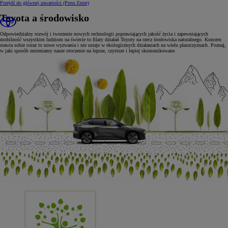
Przejdź do głównej zawartości
(Press Enter)
Toyota a środowisko
Odpowiedzialny rozwój i tworzenie nowych technologii poprawiających jakość życia i zapewniających
mobilność wszystkim ludziom na świecie to filary działań Toyoty na rzecz środowiska naturalnego. Koncern
stawia sobie coraz to nowe wyzwania i nie ustaje w ekologicznych działaniach na wielu płaszczyznach. Poznaj,
w jaki sposób zmieniamy nasze otoczenie na lepsze, czystsze i lepiej skomunikowane.