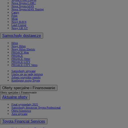
Nowa Toyota C-HR+
Nowa Toyota bZ4X
Nowa Toyota bZ4X Touring
Camry
Prius
Mirai
Nowy RAV4
Land Cruiser
Nowy GR GT
Samochody dostawcze
Hilux
Nowy Hilux
Nowy Hilux Electric
PROACE Max
PROACE
PROACE Verso
PROACE CITY
PROACE CITY Verso
Samochody używane
Umów się na jazdę testową
Zobacz wszystkie cenniki
Konfiguruj swoją Toyotę
Oferty specjalne i Finansowanie
Oferty specjalne i Finansowanie
Aktualne oferty
Finał wyprzedaży 2025
Samochody dostawcze Toyota Professional
Oferta biznesowa
Auta używane
Toyota Financial Services