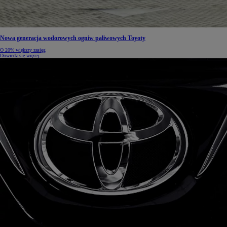
Nowa generacja wodorowych ogniw paliwowych Toyoty
O 20% większy zasięg
Dowiedz się więcej