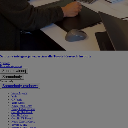
Sztuczna inteligencja wsparciem dla Toyota Reaserch Institute
Sprawdź
Dowiedz się więcej
Zobacz więcej
Samochody
Samochody
Samochody osobowe
Nowe Aygo X
Yaris
GR Yaris
Yaris Cross
Nowy Yaris Cross
Nowy Urban Cruiser
Corolla Hatchback
Corolla Sedan
Corolla TS Kombi
Nowa Corolla Cross
Toyota C-HR
Toyota C-HR Plug-in