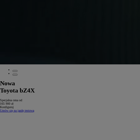
Nowa
Toyota bZ4X
Specjalna cena od
165 900 zł
Konfiguruj
Umów się na jazdę testową