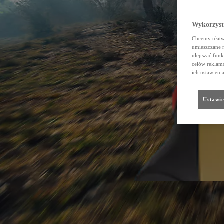
Wykorzystu
Chcemy ułatwi
umieszczane 
ulepszać funk
celów reklamo
ich ustawieni
Ustawie