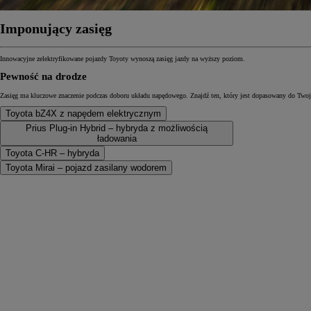
Imponujący zasięg
Innowacyjne zelektryfikowane pojazdy Toyoty wynoszą zasięg jazdy na wyższy poziom.
Pewność na drodze
Zasięg ma kluczowe znaczenie podczas doboru układu napędowego. Znajdź ten, który jest dopasowany do Twoje
Toyota bZ4X z napędem elektrycznym
Prius Plug-in Hybrid – hybryda z możliwością
ładowania
Toyota C-HR – hybryda
Toyota Mirai – pojazd zasilany wodorem