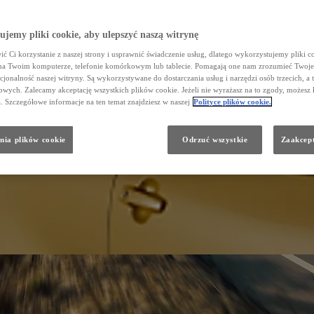
jemy pliki cookie, aby ulepszyć naszą witrynę
ć Ci korzystanie z naszej strony i usprawnić świadczenie usług, dlatego wykorzystujemy pliki co
na Twoim komputerze, telefonie komórkowym lub tablecie. Pomagają one nam zrozumieć Twoje 
cjonalność naszej witryny. Są wykorzystywane do dostarczania usług i narzędzi osób trzecich, a 
wych. Zalecamy akceptację wszystkich plików cookie. Jeżeli nie wyrażasz na to zgody, możesz 
a. Szczegółowe informacje na ten temat znajdziesz w naszej
Polityce plików cookie.
nia plików cookie
Odrzuć wszystkie
Zaakcept