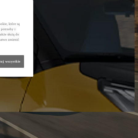
okie, które są
potrzeby i
także służą do
łatwo zmienić
uj wszystkie