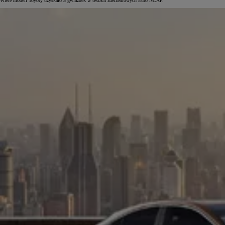
Wiele modeli Toyoty uzyskało 5 gwiazdek w testach zderzeniowych Euro NCAP.