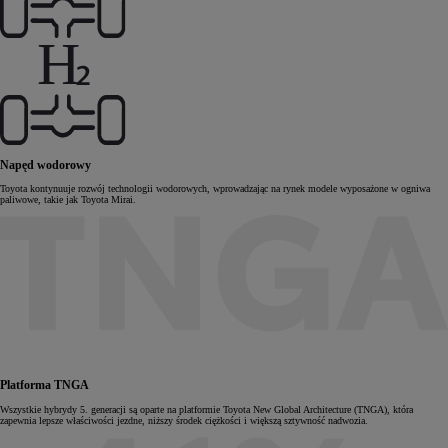
Napęd wodorowy
Toyota kontynuuje rozwój technologii wodorowych, wprowadzając na rynek modele wyposażone w ogniwa
paliwowe, takie jak Toyota Mirai.
Platforma TNGA
Wszystkie hybrydy 5. generacji są oparte na platformie Toyota New Global Architecture (TNGA), która
zapewnia lepsze właściwości jezdne, niższy środek ciężkości i większą sztywność nadwozia.