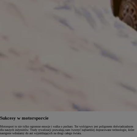
Sukcesy w motorsporcie
Motorsport to nie tylko ogromne emocje i walka o puchary. Tor wyścigowy jest poligonem doświadczalnym
dla naszych inżynierów. Trudy rywalizacji pozwalają nam tworzyć najbardziej dopracowane technologie, które
następnie wdrażamy do aut wyjeżdżających na drogi całego świata.