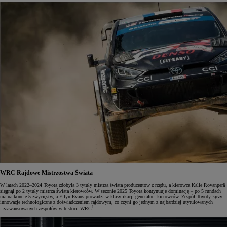
WRC
Rajdowe Mistrzostwa Świata
W latach 2022–2024 Toyota zdobyła 3 tytuły mistrza świata producentów z rzędu, a kierowca Kalle Rovanperä
sięgnął po 2 tytuły mistrza świata kierowców. W sezonie 2025 Toyota kontynuuje dominację – po 5 rundach
ma na koncie 5 zwycięstw, a Elfyn Evans prowadzi w klasyfikacji generalnej kierowców. Zespół Toyoty łączy
innowacje technologiczne z doświadczeniem rajdowym, co czyni go jednym z najbardziej utytułowanych
1
i zaawansowanych zespołów w historii WRC
.