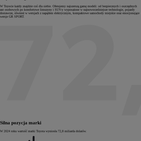
W Toyocie każdy znajdzie coś dla siebie. Oferujemy najszerszą gamę modeli: od bezpiecznych i oszczędnych
aut osobowych po komfortowe limuzyny i SUV-y wyposażone w najnowocześniejsze technologie, pojazdy
dostawcze, również w wersjach z napędem elektrycznym, kompaktowe samochody miejskie oraz emocjonujące
wersje GR SPORT.
Silna pozycja marki
W 2024 roku wartość marki Toyota wyniosła 72,8 miliarda dolarów.