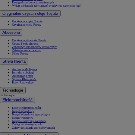
Dostęp do informacji serwisowych
Wykaz wydanych zaświadczeń o odbytym szkoleniu (pdf)
Oryginalne części i oleje Toyota
Oryginalne części Toyoty
Oryginalne oleje Toyoty
Akcesoria
Oryginalne akcesoria Toyoty
Opony i koła zimowe
Zabudowy samochodów dostawczych
Zabezpieczenia i alarmy
Sklep Toyoty
Strefa klienta
Aplikacja MyToyota
Instrukcje obsługi
Aktualizacja map
System Bluetooth®
Karty Ratownicze
Technologie
Technologie
Elektromobilność
Lider elektromobilności
Napęd hybrydowy
Napęd hybrydowy typu plug-in
Napęd wodorowy
Napęd elektryczny na baterię
Zasięg aut elektrycznych
Zalety posiadania aut elektrycznych