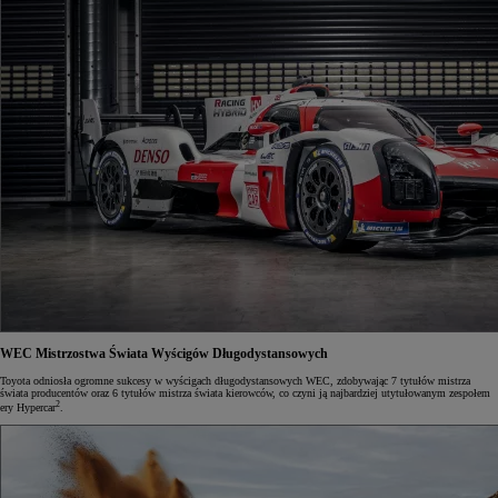
WEC
Mistrzostwa Świata Wyścigów Długodystansowych
Toyota odniosła ogromne sukcesy w wyścigach długodystansowych WEC, zdobywając 7 tytułów mistrza
świata producentów oraz 6 tytułów mistrza świata kierowców, co czyni ją najbardziej utytułowanym zespołem
2
ery Hypercar
.