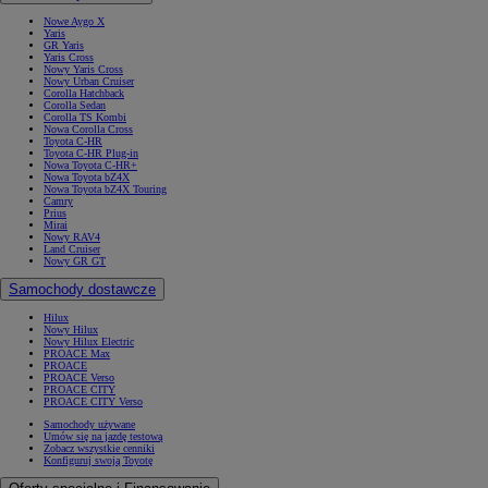
Nowe Aygo X
Yaris
GR Yaris
Yaris Cross
Nowy Yaris Cross
Nowy Urban Cruiser
Corolla Hatchback
Corolla Sedan
Corolla TS Kombi
Nowa Corolla Cross
Toyota C-HR
Toyota C-HR Plug-in
Nowa Toyota C-HR+
Nowa Toyota bZ4X
Nowa Toyota bZ4X Touring
Camry
Prius
Mirai
Nowy RAV4
Land Cruiser
Nowy GR GT
Samochody dostawcze
Hilux
Nowy Hilux
Nowy Hilux Electric
PROACE Max
PROACE
PROACE Verso
PROACE CITY
PROACE CITY Verso
Samochody używane
Umów się na jazdę testową
Zobacz wszystkie cenniki
Konfiguruj swoją Toyotę