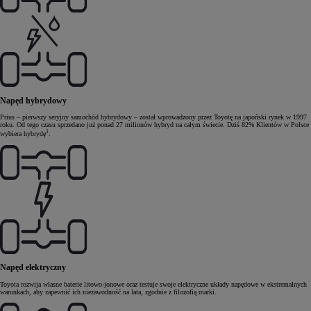
Napęd hybrydowy
Prius – pierwszy seryjny samochód hybrydowy – został wprowadzony przez Toyotę na japoński rynek w 1997
roku. Od tego czasu sprzedano już ponad 27 milionów hybryd na całym świecie. Dziś 82% Klientów w Polsce
1
wybiera hybrydę
.
Napęd elektryczny
Toyota rozwija własne baterie litowo-jonowe oraz testuje swoje elektryczne układy napędowe w ekstremalnych
warunkach, aby zapewnić ich niezawodność na lata, zgodnie z filozofią marki.