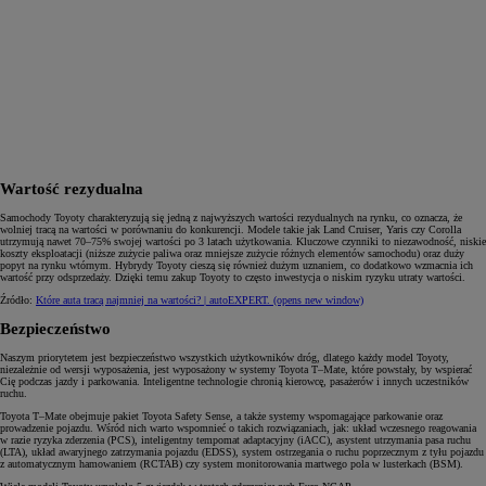
Wartość rezydualna
Samochody Toyoty charakteryzują się jedną z najwyższych wartości rezydualnych na rynku, co oznacza, że
wolniej tracą na wartości w porównaniu do konkurencji. Modele takie jak Land Cruiser, Yaris czy Corolla
utrzymują nawet 70–75% swojej wartości po 3 latach użytkowania. Kluczowe czynniki to niezawodność, niskie
koszty eksploatacji (niższe zużycie paliwa oraz mniejsze zużycie różnych elementów samochodu) oraz duży
popyt na rynku wtórnym. Hybrydy Toyoty cieszą się również dużym uznaniem, co dodatkowo wzmacnia ich
wartość przy odsprzedaży. Dzięki temu zakup Toyoty to często inwestycja o niskim ryzyku utraty wartości.
Źródło:
Które auta tracą najmniej na wartości? | autoEXPERT.
(opens new window)
Bezpieczeństwo
Naszym priorytetem jest bezpieczeństwo wszystkich użytkowników dróg, dlatego każdy model Toyoty,
niezależnie od wersji wyposażenia, jest wyposażony w systemy Toyota T–Mate, które powstały, by wspierać
Cię podczas jazdy i parkowania. Inteligentne technologie chronią kierowcę, pasażerów i innych uczestników
ruchu.
Toyota T–Mate obejmuje pakiet Toyota Safety Sense, a także systemy wspomagające parkowanie oraz
prowadzenie pojazdu. Wśród nich warto wspomnieć o takich rozwiązaniach, jak: układ wczesnego reagowania
w razie ryzyka zderzenia (PCS), inteligentny tempomat adaptacyjny (iACC), asystent utrzymania pasa ruchu
(LTA), układ awaryjnego zatrzymania pojazdu (EDSS), system ostrzegania o ruchu poprzecznym z tyłu pojazdu
z automatycznym hamowaniem (RCTAB) czy system monitorowania martwego pola w lusterkach (BSM).