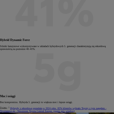
Hybrid Dynamic Force
Silniki benzynowe wykorzystywane w układach hybrydowych 5. generacji charakteryzują się rekordową
sprawnością na poziomie 40–41%.
Moc i osiągi
Bez kompromisu. Hybryda 5. generacji to większa moc i lepsze osiągi.
1
Źródło:
Hybrydy z rekordową sprzedażą w 2024 roku. 82% klientów wybrało Toyoty z tym napędem -
Toyotanews.eu - Newsroom Toyota Central Europe.
(opens new window)