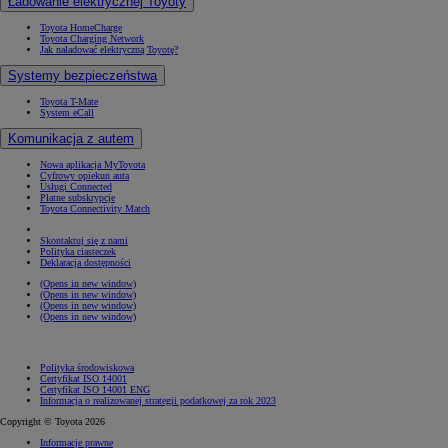
Ładowanie elektrycznej Toyoty
Toyota HomeCharge
Toyota Charging Network
Jak naładować elektryczną Toyotę?
Systemy bezpieczeństwa
Toyota T-Mate
System eCall
Komunikacja z autem
Nowa aplikacja MyToyota
Cyfrowy opiekun auta
Usługi Connected
Płatne subskrypcje
Toyota Connectivity Match
Skontaktuj się z nami
Polityka ciasteczek
Deklaracja dostępności
(Opens in new window)
(Opens in new window)
(Opens in new window)
(Opens in new window)
Polityka środowiskowa
Certyfikat ISO 14001
Certyfikat ISO 14001 ENG
Informacja o realizowanej strategii podatkowej za rok 2023
Copyright © Toyota 2026
Informacje prawne