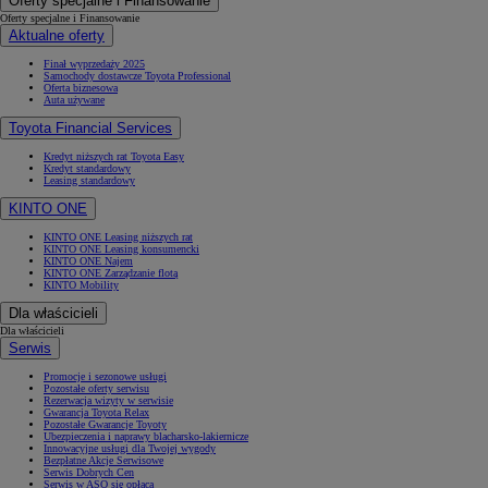
Oferty specjalne i Finansowanie
Oferty specjalne i Finansowanie
Aktualne oferty
Finał wyprzedaży 2025
Samochody dostawcze Toyota Professional
Oferta biznesowa
Auta używane
Toyota Financial Services
Kredyt niższych rat Toyota Easy
Kredyt standardowy
Leasing standardowy
KINTO ONE
KINTO ONE Leasing niższych rat
KINTO ONE Leasing konsumencki
KINTO ONE Najem
KINTO ONE Zarządzanie flotą
KINTO Mobility
Dla właścicieli
Dla właścicieli
Serwis
Promocje i sezonowe usługi
Pozostałe oferty serwisu
Rezerwacja wizyty w serwisie
Gwarancja Toyota Relax
Pozostałe Gwarancje Toyoty
Ubezpieczenia i naprawy blacharsko-lakiernicze
Innowacyjne usługi dla Twojej wygody
Bezpłatne Akcje Serwisowe
Serwis Dobrych Cen
Serwis w ASO się opłaca