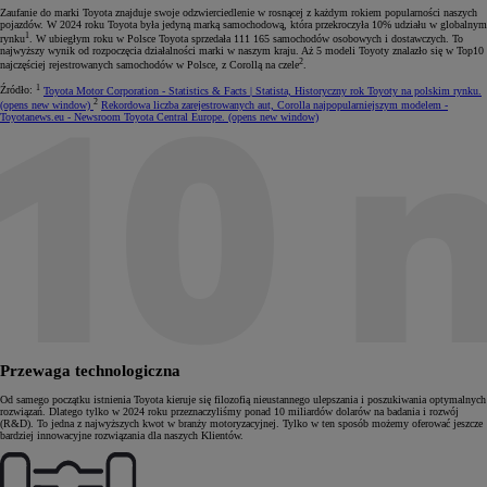
Zaufanie do marki Toyota znajduje swoje odzwierciedlenie w rosnącej z każdym rokiem popularności naszych
pojazdów. W 2024 roku Toyota była jedyną marką samochodową, która przekroczyła 10% udziału w globalnym
1
rynku
. W ubiegłym roku w Polsce Toyota sprzedała 111 165 samochodów osobowych i dostawczych. To
najwyższy wynik od rozpoczęcia działalności marki w naszym kraju. Aż 5 modeli Toyoty znalazło się w Top10
2
najczęściej rejestrowanych samochodów w Polsce, z Corollą na czele
.
1
Źródło:
Toyota Motor Corporation - Statistics & Facts | Statista, Historyczny rok Toyoty na polskim rynku.
2
(opens new window)
Rekordowa liczba zarejestrowanych aut, Corolla najpopularniejszym modelem
-
Toyotanews.eu
- Newsroom Toyota Central Europe.
(opens new window)
Przewaga technologiczna
Od samego początku istnienia Toyota kieruje się filozofią nieustannego ulepszania i poszukiwania optymalnych
rozwiązań. Dlatego tylko w 2024 roku przeznaczyliśmy ponad 10 miliardów dolarów na badania i rozwój
(R&D). To jedna z najwyższych kwot w branży motoryzacyjnej. Tylko w ten sposób możemy oferować jeszcze
bardziej innowacyjne rozwiązania dla naszych Klientów.