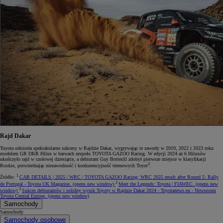
Rajd Dakar
Toyota odniosła spektakularne sukcesy w Rajdzie Dakar, wygrywając te zawody w 2019, 2022 i 2023 roku
modelem GR DKR Hilux w barwach zespołu TOYOTA GAZOO Racing. W edycji 2024 aż 6 Hiluxów
ukończyło rajd w czołowej dziesiątce, a debiutant Guy Botterill zdobył pierwsze miejsce w klasyfikacji
3
Rookie, potwierdzając niezawodność i konkurencyjność terenowych Toyot
.
1
Źródło:
CAR DETAILS | 2025 | WRC | TOYOTA GAZOO Racing; WRC 2025 result after Round 5: Rally
2
de Portugal - Toyota UK Magazine.
(opens new window)
Meet the Legends: Toyota | FIAWEC.
(opens new
3
window)
Sukces debiutantów i solidny wynik Toyoty w Rajdzie Dakar 2024 - Toyotanews.eu - Newsroom
Toyota Central Europe.
(opens new window)
Samochody
Samochody
Samochody osobowe