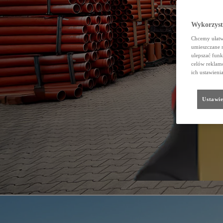
Wykorzystu
Chcemy ułatwi
umieszczane 
ulepszać funk
celów reklamo
ich ustawieni
Ustawie