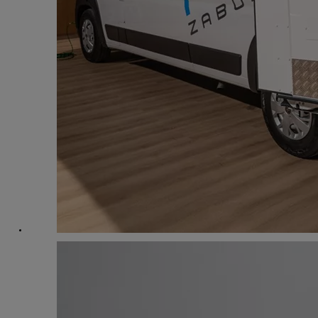
Od
105 300 zł
Corolla Hatchback
HYBRID