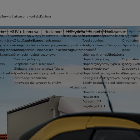
e
Serwis i akcesoria
Kontakt
Kariera
irm
Serwis
Ekobonus dla hybryd Toyoty
Kluby dla dzieci i młodzieży
Oryginalne części i 
zne
SUV i Terenowe
Rodzinne
Hybrydowe Plug-in
Dostawcze
?
cial Services
Rezerwacja wizyty w serwisie
Oferta dla osób z niepełnosprawnościami
Toyota Kids
Oryginalne 
yt niższych rat Toyota Easy
Oferta serwisu mechanicznego
Toyota Juniors
Oryginalne 
yt standardowy
Specjalna oferta dla aut po gwarancji podstawowej
Konkurs Dream Car
Program Sprzedaży 
ing standardowy
Oferta serwisu blacharsko-lakierniczego
Elektromobilność
Trade
ektroniczne
Promocje i usługi sezonowe
Lider elektromobilności
Akcesoria
Gwarancje Toyoty
Napęd hybrydowy
Oryginalne 
sko
Bezpłatne akcje serwisowe
Napęd hybrydowy typu plug-in
Opony i ko
Globalna akcja serwisowa Takata
Napęd wodorowy
Zabudowy s
h Przebiegów Toyoty
Pomoc drogowa w przypadku awarii lub kolizji
Napęd elektryczny na baterię
Zabezpiecze
ele
Informacje techniczne
Zasięg aut elektrycznych
Sklep Toyot
Innowacje dla wygody Klientów
Zalety posiadania aut elektrycznych
Aktualności
Nowości i wydarzenia
Newsletter
Porady
Regulacje CAFE