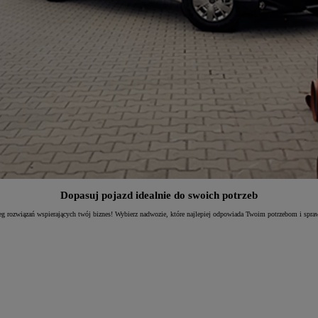
Dopasuj pojazd idealnie do swoich potrzeb
g rozwiązań wspierających twój biznes! Wybierz nadwozie, które najlepiej odpowiada Twoim potrzebom i spra