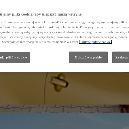
jemy pliki cookie, aby ulepszyć naszą witrynę
ć Ci korzystanie z naszej strony i usprawnić świadczenie usług, dlatego wykorzystujemy pliki co
na Twoim komputerze, telefonie komórkowym lub tablecie. Pomagają one nam zrozumieć Twoje 
cjonalność naszej witryny. Są wykorzystywane do dostarczania usług i narzędzi osób trzecich, a 
wych. Zalecamy akceptację wszystkich plików cookie. Jeżeli nie wyrażasz na to zgody, możesz 
a. Szczegółowe informacje na ten temat znajdziesz w naszej
Polityce plików cookie.
nia plików cookie
Odrzuć wszystkie
Zaakcept