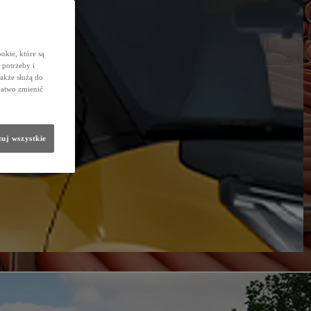
okie, które są
potrzeby i
także służą do
łatwo zmienić
uj wszystkie