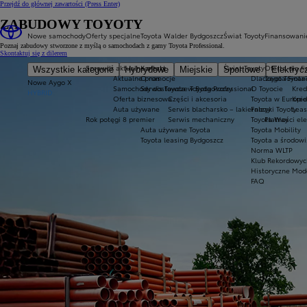
Przejdź do głównej zawartości
(Press Enter)
ZABUDOWY TOYOTY
Nowe samochody
Oferty specjalne
Toyota Walder Bydgoszcz
Świat Toyoty
Finansowani
Poznaj zabudowy stworzone z myślą o samochodach z gamy Toyota Professional.
Skontaktuj się z dilerem
Sprawdź aktualne oferty
Kontakt
Świat Toyoty
Oferta dla f
Wszystkie kategorie
Hybrydowe
Miejskie
Sportowe
Elektryc
Aktualne promocje
O nas
Dlaczego Toyota
Toyota Finan
Nowe Aygo X
Samochody dostawcze Toyota Professional
Serwis Toyota w Bydgoszczy
O Toyocie
Kred
HYBRID
Oferta biznesowa
Części i akcesoria
Toyota w Europie
Kred
Auta używane
Serwis blacharsko – lakierniczy
Fabryki Toyoty
Leas
Rok potęgi 8 premier
Serwis mechaniczny
Toyota Way
Płatności el
Auta używane Toyota
Toyota Mobility
Toyota leasing Bydgoszcz
Toyota a środowi
Norma WLTP
Klub Rekordowyc
Historyczne Mod
FAQ