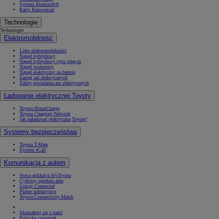
System Bluetooth®
Karty Ratownicze
Technologie
Technologie
Elektromobilność
Lider elektromobilności
Napęd hybrydowy
Napęd hybrydowy typu plug-in
Napęd wodorowy
Napęd elektryczny na baterię
Zasięg aut elektrycznych
Zalety posiadania aut elektrycznych
Ładowanie elektrycznej Toyoty
Toyota HomeCharge
Toyota Charging Network
Jak naładować elektryczną Toyotę?
Systemy bezpieczeństwa
Toyota T-Mate
System eCall
Komunikacja z autem
Nowa aplikacja MyToyota
Cyfrowy opiekun auta
Usługi Connected
Płatne subskrypcje
Toyota Connectivity Match
Skontaktuj się z nami
Polityka ciasteczek