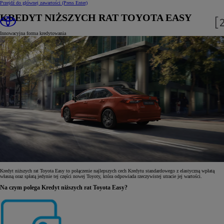
Przejdź do głównej zawartości
(Press Enter)
KREDYT NIŻSZYCH RAT TOYOTA EASY
Innowacyjna forma kredytowania
Kredyt niższych rat Toyota Easy to połączenie najlepszych cech Kredytu standardowego z elastyczną wpłatą
własną oraz spłatą jedynie tej części nowej Toyoty, która odpowiada rzeczywistej utracie jej wartości.
Na czym polega Kredyt niższych rat Toyota Easy?