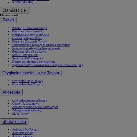
KINTO Mobility
Dla właścicieli
Dla właścicieli
Serwis
Promocje i sezonowe usługi
Pozostałe oferty serwisu
Rezerwacja wizyty w serwisie
Gwarancja Toyota Relax
Pozostałe Gwarancje Toyoty
Ubezpieczenia i naprawy blacharsko-lakiernicze
Innowacyjne usługi dla Twojej wygody
Bezpłatne Akcje Serwisowe
Serwis Dobrych Cen
Serwis w ASO się opłaca
Dostęp do informacji serwisowych
Wykaz wydanych zaświadczeń o odbytym szkoleniu (pdf)
Oryginalne części i oleje Toyota
Oryginalne części Toyoty
Oryginalne oleje Toyoty
Akcesoria
Oryginalne akcesoria Toyoty
Opony i koła zimowe
Zabudowy samochodów dostawczych
Zabezpieczenia i alarmy
Sklep Toyoty
Strefa klienta
Aplikacja MyToyota
Instrukcje obsługi
Aktualizacja map