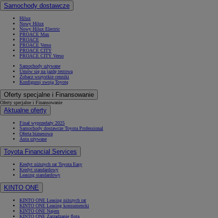
Samochody dostawcze
Hilux
Nowy Hilux
Nowy Hilux Electric
PROACE Max
PROACE
PROACE Verso
PROACE CITY
PROACE CITY Verso
Samochody używane
Umów się na jazdę testową
Zobacz wszystkie cenniki
Konfiguruj swoją Toyotę
Oferty specjalne i Finansowanie
Oferty specjalne i Finansowanie
Aktualne oferty
Finał wyprzedaży 2025
Samochody dostawcze Toyota Professional
Oferta biznesowa
Auta używane
Toyota Financial Services
Kredyt niższych rat Toyota Easy
Kredyt standardowy
Leasing standardowy
KINTO ONE
KINTO ONE Leasing niższych rat
KINTO ONE Leasing konsumencki
KINTO ONE Najem
KINTO ONE Zarządzanie flotą