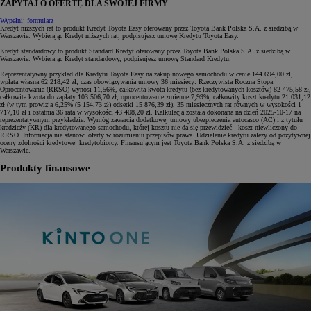
ZAPYTAJ O OFERTĘ DLA SWOJEJ FIRMY
Wypełnij formularz
Kredyt niższych rat to produkt Kredyt Toyota Easy oferowany przez Toyota Bank Polska S.A. z siedzibą w
Warszawie. Wybierając Kredyt niższych rat, podpisujesz umowę Kredytu Toyota Easy.
Kredyt standardowy to produkt Standard Kredyt oferowany przez Toyota Bank Polska S.A. z siedzibą w
Warszawie. Wybierając Kredyt standardowy, podpisujesz umowę Standard Kredytu.
Reprezentatywny przykład dla Kredytu Toyota Easy na zakup nowego samochodu w cenie 144 694,00 zł,
wpłata własna 62 218,42 zł, czas obowiązywania umowy 36 miesięcy: Rzeczywista Roczna Stopa
Oprocentowania (RRSO) wynosi 11,56%, całkowita kwota kredytu (bez kredytowanych kosztów) 82 475,58 zł,
całkowita kwota do zapłaty 103 506,70 zł, oprocentowanie zmienne 7,99%, całkowity koszt kredytu 21 031,12
zł (w tym prowizja 6,25% (5 154,73 zł) odsetki 15 876,39 zł), 35 miesięcznych rat równych w wysokości 1
717,10 zł i ostatnia 36 rata w wysokości 43 408,20 zł. Kalkulacja została dokonana na dzień 2025-10-17 na
reprezentatywnym przykładzie. Wymóg zawarcia dodatkowej umowy ubezpieczenia autocasco (AC) i z tytułu
kradzieży (KR) dla kredytowanego samochodu, której kosztu nie da się przewidzieć - koszt niewliczony do
RRSO. Informacja nie stanowi oferty w rozumieniu przepisów prawa. Udzielenie kredytu zależy od pozytywnej
oceny zdolności kredytowej kredytobiorcy. Finansującym jest Toyota Bank Polska S.A. z siedzibą w
Warszawie.
Produkty finansowe