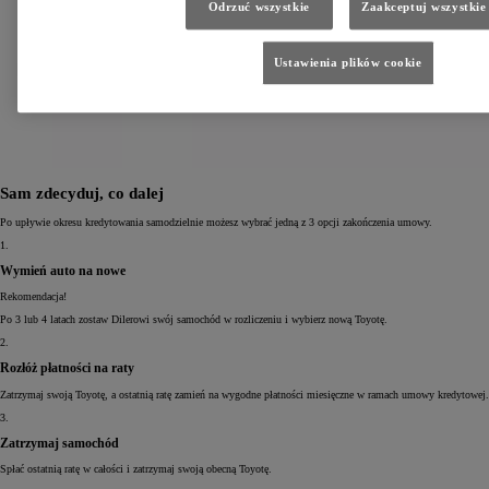
Odrzuć wszystkie
Zaakceptuj wszystkie
Ustawienia plików cookie
Sam zdecyduj, co dalej
Po upływie okresu kredytowania samodzielnie możesz wybrać jedną z 3 opcji zakończenia umowy.
1.
Wymień auto na nowe
Rekomendacja!
Po 3 lub 4 latach zostaw Dilerowi swój samochód w rozliczeniu i wybierz nową Toyotę.
2.
Rozłóż płatności na raty
Zatrzymaj swoją Toyotę, a ostatnią ratę zamień na wygodne płatności miesięczne w ramach umowy kredytowej.
3.
Zatrzymaj samochód
Spłać ostatnią ratę w całości i zatrzymaj swoją obecną Toyotę.