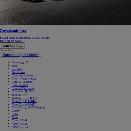
Zarządzanie flotą
Poznaj ofertę przeznaczoną dla dużych firm
Dowiedz się więcej
Samochody
Samochody
Samochody osobowe
Nowe Aygo X
Yaris
GR Yaris
Yaris Cross
Nowy Yaris Cross
Nowy Urban Cruiser
Corolla Hatchback
Corolla Sedan
Corolla TS Kombi
Nowa Corolla Cross
Toyota C-HR
Toyota C-HR Plug-in
Nowa Toyota C-HR+
Nowa Toyota bZ4X
Nowa Toyota bZ4X Touring
Camry
Prius
Mirai
Nowy RAV4
Land Cruiser
Nowy GR GT