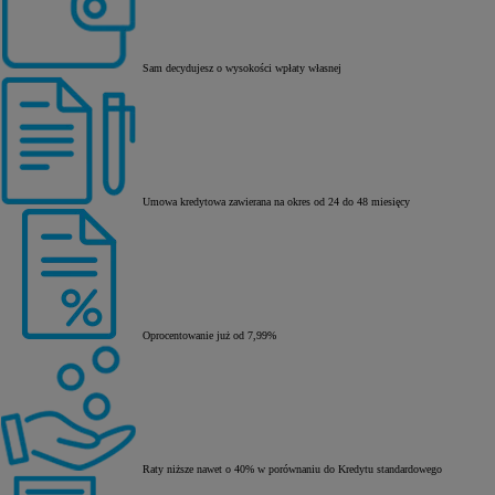
Sam decydujesz o wysokości wpłaty własnej
Umowa kredytowa zawierana na okres od 24 do 48 miesięcy
Oprocentowanie już od 7,99%
Raty niższe nawet o 40% w porównaniu do Kredytu standardowego