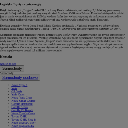
Logistyka Toyoty z czystą energią
Dzięki technologii „Tri-gen” zakład TLS w Long Beach codziennie jest zasilany 2,3 MW wygenerowanej
energii, której nadmiar jest przekazywany do sieci Southern California Edison. Ponadto każdego dnia zakład
jest w stanie wyprodukować do 1200 kg wodoru, który jest wykorzystywany do tankowania samochodów
Toyota Mirai zasilanych ogniwami paliwowymi oraz wodorowych ciężarówek marki Kenworth.
Dyrektor generalny Portu Long Beach Mario Cordero stwierdził:
„Nadszedł początek ery odnawialnego
wodoru dzięki naszej współpracy z Toyotą i FuelCell Energy oraz ich innowacyjnym systemem Tri-gen”.
Codzienna produkcja zielonego wodoru generuje 5300 litrów wody wykorzystywanej do mycia samochodów
przed przekazaniem ich klientom. Według szacunków, wpłynie to na ograniczenie zużycia lokalnych zasobów
wody nawet o 1,9 mln litrów. System „Tri-gen” może także obniżyć emisję tlenków azotu (NOx) o 6 ton
z korzyścią dla zdrowia i środowiska oraz zredukować emisję dwutlenku węgla o 9 tys. ton dzięki nowemu
typowi zasilania. Co więcej, wodorowe ciężarówki używane w logistyce portowej mogą zmniejszyć zużycie
oleju napędowego o ponad 1,6 miliona litrów rocznie.
Kontakt
Napisz do nas
Samochody
Samochody
Samochody osobowe
Nowe Aygo X
Yaris
GR Yaris
Yaris Cross
Nowy Yaris Cross
Nowy Urban Cruiser
Corolla Hatchback
Corolla Sedan
Corolla TS Kombi
Nowa Corolla Cross
Toyota C-HR
Toyota C-HR Plug-in
Nowa Toyota C-HR+
Nowa Toyota bZ4X