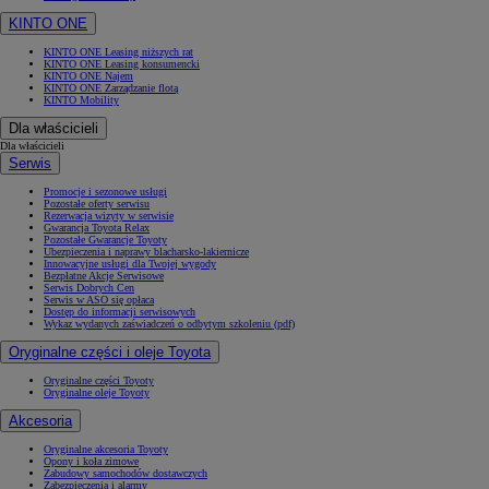
KINTO ONE
KINTO ONE Leasing niższych rat
KINTO ONE Leasing konsumencki
KINTO ONE Najem
KINTO ONE Zarządzanie flotą
KINTO Mobility
Dla właścicieli
Dla właścicieli
Serwis
Promocje i sezonowe usługi
Pozostałe oferty serwisu
Rezerwacja wizyty w serwisie
Gwarancja Toyota Relax
Pozostałe Gwarancje Toyoty
Ubezpieczenia i naprawy blacharsko-lakiernicze
Innowacyjne usługi dla Twojej wygody
Bezpłatne Akcje Serwisowe
Serwis Dobrych Cen
Serwis w ASO się opłaca
Dostęp do informacji serwisowych
Wykaz wydanych zaświadczeń o odbytym szkoleniu (pdf)
Oryginalne części i oleje Toyota
Oryginalne części Toyoty
Oryginalne oleje Toyoty
Akcesoria
Oryginalne akcesoria Toyoty
Opony i koła zimowe
Zabudowy samochodów dostawczych
Zabezpieczenia i alarmy