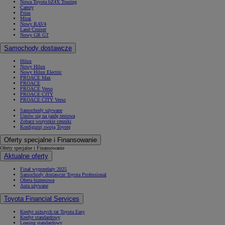
Nowa Toyota bZ4X Touring
Camry
Prius
Mirai
Nowy RAV4
Land Cruiser
Nowy GR GT
Samochody dostawcze
Hilux
Nowy Hilux
Nowy Hilux Electric
PROACE Max
PROACE
PROACE Verso
PROACE CITY
PROACE CITY Verso
Samochody używane
Umów się na jazdę testową
Zobacz wszystkie cenniki
Konfiguruj swoją Toyotę
Oferty specjalne i Finansowanie
Oferty specjalne i Finansowanie
Aktualne oferty
Finał wyprzedaży 2025
Samochody dostawcze Toyota Professional
Oferta biznesowa
Auta używane
Toyota Financial Services
Kredyt niższych rat Toyota Easy
Kredyt standardowy
Leasing standardowy