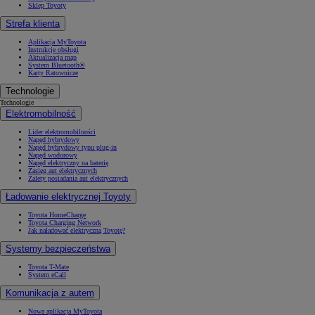
Sklep Toyoty
Strefa klienta
Aplikacja MyToyota
Instrukcje obsługi
Aktualizacja map
System Bluetooth®
Karty Ratownicze
Technologie
Technologie
Elektromobilność
Lider elektromobilności
Napęd hybrydowy
Napęd hybrydowy typu plug-in
Napęd wodorowy
Napęd elektryczny na baterię
Zasięg aut elektrycznych
Zalety posiadania aut elektrycznych
Ładowanie elektrycznej Toyoty
Toyota HomeCharge
Toyota Charging Network
Jak naładować elektryczną Toyotę?
Systemy bezpieczeństwa
Toyota T-Mate
System eCall
Komunikacja z autem
Nowa aplikacja MyToyota