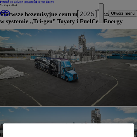
Przejdź do głównej zawartości
(Press Enter)
15 maja 2024
Pierwsze bezemisyjne centrum logistyczne
Otwórz menu
w systemie „Tri-gen” Toyoty i FuelCell Energy