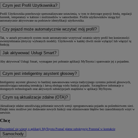
Wszystkie
5
Czym jest Profil Użytkownika?
Profil Użytkownika przechowuje spersonalizowane ustawienia, w tym te dotyczące pozycji fotela, regulacji
lusterek, temperatury w kabinie i multimediów w samochodzie. Profile użytkowników mogą być
automatycznie aktywowane na podstawie identyfikacji użytkownika.
Czy pojazd może automatycznie wczytać mój profil?
Tak, w autach prywatnych system może automatycznie wczytywać ostatnio użyty profil bez konieczności
uwierzytelniania (dotyczy wybranych modeli). Użytkownik w każdej chwili może wyłączyć lub włączyć tę
funkcję.
Jak aktywować Usługi Smart?
Aby aktywować Usługi Smart, wymagane jest pobranie aplikacji MyToyota i sparowanie jej z pojazdem.
Czym jest inteligentny asystent głosowy?
Inteligentny asystent głosowy to bardziej zaawansowana wersja tradycyjnego systemu poleceń głosowych,
umożliwiająca naturalną interakcję i łatwą obsługę wielu funkcji pojazdu. Szczegółowe informacje o
dostępnych technologiach oraz aktywnych subskrypcjach znajdziesz w aplikacji MyToyota.
Czym są aktualizacje zdalne (OTA)?
Aktualizacje zdalne umożliwiają pobieranie nowych wersji oprogramowania pojazdu za pośrednictwem sieci.
Dzięki temu możliwe jest dodawanie nowych funkcji oraz eliminowanie błędów bez czasochłonnych wizyt w
serwisie.
Chcę