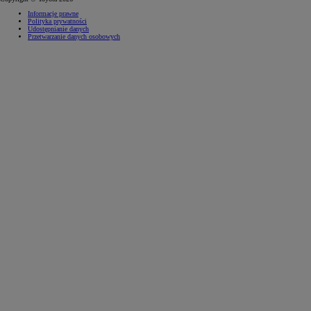
Certyfikat ISO 14001 ENG
Informacja o realizowanej strategii podatkowej za rok 2023
Copyright © Toyota 2026
Informacje prawne
Polityka prywatności
Udostępnianie danych
Przetwarzanie danych osobowych