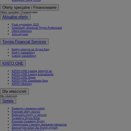
Samochody używane
Umów się na jazdę testową
Zobacz wszystkie cenniki
Konfiguruj swoją Toyotę
Oferty specjalne i Finansowanie
Oferty specjalne i Finansowanie
Aktualne oferty
Finał wyprzedaży 2025
Samochody dostawcze Toyota Professional
Oferta biznesowa
Auta używane
Toyota Financial Services
Kredyt niższych rat Toyota Easy
Kredyt standardowy
Leasing standardowy
KINTO ONE
KINTO ONE Leasing niższych rat
KINTO ONE Leasing konsumencki
KINTO ONE Najem
KINTO ONE Zarządzanie flotą
KINTO Mobility
Dla właścicieli
Dla właścicieli
Serwis
Promocje i sezonowe usługi
Pozostałe oferty serwisu
Rezerwacja wizyty w serwisie
Gwarancja Toyota Relax