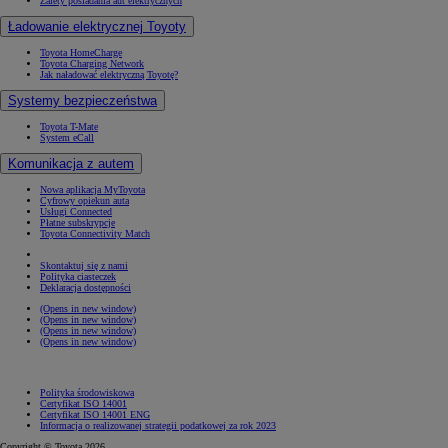
Napęd wodorowy
Napęd elektryczny na baterię
Zasięg aut elektrycznych
Zalety posiadania aut elektrycznych
Ładowanie elektrycznej Toyoty
Toyota HomeCharge
Toyota Charging Network
Jak naładować elektryczną Toyotę?
Systemy bezpieczeństwa
Toyota T-Mate
System eCall
Komunikacja z autem
Nowa aplikacja MyToyota
Cyfrowy opiekun auta
Usługi Connected
Płatne subskrypcje
Toyota Connectivity Match
Skontaktuj się z nami
Polityka ciasteczek
Deklaracja dostępności
(Opens in new window)
(Opens in new window)
(Opens in new window)
(Opens in new window)
Polityka środowiskowa
Certyfikat ISO 14001