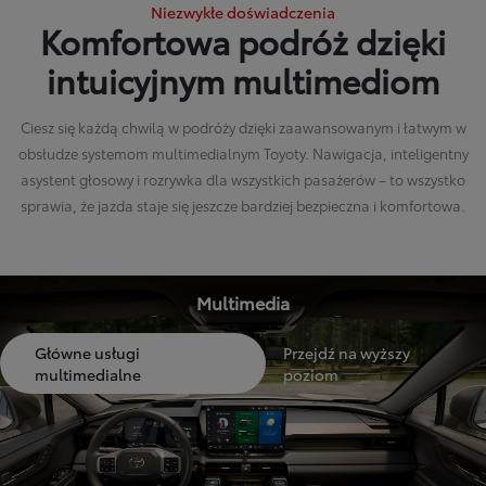
Niezwykłe doświadczenia
Komfortowa podróż dzięki
intuicyjnym multimediom
Ciesz się każdą chwilą w podróży dzięki zaawansowanym i łatwym w
obsłudze systemom multimedialnym Toyoty. Nawigacja, inteligentny
asystent głosowy i rozrywka dla wszystkich pasażerów – to wszystko
sprawia, że jazda staje się jeszcze bardziej bezpieczna i komfortowa.
Multimedia
Główne usługi
Przejdź na wyższy
multimedialne
poziom