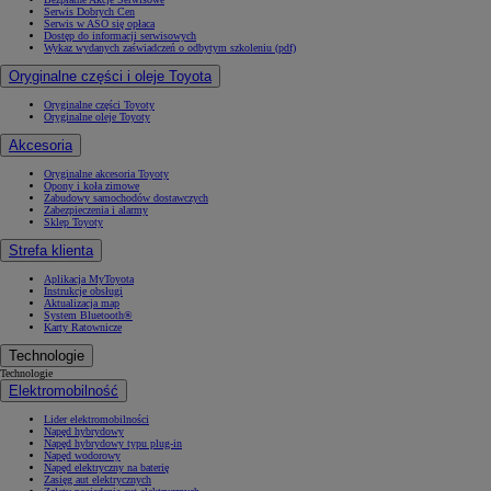
Pozostałe Gwarancje Toyoty
Ubezpieczenia i naprawy blacharsko-lakiernicze
Innowacyjne usługi dla Twojej wygody
Bezpłatne Akcje Serwisowe
Serwis Dobrych Cen
Serwis w ASO się opłaca
Dostęp do informacji serwisowych
Wykaz wydanych zaświadczeń o odbytym szkoleniu (pdf)
Oryginalne części i oleje Toyota
Oryginalne części Toyoty
Oryginalne oleje Toyoty
Akcesoria
Oryginalne akcesoria Toyoty
Opony i koła zimowe
Zabudowy samochodów dostawczych
Zabezpieczenia i alarmy
Sklep Toyoty
Strefa klienta
Aplikacja MyToyota
Instrukcje obsługi
Aktualizacja map
System Bluetooth®
Karty Ratownicze
Technologie
Technologie
Elektromobilność
Lider elektromobilności
Napęd hybrydowy
Napęd hybrydowy typu plug-in