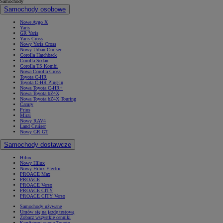
Dowiedzieć się więcej o aplikacji MyToyota
Poznać płatne subskrypcje
Pozostać w kontakcie
Samochody
Samochody
Samochody osobowe
Nowe Aygo X
Yaris
GR Yaris
Yaris Cross
Nowy Yaris Cross
Nowy Urban Cruiser
Corolla Hatchback
Corolla Sedan
Corolla TS Kombi
Nowa Corolla Cross
Toyota C-HR
Toyota C-HR Plug-in
Nowa Toyota C-HR+
Nowa Toyota bZ4X
Nowa Toyota bZ4X Touring
Camry
Prius
Mirai
Nowy RAV4
Land Cruiser
Nowy GR GT
Samochody dostawcze
Hilux
Nowy Hilux
Nowy Hilux Electric
PROACE Max
PROACE
PROACE Verso
PROACE CITY
PROACE CITY Verso