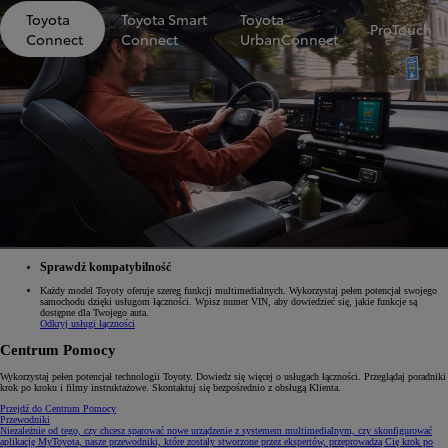
Toyota
Toyota Smart
Toyota
ProTouch
Connect
Connect
UrbanConnect
Sprawdź kompatybilność
Każdy model Toyoty oferuje szereg funkcji multimedialnych. Wykorzystaj pełen potencjał swojego
samochodu dzięki usługom łączności. Wpisz numer VIN, aby dowiedzieć się, jakie funkcje są
dostępne dla Twojego auta.
Odkryj usługi łączności
Centrum Pomocy
Wykorzystaj pełen potencjał technologii Toyoty. Dowiedz się więcej o usługach łączności. Przeglądaj poradniki
krok po kroku i filmy instruktażowe. Skontaktuj się bezpośrednio z obsługą Klienta.
Przejdź do Centrum Pomocy