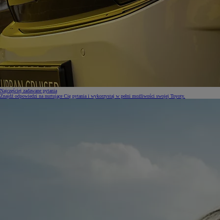
Najczęściej zadawane pytania
Znajdź odpowiedzi na nurtujące Cię pytania i wykorzystaj w pełni możliwości swojej Toyoty.