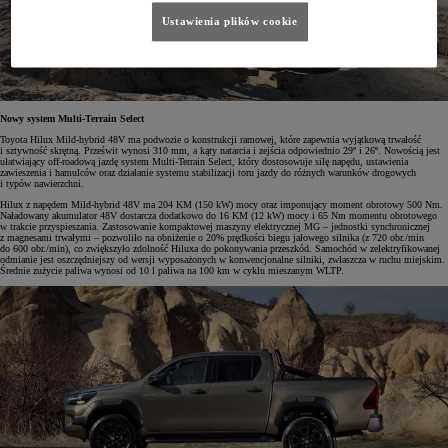
Ustawienia plików cookie
Nowy system Multi-Terrain Select
Toyota Hilux Mild-hybrid 48V ma podwozie o konstrukcji ramowej, które zapewnia wyjątkową trwałość
i sztywność skrętną. Prześwit wynosi 310 mm, a kąty natarcia i zejścia odpowiednio 29º i 26º. Nowością jest
ułatwiający off-roadową jazdę system Multi-Terrain Select, który dostosowuje siłę napędu, ustawienia
zawieszenia i hamulców oraz działanie systemu stabilizacji toru jazdy do różnych warunków drogowych
i typów nawierzchni.
Hilux z napędem Mild-hybrid 48V ma 204 KM (150 kW) mocy oraz imponujący moment obrotowy 500 Nm.
Naładowany akumulator 48V dostarcza dodatkowo do 16 KM (12 kW) mocy i 65 Nm momentu obrotowego
w trakcie przyspieszania. Zastosowanie kompaktowej maszyny elektrycznej MG – jednostki synchronicznej
z magnesami trwałymi – pozwoliło na obniżenie o 20% prędkości biegu jałowego silnika (z 720 obr./min
do 600 obr./min), co zwiększyło zdolność Hiluxa do pokonywania przeszkód. Samochód w zelektryfikowanej
odmianie jest oszczędniejszy od wersji wyposażonych w konwencjonalne silniki, zwłaszcza w ruchu miejskim.
Średnie zużycie paliwa wynosi od 10 l paliwa na 100 km w cyklu mieszanym WLTP.