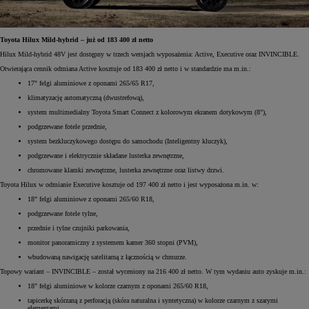
Toyota Hilux Mild-hybrid – już od 183 400 zł netto
Hilux Mild-hybrid 48V jest dostępny w trzech wersjach wyposażenia: Active, Executive oraz INVINCIBLE.
Otwierająca cennik odmiana Active kosztuje od 183 400 zł netto i w standardzie ma m.in.:
17" felgi aluminiowe z oponami 265/65 R17,
klimatyzację automatyczną (dwustrefową),
system multimedialny Toyota Smart Connect z kolorowym ekranem dotykowym (8"),
podgrzewane fotele przednie,
system bezkluczykowego dostępu do samochodu (Inteligentny kluczyk),
podgrzewane i elektrycznie składane lusterka zewnętrzne,
chromowane klamki zewnętrzne, lusterka zewnętrzne oraz listwy drzwi.
Toyota Hilux w odmianie Executive kosztuje od 197 400 zł netto i jest wyposażona m.in. w:
18" felgi aluminiowe z oponami 265/60 R18,
podgrzewane fotele tylne,
przednie i tylne czujniki parkowania,
monitor panoramiczny z systemem kamer 360 stopni (PVM),
wbudowaną nawigację satelitarną z łącznością w chmurze.
Topowy wariant – INVINCIBLE – został wyceniony na 216 400 zł netto. W tym wydaniu auto zyskuje m.in.:
18" felgi aluminiowe w kolorze czarnym z oponami 265/60 R18,
tapicerkę skórzaną z perforacją (skóra naturalna i syntetyczna) w kolorze czarnym z szarymi
elementami,