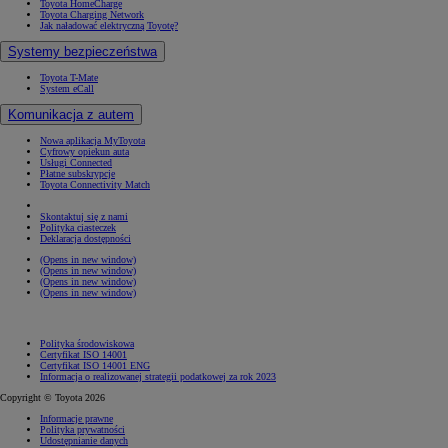
Toyota HomeCharge
Toyota Charging Network
Jak naładować elektryczną Toyotę?
Systemy bezpieczeństwa
Toyota T-Mate
System eCall
Komunikacja z autem
Nowa aplikacja MyToyota
Cyfrowy opiekun auta
Usługi Connected
Płatne subskrypcje
Toyota Connectivity Match
Skontaktuj się z nami
Polityka ciasteczek
Deklaracja dostępności
(Opens in new window)
(Opens in new window)
(Opens in new window)
(Opens in new window)
Polityka środowiskowa
Certyfikat ISO 14001
Certyfikat ISO 14001 ENG
Informacja o realizowanej strategii podatkowej za rok 2023
Copyright © Toyota 2026
Informacje prawne
Polityka prywatności
Udostępnianie danych