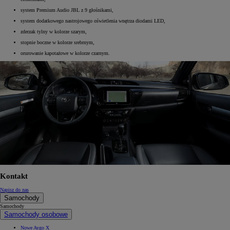
system Premium Audio JBL z 9 głośnikami,
system dodatkowego nastrojowego oświetlenia wnętrza diodami LED,
zderzak tylny w kolorze szarym,
stopnie boczne w kolorze srebrnym,
orurowanie kapotażowe w kolorze czarnym.
Kontakt
Napisz do nas
Samochody
Samochody
Samochody osobowe
Nowe Aygo X