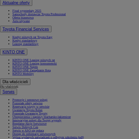
Aktualne oferty
Finał wyprzedaży 2025
Samochody dostawcze Toyota Professional
Oferta biznesowa
Auta używane
Toyota Financial Services
Kredyt niższych rat Toyota Easy
Kredyt standardowy
Leasing standardowy
KINTO ONE
KINTO ONE Leasing niższych rat
KINTO ONE Leasing konsumencki
KINTO ONE Najem
KINTO ONE Zarządzanie flotą
KINTO Mobility
Dla właścicieli
Dla właścicieli
Serwis
Promocje i sezonowe usługi
Pozostałe oferty serwisu
Rezerwacja wizyty w serwisie
Gwarancja Toyota Relax
Pozostałe Gwarancje Toyoty
Ubezpieczenia i naprawy blacharsko-lakiernicze
Innowacyjne usługi dla Twojej wygody
Bezpłatne Akcje Serwisowe
Serwis Dobrych Cen
Serwis w ASO się opłaca
Dostęp do informacji serwisowych
Wykaz wydanych zaświadczeń o odbytym szkoleniu (pdf)