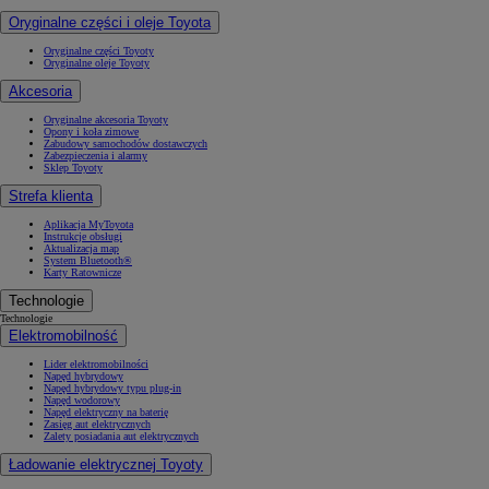
Oryginalne części i oleje Toyota
Oryginalne części Toyoty
Oryginalne oleje Toyoty
Akcesoria
Oryginalne akcesoria Toyoty
Opony i koła zimowe
Zabudowy samochodów dostawczych
Zabezpieczenia i alarmy
Sklep Toyoty
Strefa klienta
Aplikacja MyToyota
Instrukcje obsługi
Aktualizacja map
System Bluetooth®
Karty Ratownicze
Technologie
Technologie
Elektromobilność
Lider elektromobilności
Napęd hybrydowy
Napęd hybrydowy typu plug-in
Napęd wodorowy
Napęd elektryczny na baterię
Zasięg aut elektrycznych
Zalety posiadania aut elektrycznych
Ładowanie elektrycznej Toyoty