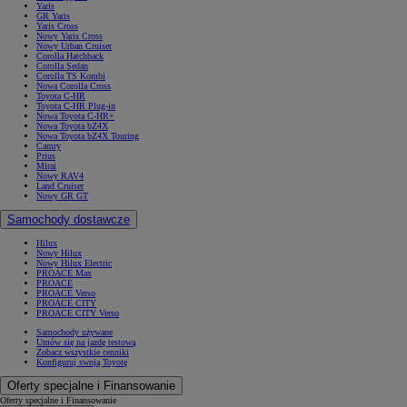
Yaris
GR Yaris
Yaris Cross
Nowy Yaris Cross
Nowy Urban Cruiser
Corolla Hatchback
Corolla Sedan
Corolla TS Kombi
Nowa Corolla Cross
Toyota C-HR
Toyota C-HR Plug-in
Nowa Toyota C-HR+
Nowa Toyota bZ4X
Nowa Toyota bZ4X Touring
Camry
Prius
Mirai
Nowy RAV4
Land Cruiser
Nowy GR GT
Samochody dostawcze
Hilux
Nowy Hilux
Nowy Hilux Electric
PROACE Max
PROACE
PROACE Verso
PROACE CITY
PROACE CITY Verso
Samochody używane
Umów się na jazdę testową
Zobacz wszystkie cenniki
Konfiguruj swoją Toyotę
Oferty specjalne i Finansowanie
Oferty specjalne i Finansowanie