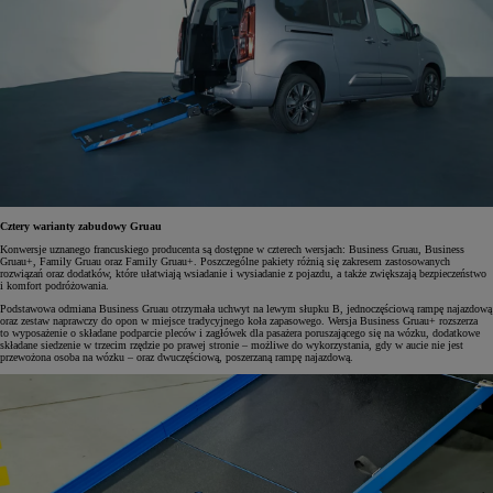
Cztery warianty zabudowy Gruau
Konwersje uznanego francuskiego producenta są dostępne w czterech wersjach: Business Gruau, Business
Gruau+, Family Gruau oraz Family Gruau+. Poszczególne pakiety różnią się zakresem zastosowanych
rozwiązań oraz dodatków, które ułatwiają wsiadanie i wysiadanie z pojazdu, a także zwiększają bezpieczeństwo
i komfort podróżowania.
Podstawowa odmiana Business Gruau otrzymała uchwyt na lewym słupku B, jednoczęściową rampę najazdową
oraz zestaw naprawczy do opon w miejsce tradycyjnego koła zapasowego. Wersja Business Gruau+ rozszerza
to wyposażenie o składane podparcie pleców i zagłówek dla pasażera poruszającego się na wózku, dodatkowe
składane siedzenie w trzecim rzędzie po prawej stronie – możliwe do wykorzystania, gdy w aucie nie jest
przewożona osoba na wózku – oraz dwuczęściową, poszerzaną rampę najazdową.