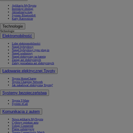
Aplikacja MyToyota
Instrukcje obsługi
Aktualizacja map
System Bluetooth®
Karty Ratownicze
Technologie
Technologie
Elektromobilność
Lider elektromobilności
Napęd hybrydowy
Napęd hybrydowy typu plug-in
Napęd wodorowy
Napęd elektryczny na baterię
Zasięg aut elektrycznych
Zalety posiadania aut elektrycznych
Ładowanie elektrycznej Toyoty
Toyota HomeCharge
Toyota Charging Network
Jak naładować elektryczną Toyotę?
Systemy bezpieczeństwa
Toyota T-Mate
System eCall
Komunikacja z autem
Nowa aplikacja MyToyota
Cyfrowy opiekun auta
Usługi Connected
Płatne subskrypcje
Toyota Connectivity Match