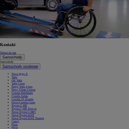
Kontakt
Napisz do nas
Samochody
Samochody
Samochody osobowe
Nowe Aygo X
Yaris
GR Yaris
Yaris Cross
Nowy Yaris Cross
Nowy Urban Cruiser
Corolla Hatchback
Corolla Sedan
Corolla TS Kombi
Nowa Corolla Cross
Toyota C-HR
Toyota C-HR Plug-in
Nowa Toyota C-HR+
Nowa Toyota bZ4X
Nowa Toyota bZ4X Touring
Camry
Prius
Mirai