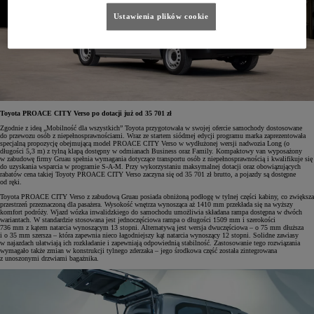
Ustawienia plików cookie
Toyota PROACE CITY Verso po dotacji już od 35 701 zł
Zgodnie z ideą „Mobilność dla wszystkich” Toyota przygotowała w swojej ofercie samochody dostosowane
do przewozu osób z niepełnosprawnościami. Wraz ze startem siódmej edycji programu marka zaprezentowała
specjalną propozycję obejmującą model PROACE CITY Verso w wydłużonej wersji nadwozia Long (o
długości 5,3 m) z tylną klapą dostępny w odmianach Business oraz Family. Kompaktowy van wyposażony
w zabudowę firmy Gruau spełnia wymagania dotyczące transportu osób z niepełnosprawnością i kwalifikuje się
do uzyskania wsparcia w programie S-A-M. Przy wykorzystaniu maksymalnej dotacji oraz obowiązujących
rabatów cena takiej Toyoty PROACE CITY Verso zaczyna się od 35 701 zł brutto, a pojazdy są dostępne
od ręki.
Toyota PROACE CITY Verso z zabudową Gruau posiada obniżoną podłogę w tylnej części kabiny, co zwiększa
przestrzeń przeznaczoną dla pasażera. Wysokość wnętrza wynosząca aż 1410 mm przekłada się na wyższy
komfort podróży. Wjazd wózka inwalidzkiego do samochodu umożliwia składana rampa dostępna w dwóch
wariantach. W standardzie stosowana jest jednoczęściowa rampa o długości 1509 mm i szerokości
736 mm z kątem natarcia wynoszącym 13 stopni. Alternatywą jest wersja dwuczęściowa – o 75 mm dłuższa
i o 35 mm szersza – która zapewnia nieco łagodniejszy kąt natarcia wynoszący 12 stopni. Solidne zawiasy
w najazdach ułatwiają ich rozkładanie i zapewniają odpowiednią stabilność. Zastosowanie tego rozwiązania
wymagało także zmian w konstrukcji tylnego zderzaka – jego środkowa część została zintegrowana
z unoszonymi drzwiami bagażnika.