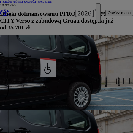
Przejdź do głównej zawartości
(Press Enter)
5 marca 2026
Dzięki dofinansowaniu PFRON Toyota PROACE
Otwórz menu
CITY Verso z zabudową Gruau dostępna już
od 35 701 zł