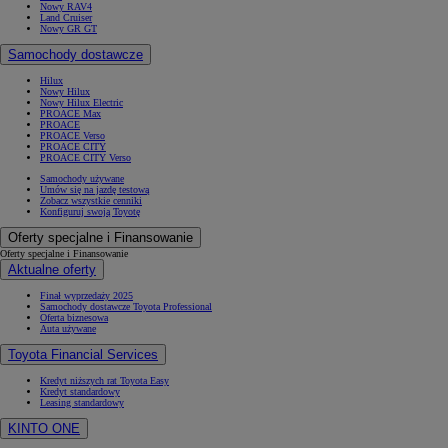
Nowy RAV4
Land Cruiser
Nowy GR GT
Samochody dostawcze
Hilux
Nowy Hilux
Nowy Hilux Electric
PROACE Max
PROACE
PROACE Verso
PROACE CITY
PROACE CITY Verso
Samochody używane
Umów się na jazdę testową
Zobacz wszystkie cenniki
Konfiguruj swoją Toyotę
Oferty specjalne i Finansowanie
Oferty specjalne i Finansowanie
Aktualne oferty
Finał wyprzedaży 2025
Samochody dostawcze Toyota Professional
Oferta biznesowa
Auta używane
Toyota Financial Services
Kredyt niższych rat Toyota Easy
Kredyt standardowy
Leasing standardowy
KINTO ONE