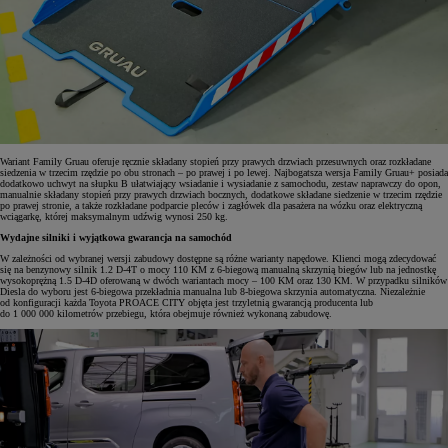
Wariant Family Gruau oferuje ręcznie składany stopień przy prawych drzwiach przesuwnych oraz rozkładane
siedzenia w trzecim rzędzie po obu stronach – po prawej i po lewej. Najbogatsza wersja Family Gruau+ posiada
dodatkowo uchwyt na słupku B ułatwiający wsiadanie i wysiadanie z samochodu, zestaw naprawczy do opon,
manualnie składany stopień przy prawych drzwiach bocznych, dodatkowe składane siedzenie w trzecim rzędzie
po prawej stronie, a także rozkładane podparcie pleców i zagłówek dla pasażera na wózku oraz elektryczną
wciągarkę, której maksymalnym udźwig wynosi 250 kg.
Wydajne silniki i wyjątkowa gwarancja na samochód
W zależności od wybranej wersji zabudowy dostępne są różne warianty napędowe. Klienci mogą zdecydować
się na benzynowy silnik 1.2 D-4T o mocy 110 KM z 6-biegową manualną skrzynią biegów lub na jednostkę
wysokoprężną 1.5 D-4D oferowaną w dwóch wariantach mocy – 100 KM oraz 130 KM. W przypadku silników
Diesla do wyboru jest 6-biegowa przekładnia manualna lub 8-biegowa skrzynia automatyczna. Niezależnie
od konfiguracji każda Toyota PROACE CITY objęta jest trzyletnią gwarancją producenta lub
do 1 000 000 kilometrów przebiegu, która obejmuje również wykonaną zabudowę.