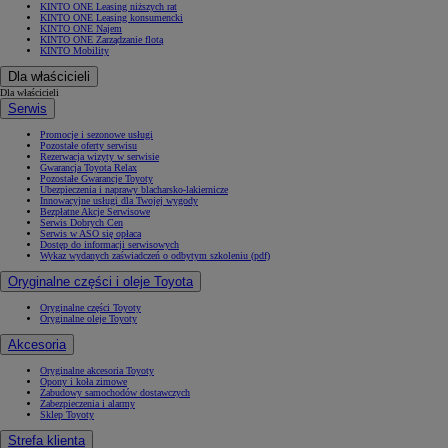
KINTO ONE Leasing niższych rat
KINTO ONE Leasing konsumencki
KINTO ONE Najem
KINTO ONE Zarządzanie flotą
KINTO Mobility
Dla właścicieli
Dla właścicieli
Serwis
Promocje i sezonowe usługi
Pozostałe oferty serwisu
Rezerwacja wizyty w serwisie
Gwarancja Toyota Relax
Pozostałe Gwarancje Toyoty
Ubezpieczenia i naprawy blacharsko-lakiernicze
Innowacyjne usługi dla Twojej wygody
Bezpłatne Akcje Serwisowe
Serwis Dobrych Cen
Serwis w ASO się opłaca
Dostęp do informacji serwisowych
Wykaz wydanych zaświadczeń o odbytym szkoleniu (pdf)
Oryginalne części i oleje Toyota
Oryginalne części Toyoty
Oryginalne oleje Toyoty
Akcesoria
Oryginalne akcesoria Toyoty
Opony i koła zimowe
Zabudowy samochodów dostawczych
Zabezpieczenia i alarmy
Sklep Toyoty
Strefa klienta