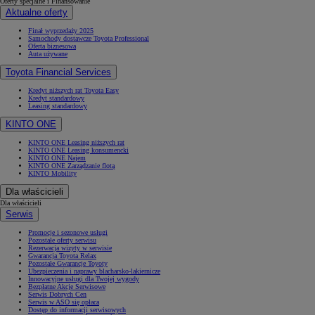
Oferty specjalne i Finansowanie
Aktualne oferty
Finał wyprzedaży 2025
Samochody dostawcze Toyota Professional
Oferta biznesowa
Auta używane
Toyota Financial Services
Kredyt niższych rat Toyota Easy
Kredyt standardowy
Leasing standardowy
KINTO ONE
KINTO ONE Leasing niższych rat
KINTO ONE Leasing konsumencki
KINTO ONE Najem
KINTO ONE Zarządzanie flotą
KINTO Mobility
Dla właścicieli
Dla właścicieli
Serwis
Promocje i sezonowe usługi
Pozostałe oferty serwisu
Rezerwacja wizyty w serwisie
Gwarancja Toyota Relax
Pozostałe Gwarancje Toyoty
Ubezpieczenia i naprawy blacharsko-lakiernicze
Innowacyjne usługi dla Twojej wygody
Bezpłatne Akcje Serwisowe
Serwis Dobrych Cen
Serwis w ASO się opłaca
Dostęp do informacji serwisowych