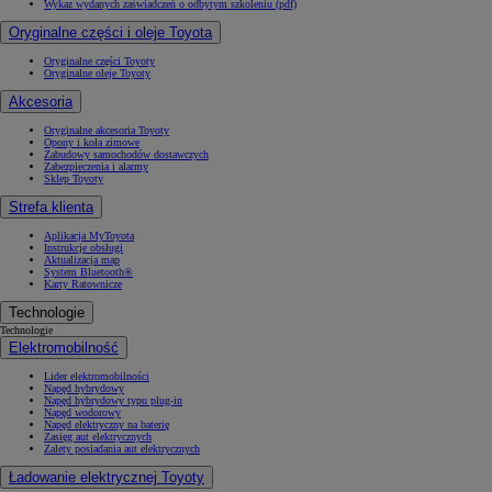
Wykaz wydanych zaświadczeń o odbytym szkoleniu (pdf)
Oryginalne części i oleje Toyota
Oryginalne części Toyoty
Oryginalne oleje Toyoty
Akcesoria
Oryginalne akcesoria Toyoty
Opony i koła zimowe
Zabudowy samochodów dostawczych
Zabezpieczenia i alarmy
Sklep Toyoty
Strefa klienta
Aplikacja MyToyota
Instrukcje obsługi
Aktualizacja map
System Bluetooth®
Karty Ratownicze
Technologie
Technologie
Elektromobilność
Lider elektromobilności
Napęd hybrydowy
Napęd hybrydowy typu plug-in
Napęd wodorowy
Napęd elektryczny na baterię
Zasięg aut elektrycznych
Zalety posiadania aut elektrycznych
Ładowanie elektrycznej Toyoty