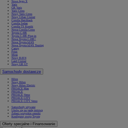
Nowe Aygo X
Yaris
GR Yaris
Yaris Cross
Nowy Yaris Cross
Nowy Urban Cruiser
Corolla Hatchback
Corolla Sedan
Corolla TS Kombi
Nowa Corolla Cross
Toyota C-HR
Toyota C-HR Plug-in
Nowa Toyota C-HR+
Nowa Toyota bZ4X
Nowa Toyota bZ4X Touring
Camry
Prius
Mirai
Nowy RAV4
Land Cruiser
Nowy GR GT
Samochody dostawcze
Hilux
Nowy Hilux
Nowy Hilux Electric
PROACE Max
PROACE
PROACE Verso
PROACE CITY
PROACE CITY Verso
Samochody używane
Umów się na jazdę testową
Zobacz wszystkie cenniki
Konfiguruj swoją Toyotę
Oferty specjalne i Finansowanie