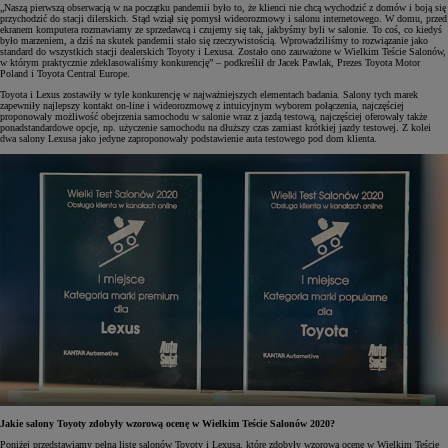
„Naszą pierwszą obserwacją w na początku pandemii było to, że klienci nie chcą wychodzić z domów i boją się
przychodzić do stacji dilerskich. Stąd wziął się pomysł wideorozmowy i salonu internetowego. W domu, przed
ekranem komputera rozmawiamy ze sprzedawcą i czujemy się tak, jakbyśmy byli w salonie. To coś, co kiedyś
było marzeniem, a dziś na skutek pandemii stało się rzeczywistością. Wprowadziliśmy to rozwiązanie jako
standard do wszystkich stacji dealerskich Toyoty i Lexusa. Zostało ono zauważone w Wielkim Teście Salonów,
w którym praktycznie zdeklasowaliśmy konkurencję” – podkreślił dr Jacek Pawlak, Prezes Toyota Motor
Poland i Toyota Central Europe.
Toyota i Lexus zostawiły w tyle konkurencję w najważniejszych elementach badania. Salony tych marek
zapewniły najlepszy kontakt on-line i wideorozmowę z intuicyjnym wyborem połączenia, najczęściej
proponowały możliwość obejrzenia samochodu w salonie wraz z jazdą testową, najczęściej oferowały także
ponadstandardowe opcje, np. użyczenie samochodu na dłuższy czas zamiast krótkiej jazdy testowej. Z kolei
dwa salony Lexusa jako jedyne zaproponowały podstawienie auta testowego pod dom klienta.
Jakie salony Toyoty zdobyły wzorową ocenę w Wielkim Teście Salonów 2020?
Poniżej przedstawiamy pełną listę salonów Toyoty i Lexusa, które zdobyły wzorową ocenę w Wielkim Teście