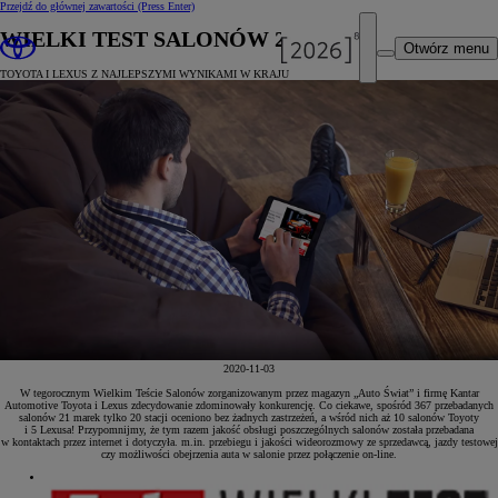
Przejdź do głównej zawartości
(Press Enter)
WIELKI TEST SALONÓW 2020
Otwórz menu
TOYOTA I LEXUS Z NAJLEPSZYMI WYNIKAMI W KRAJU
2020-11-03
W tegorocznym Wielkim Teście Salonów zorganizowanym przez magazyn „Auto Świat” i firmę Kantar
Automotive Toyota i Lexus zdecydowanie zdominowały konkurencję. Co ciekawe, spośród 367 przebadanych
salonów 21 marek tylko 20 stacji oceniono bez żadnych zastrzeżeń, a wśród nich aż 10 salonów Toyoty
i 5 Lexusa! Przypomnijmy, że tym razem jakość obsługi poszczególnych salonów została przebadana
w kontaktach przez internet i dotyczyła. m.in. przebiegu i jakości wideorozmowy ze sprzedawcą, jazdy testowej
czy możliwości obejrzenia auta w salonie przez połączenie on-line.