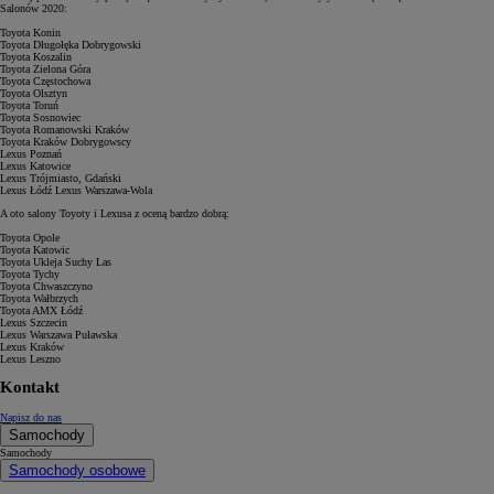
Salonów 2020:
Toyota Konin
Toyota Długołęka Dobrygowski
Toyota Koszalin
Toyota Zielona Góra
Toyota Częstochowa
Toyota Olsztyn
Toyota Toruń
Toyota Sosnowiec
Toyota Romanowski Kraków
Toyota Kraków Dobrygowscy
Lexus Poznań
Lexus Katowice
Lexus Trójmiasto, Gdański
Lexus Łódź Lexus Warszawa-Wola
A oto salony Toyoty i Lexusa z oceną bardzo dobrą:
Toyota Opole
Toyota Katowic
Toyota Ukleja Suchy Las
Toyota Tychy
Toyota Chwaszczyno
Toyota Wałbrzych
Toyota AMX Łódź
Lexus Szczecin
Lexus Warszawa Puławska
Lexus Kraków
Lexus Leszno
Kontakt
Napisz do nas
Samochody
Samochody
Samochody osobowe