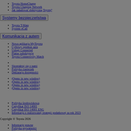
Toyota HomeCharge
Toyota Charging Network
Jak naładować elektryczną Toyotę?
Systemy bezpieczeństwa
Toyota T-Mate
System eCall
Komunikacja z autem
Nowa aplikacja MyToyota
Cyfrowy opiekun auta
Usługi Connected
Płatne subskrypcje
Toyota Connectivity Match
Skontaktuj się z nami
Polityka ciasteczek
Deklaracja dostępności
(Opens in new window)
(Opens in new window)
(Opens in new window)
(Opens in new window)
Polityka środowiskowa
Certyfikat ISO 14001
Certyfikat ISO 14001 ENG
Informacja o realizowanej strategii podatkowej za rok 2023
Copyright © Toyota 2026
Informacje prawne
Polityka prywatności