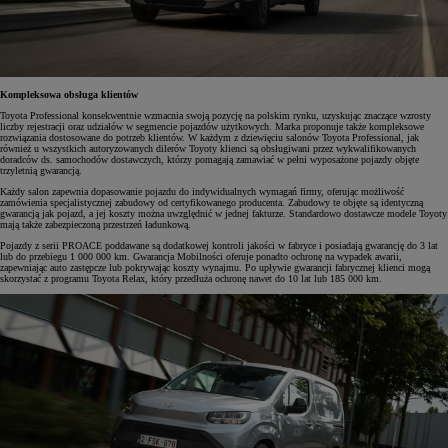
Kompleksowa obsługa klientów
Toyota Professional konsekwentnie wzmacnia swoją pozycję na polskim rynku, uzyskując znaczące wzrosty
liczby rejestracji oraz udziałów w segmencie pojazdów użytkowych. Marka proponuje także kompleksowe
rozwiązania dostosowane do potrzeb klientów. W każdym z dziewięciu salonów Toyota Professional, jak
również u wszystkich autoryzowanych dilerów Toyoty klienci są obsługiwani przez wykwalifikowanych
doradców ds. samochodów dostawczych, którzy pomagają zamawiać w pełni wyposażone pojazdy objęte
trzyletnią gwarancją.
Każdy salon zapewnia dopasowanie pojazdu do indywidualnych wymagań firmy, oferując możliwość
zamówienia specjalistycznej zabudowy od certyfikowanego producenta. Zabudowy te objęte są identyczną
gwarancją jak pojazd, a jej koszty można uwzględnić w jednej fakturze. Standardowo dostawcze modele Toyoty
mają także zabezpieczoną przestrzeń ładunkową.
Pojazdy z serii PROACE poddawane są dodatkowej kontroli jakości w fabryce i posiadają gwarancję do 3 lat
lub do przebiegu 1 000 000 km. Gwarancja Mobilności oferuje ponadto ochronę na wypadek awarii,
zapewniając auto zastępcze lub pokrywając koszty wynajmu. Po upływie gwarancji fabrycznej klienci mogą
skorzystać z programu Toyota Relax, który przedłuża ochronę nawet do 10 lat lub 185 000 km.