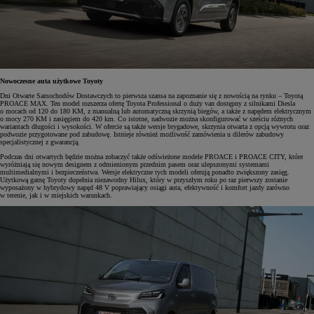
Nowoczesne auta użytkowe Toyoty
Dni Otwarte Samochodów Dostawczych to pierwsza szansa na zapoznanie się z nowością na rynku – Toyotą
PROACE MAX. Ten model rozszerza ofertę Toyota Professional o duży van dostępny z silnikami Diesla
o mocach od 120 do 180 KM, z manualną lub automatyczną skrzynią biegów, a także z napędem elektrycznym
o mocy 270 KM i zasięgiem do 420 km. Co istotne, nadwozie można skonfigurować w sześciu różnych
wariantach długości i wysokości. W ofercie są także wersje brygadowe, skrzynia otwarta z opcją wywrotu oraz
podwozie przygotowane pod zabudowę. Istnieje również możliwość zamówienia u dilerów zabudowy
specjalistycznej z gwarancją.
Podczas dni otwartych będzie można zobaczyć także odświeżone modele PROACE i PROACE CITY, które
wyróżniają się nowym designem z odmienionym przednim pasem oraz ulepszonymi systemami
multimedialnymi i bezpieczeństwa. Wersje elektryczne tych modeli oferują ponadto zwiększony zasięg.
Użytkową gamę Toyoty dopełnia niezawodny Hilux, który w przyszłym roku po raz pierwszy zostanie
wyposażony w hybrydowy napęd 48 V poprawiający osiągi auta, efektywność i komfort jazdy zarówno
w terenie, jak i w miejskich warunkach.