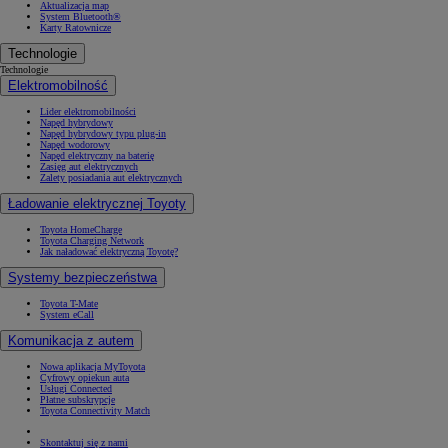
Aktualizacja map
System Bluetooth®
Karty Ratownicze
Technologie
Technologie
Elektromobilność
Lider elektromobilności
Napęd hybrydowy
Napęd hybrydowy typu plug-in
Napęd wodorowy
Napęd elektryczny na baterię
Zasięg aut elektrycznych
Zalety posiadania aut elektrycznych
Ładowanie elektrycznej Toyoty
Toyota HomeCharge
Toyota Charging Network
Jak naładować elektryczną Toyotę?
Systemy bezpieczeństwa
Toyota T-Mate
System eCall
Komunikacja z autem
Nowa aplikacja MyToyota
Cyfrowy opiekun auta
Usługi Connected
Płatne subskrypcje
Toyota Connectivity Match
Skontaktuj się z nami