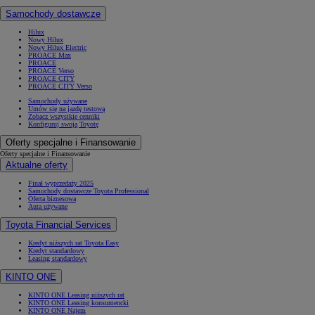
Samochody dostawcze
Hilux
Nowy Hilux
Nowy Hilux Electric
PROACE Max
PROACE
PROACE Verso
PROACE CITY
PROACE CITY Verso
Samochody używane
Umów się na jazdę testową
Zobacz wszystkie cenniki
Konfiguruj swoją Toyotę
Oferty specjalne i Finansowanie
Oferty specjalne i Finansowanie
Aktualne oferty
Finał wyprzedaży 2025
Samochody dostawcze Toyota Professional
Oferta biznesowa
Auta używane
Toyota Financial Services
Kredyt niższych rat Toyota Easy
Kredyt standardowy
Leasing standardowy
KINTO ONE
KINTO ONE Leasing niższych rat
KINTO ONE Leasing konsumencki
KINTO ONE Najem