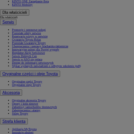
KINTO ONE Zarządzanie flotą
KINTO Mobility
Dla właścicieli
Dla właścicieli
Serwis
Promocje i sezonowe usługi
Pozostałe oferty serwisu
Rezerwacja wizyty w serwisie
Gwarancja Toyota Relax
Pozostałe Gwarancje Toyoty
Ubezpieczenia i naprawy blacharsko-lakiernicze
Innowacyjne usługi dla Twojej wygody
Bezpłatne Akcje Serwisowe
Serwis Dobrych Cen
Serwis w ASO się opłaca
Dostęp do informacji serwisowych
Wykaz wydanych zaświadczeń o odbytym szkoleniu (pdf)
Oryginalne części i oleje Toyota
Oryginalne części Toyoty
Oryginalne oleje Toyoty
Akcesoria
Oryginalne akcesoria Toyoty
Opony i koła zimowe
Zabudowy samochodów dostawczych
Zabezpieczenia i alarmy
Sklep Toyoty
Strefa klienta
Aplikacja MyToyota
Instrukcje obsługi