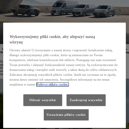
Wykorzystujemy pliki cookie, aby ulepszyć naszą
witrynę
We wszystkich salonach Toyoty oraz Toyota Professional w Polsce startują Dni Otwarte Samochodów
Chcemy ułatwić Ci korzystanie z naszej strony i usprawnić świadczenie usług,
Dostawczych, które potrwają do 5 października. Klienci po raz pierwszy będą mogli zobaczyć całą gamę
dlatego wykorzystujemy pliki cookie, które są umieszczane na Twoim
aut z rodziny PROACE, w tym najnowszy model PROACE MAX.
komputerze, telefonie komórkowym lub tablecie. Pomagają one nam zrozumieć
Toyota Professional może uznać rok 2024 za wyjątkowy. Przede wszystkim marka odnowiła cieszące się
największą popularnością modele PROACE CITY i PROACE, a także wzbogaciła ofertę o vana PROACE
Twoje potrzeby i ulepszać funkcjonalność naszej witryny. Są wykorzystywane do
MAX, który stanowi debiut Toyoty w kategorii największych pojazdów dostawczych. Pełną gamę nowych
dostarczania usług i narzędzi osób trzecich, a także służą do celów reklamowych.
modeli, wraz z niezawodnym pick-upem Toyotą Hilux, można obejrzeć podczas trwających Dni Otwartych
Samochodów Dostawczych.
Zalecamy akceptację wszystkich plików cookie. Jeżeli nie wyrażasz na to zgody,
możesz łatwo zmienić ich ustawienia. Szczegółowe informacje na ten temat
znajdziesz w naszej
Polityce plików cookie.
Odrzuć wszystkie
Zaakceptuj wszystkie
Ustawienia plików cookie