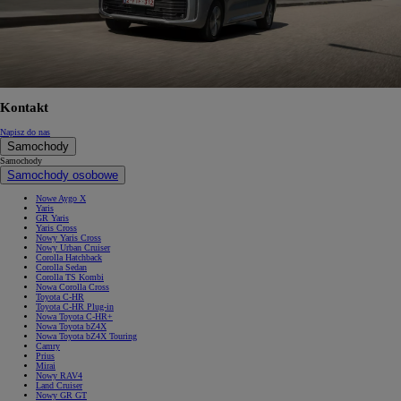
Kontakt
Napisz do nas
Samochody
Samochody
Samochody osobowe
Nowe Aygo X
Yaris
GR Yaris
Yaris Cross
Nowy Yaris Cross
Nowy Urban Cruiser
Corolla Hatchback
Corolla Sedan
Corolla TS Kombi
Nowa Corolla Cross
Toyota C-HR
Toyota C-HR Plug-in
Nowa Toyota C-HR+
Nowa Toyota bZ4X
Nowa Toyota bZ4X Touring
Camry
Prius
Mirai
Nowy RAV4
Land Cruiser
Nowy GR GT