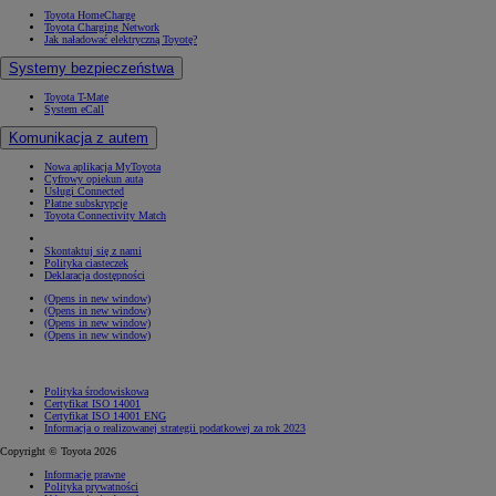
Toyota HomeCharge
Toyota Charging Network
Jak naładować elektryczną Toyotę?
Systemy bezpieczeństwa
Toyota T-Mate
System eCall
Komunikacja z autem
Nowa aplikacja MyToyota
Cyfrowy opiekun auta
Usługi Connected
Płatne subskrypcje
Toyota Connectivity Match
Skontaktuj się z nami
Polityka ciasteczek
Deklaracja dostępności
(Opens in new window)
(Opens in new window)
(Opens in new window)
(Opens in new window)
Polityka środowiskowa
Certyfikat ISO 14001
Certyfikat ISO 14001 ENG
Informacja o realizowanej strategii podatkowej za rok 2023
Copyright © Toyota 2026
Informacje prawne
Polityka prywatności