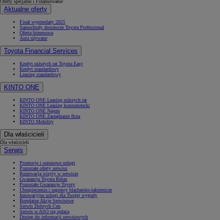
Oferty specjalne i Finansowanie
Aktualne oferty
Finał wyprzedaży 2025
Samochody dostawcze Toyota Professional
Oferta biznesowa
Auta używane
Toyota Financial Services
Kredyt niższych rat Toyota Easy
Kredyt standardowy
Leasing standardowy
KINTO ONE
KINTO ONE Leasing niższych rat
KINTO ONE Leasing konsumencki
KINTO ONE Najem
KINTO ONE Zarządzanie flotą
KINTO Mobility
Dla właścicieli
Dla właścicieli
Serwis
Promocje i sezonowe usługi
Pozostałe oferty serwisu
Rezerwacja wizyty w serwisie
Gwarancja Toyota Relax
Pozostałe Gwarancje Toyoty
Ubezpieczenia i naprawy blacharsko-lakiernicze
Innowacyjne usługi dla Twojej wygody
Bezpłatne Akcje Serwisowe
Serwis Dobrych Cen
Serwis w ASO się opłaca
Dostęp do informacji serwisowych