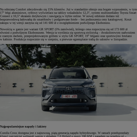
Na odmianę Comfort zdecydowało się 15% klientów. Już w standardzie oferuje ona bogate wyposażenie, w tym
17" felgi aluminiowe, cyfrowy wyświetlacz na tablicy wskaźników 12,3", system multimedialny Toyota Smart
Connect z 10,5" ekranem dotykowym i nawigacją w trybie online. W nowej odsłonie dodano też
bezprzewodową ładowarkę do smartfonów i podgrzewane fotele – bez podnoszenia ceny katalogowej. Koszt
zakupu w tej wersji zaczyna się od 141 600 zł z uwzględnieniem podwójnego Ekobonusu.
Nowością w gamie jest wariant GR SPORT (5% zamówień), którego cena rozpoczyna się od 173 600 zł
również z podwójnym Ekobonusem. Wersja ta wyróżnia się sportową stylistyką – dwukolorowym nadwoziem
z czarnym dachem, przeprojektowanym grillem w stylu GR SPORT, 19" felgami oraz sportowymi fotelami
w kabinie. Produkcja rozpocznie się w sierpniu, a pierwsze egzemplarze trafią do salonów w listopadzie.
Najpopularniejsze napędy i lakiery
Corolla Cross dostępna jest z najnowszą, piątą generacją napędu hybrydowego. W ramach przedsprzedaży
klienci najczęściej wybierali wersję z układem 2.0 Hybrid o mocy 180 KM i napędem na przednią oś –