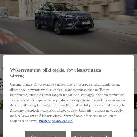
Od 18 do 23 sierpnia salony Toyoty zapraszają na Dni Otwarte nowej Corolli Cross. Ulepszony
hybrydowy SUV oferuje teraz jeszcze bogatsze wyposażenie w standardzie, przy jednoczesnym
utrzymaniu dotychczasowych cen katalogowych. Dodatkowo, tylko w tym okresie, klienci mogą
skorzystać z podwójnego Ekobonusu 3%. Do tej pory w przedsprzedaży złożono już 1334 zamówienia,
Wykorzystujemy pliki cookie, aby ulepszyć naszą
z czego ponad połowa dotyczy wersji Style.
witrynę
Nowa Toyota Corolla Cross trafia do salonów w całej Polsce. W dniach 18–23 sierpnia w autoryzowanych
punktach sprzedaży będzie można nie tylko obejrzeć, lecz także przetestować udoskonalonego SUV-a. Dni
Chcemy ułatwić Ci korzystanie z naszej strony i usprawnić świadczenie usług,
Otwarte to świetna okazja, by przekonać się osobiście, jak zmienił się ten model, a przy okazji skorzystać
z wyjątkowo korzystnych warunków zakupu.
dlatego wykorzystujemy pliki cookie, które są umieszczane na Twoim
komputerze, telefonie komórkowym lub tablecie. Pomagają one nam zrozumieć
Twoje potrzeby i ulepszać funkcjonalność naszej witryny. Są wykorzystywane do
dostarczania usług i narzędzi osób trzecich, a także służą do celów reklamowych.
Zalecamy akceptację wszystkich plików cookie. Jeżeli nie wyrażasz na to zgody,
możesz łatwo zmienić ich ustawienia. Szczegółowe informacje na ten temat
znajdziesz w naszej
Polityce plików cookie.