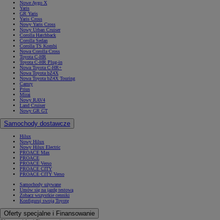
Nowe Aygo X
Yaris
GR Yaris
Yaris Cross
Nowy Yaris Cross
Nowy Urban Cruiser
Corolla Hatchback
Corolla Sedan
Corolla TS Kombi
Nowa Corolla Cross
Toyota C-HR
Toyota C-HR Plug-in
Nowa Toyota C-HR+
Nowa Toyota bZ4X
Nowa Toyota bZ4X Touring
Camry
Prius
Mirai
Nowy RAV4
Land Cruiser
Nowy GR GT
Samochody dostawcze
Hilux
Nowy Hilux
Nowy Hilux Electric
PROACE Max
PROACE
PROACE Verso
PROACE CITY
PROACE CITY Verso
Samochody używane
Umów się na jazdę testową
Zobacz wszystkie cenniki
Konfiguruj swoją Toyotę
Oferty specjalne i Finansowanie