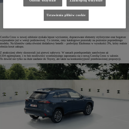
Odrzuć wszystkie
Zaakceptuj wszystkie
Ustawienia plików cookie
Corolla Cross w nowej odsłonie zyskała lepsze wyciszenie, dopracowane elementy stylistyczne oraz bogatsze
wyposażenie już w wersji podstawowej. Co istotne, ceny katalogowe pozostały na poziomie poprzedniego
modelu. Na klientów czeka również dodatkowy benefit – podwójny Ekobonus w wysokości 3%, który realnie
obniża koszt zakupu.
Z atrakcyjnej oferty skorzystali już pierwsi nabywcy. W ramach przedsprzedaży zamówiono aż
1334 egzemplarze, i to bez możliwości wcześniejszego zapoznania się z nową Corollą Cross w salonie.
To dowód nie tylko na duże zaufanie do Toyoty, ale także na konkurencyjność przedstawionej propozycji.