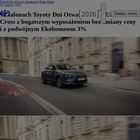
Przejdź do głównej zawartości
(Press Enter)
18 sierpnia 2025
W salonach Toyoty Dni Otwarte nowej Corolli
Otwórz menu
Cross z bogatszym wyposażeniem bez zmiany ceny
i z podwójnym Ekobonusem 3%