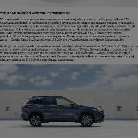
Wersja Style najczęściej wybierana w przedsprzedaży
W przedsprzedaży największym zainteresowaniem cieszyła się odmiana Style, na którą przypadło aż 53%
wszystkich zamówień. W porównaniu z wcześniejszym modelem oferuje ona znacznie bogatsze wyposażenie –
w standardzie znalazły się m.in. elektrycznie unoszone drzwi bagażnika, czujniki parkowania z przodu i z tyłu
z systemem ICS, system ostrzegania o ruchu poprzecznym z tyłu pojazdu z automatycznym hamowaniem
(RCTAB), system monitorowania martwego pola w lusterkach (BSM) z SEA, przesuwany przedni
podłokietnik, nakładki progowe czy siatka bagażnika. Pomimo tych zmian cena katalogowa pozostała bez
zmian – Corolla Cross Style kosztuje od 153 200 zł z uwzględnieniem podwójnego Ekobonusu 3%.
Na drugim miejscu znalazła się topowa odmiana Executive, która odpowiadała za 27% zamówień. Wyróżnia się
ona m.in. nowymi światłami głównymi w technologii Matrix LED oraz listwą świetlną w przednim grillu.
W standardzie pojawił się także system Premium Audio JBL z 9 głośnikami. Wersja Executive obejmuje
ponadto system multimedialny Toyota Smart Connect+ z nawigacją online oraz skórzaną tapicerkę. Ceny tej
odmiany startują od 176 500 zł z podwójnym Ekobonusem.