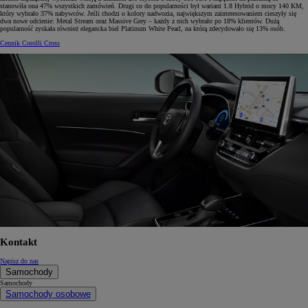
stanowiła ona 47% wszystkich zamówień. Drugi co do popularności był wariant 1.8 Hybrid o mocy 140 KM,
który wybrało 37% nabywców. Jeśli chodzi o kolory nadwozia, największym zainteresowaniem cieszyły się
dwa nowe odcienie: Metal Stream oraz Massive Grey – każdy z nich wybrało po 18% klientów. Dużą
popularność zyskała również elegancka biel Platinum White Pearl, na którą zdecydowało się 13% osób.
Cennik Corolli Cross
Kontakt
Napisz do nas
Samochody
Samochody
Samochody osobowe