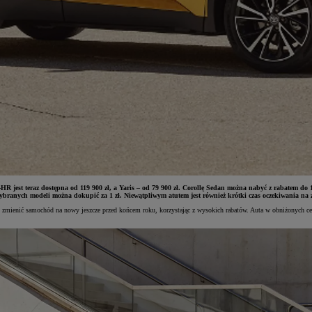
R jest teraz dostępna od 119 900 zł, a Yaris – od 79 900 zł. Corollę Sedan można nabyć z rabatem do 
ranych modeli można dokupić za 1 zł. Niewątpliwym atutem jest również krótki czas oczekiwania na
ienić samochód na nowy jeszcze przed końcem roku, korzystając z wysokich rabatów. Auta w obniżonych cenac