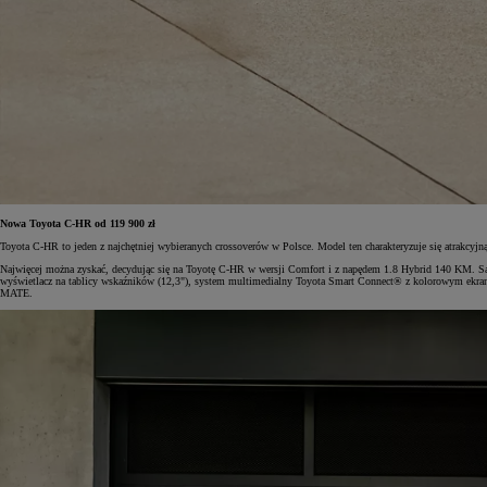
Nowa Toyota C-HR od 119 900 zł
Toyota C-HR to jeden z najchętniej wybieranych crossoverów w Polsce. Model ten charakteryzuje się atrakcy
Najwięcej można zyskać, decydując się na Toyotę C-HR w wersji Comfort i z napędem 1.8 Hybrid 140 KM. Samo
wyświetlacz na tablicy wskaźników (12,3"), system multimedialny Toyota Smart Connect® z kolorowym ekran
MATE.