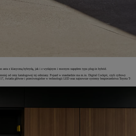
no auta z klasyczną hybrydą, jak i z wydajnym i mocnym napędem typu plug-in hybrid.
niej od ceny katalogowej tej odmiany. Pojazd w standardzie ma m.in. Digital Cockpit, czyli cyfrowy
7, światła główne i przeciwmgielne w technologii LED oraz najnowsze systemy bezpieczeństwa Toyota T-