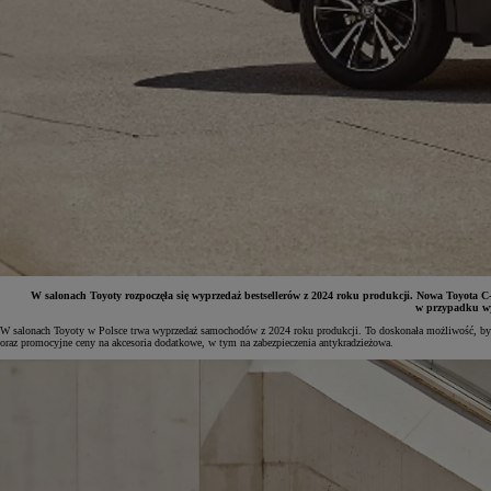
W salonach Toyoty rozpoczęła się wyprzedaż bestsellerów z 2024 roku produkcji. Nowa Toyota C-H
w przypadku wyb
W salonach Toyoty w Polsce trwa wyprzedaż samochodów z 2024 roku produkcji. To doskonała możliwość, by zm
Od
81 900 zł
oraz promocyjne ceny na akcesoria dodatkowe, w tym na zabezpieczenia antykradzieżowa.
Yaris Cross
HYBRID