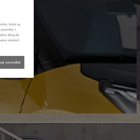
okie, które są
potrzeby i
także służą do
łatwo zmienić
uj wszystkie