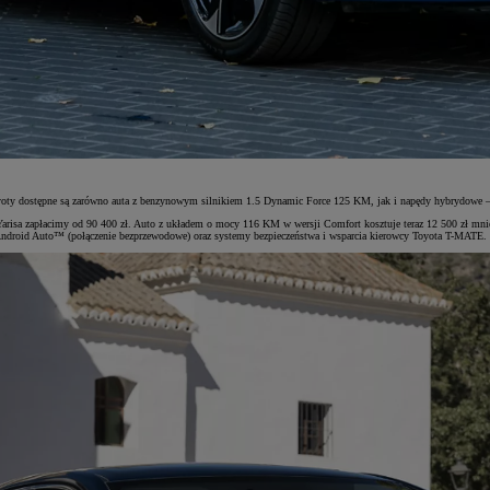
 Toyoty dostępne są zarówno auta z benzynowym silnikiem 1.5 Dynamic Force 125 KM, jak i napędy hybrydo
 Yarisa zapłacimy od 90 400 zł. Auto z układem o mocy 116 KM w wersji Comfort kosztuje teraz 12 500 zł mni
ndroid Auto™ (połączenie bezprzewodowe) oraz systemy bezpieczeństwa i wsparcia kierowcy Toyota T-MATE.