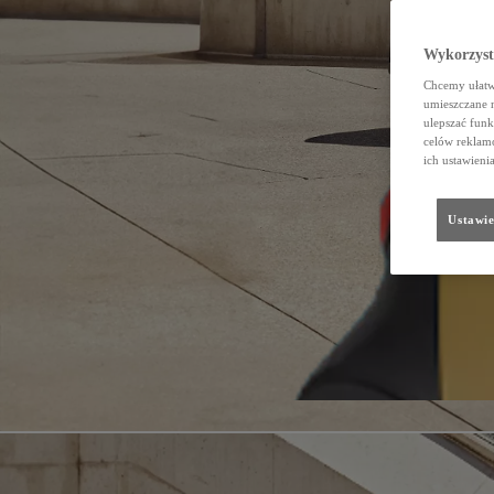
Wykorzystu
Chcemy ułatwi
umieszczane 
ulepszać funk
celów reklamo
ich ustawieni
Ustawie