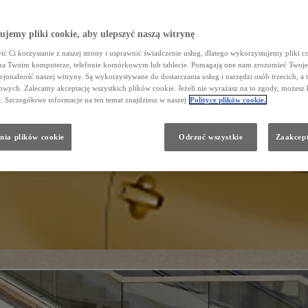
jemy pliki cookie, aby ulepszyć naszą witrynę
ć Ci korzystanie z naszej strony i usprawnić świadczenie usług, dlatego wykorzystujemy pliki co
na Twoim komputerze, telefonie komórkowym lub tablecie. Pomagają one nam zrozumieć Twoje 
cjonalność naszej witryny. Są wykorzystywane do dostarczania usług i narzędzi osób trzecich, a 
wych. Zalecamy akceptację wszystkich plików cookie. Jeżeli nie wyrażasz na to zgody, możesz 
a. Szczegółowe informacje na ten temat znajdziesz w naszej
Polityce plików cookie.
nia plików cookie
Odrzuć wszystkie
Zaakcept