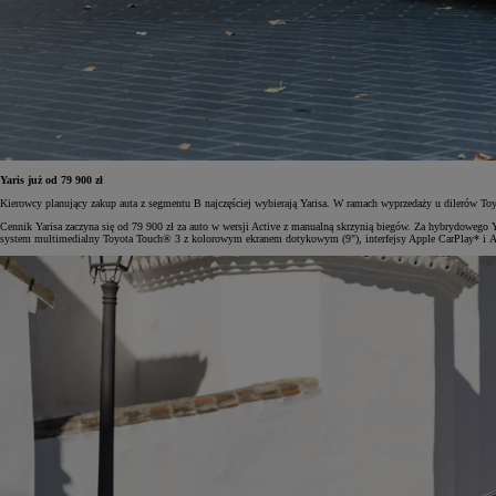
Od
105 300 zł
Corolla Hatchback
HYBRID
Yaris już od 79 900 zł
Kierowcy planujący zakup auta z segmentu B najczęściej wybierają Yarisa. W ramach wyprzedaży u dilerów
Cennik Yarisa zaczyna się od 79 900 zł za auto w wersji Active z manualną skrzynią biegów. Za hybrydowego
system multimedialny Toyota Touch® 3 z kolorowym ekranem dotykowym (9"), interfejsy Apple CarPlay* i A