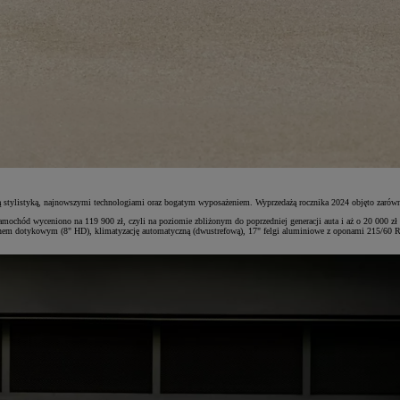
jną stylistyką, najnowszymi technologiami oraz bogatym wyposażeniem. Wyprzedażą rocznika 2024 objęto zarów
chód wyceniono na 119 900 zł, czyli na poziomie zbliżonym do poprzedniej generacji auta i aż o 20 000 zł m
em dotykowym (8" HD), klimatyzację automatyczną (dwustrefową), 17" felgi aluminiowe z oponami 215/60 R1