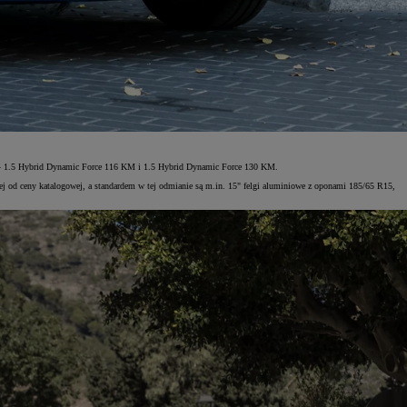
we – 1.5 Hybrid Dynamic Force 116 KM i 1.5 Hybrid Dynamic Force 130 KM.
ej od ceny katalogowej, a standardem w tej odmianie są m.in. 15" felgi aluminiowe z oponami 185/65 R15,