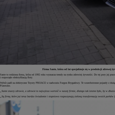
Firma Sante, która od lat specjalizuje się w produkcji zdrowej 
Sante to rodzinna firma, która od 1992 roku wyznacza trendy na rynku zdrowiej żywności. Do tej pory jej pr
i rozpoczęło elektryfikację floty.
Od
81 900 zł
Wybór padł na elektryczne Toyoty PROACE w nadwoziu Furgon Brygadowy. Te wszechstronne pojazdy z dużą pr
Piaseczno.
Yaris Cross
HYBRID
„Sante znaczy zdrowie, a zdrowie to najwyższa wartość w naszej firmie, dlatego tak istotne było, by w dbani
„Są firmy, które już teraz bardzo świadomie i stopniowo rozpoczynają zieloną transformację swoich parków 