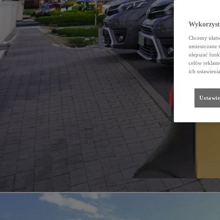
Wykorzystu
Chcemy ułatwi
umieszczane 
ulepszać funk
celów reklamo
ich ustawieni
Ustawie