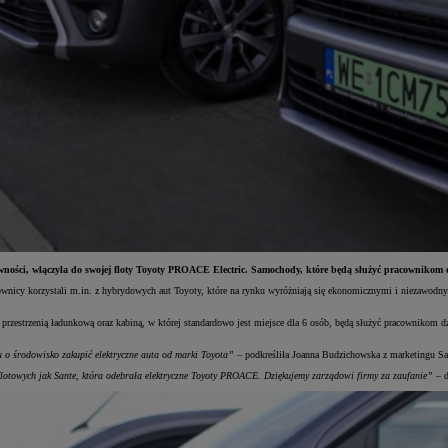
żywności, włączyła do swojej floty Toyoty PROACE Electric. Samochody, które będą służyć pracownikom 
acownicy korzystali m.in. z hybrydowych aut Toyoty, które na rynku wyróżniają się ekonomicznymi i niezawodn
zestrzenią ładunkową oraz kabiną, w której standardowo jest miejsce dla 6 osób, będą służyć pracownikom 
u o środowisko zakupić elektryczne auta od marki Toyota”
– podkreśliła Joanna Budzichowska z marketingu Sa
flotowych jak Sante, która odebrała elektryczne Toyoty PROACE. Dziękujemy zarządowi firmy za zaufanie”
– d