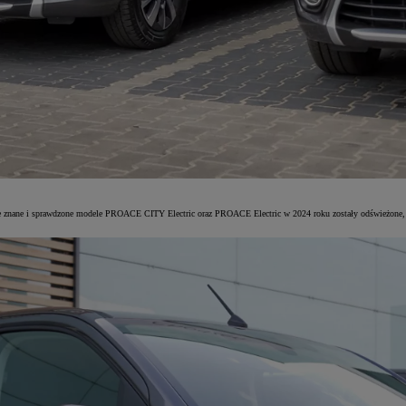
 znane i sprawdzone modele PROACE CITY Electric oraz PROACE Electric w 2024 roku zostały odświeżone, z