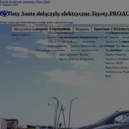
Przejdź do głównej zawartości
(Press Enter)
1 sierpnia 2024
Do floty Sante dołączyły elektryczne Toyoty PROA
Nowe samochody
Oferty specjalne
Toyota Walder Bydgoszcz
Świat Toyoty
Finansowani
Firma rozpoczęła elektryfikację swojego parku samochodowego
Sprawdź aktualne oferty
Kontakt
Świat Toyoty
Oferta dla f
Wszystkie kategorie
Hybrydowe
Miejskie
Sportowe
Elektryc
Aktualne promocje
O nas
Dlaczego Toyota
Toyota Finan
Nowe Aygo X
Samochody dostawcze Toyota Professional
Serwis Toyota w Bydgoszczy
O Toyocie
Kred
HYBRID
Oferta biznesowa
Części i akcesoria
Toyota w Europie
Kred
Auta używane
Serwis blacharsko – lakierniczy
Fabryki Toyoty
Leas
Rok potęgi 8 premier
Serwis mechaniczny
Toyota Way
Płatności el
Auta używane Toyota
Toyota Mobility
Toyota leasing Bydgoszcz
Toyota a środowi
Norma WLTP
Klub Rekordowyc
Historyczne Mod
FAQ