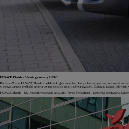
PROACE Electric z 3-letnią gwarancją E-PRO
Użytkowa Toyota PROACE Electric to wielofunkcyjny samochód, który z łatwością można dostosować do rodz
w pełnym zakresie prędkości sprawia, że auto sprawnie rusza i nabiera prędkości. Zasięg na jednym ładowan
PROACE Electric – jak i wszystkie pozostałe auta z linii Toyota Professional – przechodzi drobiazgową kontro