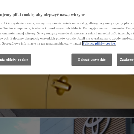
jemy pliki cookie, aby ulepszyć naszą witrynę
ć Ci korzystanie z naszej strony i usprawnić świadczenie usług, dlatego wykorzystujemy pliki co
na Twoim komputerze, telefonie komórkowym lub tablecie. Pomagają one nam zrozumieć Twoje 
cjonalność naszej witryny. Są wykorzystywane do dostarczania usług i narzędzi osób trzecich, a 
wych. Zalecamy akceptację wszystkich plików cookie. Jeżeli nie wyrażasz na to zgody, możesz 
a. Szczegółowe informacje na ten temat znajdziesz w naszej
Polityce plików cookie.
nia plików cookie
Odrzuć wszystkie
Zaakcept