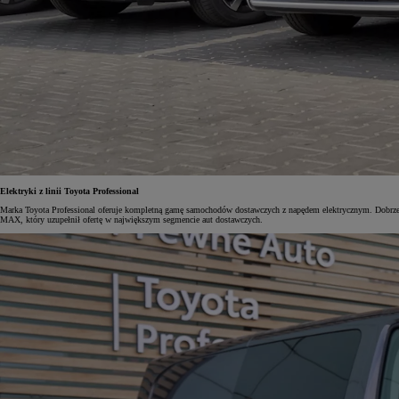
Od
105 300 zł
Corolla Hatchback
HYBRID
Elektryki z linii Toyota Professional
Marka Toyota Professional oferuje kompletną gamę samochodów dostawczych z napędem elektrycznym. Dobrze
MAX, który uzupełnił ofertę w największym segmencie aut dostawczych.