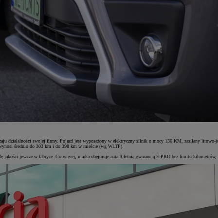
aju działalności swojej firmy. Pojazd jest wyposażony w elektryczny silnik o mocy 136 KM, zasilany lit
iu wynosi średnio do 303 km i do 398 km w mieście (wg WLTP).
lę jakości jeszcze w fabryce. Co więcej, marka obejmuje auta 3-letnią gwarancją E-PRO bez limitu kilometrów,