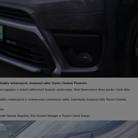
działów technicznych, dostarczył salon Toyota Chodzeń Piaseczno.
ymi napędami o niskich całkowitych kosztach użytkowania. Teraz kierownictwo firmy poszło o krok dalej
działów technicznych w wykonywaniu codziennych zadań. Samochody dostarczył diler Toyota Chodzeń
nte.
odał Damian Targoński, Key Account Manager w Toyota Central Europe.