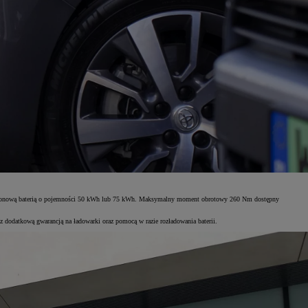
owo-jonową baterią o pojemności 50 kWh lub 75 kWh. Maksymalny moment obrotowy 260 Nm dostępny
 z dodatkową gwarancją na ładowarki oraz pomocą w razie rozładowania baterii.