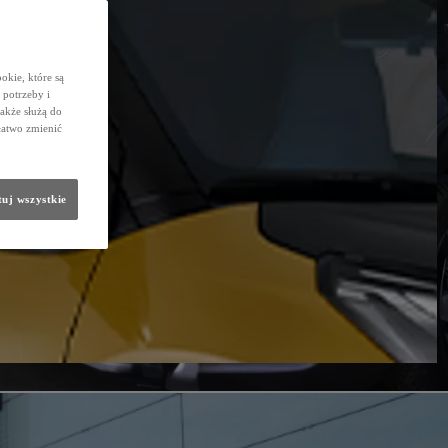
okie, które są
potrzeby i
także służą do
łatwo zmienić
uj wszystkie