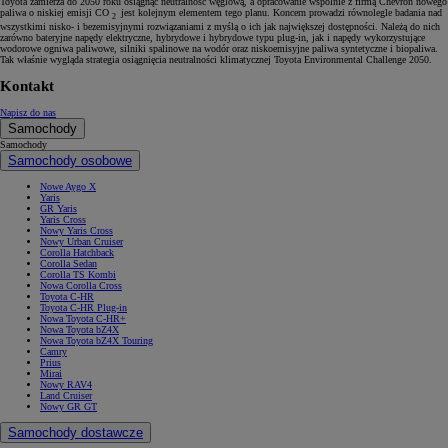
Toyota zamierza do 2050 roku osiągnąć neutralność węglową, a opracowanie wspólnie z firmą Chevron nowego
paliwa o niskiej emisji CO
jest kolejnym elementem tego planu. Koncern prowadzi równolegle badania nad
2
wszystkimi nisko- i bezemisyjnymi rozwiązaniami z myślą o ich jak największej dostępności. Należą do nich
zarówno bateryjne napędy elektryczne, hybrydowe i hybrydowe typu plug-in, jak i napędy wykorzystujące
wodorowe ogniwa paliwowe, silniki spalinowe na wodór oraz niskoemisyjne paliwa syntetyczne i biopaliwa.
Tak właśnie wygląda strategia osiągnięcia neutralności klimatycznej Toyota Environmental Challenge 2050.
Kontakt
Napisz do nas
Samochody
Samochody
Samochody osobowe
Nowe Aygo X
Yaris
GR Yaris
Yaris Cross
Nowy Yaris Cross
Nowy Urban Cruiser
Corolla Hatchback
Corolla Sedan
Corolla TS Kombi
Nowa Corolla Cross
Toyota C-HR
Toyota C-HR Plug-in
Nowa Toyota C-HR+
Nowa Toyota bZ4X
Nowa Toyota bZ4X Touring
Camry
Prius
Mirai
Nowy RAV4
Land Cruiser
Nowy GR GT
Samochody dostawcze