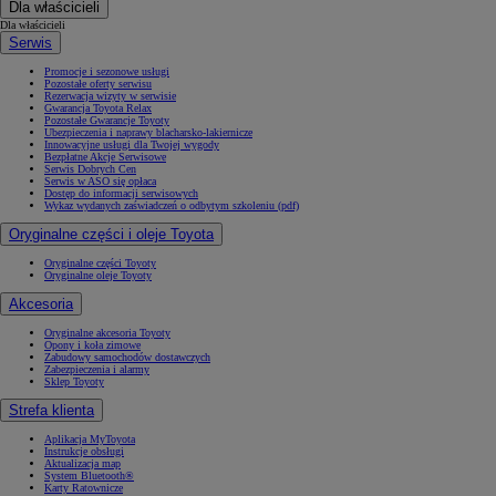
Dla właścicieli
Dla właścicieli
Serwis
Promocje i sezonowe usługi
Pozostałe oferty serwisu
Rezerwacja wizyty w serwisie
Gwarancja Toyota Relax
Pozostałe Gwarancje Toyoty
Ubezpieczenia i naprawy blacharsko-lakiernicze
Innowacyjne usługi dla Twojej wygody
Bezpłatne Akcje Serwisowe
Serwis Dobrych Cen
Serwis w ASO się opłaca
Dostęp do informacji serwisowych
Wykaz wydanych zaświadczeń o odbytym szkoleniu (pdf)
Oryginalne części i oleje Toyota
Oryginalne części Toyoty
Oryginalne oleje Toyoty
Akcesoria
Oryginalne akcesoria Toyoty
Opony i koła zimowe
Zabudowy samochodów dostawczych
Zabezpieczenia i alarmy
Sklep Toyoty
Strefa klienta
Aplikacja MyToyota
Instrukcje obsługi
Aktualizacja map
System Bluetooth®
Karty Ratownicze