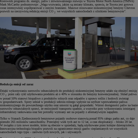
Kierownik programu ds. energii, paliw i zrównoważonego rozwoju w Toyota Motor North America (TMNA)
Mark McCarthy podsumowuje: „Waga wyzwania, jakim są zmiany klimatu, sprawia, że Toyota jest gotowa
coraz intensywniej współpracować z innymi branżami. Masowe stosowanie niskoemisyjnej benzyny Chevron
pozwoli na rzeczywistą redukcję emisji CO
we wszystkich samochodach z silnikiem benzynowym”.
2
Redukcja emisji od zaraz
Dzięki wykorzystaniu surowców odnawialnych do produkcji niskoemisyjnej benzyny udało się obniżyć emisję
CO
przez cały cykl użytkowania produktu aż o 40% w stosunku do benzyny konwencjonalnej. Skład paliwa
2
w ponad 50% stanowi biopaliwo z produktów rolnych oraz odpadów z uprawy roślin i hodowli zwierząt
w gospodarstwach. Spory udział w produkcji sektora rolnego wpłynie na szybsze wprowadzenie paliwa
niskoemisyjnego do powszechnego użytku oraz umocni tę gałąź gospodarki. Wzrost dostępności paliw na bazie
surowców odnawialnych sprawi, że emisyjność transportu spadnie, a wszystko przy wykorzystaniu istniejącej
infrastruktury tankowania oraz bez potrzeby wymiany aut na pojazdy z alternatywnym napędem.
Tylko w Stanach Zjednoczonych benzynowe pojazdy osobowe stanowią ponad 95% całego parku aut, co daje
przeszło 265 milionów samochodów. Przeciętny wiek tych aut to 12 lat, a czas eksploatacji – blisko 20 lat.
W związku z tym nowe modele, które są obecnie w sprzedaży, będą użytkowane przez kolejne dziesięciolecia.
Innowacyjna technologia biopaliw pozwoli na ograniczenie emisji gazów cieplarnianych we wszystkich
samochodach tego typu – zarówno tych nowych, jak i używanych.