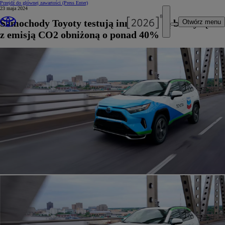
Przejdź do głównej zawartości
(Press Enter)
23 maja 2024
Samochody Toyoty testują innowacyjną benzynę
Otwórz menu
z emisją CO2 obniżoną o ponad 40%