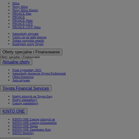
Hilux
Nowy Hilux
Nowy Hilux Electric
PROACE Max
PROACE
PROACE Verso
PROACE CITY
PROACE CITY Verso
Samochody używane
Umów się na jazdę testową
Zobacz wszystkie cenniki
Konfiguruj swoją Toyotę
Oferty specjalne i Finansowanie
Oferty specjalne i Finansowanie
Aktualne oferty
Finał wyprzedaży 2025
Samochody dostawcze Toyota Professional
Oferta biznesowa
Auta używane
Toyota Financial Services
Kredyt niższych rat Toyota Easy
Kredyt standardowy
Leasing standardowy
KINTO ONE
KINTO ONE Leasing niższych rat
KINTO ONE Leasing konsumencki
KINTO ONE Najem
KINTO ONE Zarządzanie flotą
KINTO Mobility