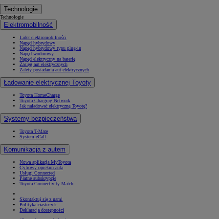
Technologie
Technologie
Elektromobilność
Lider elektromobilności
Napęd hybrydowy
Napęd hybrydowy typu plug-in
Napęd wodorowy
Napęd elektryczny na baterię
Zasięg aut elektrycznych
Zalety posiadania aut elektrycznych
Ładowanie elektrycznej Toyoty
Toyota HomeCharge
Toyota Charging Network
Jak naładować elektryczną Toyotę?
Systemy bezpieczeństwa
Toyota T-Mate
System eCall
Komunikacja z autem
Nowa aplikacja MyToyota
Cyfrowy opiekun auta
Usługi Connected
Płatne subskrypcje
Toyota Connectivity Match
Skontaktuj się z nami
Polityka ciasteczek
Deklaracja dostępności