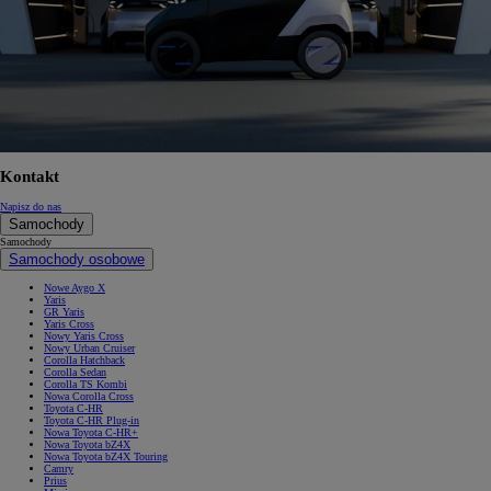
Kontakt
Napisz do nas
Samochody
Samochody
Samochody osobowe
Nowe Aygo X
Yaris
GR Yaris
Yaris Cross
Nowy Yaris Cross
Nowy Urban Cruiser
Corolla Hatchback
Corolla Sedan
Corolla TS Kombi
Nowa Corolla Cross
Toyota C-HR
Toyota C-HR Plug-in
Nowa Toyota C-HR+
Nowa Toyota bZ4X
Nowa Toyota bZ4X Touring
Camry
Prius