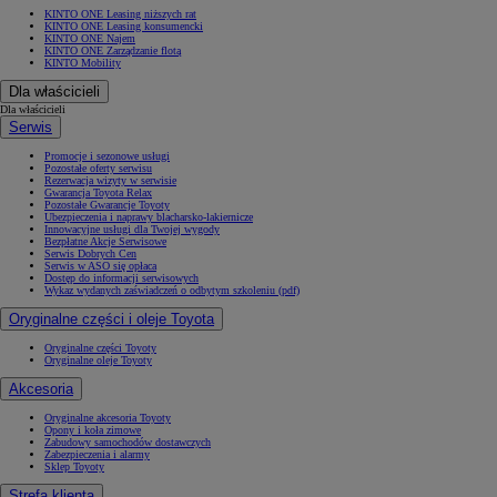
KINTO ONE Leasing niższych rat
KINTO ONE Leasing konsumencki
KINTO ONE Najem
KINTO ONE Zarządzanie flotą
KINTO Mobility
Dla właścicieli
Dla właścicieli
Serwis
Promocje i sezonowe usługi
Pozostałe oferty serwisu
Rezerwacja wizyty w serwisie
Gwarancja Toyota Relax
Pozostałe Gwarancje Toyoty
Ubezpieczenia i naprawy blacharsko-lakiernicze
Innowacyjne usługi dla Twojej wygody
Bezpłatne Akcje Serwisowe
Serwis Dobrych Cen
Serwis w ASO się opłaca
Dostęp do informacji serwisowych
Wykaz wydanych zaświadczeń o odbytym szkoleniu (pdf)
Oryginalne części i oleje Toyota
Oryginalne części Toyoty
Oryginalne oleje Toyoty
Akcesoria
Oryginalne akcesoria Toyoty
Opony i koła zimowe
Zabudowy samochodów dostawczych
Zabezpieczenia i alarmy
Sklep Toyoty
Strefa klienta