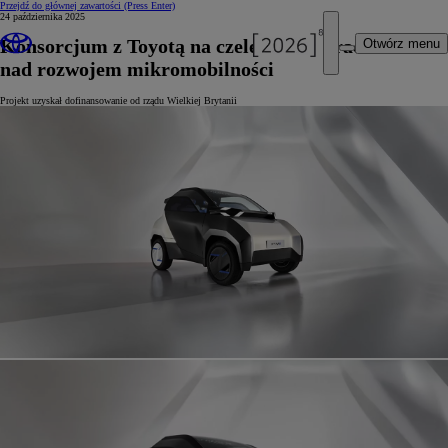
Przejdź do głównej zawartości
(Press Enter)
24 października 2025
Konsorcjum z Toyotą na czele będzie pracowało
Otwórz menu
nad rozwojem mikromobilności
Projekt uzyskał dofinansowanie od rządu Wielkiej Brytanii