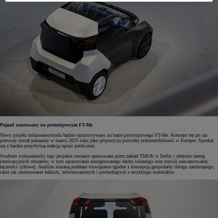
Pojazd wzorowany na prototypowym FT-Me
Nowy projekt mikrosamochodu będzie opracowywany na bazie prototypowego FT-Me. Koncept ten po raz
pierwszy został pokazany w marcu 2025 roku jako propozycja przyszłej mikromobilności w Europie. Spotkał
się z bardzo przychylną reakcją opinii publicznej.
Studium wykonalności tego projektu zostanie opracowane przez zakład TMUK w Derby i obejmie szereg
innowacyjnych obszarów, w tym opracowanie zintegrowanego dachu solarnego oraz rozwój zaawansowanej
łączności cyfrowej. Analizie zostaną poddane rozwiązania zgodne z koncepcją gospodarki obiegu zamkniętego,
takie jak zastosowanie lekkich, zrównoważonych i pochodzących z recyklingu materiałów.