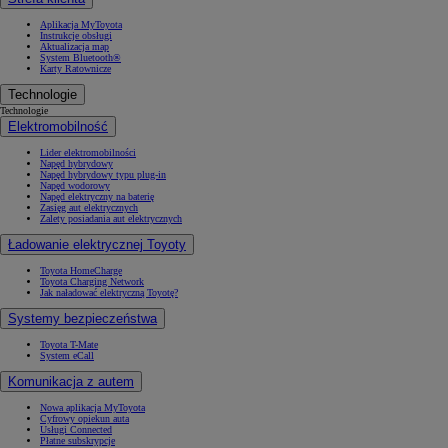
Aplikacja MyToyota
Instrukcje obsługi
Aktualizacja map
System Bluetooth®
Karty Ratownicze
Technologie
Technologie
Elektromobilność
Lider elektromobilności
Napęd hybrydowy
Napęd hybrydowy typu plug-in
Napęd wodorowy
Napęd elektryczny na baterię
Zasięg aut elektrycznych
Zalety posiadania aut elektrycznych
Ładowanie elektrycznej Toyoty
Toyota HomeCharge
Toyota Charging Network
Jak naładować elektryczną Toyotę?
Systemy bezpieczeństwa
Toyota T-Mate
System eCall
Komunikacja z autem
Nowa aplikacja MyToyota
Cyfrowy opiekun auta
Usługi Connected
Płatne subskrypcje