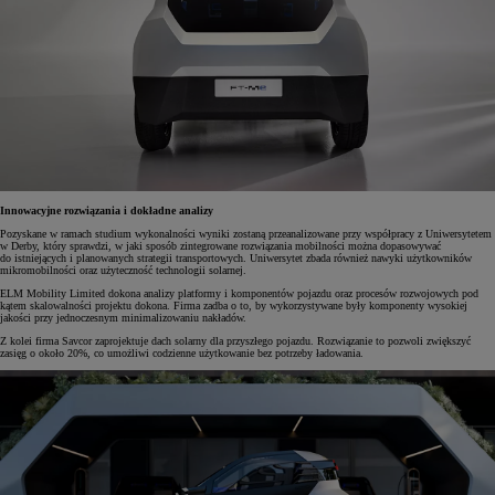
Innowacyjne rozwiązania i dokładne analizy
Pozyskane w ramach studium wykonalności wyniki zostaną przeanalizowane przy współpracy z Uniwersytetem
w Derby, który sprawdzi, w jaki sposób zintegrowane rozwiązania mobilności można dopasowywać
do istniejących i planowanych strategii transportowych. Uniwersytet zbada również nawyki użytkowników
mikromobilności oraz użyteczność technologii solarnej.
ELM Mobility Limited dokona analizy platformy i komponentów pojazdu oraz procesów rozwojowych pod
kątem skalowalności projektu dokona. Firma zadba o to, by wykorzystywane były komponenty wysokiej
jakości przy jednoczesnym minimalizowaniu nakładów.
Z kolei firma Savcor zaprojektuje dach solarny dla przyszłego pojazdu. Rozwiązanie to pozwoli zwiększyć
zasięg o około 20%, co umożliwi codzienne użytkowanie bez potrzeby ładowania.