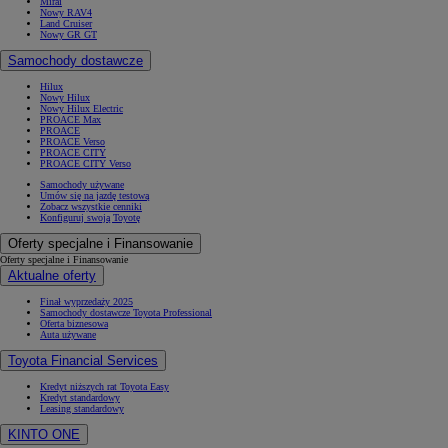
Mirai
Nowy RAV4
Land Cruiser
Nowy GR GT
Samochody dostawcze
Hilux
Nowy Hilux
Nowy Hilux Electric
PROACE Max
PROACE
PROACE Verso
PROACE CITY
PROACE CITY Verso
Samochody używane
Umów się na jazdę testową
Zobacz wszystkie cenniki
Konfiguruj swoją Toyotę
Oferty specjalne i Finansowanie
Oferty specjalne i Finansowanie
Aktualne oferty
Finał wyprzedaży 2025
Samochody dostawcze Toyota Professional
Oferta biznesowa
Auta używane
Toyota Financial Services
Kredyt niższych rat Toyota Easy
Kredyt standardowy
Leasing standardowy
KINTO ONE