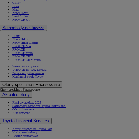
Camry
Prius
Mirai
Nowy RAV4
Land Cruiser
Nowy GR GT
Samochody dostawcze
Hilux
Nowy Hilux
Nowy Hilux Electric
PROACE Max
PROACE
PROACE Verso
PROACE CITY
PROACE CITY Verso
Samochody używane
Umów się na jazdę testową
Zobacz wszystkie cenniki
Konfiguruj swoją Toyotę
Oferty specjalne i Finansowanie
Oferty specjalne i Finansowanie
Aktualne oferty
Finał wyprzedaży 2025
Samochody dostawcze Toyota Professional
Oferta biznesowa
Auta używane
Toyota Financial Services
Kredyt niższych rat Toyota Easy
Kredyt standardowy
Leasing standardowy