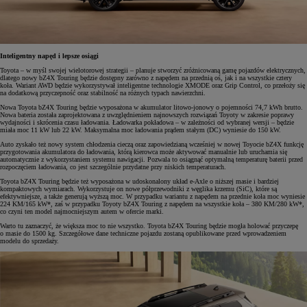
Inteligentny napęd i lepsze osiągi
Toyota – w myśl swojej wielotorowej strategii – planuje stworzyć zróżnicowaną gamę pojazdów elektrycznych,
dlatego nowy bZ4X Touring będzie dostępny zarówno z napędem na przednią oś, jak i na wszystkie cztery
koła. Wariant AWD będzie wykorzystywał inteligentne technologie XMODE oraz Grip Control, co przełoży się
na dodatkową przyczepność oraz stabilność na różnych typach nawierzchni.
Nowa Toyota bZ4X Touring będzie wyposażona w akumulator litowo-jonowy o pojemności 74,7 kWh brutto.
Nowa bateria została zaprojektowana z uwzględnieniem najnowszych rozwiązań Toyoty w zakresie poprawy
wydajności i skrócenia czasu ładowania. Ładowarka pokładowa – w zależności od wybranej wersji – będzie
miała moc 11 kW lub 22 kW. Maksymalna moc ładowania prądem stałym (DC) wyniesie do 150 kW.
Auto zyskało też nowy system chłodzenia cieczą oraz zapowiedzianą wcześniej w nowej Toyocie bZ4X funkcję
przygotowania akumulatora do ładowania, którą kierowca może aktywować manualnie lub uruchamia się
automatycznie z wykorzystaniem systemu nawigacji. Pozwala to osiągnąć optymalną temperaturę baterii przed
rozpoczęciem ładowania, co jest szczególnie przydatne przy niskich temperaturach.
Toyota bZ4X Touring będzie też wyposażona w udoskonalony układ e-Axle o niższej masie i bardziej
kompaktowych wymiarach. Wykorzystuje on nowe półprzewodniki z węglika krzemu (SiC), które są
efektywniejsze, a także generują wyższą moc. W przypadku wariantu z napędem na przednie koła moc wyniesie
224 KM/165 kW*, zaś w przypadku Toyoty bZ4X Touring z napędem na wszystkie koła – 380 KM/280 kW*,
co czyni ten model najmocniejszym autem w ofercie marki.
Warto tu zaznaczyć, że większa moc to nie wszystko. Toyota bZ4X Touring będzie mogła holować przyczepę
o masie do 1500 kg. Szczegółowe dane techniczne pojazdu zostaną opublikowane przed wprowadzeniem
modelu do sprzedaży.