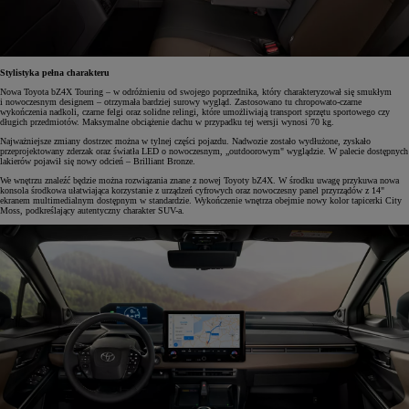
Stylistyka pełna charakteru
Nowa Toyota bZ4X Touring – w odróżnieniu od swojego poprzednika, który charakteryzował się smukłym
i nowoczesnym designem – otrzymała bardziej surowy wygląd. Zastosowano tu chropowato-czarne
wykończenia nadkoli, czarne felgi oraz solidne relingi, które umożliwiają transport sprzętu sportowego czy
długich przedmiotów. Maksymalne obciążenie dachu w przypadku tej wersji wynosi 70 kg.
Najważniejsze zmiany dostrzec można w tylnej części pojazdu. Nadwozie zostało wydłużone, zyskało
przeprojektowany zderzak oraz światła LED o nowoczesnym, „outdoorowym" wyglądzie. W palecie dostępnych
lakierów pojawił się nowy odcień – Brilliant Bronze.
We wnętrzu znaleźć będzie można rozwiązania znane z nowej Toyoty bZ4X. W środku uwagę przykuwa nowa
konsola środkowa ułatwiająca korzystanie z urządzeń cyfrowych oraz nowoczesny panel przyrządów z 14"
ekranem multimedialnym dostępnym w standardzie. Wykończenie wnętrza obejmie nowy kolor tapicerki City
Moss, podkreślający autentyczny charakter SUV-a.