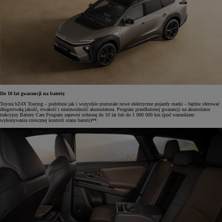
Do 10 lat gwarancji na baterię
Toyota bZ4X Touring – podobnie jak i wszystkie pozostałe nowe elektryczne pojazdy marki – będzie oferować
długotrwałą jakość, trwałość i niezawodność akumulatora. Program przedłużonej gwarancji na akumulator
trakcyjny Battery Care Program zapewni ochronę do 10 lat lub do 1 000 000 km (pod warunkiem
wykonywania corocznej kontroli stanu baterii)**.