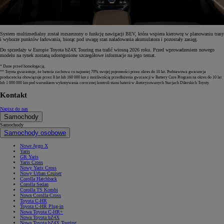
System multimedialny został rozszerzony o funkcję nawigacji BEV, która wspiera kierowcę w planowaniu trasy
i wyborze punktów ładowania, biorąc pod uwagę stan naładowania akumulatora i pozostały zasięg.
Do sprzedaży w Europie Toyota bZ4X Touring ma trafić wiosną 2026 roku. Przed wprowadzeniem nowego
modelu na rynek zostaną udostępnione szczegółowe informacje na jego temat.
* Dane przed homologacją.
** Toyota gwarantuje, że bateria zachowa co najmniej 70% swojej pojemności przez okres do 10 lat. Podstawowa gwarancja
producencka obowiązuje przez 8 lat lub 160 000 km z możliwością przedłużenia gwarancji w Battery Care Program na okres do 10 lat
lub 1 000 000 km pod warunkiem wykonywania corocznej kontroli stanu baterii w Autoryzowanych Stacjach Dilerskich Toyoty.
Kontakt
Napisz do nas
Samochody
Samochody
Samochody osobowe
Nowe Aygo X
Yaris
GR Yaris
Yaris Cross
Nowy Yaris Cross
Nowy Urban Cruiser
Corolla Hatchback
Corolla Sedan
Corolla TS Kombi
Nowa Corolla Cross
Toyota C-HR
Toyota C-HR Plug-in
Nowa Toyota C-HR+
Nowa Toyota bZ4X
Nowa Toyota bZ4X Touring