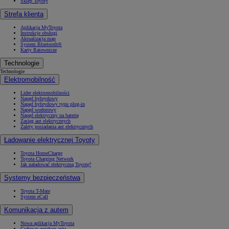
Sklep Toyoty
Strefa klienta
Aplikacja MyToyota
Instrukcje obsługi
Aktualizacja map
System Bluetooth®
Karty Ratownicze
Technologie
Technologie
Elektromobilność
Lider elektromobilności
Napęd hybrydowy
Napęd hybrydowy typu plug-in
Napęd wodorowy
Napęd elektryczny na baterię
Zasięg aut elektrycznych
Zalety posiadania aut elektrycznych
Ładowanie elektrycznej Toyoty
Toyota HomeCharge
Toyota Charging Network
Jak naładować elektryczną Toyotę?
Systemy bezpieczeństwa
Toyota T-Mate
System eCall
Komunikacja z autem
Nowa aplikacja MyToyota
Cyfrowy opiekun auta