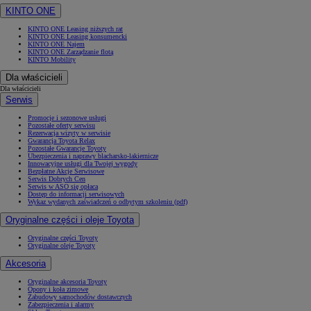
KINTO ONE
KINTO ONE Leasing niższych rat
KINTO ONE Leasing konsumencki
KINTO ONE Najem
KINTO ONE Zarządzanie flotą
KINTO Mobility
Dla właścicieli
Dla właścicieli
Serwis
Promocje i sezonowe usługi
Pozostałe oferty serwisu
Rezerwacja wizyty w serwisie
Gwarancja Toyota Relax
Pozostałe Gwarancje Toyoty
Ubezpieczenia i naprawy blacharsko-lakiernicze
Innowacyjne usługi dla Twojej wygody
Bezpłatne Akcje Serwisowe
Serwis Dobrych Cen
Serwis w ASO się opłaca
Dostęp do informacji serwisowych
Wykaz wydanych zaświadczeń o odbytym szkoleniu (pdf)
Oryginalne części i oleje Toyota
Oryginalne części Toyoty
Oryginalne oleje Toyoty
Akcesoria
Oryginalne akcesoria Toyoty
Opony i koła zimowe
Zabudowy samochodów dostawczych
Zabezpieczenia i alarmy