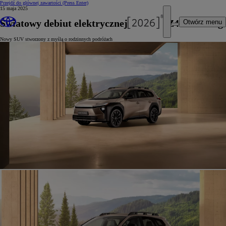
Przejdź do głównej zawartości
(Press Enter)
15 maja 2025
Światowy debiut elektrycznej Toyoty bZ4X Touring
Otwórz menu
Nowy SUV stworzony z myślą o rodzinnych podróżach