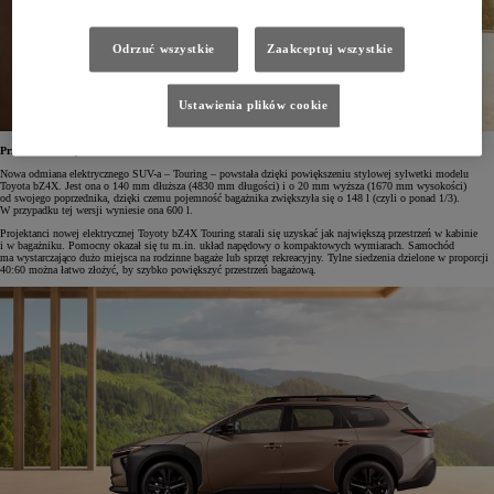
Odrzuć wszystkie
Zaakceptuj wszystkie
Ustawienia plików cookie
Przestronne wnętrze
Nowa odmiana elektrycznego SUV-a – Touring – powstała dzięki powiększeniu stylowej sylwetki modelu
Toyota bZ4X. Jest ona o 140 mm dłuższa (4830 mm długości) i o 20 mm wyższa (1670 mm wysokości)
od swojego poprzednika, dzięki czemu pojemność bagażnika zwiększyła się o 148 l (czyli o ponad 1/3).
W przypadku tej wersji wyniesie ona 600 l.
Projektanci nowej elektrycznej Toyoty bZ4X Touring starali się uzyskać jak największą przestrzeń w kabinie
i w bagażniku. Pomocny okazał się tu m.in. układ napędowy o kompaktowych wymiarach. Samochód
ma wystarczająco dużo miejsca na rodzinne bagaże lub sprzęt rekreacyjny. Tylne siedzenia dzielone w proporcji
40:60 można łatwo złożyć, by szybko powiększyć przestrzeń bagażową.