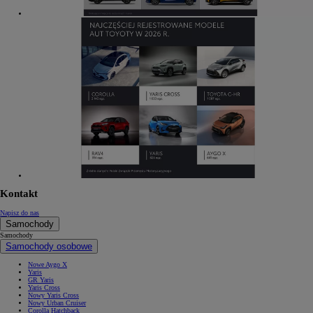
Kontakt
Napisz do nas
Samochody
Samochody
Samochody osobowe
Nowe Aygo X
Yaris
GR Yaris
Yaris Cross
Nowy Yaris Cross
Nowy Urban Cruiser
Corolla Hatchback