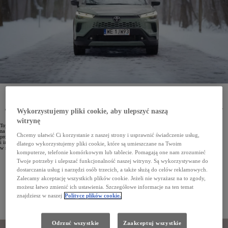
W styczniu br. w Polsce zarejestrowano 8759 osobowych i dostawczych aut Toyoty. Marka była
numerem jeden zarówno wśród klientów flotowych, jak i indywidualnych. W Top10
najpopularniejszych aut znalazło się aż 6 modeli Toyoty. Najchętniej wybierano Corollę. Model ten
dominował również w swoim segmencie, podobnie jak Aygo X, Yaris, Yaris Cross, Toyota C-HR czy
Wykorzystujemy pliki cookie, aby ulepszyć naszą
RAV4.
witrynę
Toyota po raz kolejny potwierdziła swoją dominującą pozycję na polskim rynku. W styczniu 2026 roku
na drogi wyjechało 8759 samochodów marki. Osiągnięto wyższą sprzedaż niż w przypadku dwóch kolejnych
Chcemy ułatwić Ci korzystanie z naszej strony i usprawnić świadczenie usług,
producentów w zestawieniu razem wziętych. Auta Toyoty chętnie wybierali zarówno klientci flotowi, jak
i indywidualni. Firmy zarejestrowały łącznie 5607 samochodów, a osoby prywatne – 3152. Udział Toyoty
dlatego wykorzystujemy pliki cookie, które są umieszczane na Twoim
w rynku wyniósł 19,2%.
komputerze, telefonie komórkowym lub tablecie. Pomagają one nam zrozumieć
Twoje potrzeby i ulepszać funkcjonalność naszej witryny. Są wykorzystywane do
dostarczania usług i narzędzi osób trzecich, a także służą do celów reklamowych.
Zalecamy akceptację wszystkich plików cookie. Jeżeli nie wyrażasz na to zgody,
możesz łatwo zmienić ich ustawienia. Szczegółowe informacje na ten temat
znajdziesz w naszej
Polityce plików cookie.
Odrzuć wszystkie
Zaakceptuj wszystkie