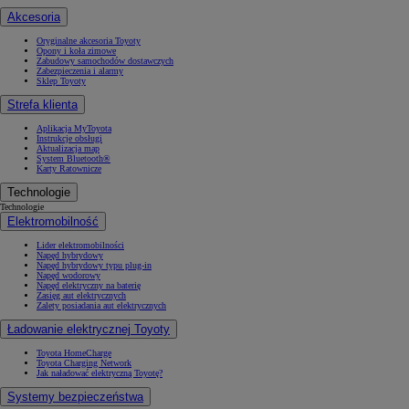
Akcesoria
Oryginalne akcesoria Toyoty
Opony i koła zimowe
Zabudowy samochodów dostawczych
Zabezpieczenia i alarmy
Sklep Toyoty
Strefa klienta
Aplikacja MyToyota
Instrukcje obsługi
Aktualizacja map
System Bluetooth®
Karty Ratownicze
Technologie
Technologie
Elektromobilność
Lider elektromobilności
Napęd hybrydowy
Napęd hybrydowy typu plug-in
Napęd wodorowy
Napęd elektryczny na baterię
Zasięg aut elektrycznych
Zalety posiadania aut elektrycznych
Ładowanie elektrycznej Toyoty
Toyota HomeCharge
Toyota Charging Network
Jak naładować elektryczną Toyotę?
Systemy bezpieczeństwa