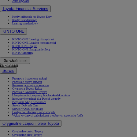
Auta używane
Toyota Financial Services
Kredyt niższych rat Toyota Easy
Kredyt standardowy
Leasing standardowy
KINTO ONE
KINTO ONE Leasing niższych rat
KINTO ONE Leasing konsumencki
KINTO ONE Najem
KINTO ONE Zarządzanie flotą
KINTO Mobility
Dla właścicieli
Dla właścicieli
Serwis
Promocje i sezonowe usługi
Pozostałe oferty serwisu
Rezerwacja wizyty w serwisie
Gwarancja Toyota Relax
Pozostałe Gwarancje Toyoty
Ubezpieczenia i naprawy blacharsko-lakiernicze
Innowacyjne usługi dla Twojej wygody
Bezpłatne Akcje Serwisowe
Serwis Dobrych Cen
Serwis w ASO się opłaca
Dostęp do informacji serwisowych
Wykaz wydanych zaświadczeń o odbytym szkoleniu (pdf)
Oryginalne części i oleje Toyota
Oryginalne części Toyoty
Oryginalne oleje Toyoty