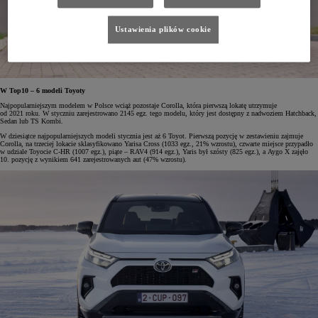
Ustawienia plików cookie
W Top10 – 6 modeli Toyoty
Najpopularniejszym modelem w Polsce wciąż pozostaje Corolla, która pierwszą lokatę utrzymuje
od 2021 roku. W styczniu zarejestrowano 2145 egz. tego modelu, który jest dostępny z nadwoziem Hatchback,
Sedan lub TS Kombi.
W dziesiątce najpopularniejszych modeli stycznia jest aż 6 Toyot. Pierwszą pozycję w zestawieniu zajmuje
Corolla, na trzeciej lokacie sklasyfikowano Yarisa Cross (1033 egz., 21% wzrostu), czwarte miejsce przypadło
w udziale Toyocie C-HR (1007 egz.), piąte – RAV4 (914 egz.), Yaris był szósty (825 egz.), a Aygo X zajęło
10. pozycję z wynikiem 641 zarejestrowanych aut (47% wzrostu).