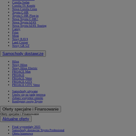
Corolla Sedan
Corolla TS Kombi
Nowa Corolla Cross
Toyota C-HR
Toyota C-HR Plug-in
Nowa Toyota C-HR+
Nowa Toyota bZ4X
Nowa Toyota bZ4X Touring
Camry
Prius
Mirai
Nowy RAV4
Land Cruiser
Nowy GR GT
Samochody dostawcze
Hilux
Nowy Hilux
Nowy Hilux Electric
PROACE Max
PROACE
PROACE Verso
PROACE CITY
PROACE CITY Verso
Samochody używane
Umów się na jazdę testową
Zobacz wszystkie cenniki
Konfiguruj swoją Toyotę
Oferty specjalne i Finansowanie
Oferty specjalne i Finansowanie
Aktualne oferty
Finał wyprzedaży 2025
Samochody dostawcze Toyota Professional
Oferta biznesowa