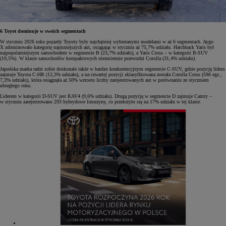
6 Toyot dominuje w swoich segmentach
W styczniu 2026 roku pojazdy Toyoty były najchętniej wybieranymi modelami w aż 6 segmentach. Aygo
X zdominowało kategorię najmniejszych aut, osiągając w styczniu aż 75,7% udziału. Hatchback Yaris był
najpopularniejszym samochodem w segmencie B (23,7% udziału), a Yaris Cross – w kategorii B-SUV
(19,5%). W klasie samochodów kompaktowych niezmiennie przewodzi Corolla (31,4% udziału).
Japońska marka radzi sobie doskonale także w bardzo konkurencyjnym segmencie C-SUV, gdzie pozycję lidera
zajmuje Toyota C-HR (12,3% udziału), a na czwartej pozycji sklasyfikowana została Corolla Cross (596 egz.,
7,3% udziału), która osiągnęła aż 50% wzrostu liczby zarejestrowanych aut w porównaniu ze styczniem
ubiegłego roku.
Liderem w kategorii D-SUV jest RAV4 (9,6% udziału). Drugą pozycję w segmencie D zajmuje Camry –
w styczniu zarejestrowano 293 hybrydowe limuzyny, co przełożyło się na 17% udziału w tej klasie.