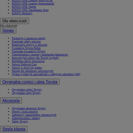
KINTO ONE Leasing niższych rat
KINTO ONE Leasing konsumencki
KINTO ONE Najem
KINTO ONE Zarządzanie flotą
KINTO Mobility
Dla właścicieli
Dla właścicieli
Serwis
Promocje i sezonowe usługi
Pozostałe oferty serwisu
Rezerwacja wizyty w serwisie
Gwarancja Toyota Relax
Pozostałe Gwarancje Toyoty
Ubezpieczenia i naprawy blacharsko-lakiernicze
Innowacyjne usługi dla Twojej wygody
Bezpłatne Akcje Serwisowe
Serwis Dobrych Cen
Serwis w ASO się opłaca
Dostęp do informacji serwisowych
Wykaz wydanych zaświadczeń o odbytym szkoleniu (pdf)
Oryginalne części i oleje Toyota
Oryginalne części Toyoty
Oryginalne oleje Toyoty
Akcesoria
Oryginalne akcesoria Toyoty
Opony i koła zimowe
Zabudowy samochodów dostawczych
Zabezpieczenia i alarmy
Sklep Toyoty
Strefa klienta