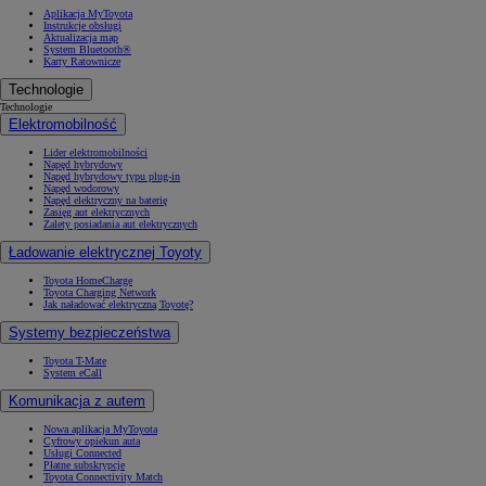
Aplikacja MyToyota
Instrukcje obsługi
Aktualizacja map
System Bluetooth®
Karty Ratownicze
Technologie
Technologie
Elektromobilność
Lider elektromobilności
Napęd hybrydowy
Napęd hybrydowy typu plug-in
Napęd wodorowy
Napęd elektryczny na baterię
Zasięg aut elektrycznych
Zalety posiadania aut elektrycznych
Ładowanie elektrycznej Toyoty
Toyota HomeCharge
Toyota Charging Network
Jak naładować elektryczną Toyotę?
Systemy bezpieczeństwa
Toyota T-Mate
System eCall
Komunikacja z autem
Nowa aplikacja MyToyota
Cyfrowy opiekun auta
Usługi Connected
Płatne subskrypcje
Toyota Connectivity Match