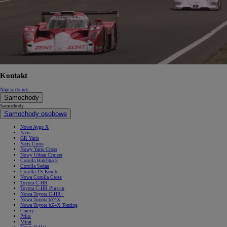
Kontakt
Napisz do nas
Samochody
Samochody
Samochody osobowe
Nowe Aygo X
Yaris
GR Yaris
Yaris Cross
Nowy Yaris Cross
Nowy Urban Cruiser
Corolla Hatchback
Corolla Sedan
Corolla TS Kombi
Nowa Corolla Cross
Toyota C-HR
Toyota C-HR Plug-in
Nowa Toyota C-HR+
Nowa Toyota bZ4X
Nowa Toyota bZ4X Touring
Camry
Prius
Mirai