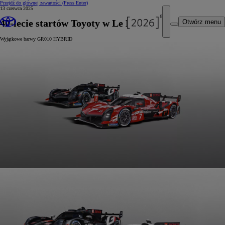
Przejdź do głównej zawartości
(Press Enter)
13 czerwca 2025
40-lecie startów Toyoty w Le Mans 24h
Otwórz menu
Wyjątkowe barwy GR010 HYBRID