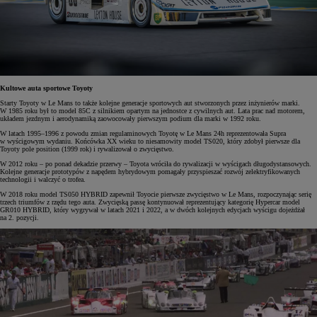
Kultowe auta sportowe Toyoty
Starty Toyoty w Le Mans to także kolejne generacje sportowych aut stworzonych przez inżynierów marki.
W 1985 roku był to model 85C z silnikiem opartym na jednostce z cywilnych aut. Lata prac nad motorem,
układem jezdnym i aerodynamiką zaowocowały pierwszym podium dla marki w 1992 roku.
W latach 1995–1996 z powodu zmian regulaminowych Toyotę w Le Mans 24h reprezentowała Supra
w wyścigowym wydaniu. Końcówka XX wieku to niesamowity model TS020, który zdobył pierwsze dla
Toyoty pole position (1999 rok) i rywalizował o zwycięstwo.
W 2012 roku – po ponad dekadzie przerwy – Toyota wróciła do rywalizacji w wyścigach długodystansowych.
Kolejne generacje prototypów z napędem hybrydowym pomagały przyspieszać rozwój zelektryfikowanych
technologii i walczyć o trofea.
W 2018 roku model TS050 HYBRID zapewnił Toyocie pierwsze zwycięstwo w Le Mans, rozpoczynając serię
trzech triumfów z rzędu tego auta. Zwycięską passę kontynuował reprezentujący kategorię Hypercar model
GR010 HYBRID, który wygrywał w latach 2021 i 2022, a w dwóch kolejnych edycjach wyścigu dojeżdżał
na 2. pozycji.