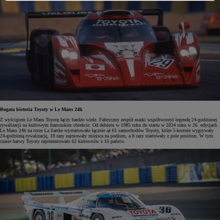
Bogata historia Toyoty w Le Mans 24h
Z wyścigiem Le Mans Toyotę łączy bardzo wiele. Fabryczny zespół marki współtworzył legendę 24-godzinnej
rywalizacji na kultowym francuskim obiekcie. Od debiutu w 1985 roku do startu w 2024 roku w 26. edycjach
Le Mans 24h na torze La Sarthe wystartowało łącznie aż 61 samochodów Toyoty, które 5-krotnie wygrywały
24-godzinną rywalizację, 18 razy zajmowały miejsca na podium, a 8 razy startowały z pole position. W tym
czasie barwy Toyoty reprezentowało 62 kierowców z 16 państw.