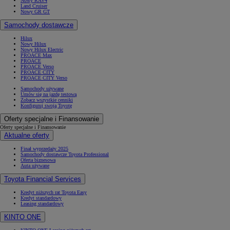
Nowy RAV4
Land Cruiser
Nowy GR GT
Samochody dostawcze
Hilux
Nowy Hilux
Nowy Hilux Electric
PROACE Max
PROACE
PROACE Verso
PROACE CITY
PROACE CITY Verso
Samochody używane
Umów się na jazdę testową
Zobacz wszystkie cenniki
Konfiguruj swoją Toyotę
Oferty specjalne i Finansowanie
Oferty specjalne i Finansowanie
Aktualne oferty
Finał wyprzedaży 2025
Samochody dostawcze Toyota Professional
Oferta biznesowa
Auta używane
Toyota Financial Services
Kredyt niższych rat Toyota Easy
Kredyt standardowy
Leasing standardowy
KINTO ONE