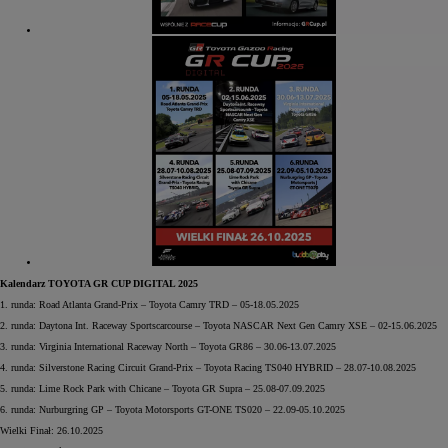
Kalendarz TOYOTA GR CUP DIGITAL 2025
1. runda: Road Atlanta Grand-Prix – Toyota Camry TRD – 05-18.05.2025
2. runda: Daytona Int. Raceway Sportscarcourse – Toyota NASCAR Next Gen Camry XSE – 02-15.06.2025
3. runda: Virginia International Raceway North – Toyota GR86 – 30.06-13.07.2025
4. runda: Silverstone Racing Circuit Grand-Prix – Toyota Racing TS040 HYBRID – 28.07-10.08.2025
5. runda: Lime Rock Park with Chicane – Toyota GR Supra – 25.08-07.09.2025
6. runda: Nurburgring GP – Toyota Motorsports GT-ONE TS020 – 22.09-05.10.2025
Wielki Finał: 26.10.2025