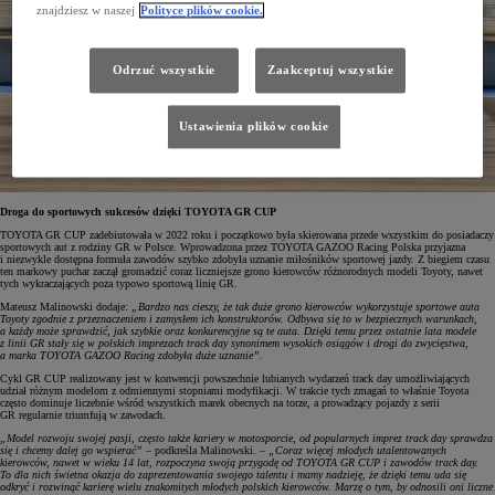
znajdziesz w naszej
Polityce plików cookie.
Odrzuć wszystkie
Zaakceptuj wszystkie
Ustawienia plików cookie
Droga do sportowych sukcesów dzięki TOYOTA GR CUP
TOYOTA GR CUP zadebiutowała w 2022 roku i początkowo była skierowana przede wszystkim do posiadaczy
sportowych aut z rodziny GR w Polsce. Wprowadzona przez TOYOTA GAZOO Racing Polska przyjazna
i niezwykle dostępna formuła zawodów szybko zdobyła uznanie miłośników sportowej jazdy. Z biegiem czasu
ten markowy puchar zaczął gromadzić coraz liczniejsze grono kierowców różnorodnych modeli Toyoty, nawet
tych wykraczających poza typowo sportową linię GR.
Mateusz Malinowski dodaje:
„Bardzo nas cieszy, że tak duże grono kierowców wykorzystuje sportowe auta
Toyoty zgodnie z przeznaczeniem i zamysłem ich konstruktorów. Odbywa się to w bezpiecznych warunkach,
a każdy może sprawdzić, jak szybkie oraz konkurencyjne są te auta. Dzięki temu przez ostatnie lata modele
z linii GR stały się w polskich imprezach track day synonimem wysokich osiągów i drogi do zwycięstwa,
a marka TOYOTA GAZOO Racing zdobyła duże uznanie”.
Cykl GR CUP realizowany jest w konwencji powszechnie lubianych wydarzeń track day umożliwiających
udział różnym modelom z odmiennymi stopniami modyfikacji. W trakcie tych zmagań to właśnie Toyota
często dominuje liczebnie wśród wszystkich marek obecnych na torze, a prowadzący pojazdy z serii
GR regularnie triumfują w zawodach.
„Model rozwoju swojej pasji, często także kariery w motosporcie, od popularnych imprez track day sprawdza
się i chcemy dalej go wspierać”
– podkreśla Malinowski. –
„Coraz więcej młodych utalentowanych
kierowców, nawet w wieku 14 lat, rozpoczyna swoją przygodę od TOYOTA GR CUP i zawodów track day.
To dla nich świetna okazja do zaprezentowania swojego talentu i mamy nadzieję, że dzięki temu uda się
odkryć i rozwinąć karierę wielu znakomitych młodych polskich kierowców. Marzę o tym, by odnosili oni liczne