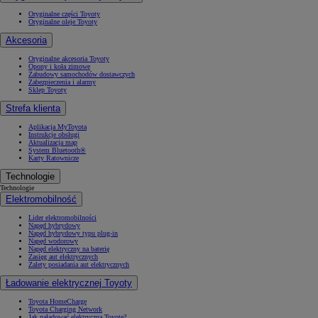
Oryginalne części Toyoty
Oryginalne oleje Toyoty
Akcesoria
Oryginalne akcesoria Toyoty
Opony i koła zimowe
Zabudowy samochodów dostawczych
Zabezpieczenia i alarmy
Sklep Toyoty
Strefa klienta
Aplikacja MyToyota
Instrukcje obsługi
Aktualizacja map
System Bluetooth®
Karty Ratownicze
Technologie
Technologie
Elektromobilność
Lider elektromobilności
Napęd hybrydowy
Napęd hybrydowy typu plug-in
Napęd wodorowy
Napęd elektryczny na baterię
Zasięg aut elektrycznych
Zalety posiadania aut elektrycznych
Ładowanie elektrycznej Toyoty
Toyota HomeCharge
Toyota Charging Network
Jak naładować elektryczną Toyotę?