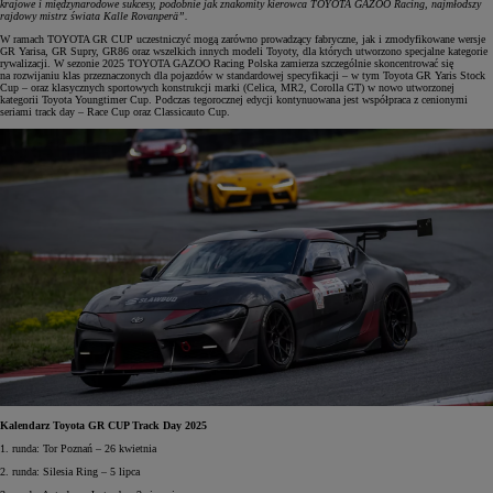
krajowe i międzynarodowe sukcesy, podobnie jak znakomity kierowca TOYOTA GAZOO Racing, najmłodszy
rajdowy mistrz świata Kalle Rovanperä”.
W ramach TOYOTA GR CUP uczestniczyć mogą zarówno prowadzący fabryczne, jak i zmodyfikowane wersje
GR Yarisa, GR Supry, GR86 oraz wszelkich innych modeli Toyoty, dla których utworzono specjalne kategorie
rywalizacji. W sezonie 2025 TOYOTA GAZOO Racing Polska zamierza szczególnie skoncentrować się
na rozwijaniu klas przeznaczonych dla pojazdów w standardowej specyfikacji – w tym Toyota GR Yaris Stock
Cup – oraz klasycznych sportowych konstrukcji marki (Celica, MR2, Corolla GT) w nowo utworzonej
kategorii Toyota Youngtimer Cup. Podczas tegorocznej edycji kontynuowana jest współpraca z cenionymi
seriami track day – Race Cup oraz Classicauto Cup.
Kalendarz Toyota GR CUP Track Day 2025
1. runda: Tor Poznań – 26 kwietnia
2. runda: Silesia Ring – 5 lipca