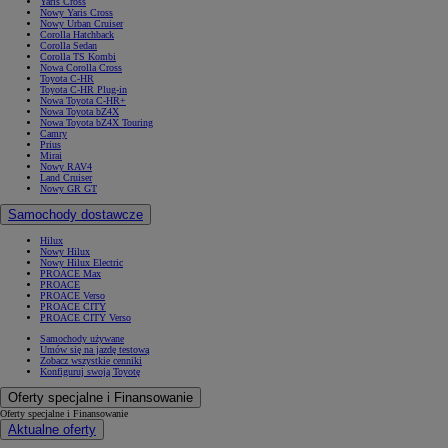
Yaris Cross
Nowy Yaris Cross
Nowy Urban Cruiser
Corolla Hatchback
Corolla Sedan
Corolla TS Kombi
Nowa Corolla Cross
Toyota C-HR
Toyota C-HR Plug-in
Nowa Toyota C-HR+
Nowa Toyota bZ4X
Nowa Toyota bZ4X Touring
Camry
Prius
Mirai
Nowy RAV4
Land Cruiser
Nowy GR GT
Samochody dostawcze
Hilux
Nowy Hilux
Nowy Hilux Electric
PROACE Max
PROACE
PROACE Verso
PROACE CITY
PROACE CITY Verso
Samochody używane
Umów się na jazdę testową
Zobacz wszystkie cenniki
Konfiguruj swoją Toyotę
Oferty specjalne i Finansowanie
Oferty specjalne i Finansowanie
Aktualne oferty