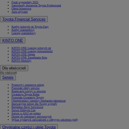
Finał wyprzedaży 2025
Samochody dostawcze Toyota Professional
Oferta biznesowa
Auta używane
Toyota Financial Services
Kredyt niższych rat Toyota Easy
Kredyt standardowy
Leasing standardowy
KINTO ONE
KINTO ONE Leasing niższych rat
KINTO ONE Leasing konsumencki
KINTO ONE Najem
KINTO ONE Zarządzanie flotą
KINTO Mobility
Dla właścicieli
Dla właścicieli
Serwis
Promocje i sezonowe usługi
Pozostałe oferty serwisu
Rezerwacja wizyty w serwisie
Gwarancja Toyota Relax
Pozostałe Gwarancje Toyoty
Ubezpieczenia i naprawy blacharsko-lakiernicze
Innowacyjne usługi dla Twojej wygody
Bezpłatne Akcje Serwisowe
Serwis Dobrych Cen
Serwis w ASO się opłaca
Dostęp do informacji serwisowych
Wykaz wydanych zaświadczeń o odbytym szkoleniu (pdf)
Oryginalne części i oleje Toyota