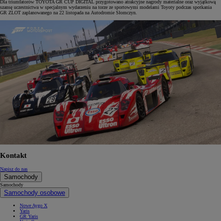
Dla triumfatorów TOYOTA GR CUP DIGITAL przygotowano atrakcyjne nagrody materialne oraz wyjątkową
szansę uczestnictwa w specjalnym wydarzeniu na torze ze sportowymi modelami Toyoty podczas spotkania
GR ZLOT zaplanowanego na 22 listopada na Autodromie Słomczyn.
Kontakt
Napisz do nas
Samochody
Samochody
Samochody osobowe
Nowe Aygo X
Yaris
GR Yaris