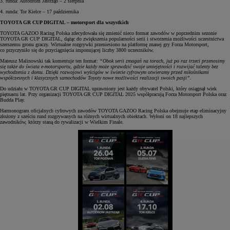
3. runda: Autodrom Jastrząb – 2 sierpnia
4. runda: Tor Kielce – 17 października
TOYOTA GR CUP DIGITAL – motorsport dla wszystkich
TOYOTA GAZOO Racing Polska zdecydowała się zmienić nieco format zawodów w poprzednim sezonie
TOYOTA GR CUP DIGITAL, dążąc do zwiększenia popularności serii i stworzenia możliwości uczestnictwa
szerszemu gronu graczy. Wirtualne rozgrywki przeniesiono na platformę znanej gry Forza Motorsport,
co przyczyniło się do przyciągnięcia imponującej liczby 3800 uczestników.
Mateusz Malinowski tak komentuje ten format:
“Obok serii zmagań na torach, już po raz trzeci przenosimy
się także do świata e-motorsportu, gdzie każdy może sprawdzić swoje umiejętności i rozwijać talenty bez
wychodzenia z domu. Dzięki rozwojowi wyścigów w świecie cyfrowym otwieramy przed miłośnikami
współczesnych i klasycznych samochodów Toyoty nowe możliwości realizacji swoich pasji”.
Do udziału w TOYOTA GR CUP DIGITAL uprawniony jest każdy obywatel Polski, który osiągnął wiek
piętnastu lat. Przy organizacji TOYOTA GR CUP DIGITAL 2025 współpracują Forza Motorsport Polska oraz
Budda Play.
Harmonogram oficjalnych cyfrowych zawodów TOYOTA GAZOO Racing Polska obejmuje etap eliminacyjny
złożony z sześciu rund rozgrywanych na różnych wirtualnych obiektach. Wyłoni on 18 najlepszych
zawodników, którzy staną do rywalizacji w Wielkim Finale.