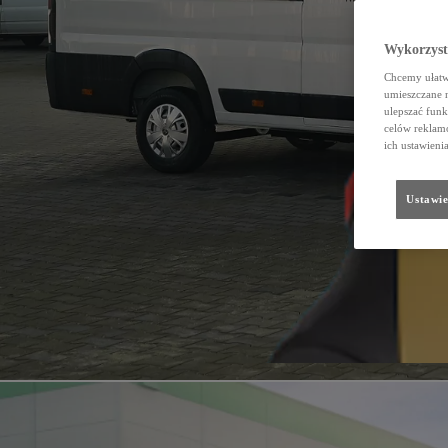
Wykorzystu
Chcemy ułatwi
umieszczane 
ulepszać funk
celów reklamo
ich ustawieni
Ustawie