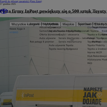
Przejdź do głównej zawartości
(Press Enter)
17 grudnia 2025
Flota firmy InPost powiększy się o 500 sztuk Toy
Nowe samochody
Oferty specjalne
Toyota Walder Bydgoszcz
Świat Toyoty
Finansowani
Sprawdź aktualne oferty
Kontakt
Świat Toyoty
Oferta dla f
Wszystkie kategorie
Hybrydowe
Miejskie
Sportowe
Elektryc
Aktualne promocje
O nas
Dlaczego Toyota
Toyota Finan
Nowe Aygo X
Samochody dostawcze Toyota Professional
Serwis Toyota w Bydgoszczy
O Toyocie
Kred
HYBRID
Oferta biznesowa
Części i akcesoria
Toyota w Europie
Kred
Auta używane
Serwis blacharsko – lakierniczy
Fabryki Toyoty
Leas
Rok potęgi 8 premier
Serwis mechaniczny
Toyota Way
Płatności el
Auta używane Toyota
Toyota Mobility
Toyota leasing Bydgoszcz
Toyota a środowi
Norma WLTP
Klub Rekordowyc
Historyczne Mod
FAQ