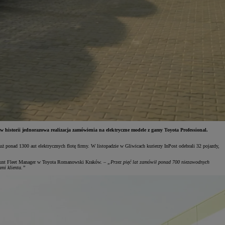
 historii jednorazowa realizacja zamówienia na elektryczne modele z gamy Toyota Professional.
ponad 1300 aut elektrycznych flotę firmy. W listopadzie w Gliwicach kurierzy InPost odebrali 32 pojazdy,
ount Fleet Manager w Toyota Romanowski Kraków. –
„Przez pięć lat zamówił ponad 700 niezawodnych
mi klienta.”