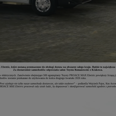
tric, które zostaną przeznaczone do obsługi dostaw na obszarze całego kraju. Będzie to największa w
Za dostarczenie samochodów odpowiada salon Toyota Romanowski z Krakowa.
zdów elektrycznych. Zamówienie obejmujące 500 egzemplarzy Toyoty PROACE MAX Electric powiększy liczącą już 
ochodów zostanie przekazane do użytkowania do końca drugiego kwartału 2026 roku.
Post użytkuje nie tylko nasze samochody dostawcze, ale także osobowe”
– podkreśla Wojciech Pajor, Key Acc
PROACE MAX Electric pracował cały sztab ludzi, by dopasować i skonfigurować samochód zgodnie z potrzeba