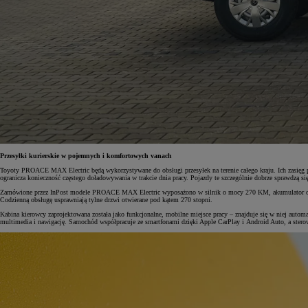
Przesyłki kurierskie w pojemnych i komfortowych vanach
Toyoty PROACE MAX Electric będą wykorzystywane do obsługi przesyłek na terenie całego kraju. Ich zasięg po
ogranicza konieczność częstego doładowywania w trakcie dnia pracy. Pojazdy te szczególnie dobrze sprawdzą się
Zamówione przez InPost modele PROACE MAX Electric wyposażono w silnik o mocy 270 KM, akumulator o poj
Codzienną obsługę usprawniają tylne drzwi otwierane pod kątem 270 stopni.
Kabina kierowcy zaprojektowana została jako funkcjonalne, mobilne miejsce pracy – znajduje się w niej auto
multimedia i nawigację. Samochód współpracuje ze smartfonami dzięki Apple CarPlay i Android Auto, a ster