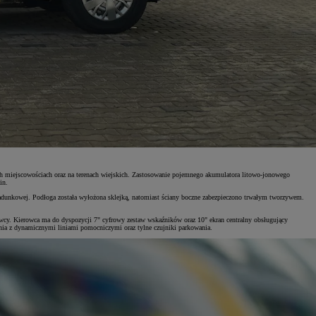
ych miejscowościach oraz na terenach wiejskich. Zastosowanie pojemnego akumulatora litowo-jonowego
in.
nkowej. Podłoga została wyłożona sklejką, natomiast ściany boczne zabezpieczono trwałym tworzywem.
rowcy. Kierowca ma do dyspozycji 7" cyfrowy zestaw wskaźników oraz 10" ekran centralny obsługujący
nia z dynamicznymi liniami pomocniczymi oraz tylne czujniki parkowania.