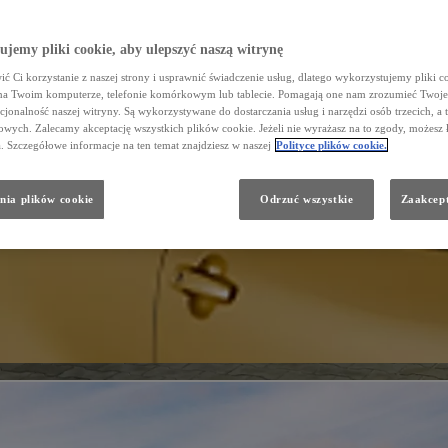
jemy pliki cookie, aby ulepszyć naszą witrynę
ć Ci korzystanie z naszej strony i usprawnić świadczenie usług, dlatego wykorzystujemy pliki co
na Twoim komputerze, telefonie komórkowym lub tablecie. Pomagają one nam zrozumieć Twoje 
cjonalność naszej witryny. Są wykorzystywane do dostarczania usług i narzędzi osób trzecich, a 
wych. Zalecamy akceptację wszystkich plików cookie. Jeżeli nie wyrażasz na to zgody, możesz 
a. Szczegółowe informacje na ten temat znajdziesz w naszej
Polityce plików cookie.
nia plików cookie
Odrzuć wszystkie
Zaakcept