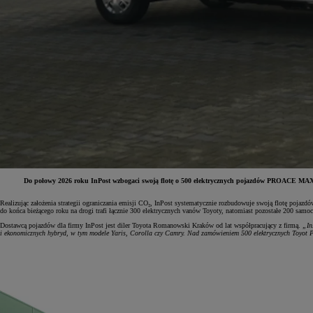
Do połowy 2026 roku InPost wzbogaci swoją flotę o 500 elektrycznych pojazdów PROACE MAX Elec
Realizując założenia strategii ograniczania emisji CO₂, InPost systematycznie rozbudowuje swoją flotę poja
do końca bieżącego roku na drogi trafi łącznie 300 elektrycznych vanów Toyoty, natomiast pozostałe 200 sam
Od
81 900 zł
Dostawcą pojazdów dla firmy InPost jest diler Toyota Romanowski Kraków od lat współpracujący z firmą.
„In
i ekonomicznych hybryd, w tym modele Yaris, Corolla czy Camry. Nad zamówieniem 500 elektrycznych Toyot 
Yaris Cross
HYBRID