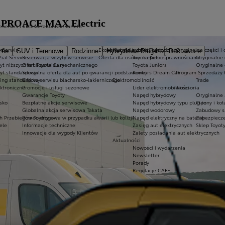
oty PROACE MAX Electric
e
Serwis i akcesoria
Kontakt
Kariera
irm
Serwis
Ekobonus dla hybryd Toyoty
Kluby dla dzieci i młodzieży
Oryginalne części i 
zne
SUV i Terenowe
Rodzinne
Hybrydowe Plug-in
Dostawcze
?
cial Services
Rezerwacja wizyty w serwisie
Oferta dla osób z niepełnosprawnościami
Toyota Kids
Oryginalne 
yt niższych rat Toyota Easy
Oferta serwisu mechanicznego
Toyota Juniors
Oryginalne 
yt standardowy
Specjalna oferta dla aut po gwarancji podstawowej
Konkurs Dream Car
Program Sprzedaży 
ing standardowy
Oferta serwisu blacharsko-lakierniczego
Elektromobilność
Trade
ektroniczne
Promocje i usługi sezonowe
Lider elektromobilności
Akcesoria
Gwarancje Toyoty
Napęd hybrydowy
Oryginalne 
sko
Bezpłatne akcje serwisowe
Napęd hybrydowy typu plug-in
Opony i ko
Globalna akcja serwisowa Takata
Napęd wodorowy
Zabudowy s
h Przebiegów Toyoty
Pomoc drogowa w przypadku awarii lub kolizji
Napęd elektryczny na baterię
Zabezpiecze
ele
Informacje techniczne
Zasięg aut elektrycznych
Sklep Toyot
Innowacje dla wygody Klientów
Zalety posiadania aut elektrycznych
Aktualności
Nowości i wydarzenia
Newsletter
Porady
Regulacje CAFE