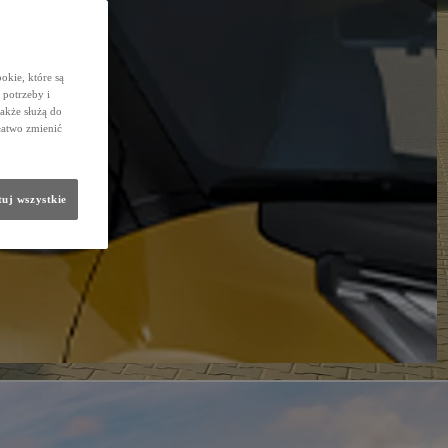
okie, które są
potrzeby i
także służą do
łatwo zmienić
uj wszystkie