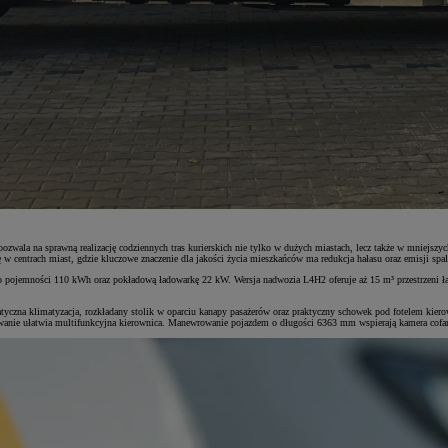
zwala na sprawną realizację codziennych tras kurierskich nie tylko w dużych miastach, lecz także w mniejsz
 w centrach miast, gdzie kluczowe znaczenie dla jakości życia mieszkańców ma redukcja hałasu oraz emisji spal
emności 110 kWh oraz pokładową ładowarkę 22 kW. Wersja nadwozia L4H2 oferuje aż 15 m³ przestrzeni ładu
matyczna klimatyzacja, rozkładany stolik w oparciu kanapy pasażerów oraz praktyczny schowek pod fotelem kie
owanie ułatwia multifunkcyjna kierownica. Manewrowanie pojazdem o długości 6363 mm wspierają kamera cofa