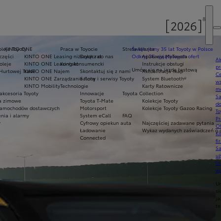
oleje Toyoty
KINTO ONE
Praca w Toyocie
Strefa klienta
Świętujemy 35 lat Toyoty w Polsce
części
KINTO ONE Leasing niższych rat
Dołącz do nas
Odkryj 35 wyjątkowych ofert
Aplikacja MyToyota
Ak
oleje
KINTO ONE Leasing konsumencki
Kontakt
Instrukcje obsługi
pr
Umów się na jazdę testową
Hurtowej Trade
KINTO ONE Najem
Skontaktuj się z nami
Aktualizacja map
Ce
KINTO ONE Zarządzanie flotą
Salony i serwisy Toyoty
System Bluetooth®
ws
KINTO Mobility
Technologie
Karty Ratownicze
mo
akcesoria Toyoty
Innowacje
Toyota Collection
S
ła zimowe
Toyota T-Mate
Kolekcje Toyoty
do
amochodów dostawczych
Motorsport
Kolekcje Toyoty Gazoo Racing
To
nia i alarmy
System eCall
FAQ
Pr
y
Cyfrowy opiekun auta
Najczęściej zadawane pytania
Of
Ładowanie
Wykaz wydanych zaświadczeń o o
KI
Connected
fi
S
u
in
w
U
si
ja
te