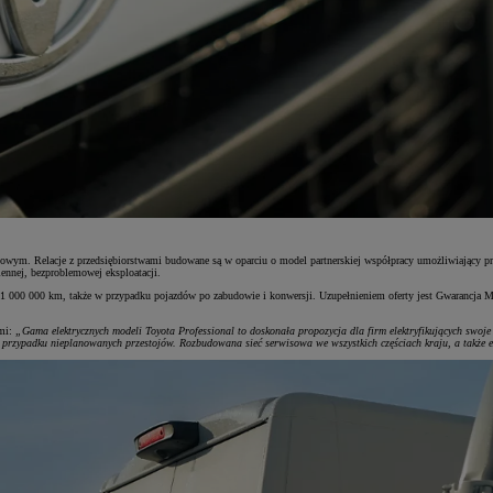
otowym. Relacje z przedsiębiorstwami budowane są w oparciu o model partnerskiej współpracy umożliwiający pr
ennej, bezproblemowej eksploatacji.
1 000 000 km, także w przypadku pojazdów po zabudowie i konwersji. Uzupełnieniem oferty jest Gwarancja M
ymi:
„Gama elektrycznych modeli Toyota Professional to doskonała propozycja dla firm elektryfikujących sw
przypadku nieplanowanych przestojów. Rozbudowana sieć serwisowa we wszystkich częściach kraju, a także e