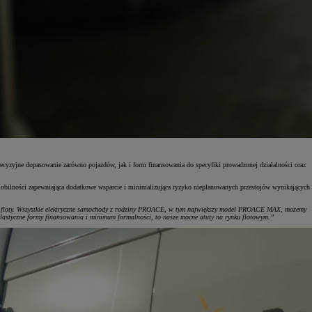
ecyzyjne dopasowanie zarówno pojazdów, jak i form finansowania do specyfiki prowadzonej działalności oraz
obilności zapewniająca dodatkowe wsparcie i minimalizująca ryzyko nieplanowanych przestojów wynikających
oje floty. Wszystkie elektryczne samochody z rodziny PROACE, w tym największy model PROACE MAX, możemy
lastyczne formy finansowania i minimum formalności, to nasze mocne atuty na rynku flotowym.”