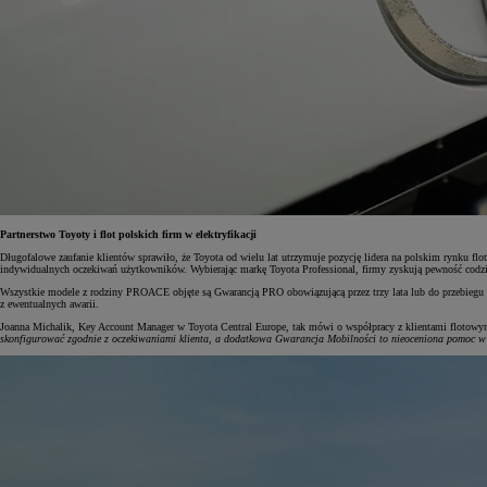
Od
105 300 zł
Corolla Hatchback
HYBRID
Partnerstwo Toyoty i flot polskich firm w elektryfikacji
Długofalowe zaufanie klientów sprawiło, że Toyota od wielu lat utrzymuje pozycję lidera na polskim rynku fl
indywidualnych oczekiwań użytkowników. Wybierając markę Toyota Professional, firmy zyskują pewność codzi
Wszystkie modele z rodziny PROACE objęte są Gwarancją PRO obowiązującą przez trzy lata lub do przebiegu 
z ewentualnych awarii.
Joanna Michalik, Key Account Manager w Toyota Central Europe, tak mówi o współpracy z klientami flotow
skonfigurować zgodnie z oczekiwaniami klienta, a dodatkowa Gwarancja Mobilności to nieoceniona pomoc w 