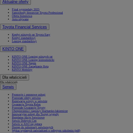
Aktualne oferty
Finał wyprzedaży 2025
Samochody dostawcze Toyota Professional
Oferta biznesowa
Auta używane
Toyota Financial Services
Kredyt niższych rat Toyota Easy
Kredyt standardowy
Leasing standardowy
KINTO ONE
KINTO ONE Leasing niższych rat
KINTO ONE Leasing konsumencki
KINTO ONE Najem
KINTO ONE Zarządzanie flotą
KINTO Mobility
Dla właścicieli
Dla właścicieli
Serwis
Promocje i sezonowe usługi
Pozostałe oferty serwisu
Rezerwacja wizyty w serwisie
Gwarancja Toyota Relax
Pozostałe Gwarancje Toyoty
Ubezpieczenia i naprawy blacharsko-lakiernicze
Innowacyjne usługi dla Twojej wygody
Bezpłatne Akcje Serwisowe
Serwis Dobrych Cen
Serwis w ASO się opłaca
Dostęp do informacji serwisowych
Wykaz wydanych zaświadczeń o odbytym szkoleniu (pdf)