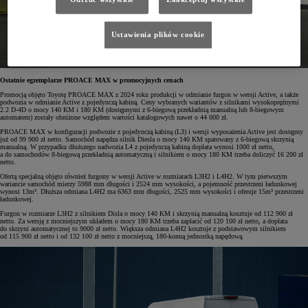
Ustawienia plików cookie
Ostatnie egzemplarze PROACE MAX w promocyjnych cenach
Promocją objęto Toyotę PROACE MAX z 2024 roku produkcji
w odmianie furgon w wersji Active, a także
podwozia w odmianie Active z pojedynczą kabiną. Ceny wybranych wariantów z silnikami wysokoprężnymi
2.2 D-4D o mocy 140 KM i 180 KM (dostępnymi z 6-biegową przekładnią manualną lub 8-biegowym
automatem) zostały obniżone względem wartości katalogowych nawet o 44 000 zł.
PROACE MAX w konfiguracji podwozie z pojedynczą kabiną (L3) i wersji wyposażenia Active jest dostępny
już od 99 900 zł netto. Samochód napędza silnik Diesla o mocy 140 KM sparowany z 6-biegową skrzynią
manualną. W przypadku dłuższego nadwozia L4 z pojedynczą kabiną dopłata wynosi 1000 zł netto,
a do samochodów 8-biegową przekładnią automatyczną i silnikiem o mocy 180 KM trzeba doliczyć 16 200 zł
netto.
Ofertą specjalną objęto również furgony w wersji Active w rozmiarach L3H2 i L4H2. W tym pierwszym
wariancie samochód mierzy 5988 mm długości i 2524 mm wysokości, a pojemność przestrzeni ładunkowej
wynosi 13m³. Dłuższa odmiana L4H2 ma 6363 mm długości, 2525 mm wysokości i oferuje 15m³ przestrzeni
ładunkowej.
Furgon w rozmiarze L3H2 z silnikiem Disla o mocy 140 KM i skrzynią manualną kosztuje od 112 900 zł
netto. Za wersję z mocniejszym układem o mocy 180 KM trzeba zapłacić od 120 100 zł netto, a dopłata
do skrzyni automatycznej to 9000 zł netto. Większa odmiana L4H2 kosztuje z podstawowym silnikiem
od 115 900 zł netto i od 132 100 zł netto z mocniejszą, 180-konną jednostką napędową.