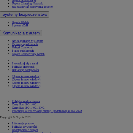
Toyota HomeCharge
Toyota Charging Network
Jak naładować elektryczną Toyotę?
Systemy bezpieczeństwa
Toyota T-Mate
System eCall
Komunikacja z autem
Nowa aplikacja MyToyota
Cyfrowy opiekun auta
Usługi Connected
Płatne subskrypcje
Toyota Connectivity Match
Skontaktuj się z nami
Polityka ciasteczek
Deklaracja dostępności
(Opens in new window)
(Opens in new window)
(Opens in new window)
(Opens in new window)
Polityka środowiskowa
Certyfikat ISO 14001
Certyfikat ISO 14001 ENG
Informacja o realizowanej strategii podatkowej za rok 2023
Copyright © Toyota 2026
Informacje prawne
Polityka prywatności
Udostępnianie danych