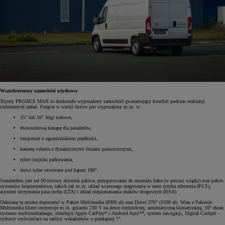
Wszechstronny samochód użytkowy
Toyoty PROACE MAX to doskonale wyposażony samochód gwarantujący komfort podczas realizacji
codziennych zadań. Furgon w wersji Active jest wyposażony m.in. w:
15" lub 16" felgi stalowe,
dwuosobową kanapę dla pasażerów,
tempomat z ogranicznikiem prędkości,
kamerę cofania z dynamicznymi liniami pomocniczymi,
tylne czujniki parkowania,
drzwi tylne otwierane pod kątem 180°.
Standardem jest też 90-litrowy zbiornik paliwa, przygotowanie do montażu haka (w postaci wiązki) oraz pakiet
systemów bezpieczeństwa, takich jak m.in. układ wczesnego reagowania w razie ryzyka zderzenia (PCS),
asystent utrzymania pasa ruchu (LTA) i układ rozpoznawania znaków drogowych (RSA)
Odmianę tę można doposażyć w Pakiet Multimedia (8900 zł) oraz Drzwi 270° (1500 zł). Wraz z Pakiecie
Multimedia klient otrzymuje m.in. gniazdo 230 V na desce rozdzielczej, automatyczną klimatyzację, 10" ekran
systemu multimedialnego, interfejsy Apple CarPlay* i Android Auto™, system nawigacji, Digital Cockpit –
cyfrowy wyświetlacz na tablicy wskaźników o przekątnej 7".