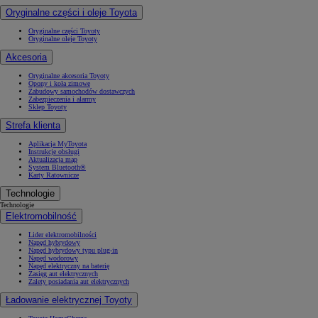
Oryginalne części i oleje Toyota
Oryginalne części Toyoty
Oryginalne oleje Toyoty
Akcesoria
Oryginalne akcesoria Toyoty
Opony i koła zimowe
Zabudowy samochodów dostawczych
Zabezpieczenia i alarmy
Sklep Toyoty
Strefa klienta
Aplikacja MyToyota
Instrukcje obsługi
Aktualizacja map
System Bluetooth®
Karty Ratownicze
Technologie
Technologie
Elektromobilność
Lider elektromobilności
Napęd hybrydowy
Napęd hybrydowy typu plug-in
Napęd wodorowy
Napęd elektryczny na baterię
Zasięg aut elektrycznych
Zalety posiadania aut elektrycznych
Ładowanie elektrycznej Toyoty