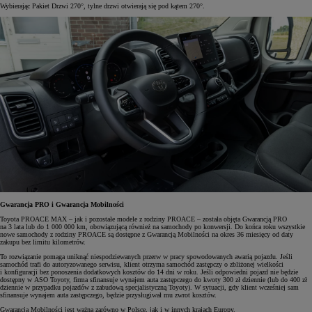
Wybierając Pakiet Drzwi 270°, tylne drzwi otwierają się pod kątem 270°.
Gwarancja PRO i Gwarancja Mobilności
Toyota PROACE MAX – jak i pozostałe modele z rodziny PROACE – została objęta Gwarancją PRO
na 3 lata lub do 1 000 000 km, obowiązującą również na samochody po konwersji. Do końca roku wszystkie
nowe samochody z rodziny PROACE są dostępne z Gwarancją Mobilności na okres 36 miesięcy od daty
zakupu bez limitu kilometrów.
To rozwiązanie pomaga uniknąć niespodziewanych przerw w pracy spowodowanych awarią pojazdu. Jeśli
samochód trafi do autoryzowanego serwisu, klient otrzyma samochód zastępczy o zbliżonej wielkości
i konfiguracji bez ponoszenia dodatkowych kosztów do 14 dni w roku. Jeśli odpowiedni pojazd nie będzie
dostępny w ASO Toyoty, firma sfinansuje wynajem auta zastępczego do kwoty 300 zł dziennie (lub do 400 zł
dziennie w przypadku pojazdów z zabudową specjalistyczną Toyoty). W sytuacji, gdy klient wcześniej sam
sfinansuje wynajem auta zastępczego, będzie przysługiwał mu zwrot kosztów.
Gwarancja Mobilności jest ważna zarówno w Polsce, jak i w innych krajach Europy.