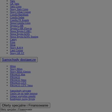
Yaris
GR Yaris
Yaris Cross
Nowy Yaris Cross
Nowy Urban Cruiser
Corolla Hatchback
Corolla Sedan
Corolla TS Kombi
Nowa Corolla Cross
Toyota C-HR
Toyota C-HR Plug-in
Nowa Toyota C-HR+
Nowa Toyota bZ4X
Nowa Toyota bZ4X Touring
Camry
Prius
Mirai
Nowy RAV4
Land Cruiser
Nowy GR GT
Samochody dostawcze
Hilux
Nowy Hilux
Nowy Hilux Electric
PROACE Max
PROACE
PROACE Verso
PROACE CITY
PROACE CITY Verso
Samochody używane
Umów się na jazdę testową
Zobacz wszystkie cenniki
Konfiguruj swoją Toyotę
Oferty specjalne i Finansowanie
Oferty specjalne i Finansowanie