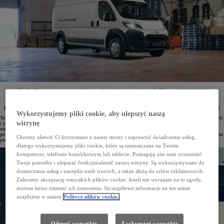
U dilerów Toyoty oraz w salonach Toyota Professional można zamówić model PROACE MAX
z 2024 roku produkcji w bardzo atrakcyjnych cenach. Ostatnie egzemplarze furgonów i podwozia
z pojedynczą kabiną zostały objęte rabatami do aż 44 000 zł. Pojazdy tes ą dostępne z 3-letnią
gwarancją (lub do 1 000 000 km). Do każdego modelu można dokupić też specjalistyczną zabudowę.
Wykorzystujemy pliki cookie, aby ulepszyć naszą
Toyota PROACE MAX – największy model marki na rynku samochodów użytkowych łączący dużą ładowność
witrynę
i przestrzeń towarową z wydajnymi napędami oraz mocnym designem – jest teraz dostępny już od 99 900 zł
netto. Szeroka gama nadwozi oraz zabudów zaprojektowanych przez autoryzowanych partnerów sprawia, że
pojazd z łatwością można dostosować do rodzaju prowadzonej działalności. Zwiększa to jego praktyczność oraz
Chcemy ułatwić Ci korzystanie z naszej strony i usprawnić świadczenie usług,
podnosi wartość rezydualną.
dlatego wykorzystujemy pliki cookie, które są umieszczane na Twoim
komputerze, telefonie komórkowym lub tablecie. Pomagają one nam zrozumieć
Twoje potrzeby i ulepszać funkcjonalność naszej witryny. Są wykorzystywane do
dostarczania usług i narzędzi osób trzecich, a także służą do celów reklamowych.
Zalecamy akceptację wszystkich plików cookie. Jeżeli nie wyrażasz na to zgody,
możesz łatwo zmienić ich ustawienia. Szczegółowe informacje na ten temat
znajdziesz w naszej
Polityce plików cookie.
Odrzuć wszystkie
Zaakceptuj wszystkie