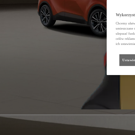
Wykorzystu
Chcemy ułatwi
umieszczane 
ulepszać funk
celów reklamo
ich ustawieni
Ustawie