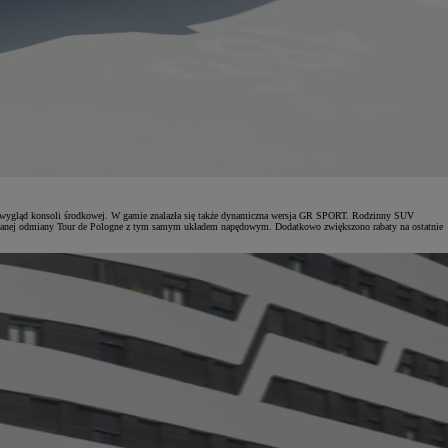
iono wygląd konsoli środkowej. W gamie znalazła się także dynamiczna wersja GR SPORT. Rodzinny SUV
itowanej odmiany Tour de Pologne z tym samym układem napędowym. Dodatkowo zwiększono rabaty na ostatnie