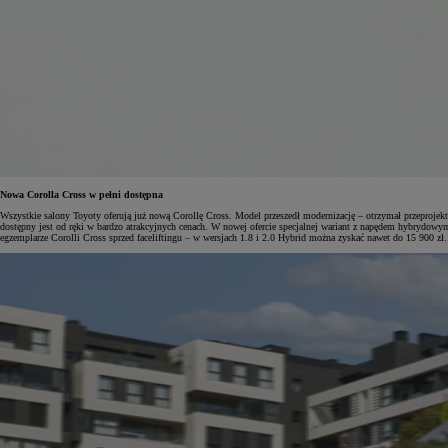
Nowa Corolla Cross w pełni dostępna
Wszystkie salony Toyoty oferują już nową Corollę Cross. Model przeszedł modernizację – otrzymał przeproje
dostępny jest od ręki w bardzo atrakcyjnych cenach. W nowej ofercie specjalnej wariant z napędem hybryd
egzemplarze Corolli Cross sprzed faceliftingu – w wersjach 1.8 i 2.0 Hybrid można zyskać nawet do 15 900 zł.