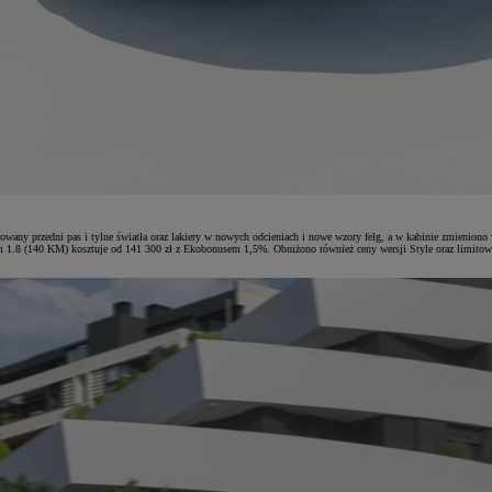
ktowany przedni pas i tylne światła oraz lakiery w nowych odcieniach i nowe wzory felg, a w kabinie zmien
owym 1.8 (140 KM) kosztuje od 141 300 zł z Ekobonusem 1,5%. Obniżono również ceny wersji Style oraz lim