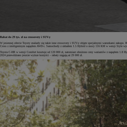
Od
105 300 zł
Corolla Hatchback
HYBRID
Rabat do 29 tys. zł na crossovery i SUV-y
W jesiennej ofercie Toyoty znalazły się także inne crossovery i SUV-y objęte specjalnymi warunkami zakupu. 
Cross z inteligentnym napędem AWD-i. Samochody z układem 1.5 Hybrid o mocy 116 KM w wersji Style wycen
Toyota C-HR w wersji Comfort kosztuje od 120 800 zł, natomiast obniżono ceny wariantów z napędem 1.8 H
2024 przewidziano jeszcze wyższe korzyści – rabaty sięgają aż 29 000 zł.