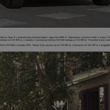
Rabat na Aygo X z automatyczną skrzynią biegów sięga teraz 8000 zł. Najmniejszy crossover marki w wersji Co
iono od 130 900 zł, a warianty z mocniejszą hybrydą 130 KM startują od 132 800 zł. Wszystkie kwoty zaw
ybrid (140 KM) z rocznika 2025. Wersja Style zaczyna się od 149 600 zł, a Executive od 160 400 zł z uwz