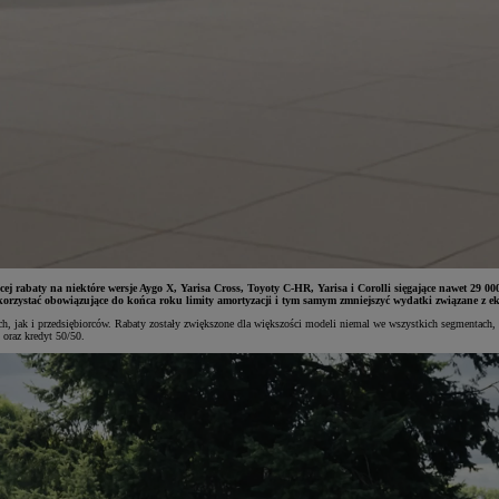
ącej rabaty na niektóre wersje Aygo X, Yarisa Cross, Toyoty C-HR, Yarisa i Corolli sięgające nawet 29
orzystać obowiązujące do końca roku limity amortyzacji i tym samym zmniejszyć wydatki związane z ek
h, jak i przedsiębiorców. Rabaty zostały zwiększone dla większości modeli niemal we wszystkich segmentach,
oraz kredyt 50/50.