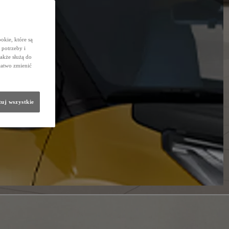
okie, które są
potrzeby i
także służą do
łatwo zmienić
uj wszystkie