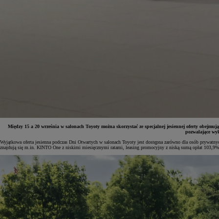
Między 15 a 20 września w salonach Toyoty można skorzystać ze specjalnej jesiennej oferty obejmuj
pozwalające wyk
Wyjątkowa oferta jesienna podczas Dni Otwartych w salonach Toyoty jest dostępna zarówno dla osób prywatnyc
znajdują się m.in. KINTO One z niskimi miesięcznymi ratami, leasing promocyjny z niską sumą opłat 103,9% 
Od
81 900 zł
Yaris Cross
HYBRID