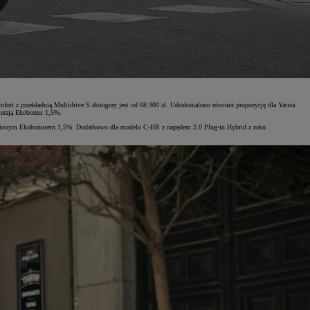
mfort z przekładnią Multidrive S dostępny jest od 68 900 zł. Udoskonalono również propozycję dla Yarisa
ierają Ekobonus 1,5%.
ględnionym Ekobonusem 1,5%. Dodatkowo dla modelu C-HR z napędem 2.0 Plug-in Hybrid z roku