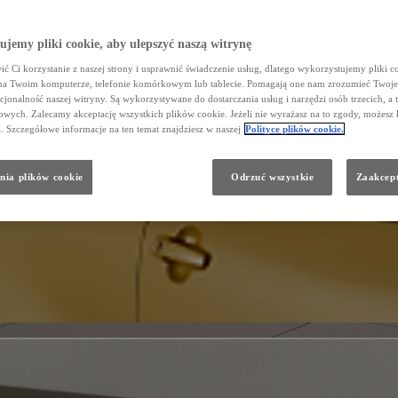
jemy pliki cookie, aby ulepszyć naszą witrynę
ć Ci korzystanie z naszej strony i usprawnić świadczenie usług, dlatego wykorzystujemy pliki co
na Twoim komputerze, telefonie komórkowym lub tablecie. Pomagają one nam zrozumieć Twoje 
cjonalność naszej witryny. Są wykorzystywane do dostarczania usług i narzędzi osób trzecich, a 
wych. Zalecamy akceptację wszystkich plików cookie. Jeżeli nie wyrażasz na to zgody, możesz 
a. Szczegółowe informacje na ten temat znajdziesz w naszej
Polityce plików cookie.
nia plików cookie
Odrzuć wszystkie
Zaakcept