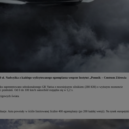
 900 zł. Nadwyżka z każdego wylicytowanego egzemplarza wesprze Instytut „Pomnik – Centrum Zdrowia
4 roku zaprezentowano udoskonalonego GR Yarisa z mocniejszym silnikiem (280 KM) o wyższym momencie
i przełożeń. Od 0 do 100 km/h samochód rozpędza się w 5,2 s.
cigowych świata.
acje. Auta powstały w ściśle limitowanej liczbie 400 egzemplarzy (po 200 każdej wersji). Na rynek europejski