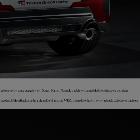
kowe tryby pracy napędu 4x4: Donut, Kalle i Normal, a także tylną przekładnię różnicową o stałym
rzednich błotnikach znajdują się naklejki mistrza WRC, a przednie drzwi i tylny zderzak ozdobiono napisem