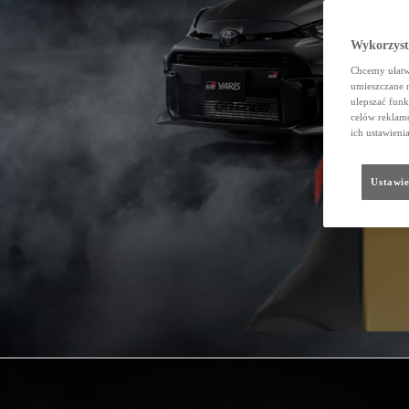
Wykorzystu
Chcemy ułatwi
umieszczane 
ulepszać funk
celów reklamo
ich ustawieni
Ustawie