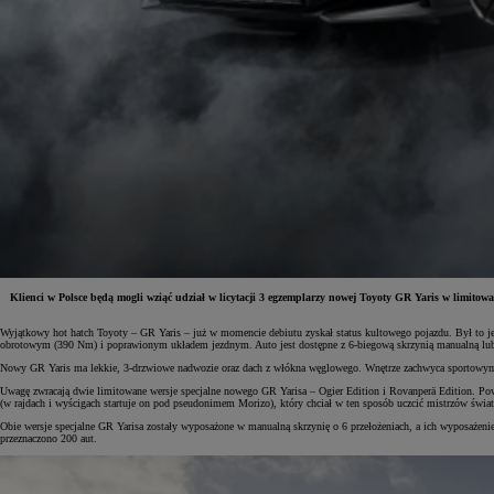
Klienci w Polsce będą mogli wziąć udział w licytacji 3 egzemplarzy nowej Toyoty GR Yaris w limit
Wyjątkowy hot hatch Toyoty – GR Yaris – już w momencie debiutu zyskał status kultowego pojazdu. Był to
Od
81 900 zł
obrotowym (390 Nm) i poprawionym układem jezdnym. Auto jest dostępne z 6-biegową skrzynią manualną lub 
Nowy GR Yaris ma lekkie, 3-drzwiowe nadwozie oraz dach z włókna węglowego. Wnętrze zachwyca sportowymi
Yaris Cross
HYBRID
Uwagę zwracają dwie limitowane wersje specjalne nowego GR Yarisa – Ogier Edition i Rovanperä Edition. Po
(w rajdach i wyścigach startuje on pod pseudonimem Morizo), który chciał w ten sposób uczcić mistrzów 
Obie wersje specjalne GR Yarisa zostały wyposażone w manualną skrzynię o 6 przełożeniach, a ich wyposażenie
przeznaczono 200 aut.