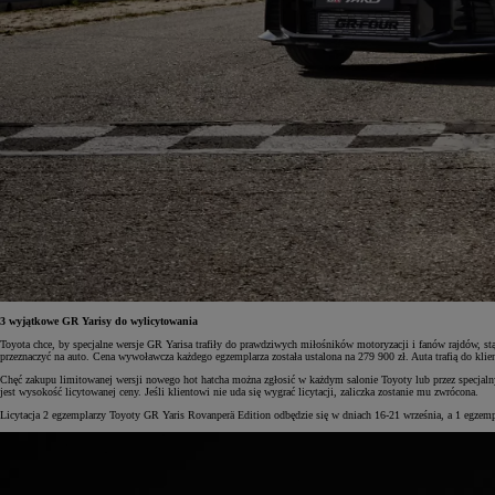
3 wyjątkowe GR Yarisy do wylicytowania
Toyota chce, by specjalne wersje GR Yarisa trafiły do prawdziwych miłośników motoryzacji i fanów rajdów, stą
przeznaczyć na auto. Cena wywoławcza każdego egzemplarza została ustalona na 279 900 zł. Auta trafią do kl
Chęć zakupu limitowanej wersji nowego hot hatcha można zgłosić w każdym salonie Toyoty lub przez specjaln
jest wysokość licytowanej ceny. Jeśli klientowi nie uda się wygrać licytacji, zaliczka zostanie mu zwrócona.
Licytacja 2 egzemplarzy Toyoty GR Yaris Rovanperä Edition odbędzie się w dniach 16-21 września, a 1 egzemp