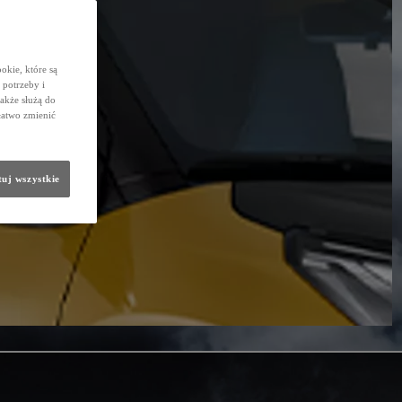
okie, które są
potrzeby i
także służą do
łatwo zmienić
uj wszystkie