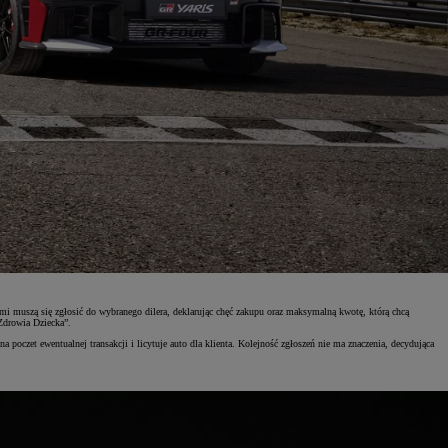
sami muszą się zgłosić do wybranego dilera, deklarując chęć zakupu oraz maksymalną kwotę, którą chcą
Zdrowia Dziecka”.
a poczet ewentualnej transakcji i licytuje auto dla klienta. Kolejność zgłoszeń nie ma znaczenia, decydująca