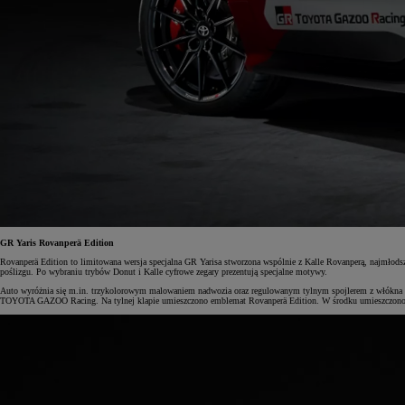
Od
105 300 zł
Corolla Hatchback
HYBRID
GR Yaris Rovanperä Edition
Rovanperä Edition to limitowana wersja specjalna GR Yarisa stworzona wspólnie z Kalle Rovanperą, najmłod
poślizgu. Po wybraniu trybów Donut i Kalle cyfrowe zegary prezentują specjalne motywy.
Auto wyróżnia się m.in. trzykolorowym malowaniem nadwozia oraz regulowanym tylnym spojlerem z włókna węgl
TOYOTA GAZOO Racing. Na tylnej klapie umieszczono emblemat Rovanperä Edition. W środku umieszczono t