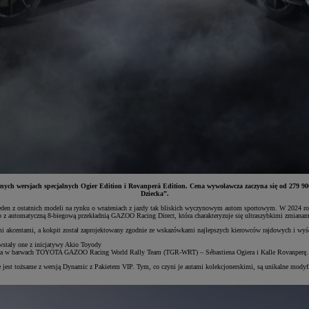
owanych wersjach specjalnych Ogier Edition i Rovanperä Edition. Cena wywoławcza zaczyna się od 279
Dziecka”.
 jeden z ostatnich modeli na rynku o wrażeniach z jazdy tak bliskich wyczynowym autom sportowym. W 202
z automatyczną 8-biegową przekładnią GAZOO Racing Direct, która charakteryzuje się ultraszybkimi zmianam
 akcentami, a kokpit został zaprojektowany zgodnie ze wskazówkami najlepszych kierowców rajdowych i wyś
wstały one z inicjatywy Akio Toyody
świata w barwach TOYOTA GAZOO Racing World Rally Team (TGR-WRT) – Sébastiena Ogiera i Kalle Rovanperę.
 jest tożsame z wersją Dynamic z Pakietem VIP. Tym, co czyni je autami kolekcjonerskimi, są unikalne modyfik