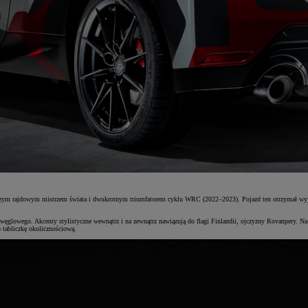
szym rajdowym mistrzem świata i dwukrotnym triumfatorem cyklu WRC (2022–2023). Pojazd ten otrzymał wyjąt
owego. Akcenty stylistyczne wewnątrz i na zewnątrz nawiązują do flagi Finlandii, ojczyzny Rovanpery. Na p
abliczkę okolicznościową.