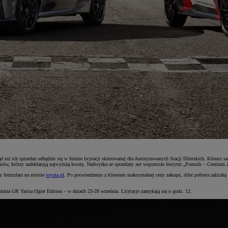
d też ich sprzedaż odbędzie się w formie licytacji skierowanej dla Autoryzowanych Stacji Dilerskich. Klienci 
ientów, którzy zadeklarują najwyższą kwotę. Nadwyżka ze sprzedaży aut wspomoże Instytut „Pomnik – Centrum 
y formularz na stronie
toyota.pl
. Po potwierdzeniu z klientem maksymalnej ceny zakupu, diler pobiera zaliczkę n
larza GR Yarisa Ogier Edition – w dniach 23-28 września. Licytacje zamykają się o godz. 12.