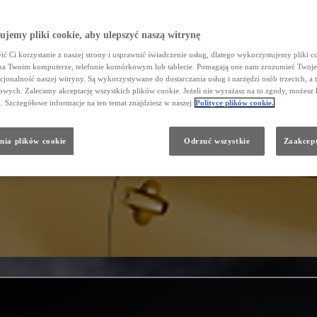
jemy pliki cookie, aby ulepszyć naszą witrynę
ć Ci korzystanie z naszej strony i usprawnić świadczenie usług, dlatego wykorzystujemy pliki co
na Twoim komputerze, telefonie komórkowym lub tablecie. Pomagają one nam zrozumieć Twoje 
cjonalność naszej witryny. Są wykorzystywane do dostarczania usług i narzędzi osób trzecich, a 
wych. Zalecamy akceptację wszystkich plików cookie. Jeżeli nie wyrażasz na to zgody, możesz 
a. Szczegółowe informacje na ten temat znajdziesz w naszej
Polityce plików cookie.
nia plików cookie
Odrzuć wszystkie
Zaakcept