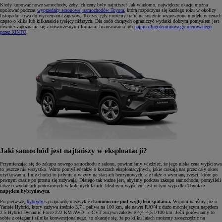
Kiedy kupować nowe samochody, żeby ich ceny były najniższe? Jak wiadomo, największe okazje można
upolować podczas
wyprzedaży sezonowej samochodów Toyota
, która rozpoczyna się każdego roku w okolicy
listopada i trwa do wyczerpania zapasów. To czas, gdy możemy trafić na świetnie wyposażone modele w cenach
często o kilka lub kilkanaście tysięcy niższych. Dla osób chcących ograniczyć wydatki dobrym pomysłem jest
również zapoznanie się z nowoczesnymi formami finansowania lub
najmu długoterminowego oferowanego
przez KINTO
.
Jaki samochód jest najtańszy w eksploatacji?
Przymierzając się do zakupu nowego samochodu z salonu, powinniśmy wiedzieć, że jego niska cena wyjściowa
to jeszcze nie wszystko. Warto pomyśleć także o kosztach eksploatacyjnych, jakie czekają nas przez cały okres
użytkowania. I nie chodzi tu jedynie o wizyty na stacjach benzynowych, ale także o wymianę części, które po
pewnym czasie po prostu się zużywają. Dlatego tak ważne jest, abyśmy podczas zakupu samochodu, pomyśleli
także o wydatkach ponoszonych w kolejnych latach. Idealnym wyjściem jest w tym wypadku
Toyota z
napędem hybrydowym.
Po pierwsze,
hybrydy
są naprawdę niezwykle
ekonomiczne pod względem spalania.
Wspominaliśmy już o
Yarisie Hybrid, który zużywa średnio 3,7 l paliwa na 100 km, ale nawet RAV4 z dużo mocniejszym napędem
2.5 Hybrid Dynamic Force 222 KM AWD-i e-CVT zużywa zaledwie 4,4–4,5 l/100 km. Jeśli porównamy to
sobie z osiągami silnika konwencjonalnego, to okazuje się, że po kilku latach możemy zaoszczędzić na