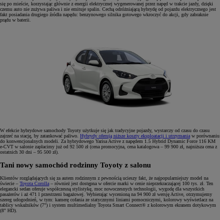
się po mieście, korzystając głównie z energii elektrycznej wygenerowanej przez napęd w trakcie jazdy, dzięki
czemu auto nie zużywa paliwa i nie emituje spalin. Cechą odróżniającą hybrydę od pojazdu elektrycznego jest
fakt posiadania drugiego źródła napędu: benzynowego silnika gotowego wkroczyć do akcji, gdy zabraknie
prądu w baterii.
W efekcie hybrydowe samochody Toyoty użytkuje się jak tradycyjne pojazdy, wystarczy od czasu do czasu
zajrzeć na stację, by zatankować paliwo.
Hybrydy oferują niższe koszty eksploatacji i utrzymania
w porównaniu
do konwencjonalnych modeli. Za hybrydowego Yarisa Active z napędem 1.5 Hybrid Dynamic Force 116 KM
e-CVT w salonie zapłacimy już od 92 500 zł (cena promocyjna, cena katalogowa – 99 900 zł, najniższa cena z
ostatnich 30 dni – 95 500 zł).
Tani nowy samochód rodzinny Toyoty z salonu
Klientów rozglądających się za autem rodzinnym z pewnością ucieszy fakt, że najpopularniejszy model na
świecie –
Toyota Corolla
– również jest dostępna w ofercie marki w cenie nieprzekraczającej 100 tys. zł. Ten
elegancki sedan oferuje współczesną stylistykę, moc nowoczesnych technologii, wygodę dla wszystkich
pasażerów i aż 471 l przestrzeni bagażowej. Wybierając wycenioną na 94 900 zł wersję Active, otrzymujemy
szereg udogodnień, w tym: kamerę cofania ze statycznymi liniami pomocniczymi, kolorowy wyświetlacz na
tablicy wskaźników (7") i system multimedialny Toyota Smart Connect® z kolorowym ekranem dotykowym
(8" HD).