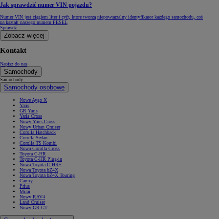
Jak sprawdzić numer VIN pojazdu?
Numer VIN jest ciągiem liter i cyfr, które tworzą niepowtarzalny identyfikator każdego samochodu, coś
na kształt naszego numeru PESEL
Sprawdź
Zobacz więcej
Kontakt
Napisz do nas
Samochody
Samochody
Samochody osobowe
Nowe Aygo X
Yaris
GR Yaris
Yaris Cross
Nowy Yaris Cross
Nowy Urban Cruiser
Corolla Hatchback
Corolla Sedan
Corolla TS Kombi
Nowa Corolla Cross
Toyota C-HR
Toyota C-HR Plug-in
Nowa Toyota C-HR+
Nowa Toyota bZ4X
Nowa Toyota bZ4X Touring
Camry
Prius
Mirai
Nowy RAV4
Land Cruiser
Nowy GR GT