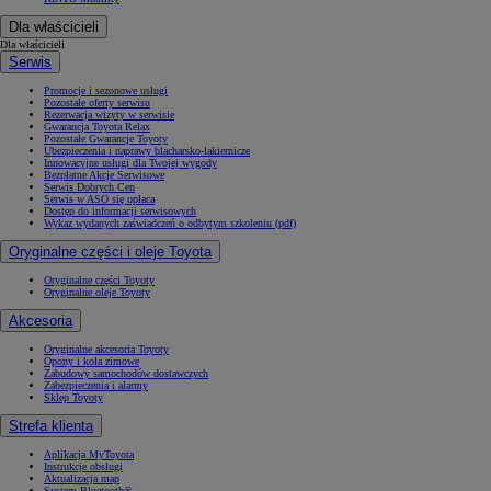
Dla właścicieli
Dla właścicieli
Serwis
Promocje i sezonowe usługi
Pozostałe oferty serwisu
Rezerwacja wizyty w serwisie
Gwarancja Toyota Relax
Pozostałe Gwarancje Toyoty
Ubezpieczenia i naprawy blacharsko-lakiernicze
Innowacyjne usługi dla Twojej wygody
Bezpłatne Akcje Serwisowe
Serwis Dobrych Cen
Serwis w ASO się opłaca
Dostęp do informacji serwisowych
Wykaz wydanych zaświadczeń o odbytym szkoleniu (pdf)
Oryginalne części i oleje Toyota
Oryginalne części Toyoty
Oryginalne oleje Toyoty
Akcesoria
Oryginalne akcesoria Toyoty
Opony i koła zimowe
Zabudowy samochodów dostawczych
Zabezpieczenia i alarmy
Sklep Toyoty
Strefa klienta
Aplikacja MyToyota
Instrukcje obsługi
Aktualizacja map
System Bluetooth®