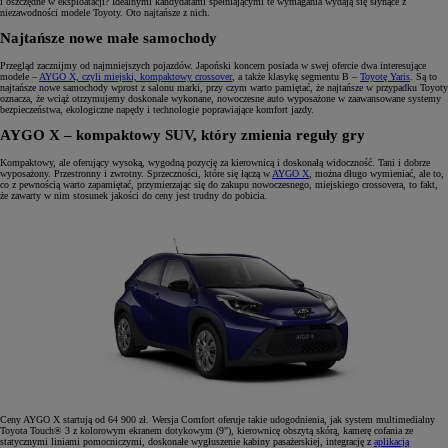
i oszczędne w eksploatacji? Idealnymi kandydatami spełniającymi te wymagania wydają się słynące z
niezawodności modele Toyoty. Oto najtańsze z nich.
Najtańsze nowe małe samochody
Przegląd zacznijmy od najmniejszych pojazdów. Japoński koncern posiada w swej ofercie dwa interesujące
modele –
AYGO X, czyli miejski, kompaktowy crossover
,
a także klasykę segmentu B –
Toyotę Yaris
. Są to
najtańsze nowe samochody wprost z salonu marki, przy czym warto pamiętać, że najtańsze w przypadku Toyoty
oznacza, że wciąż otrzymujemy doskonale wykonane, nowoczesne auto wyposażone w zaawansowane systemy
bezpieczeństwa, ekologiczne napędy i technologie poprawiające komfort jazdy.
AYGO X – kompaktowy SUV, który zmienia reguły gry
Kompaktowy, ale oferujący wysoką, wygodną pozycję za kierownicą i doskonałą widoczność. Tani i dobrze
wyposażony. Przestronny i zwrotny. Sprzeczności, które się łączą w
AYGO X
,
można długo wymieniać, ale to,
co z pewnością warto zapamiętać, przymierzając się do zakupu nowoczesnego, miejskiego crossovera, to fakt,
że zawarty w nim stosunek jakości do ceny jest trudny do pobicia.
Ceny AYGO X startują od 64 900 zł. Wersja Comfort oferuje takie udogodnienia, jak system multimedialny
Toyota Touch® 3 z kolorowym ekranem dotykowym (9"), kierownicę obszytą skórą, kamerę cofania ze
statycznymi liniami pomocniczymi, doskonałe wygłuszenie kabiny pasażerskiej, integrację z
aplikacją