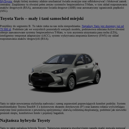
MyToyota
, dzięki której możemy zdalnie uruchamiać światła awaryjne oraz odblokowywać i blokować zamek
centralny. Znajdziemy tu również pełen zestaw systemów bezpieczeństwa T-Mate, w tym układ rozpoznawania
znaków drogowych (RSA), automatyczne światła drogowe (AHB) oraz automatyczny ogranicznik prędkości
(ASL).
Toyota Yaris – mały i tani samochód miejski
Przejdźmy do segmentu B. Tu także czeka na nas miła niespodzianka.
Najtańszy Yaris jest dostępny już od
79 900 zł
. Podobnie jak we wszystkich pozostałych wersjach modelu, podstawowa odmiana Active również
oferuje zaawansowane systemy bezpieczeństwa T-Mate, w tym asystenta utrzymania pasa ruchu (LTA),
inteligentny tempomat adaptacyjny (iACC), system wykrywania zmęczenia kierowcy (SWS) czy układ
rozpoznawania znaków drogowych (RSA).
Yaris to także nowoczesna stylistyka nadwozia i szereg usprawnień poprawiających komfort podróży. System
multimedialny Toyota Touch® 3 z kolorowym ekranem dotykowym (9") oraz kamera cofania wyświetlająca
statyczne linie pomocnicze z pewnością uprzyjemnią i ułatwią codzienną eksploatację, podobnie jak niewielki
promień skrętu, komfortowe fotele i pojemny bagażnik.
Najtańsza hybryda Toyoty
Yaris to także najtańsza hybryda Toyoty. Najnowsza generacja rewolucyjnego napędu marki pozwala poruszać