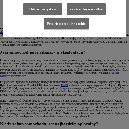
Odrzuć wszystkie
Zaakceptuj wszystkie
Ustawienia plików cookie
Wyceniona na 193 900 zł wersja Comfort może być zakupiona z dużym
upustem w ramach programu „Mój
elektryk
”
, dzięki czemu możemy stać się posiadaczem nowoczesnego elektrycznego SUV-a Toyoty za jedyne
166 900 zł. W tej cenie oprócz innowacyjnego napędu możemy liczyć na stylowe 18" felgi aluminiowe, światła
główne i dzienne w technologii LED, automatyczną klimatyzację, kamerę cofania, system multimedialny
Toyota Smart Connect® z kolorowym ekranem dotykowym (8") oraz nawigację Connected z mapami online i
4-letnią darmową transmisją danych.
Jaki samochód jest najtańszy w eksploatacji?
Przymierzając się do zakupu nowego samochodu z salonu, powinniśmy wiedzieć, że jego niska cena wyjściowa
to jeszcze nie wszystko. Warto pomyśleć także o kosztach eksploatacyjnych, jakie czekają nas przez cały okres
użytkowania. I nie chodzi tu jedynie o wizyty na stacjach benzynowych, ale także o wymianę części, które po
pewnym czasie po prostu się zużywają. Dlatego tak ważne jest, abyśmy podczas zakupu samochodu pomyśleli
także o wydatkach ponoszonych w kolejnych latach. Idealnym wyjściem jest w tym wypadku
Toyota z
napędem hybrydowym
.
Po pierwsze, hybrydy są naprawdę niezwykle ekonomiczne pod względem spalania. Wspomniany wyżej Yaris
Hybrid zużywa średnio 3,8–4,4 l/100 km, ale nawet
RAV4
z dużo mocniejszym napędem 2.5 Hybrid Dynamic
Force 222 KM, napędem na 4 koła i bezstopniową skrzynią automatyczną e-CVT zużywa zaledwie 5,6–5,9
l/100 km. Jeśli porównamy te wartości z osiągami silnika konwencjonalnego, to okazuje się, że po kilku latach
możemy zaoszczędzić na tankowaniu nawet kilkanaście tysięcy złotych.
Należy odnotować również fakt, że hybrydy posiadają znacznie mniej części narażonych na zużycie. Układ
hybrydowy działa na zasadzie połączenia silnika spalinowego z elektrycznym oraz specjalnego akumulatora.
Przepływ energii napędowej odbywa się w zupełnie inny sposób niż w przypadku silników konwencjonalnych.
Stąd też pod maską nie znajdziemy pasków klinowych, rozrusznika, alternatora, turbiny czy koła
dwumasowego, a hamulce zużywają się dużo wolniej. Takie rozwiązanie to czysty zysk. Co więcej, hybrydy są
bezawaryjne i bezobsługowe, a akumulator hybrydowy nie wymaga ładowania.
Kiedy zakup samochodu jest najbardziej opłacalny?