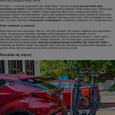
tankowaniu kilkanaście tysięcy złotych.
Po drugie – o czym też już pisaliśmy przy okazji Yarisa – hybrydy posiadają
znacznie mniej części
narażonych na zużycie
. Układ hybrydowy działa na zasadzie połączenia silnika spalinowego z elektrycznym
oraz specjalnego akumulatora. Przepływ energii napędowej odbywa się w zupełnie inny sposób jak w
przypadku silników konwencjonalnych. Stąd też pod maską nie znajdziemy pasków klinowych, rozrusznika,
alternatora, turbiny czy koła dwumasowego, a hamulce zużywają się dużo mniej. Takie rozwiązanie to czysty
zysk. Co więcej, hybrydy są
bezawaryjne i bezobsługowe
, a akumulator hybrydowy nie wymaga ładowania.
Kiedy samochody są najtańsze?
Kiedy kupować nowe samochody, żeby ich ceny były najniższe? Jak wiadomo najtańsze nowe samochody z
salonu bywają podczas dorocznej wyprzedaży, która rozpoczyna się około listopada i trwa do
wyczerpania zapasów. Wtedy naprawdę możemy trafić na świetnie wyposażone modele w cenach często o
kilka lub kilkanaście tysięcy niższych. Dobrym pomysłem jest też korzystanie z nowoczesnych form
finansowania. Toyota oferuje bardzo
atrakcyjny program leasingu SmartPlan lub Toyota dla Ciebie
z
warunkami jak dla firmy. Dzięki temu płacimy tylko niskie raty miesięczne za użytkowanie samochodu, a po
upływie okresu umowy możemy go po prostu wymienić na nowszy model.
Dowiedz się więcej