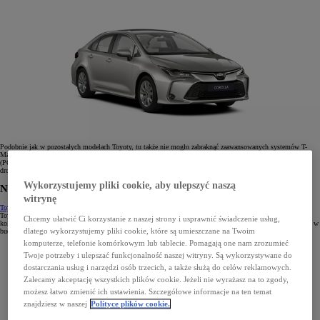
Podobnie jak w pozostałych modelach Toyoty, tu także nie mogło zabraknąć zaawansowanych systemów T-
Mate, w tym: asystenta utrzymania pasa ruchu (LTA), układu wczesnego reagowania w razie ryzyka zderzenia
(PCS) z systemem wykrywania pieszych, rowerzystów i motocyklistów i układu rozpoznawania znaków
drogowych (RSA) oraz systemu wykrywania zmęczenia kierowcy (SWS).
Wykorzystujemy pliki cookie, aby ulepszyć naszą
Najtańsze auto elektryczne Toyoty
witrynę
Toyota bZ4X
jest odpowiedzią na wiele zapytań, ponieważ nie tylko jest najtańszym autem elektrycznym
Toyoty, ale również najtańszym SUV-em tej marki, który został dodatkowo wyposażony w napęd na cztery
Chcemy ułatwić Ci korzystanie z naszej strony i usprawnić świadczenie usług,
koła. To idealne połączenie luksusu i praktyczności korzystające z ponad dwóch dekad doświadczenia Toyoty w
dlatego wykorzystujemy pliki cookie, które są umieszczane na Twoim
budowaniu zelektryfikowanych napędów.
komputerze, telefonie komórkowym lub tablecie. Pomagają one nam zrozumieć
Twoje potrzeby i ulepszać funkcjonalność naszej witryny. Są wykorzystywane do
dostarczania usług i narzędzi osób trzecich, a także służą do celów reklamowych.
Zalecamy akceptację wszystkich plików cookie. Jeżeli nie wyrażasz na to zgody,
możesz łatwo zmienić ich ustawienia. Szczegółowe informacje na ten temat
znajdziesz w naszej
Polityce plików cookie.