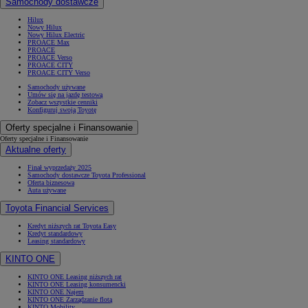
Samochody dostawcze
Hilux
Nowy Hilux
Nowy Hilux Electric
PROACE Max
PROACE
PROACE Verso
PROACE CITY
PROACE CITY Verso
Samochody używane
Umów się na jazdę testową
Zobacz wszystkie cenniki
Konfiguruj swoją Toyotę
Oferty specjalne i Finansowanie
Oferty specjalne i Finansowanie
Aktualne oferty
Finał wyprzedaży 2025
Samochody dostawcze Toyota Professional
Oferta biznesowa
Auta używane
Toyota Financial Services
Kredyt niższych rat Toyota Easy
Kredyt standardowy
Leasing standardowy
KINTO ONE
KINTO ONE Leasing niższych rat
KINTO ONE Leasing konsumencki
KINTO ONE Najem
KINTO ONE Zarządzanie flotą
KINTO Mobility