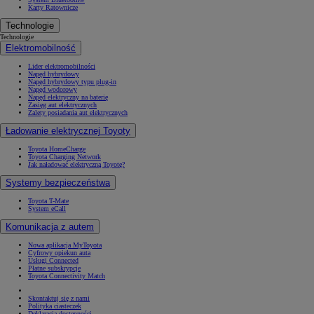
Karty Ratownicze
Technologie
Technologie
Elektromobilność
Lider elektromobilności
Napęd hybrydowy
Napęd hybrydowy typu plug-in
Napęd wodorowy
Napęd elektryczny na baterię
Zasięg aut elektrycznych
Zalety posiadania aut elektrycznych
Ładowanie elektrycznej Toyoty
Toyota HomeCharge
Toyota Charging Network
Jak naładować elektryczną Toyotę?
Systemy bezpieczeństwa
Toyota T-Mate
System eCall
Komunikacja z autem
Nowa aplikacja MyToyota
Cyfrowy opiekun auta
Usługi Connected
Płatne subskrypcje
Toyota Connectivity Match
Skontaktuj się z nami
Polityka ciasteczek
Deklaracja dostępności