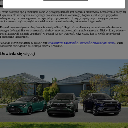
Bagażnik na tylną klapę – bez haka, ale tylko dla cierpliwych
Trzecią dostępną opcją, zyskującą coraz większą popularność jest bagażnik montowany bezpośrednio do tylnej
klapy auta. To rozwiązanie nie wymaga posiadania haka holowniczego, bagażnik jest w tym przypadku
zabezpieczany za pomocą pasów lub specjalnych przyssawek. Uchwyty tego typu pozwalają na przewóz
do 4 rowerów i są kompatybilne z wieloma rodzajami nadwozia, także autami typu sedan.
Do wad tego rozwiązania zdecydowanie należy zaliczyć długi i skomplikowany montaż oraz zablokowanie
dostępu do bagażnika, co w przypadku dłuższej trasy może okazać się problematyczne. Niskiej klasy uchwyty
potrafią zostawić na aucie „pamiątki” w postaci rys czy wgnieceń, więc ważny jest tu wybór sprawdzonej
i bezpiecznej konstrukcji.
Aktualną ofertę znajdziesz w zestawieniu
oryginalnych bagażników i uchwytów rowerowych Toyoty
,, gdzie
dobierzesz rozwiązanie do swojego modelu i rocznika.
Dowiedz się więcej