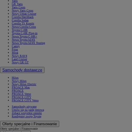
Yaris
GR Yaris
Yaris Cross
Nowy Yaris Cross
Nowy Urban Cruiser
Corolla Hatchback
Corolla Sedan
Corolla TS Kombi
Nowa Corolla Cross
Toyota C-HR
Toyota C-HR Plug-in
Nowa Toyota C-HR+
Nowa Toyota bZ4X
Nowa Toyota bZ4X Touring
Camry
Prius
Mirai
Nowy RAV4
Land Cruiser
Nowy GR GT
Samochody dostawcze
Hilux
Nowy Hilux
Nowy Hilux Electric
PROACE Max
PROACE
PROACE Verso
PROACE CITY
PROACE CITY Verso
Samochody używane
Umów się na jazdę testową
Zobacz wszystkie cenniki
Konfiguruj swoją Toyotę
Oferty specjalne i Finansowanie
Oferty specjalne i Finansowanie