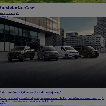
Samochody rodzinne Toyoty
Jak wybrać i kupić?
Sprawdź
Jaki samochód użytkowy wybrać do swojej firmy?
Solidny, niezawodny samochód użytkowy to połowa sukcesu dla firmy, która dba o terminowe dostawy i jak
największą elastyczność w transporcie towarów lub osób.
Sprawdź