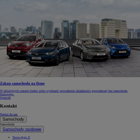
Zakup samochodu na firmę
W dzisiejszych czasach trudno sobie wyobrazić prowadzenie działalności gospodarczej bez samochodu
firmowego.
Sprawdź
Kontakt
Napisz do nas
Samochody
Samochody
Samochody osobowe
Nowe Aygo X