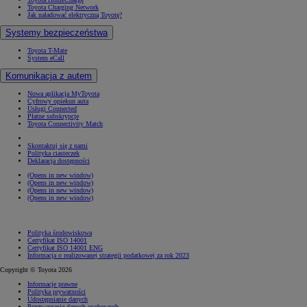
Toyota Charging Network
Jak naładować elektryczną Toyotę?
Systemy bezpieczeństwa
Toyota T-Mate
System eCall
Komunikacja z autem
Nowa aplikacja MyToyota
Cyfrowy opiekun auta
Usługi Connected
Płatne subskrypcje
Toyota Connectivity Match
Skontaktuj się z nami
Polityka ciasteczek
Deklaracja dostępności
(Opens in new window)
(Opens in new window)
(Opens in new window)
(Opens in new window)
Polityka środowiskowa
Certyfikat ISO 14001
Certyfikat ISO 14001 ENG
Informacja o realizowanej strategii podatkowej za rok 2023
Copyright © Toyota 2026
Informacje prawne
Polityka prywatności
Udostępnianie danych
Przetwarzanie danych osobowych