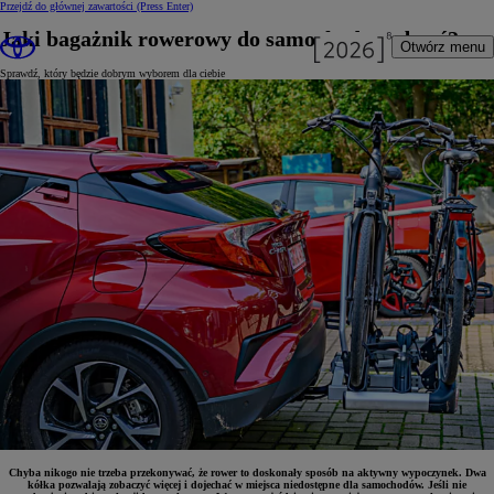
Przejdź do głównej zawartości
(Press Enter)
Jaki bagażnik rowerowy do samochodu wybrać?
Otwórz menu
Sprawdź, który będzie dobrym wyborem dla ciebie
Chyba nikogo nie trzeba przekonywać, że rower to doskonały sposób na aktywny wypoczynek. Dwa
kółka pozwalają zobaczyć więcej i dojechać w miejsca niedostępne dla samochodów. Jeśli nie