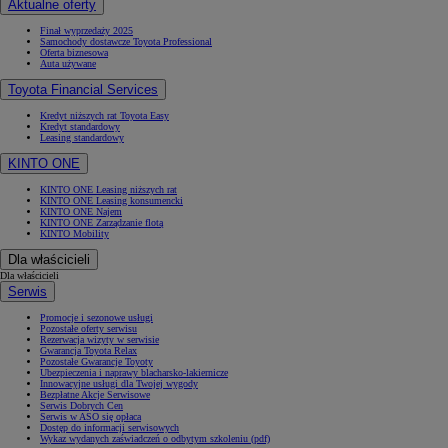
Aktualne oferty
Finał wyprzedaży 2025
Samochody dostawcze Toyota Professional
Oferta biznesowa
Auta używane
Toyota Financial Services
Kredyt niższych rat Toyota Easy
Kredyt standardowy
Leasing standardowy
KINTO ONE
KINTO ONE Leasing niższych rat
KINTO ONE Leasing konsumencki
KINTO ONE Najem
KINTO ONE Zarządzanie flotą
KINTO Mobility
Dla właścicieli
Dla właścicieli
Serwis
Promocje i sezonowe usługi
Pozostałe oferty serwisu
Rezerwacja wizyty w serwisie
Gwarancja Toyota Relax
Pozostałe Gwarancje Toyoty
Ubezpieczenia i naprawy blacharsko-lakiernicze
Innowacyjne usługi dla Twojej wygody
Bezpłatne Akcje Serwisowe
Serwis Dobrych Cen
Serwis w ASO się opłaca
Dostęp do informacji serwisowych
Wykaz wydanych zaświadczeń o odbytym szkoleniu (pdf)