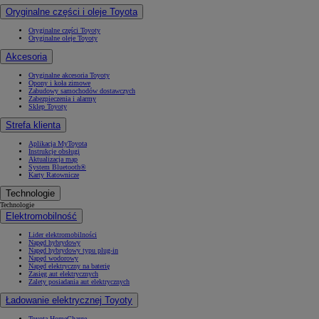
Oryginalne części i oleje Toyota
Oryginalne części Toyoty
Oryginalne oleje Toyoty
Akcesoria
Oryginalne akcesoria Toyoty
Opony i koła zimowe
Zabudowy samochodów dostawczych
Zabezpieczenia i alarmy
Sklep Toyoty
Strefa klienta
Aplikacja MyToyota
Instrukcje obsługi
Aktualizacja map
System Bluetooth®
Karty Ratownicze
Technologie
Technologie
Elektromobilność
Lider elektromobilności
Napęd hybrydowy
Napęd hybrydowy typu plug-in
Napęd wodorowy
Napęd elektryczny na baterię
Zasięg aut elektrycznych
Zalety posiadania aut elektrycznych
Ładowanie elektrycznej Toyoty
Toyota HomeCharge