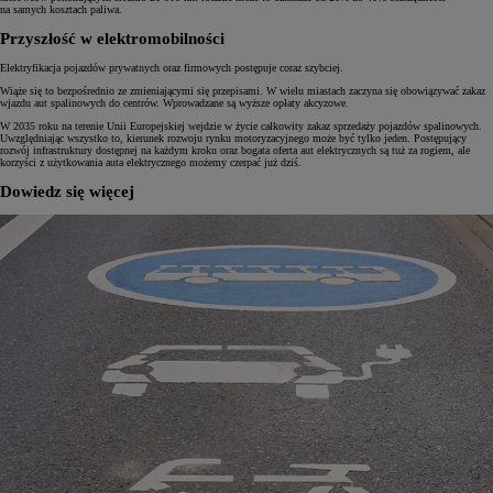
na samych kosztach paliwa.
Przyszłość w elektromobilności
Elektryfikacja pojazdów prywatnych oraz firmowych postępuje coraz szybciej.
Wiąże się to bezpośrednio ze zmieniającymi się przepisami. W wielu miastach zaczyna się obowiązywać zakaz
wjazdu aut spalinowych do centrów. Wprowadzane są wyższe opłaty akcyzowe.
W 2035 roku na terenie Unii Europejskiej wejdzie w życie całkowity zakaz sprzedaży pojazdów spalinowych.
Uwzględniając wszystko to, kierunek rozwoju rynku motoryzacyjnego może być tylko jeden. Postępujący
rozwój infrastruktury dostępnej na każdym kroku oraz bogata oferta aut elektrycznych są tuż za rogiem, ale
korzyści z użytkowania auta elektrycznego możemy czerpać już dziś.
Dowiedz się więcej