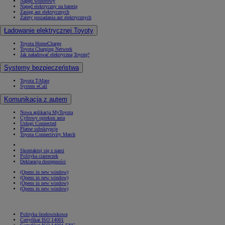
Napęd wodorowy
Napęd elektryczny na baterię
Zasięg aut elektrycznych
Zalety posiadania aut elektrycznych
Ładowanie elektrycznej Toyoty
Toyota HomeCharge
Toyota Charging Network
Jak naładować elektryczną Toyotę?
Systemy bezpieczeństwa
Toyota T-Mate
System eCall
Komunikacja z autem
Nowa aplikacja MyToyota
Cyfrowy opiekun auta
Usługi Connected
Płatne subskrypcje
Toyota Connectivity Match
Skontaktuj się z nami
Polityka ciasteczek
Deklaracja dostępności
(Opens in new window)
(Opens in new window)
(Opens in new window)
(Opens in new window)
Polityka środowiskowa
Certyfikat ISO 14001