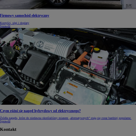
Firmowy samochód elektryczny
Korzyści, ulgi i dopłaty
Sprawdź
Czym różni się napęd hybrydowy od elektrycznego?
Źródła napędu, które do niedawna określaliśmy mianem „alternatywnych” stają się coraz bardziej popularne.
Sprawdź
Kontakt