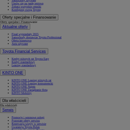
Samochody używane
Umów się na jazdę testową
Zobacz wszystkie cenniki
Konfiguruj swoją Toyotę
Oferty specjalne i Finansowanie
Oferty specjalne i Finansowanie
Aktualne oferty
Finał wyprzedaży 2025
Samochody dostawcze Toyota Professional
Oferta biznesowa
Auta używane
Toyota Financial Services
Kredyt niższych rat Toyota Easy
Kredyt standardowy
Leasing standardowy
KINTO ONE
KINTO ONE Leasing niższych rat
KINTO ONE Leasing konsumencki
KINTO ONE Najem
KINTO ONE Zarządzanie flotą
KINTO Mobility
Dla właścicieli
Dla właścicieli
Serwis
Promocje i sezonowe usługi
Pozostałe oferty serwisu
Rezerwacja wizyty w serwisie
Gwarancja Toyota Relax