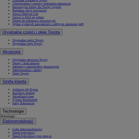
Pozostałe Gwarancje Toyoty
Ubezpieczenia i naprawy blacharsko-lakiernicze
Innowacyjne usługi dla Twojej wygody
Bezpłatne Akcje Serwisowe
Serwis Dobrych Cen
Serwis w ASO się opłaca
Dostęp do informacji serwisowych
Wykaz wydanych zaświadczeń o odbytym szkoleniu (pdf)
Oryginalne części i oleje Toyota
Oryginalne części Toyoty
Oryginalne oleje Toyoty
Akcesoria
Oryginalne akcesoria Toyoty
Opony i koła zimowe
Zabudowy samochodów dostawczych
Zabezpieczenia i alarmy
Sklep Toyoty
Strefa klienta
Aplikacja MyToyota
Instrukcje obsługi
Aktualizacja map
System Bluetooth®
Karty Ratownicze
Technologie
Technologie
Elektromobilność
Lider elektromobilności
Napęd hybrydowy
Napęd hybrydowy typu plug-in