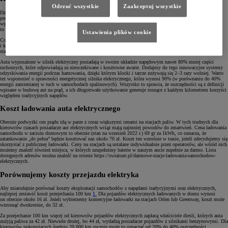
Odrzuć wszystkie
Zaakceptuj wszystkie
Dzięki swojej budowie
auta elektryczne
oferują oszczędności nie tylko związane z mniejszymi kosztami
podróżowania, ale także serwisu. Ma to niebagatelne znaczenie dla naszego portfela. Brak konieczności
wymiany oleju silnikowego, filtrów oleju i paliwa, rozrządu, świec zapłonowych czy pasków osprzętu
to wielki plus pozwalający oszczędzać podczas długotrwałej eksploatacji.
Ustawienia plików cookie
Co więcej, elektryki nie posiadają wielu elementów szczególnie narażonych na zużycie, takich jak: sprzęgło
i koło dwumasowe, turbosprężarka, katalizator, rozrusznik, wtryskiwacze czy filtr cząstek stałych, który
stanowi zmorę wszystkich właścicieli diesli poruszających się po mieście.
Auta wyposażone w silnik elektryczny posiadają w swoim układzie napędowym nawet 80% mniej części
ruchomych, które odpowiadają za nieoczekiwane i kosztowne awarie. Dodajmy do tego innowacyjne systemy
odzyskiwania energii podczas hamowania, dzięki którym klocki i tarcze zużywają się 2–3 razy wolniej. Warto
też wspomnieć o sprawności energetycznej silnika elektrycznego, która wynosi 90% (w porównaniu do 40%
energii zamienianej w ruch w samochodach spalinowych). Wszystko to sprawia, że oszczędności są z definicji
wpisane w budowę aut na prąd, a ich długotrwałe użytkowanie generuje rosnące z każdym kilometrem korzyści
względem tradycyjnych napędów.
Koszt ładowania auta elektrycznego
Obecnie podwyżki cen prądu idą w parze z coraz większymi cenami na stacjach paliw. W tych trudnych dla
kierowców czasach posiadacze aut elektrycznych wciąż mają najmniej powodów do zmartwień. Cena ładowania
samochodu w zaciszu domowym to obecnie (stan na wrzesień 2022 r.) 69 gr za 1kWh, co oznacza, że
zatankowanie „do pełna” będzie kosztować nas około 70 zł. Koszt ten wzrośnie w trasie, jeżeli zdecydujemy się
skorzystać z publicznej ładowarki. Ceny na stacjach są ustalane indywidualnie przez operatorów, ale wśród nich
możemy znaleźć również miejsca, w których uzupełnimy baterie w naszym aucie zupełnie za darmo. Lista
dostępnych adresów można znaleźć na stronie https://swiatoze.pl/darmowe-stacje-ladowania-samochodow-
elektrycznych.
Porównujemy koszty przejazdu elektryka
Aby miarodajnie porównać koszty eksploatacji samochodów z napędami tradycyjnymi oraz elektrycznych,
najlepiej zestawić koszt przejechania 100 km
1
Dla pojazdów elektrycznych ładowanych w domu wynosi
on obecnie około 16 zł. Jeżeli wybierzemy komercyjne ładowarki na stacjach Orlen lub Greenway, koszt może
wzrosnąć dwukrotnie, do 32 zł.
Za przejechanie 100 km więcej od kierowców pojazdów elektrycznych zapłacą właściciele diesli, których auta
zużyją paliwa za 42 zł. Niewiele drożej, bo 44 zł, wydadzą posiadacze pojazdów z silnikami benzynowymi. Dla
kierowców pokonujących średnio 20 000 km rocznie może to oznaczać od 20% do 40% oszczędności