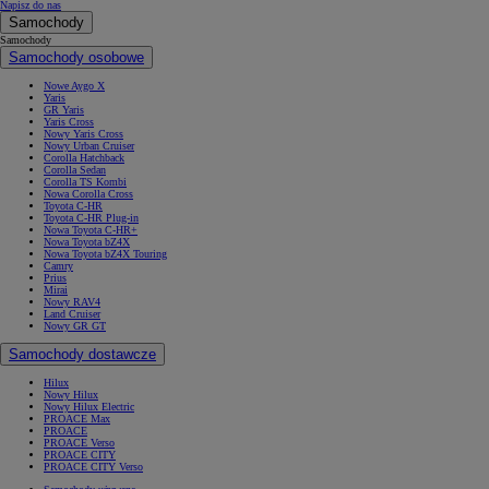
Napisz do nas
Samochody
Samochody
Samochody osobowe
Nowe Aygo X
Yaris
GR Yaris
Yaris Cross
Nowy Yaris Cross
Nowy Urban Cruiser
Corolla Hatchback
Corolla Sedan
Corolla TS Kombi
Nowa Corolla Cross
Toyota C-HR
Toyota C-HR Plug-in
Nowa Toyota C-HR+
Nowa Toyota bZ4X
Nowa Toyota bZ4X Touring
Camry
Prius
Mirai
Nowy RAV4
Land Cruiser
Nowy GR GT
Samochody dostawcze
Hilux
Nowy Hilux
Nowy Hilux Electric
PROACE Max
PROACE
PROACE Verso
PROACE CITY
PROACE CITY Verso