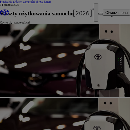
Przejdź do głównej zawartości
(Press Enter)
14 grudnia 2022
Koszty użytkowania samochodu elektrycznego
Otwórz menu
Czy to się jeszcze opłaca?