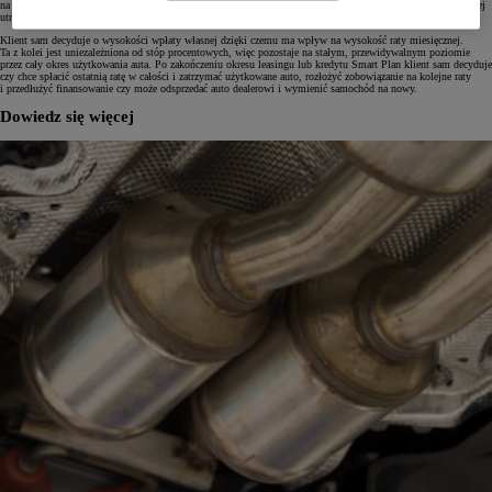
na formę kredytu czy leasingu, wybierając Smart Plan ich zobowiązanie ogranicza się do spłaty jedynie realnej
utraty wartości pojazdu, która w przypadku Toyoty jest jedną z najniższych na rynku.
Klient sam decyduje o wysokości wpłaty własnej dzięki czemu ma wpływ na wysokość raty miesięcznej.
Ta z kolei jest uniezależniona od stóp procentowych, więc pozostaje na stałym, przewidywalnym poziomie
przez cały okres użytkowania auta. Po zakończeniu okresu leasingu lub kredytu Smart Plan klient sam decyduje
czy chce spłacić ostatnią ratę w całości i zatrzymać użytkowane auto, rozłożyć zobowiązanie na kolejne raty
i przedłużyć finansowanie czy może odsprzedać auto dealerowi i wymienić samochód na nowy.
Dowiedz się więcej