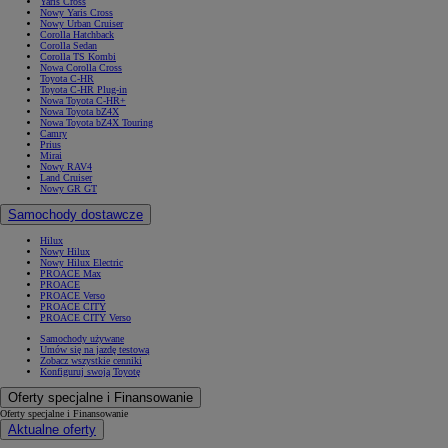
Yaris Cross
Nowy Yaris Cross
Nowy Urban Cruiser
Corolla Hatchback
Corolla Sedan
Corolla TS Kombi
Nowa Corolla Cross
Toyota C-HR
Toyota C-HR Plug-in
Nowa Toyota C-HR+
Nowa Toyota bZ4X
Nowa Toyota bZ4X Touring
Camry
Prius
Mirai
Nowy RAV4
Land Cruiser
Nowy GR GT
Samochody dostawcze
Hilux
Nowy Hilux
Nowy Hilux Electric
PROACE Max
PROACE
PROACE Verso
PROACE CITY
PROACE CITY Verso
Samochody używane
Umów się na jazdę testową
Zobacz wszystkie cenniki
Konfiguruj swoją Toyotę
Oferty specjalne i Finansowanie
Oferty specjalne i Finansowanie
Aktualne oferty