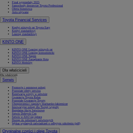
Finał wyprzedaży 2025
Samochody dostawcze Toyota Professional
Oferta biznesowa
Auta używane
Toyota Financial Services
Kredyt niższych rat Toyota Easy
Kredyt standardowy
Leasing standardowy
KINTO ONE
KINTO ONE Leasing niższych rat
KINTO ONE Leasing konsumencki
KINTO ONE Najem
KINTO ONE Zarządzanie flotą
KINTO Mobility
Dla właścicieli
Dla właścicieli
Serwis
Promocje i sezonowe usługi
Pozostałe oferty serwisu
Rezerwacja wizyty w serwisie
Gwarancja Toyota Relax
Pozostałe Gwarancje Toyoty
Ubezpieczenia i naprawy blacharsko-lakiernicze
Innowacyjne usługi dla Twojej wygody
Bezpłatne Akcje Serwisowe
Serwis Dobrych Cen
Serwis w ASO się opłaca
Dostęp do informacji serwisowych
Wykaz wydanych zaświadczeń o odbytym szkoleniu (pdf)
Oryginalne części i oleje Toyota