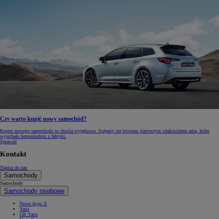
Czy warto kupić nowy samochód?
Kupno nowego samochodu to chwila wyjątkowa. Stajemy się bowiem pierwszym właścicielem auta, które
wyjechało bezpośrednio z fabryki.
Sprawdź
Kontakt
Napisz do nas
Samochody
Samochody
Samochody osobowe
Nowe Aygo X
Yaris
GR Yaris