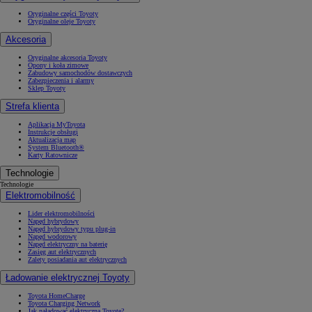
Oryginalne części Toyoty
Oryginalne oleje Toyoty
Akcesoria
Oryginalne akcesoria Toyoty
Opony i koła zimowe
Zabudowy samochodów dostawczych
Zabezpieczenia i alarmy
Sklep Toyoty
Strefa klienta
Aplikacja MyToyota
Instrukcje obsługi
Aktualizacja map
System Bluetooth®
Karty Ratownicze
Technologie
Technologie
Elektromobilność
Lider elektromobilności
Napęd hybrydowy
Napęd hybrydowy typu plug-in
Napęd wodorowy
Napęd elektryczny na baterię
Zasięg aut elektrycznych
Zalety posiadania aut elektrycznych
Ładowanie elektrycznej Toyoty
Toyota HomeCharge
Toyota Charging Network
Jak naładować elektryczną Toyotę?