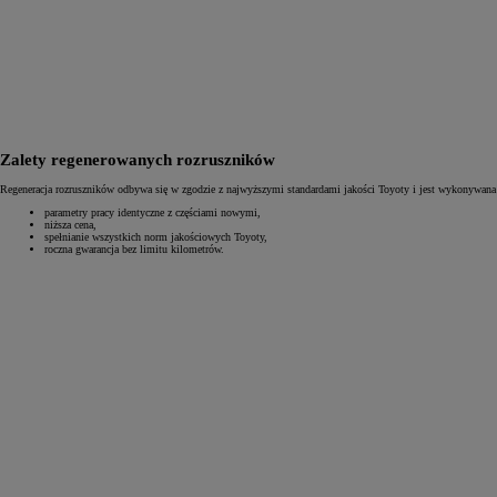
Zalety regenerowanych rozruszników
Regeneracja rozruszników odbywa się w zgodzie z najwyższymi standardami jakości Toyoty i jest wykonywana 
parametry pracy identyczne z częściami nowymi,
niższa cena,
spełnianie wszystkich norm jakościowych Toyoty,
roczna gwarancja bez limitu kilometrów.