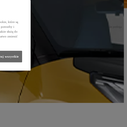
okie, które są
potrzeby i
kierowcy. Pomimo wysokiej jakości, z której słyną oryginalne części Toyoty, ten podzespół także podlega
także służą do
łatwo zmienić
uj wszystkie