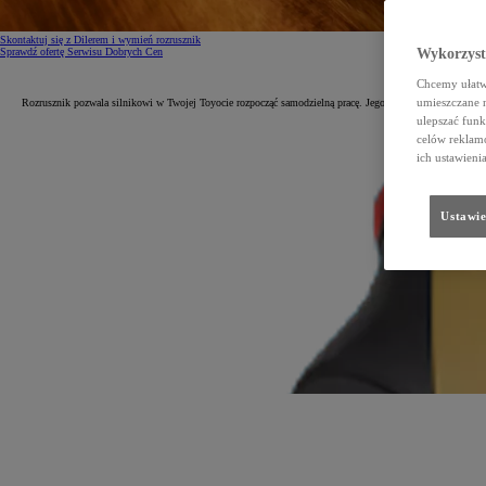
Skontaktuj się z Dilerem i wymień rozrusznik
Sprawdź ofertę Serwisu Dobrych Cen
Wykorzystu
Chcemy ułatwi
umieszczane 
Rozrusznik pozwala silnikowi w Twojej Toyocie rozpocząć samodzielną pracę. Jego prawidłowe działanie o
ulepszać funk
celów reklamo
ich ustawieni
Ustawie