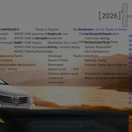
oleje Toyoty
KINTO ONE
Praca w Toyocie
Strefa klienta
Świętujemy 35 lat Toyoty w Polsce
części
KINTO ONE Leasing niższych rat
Dołącz do nas
Odkryj 35 wyjątkowych ofert
Aplikacja MyToyota
Ak
oleje
KINTO ONE Leasing konsumencki
Kontakt
Instrukcje obsługi
pr
Umów się na jazdę testową
Hurtowej Trade
KINTO ONE Najem
Skontaktuj się z nami
Aktualizacja map
Ce
KINTO ONE Zarządzanie flotą
Salony i serwisy Toyoty
System Bluetooth®
ws
KINTO Mobility
Technologie
Karty Ratownicze
mo
akcesoria Toyoty
Innowacje
Toyota Collection
S
ła zimowe
Toyota T-Mate
Kolekcje Toyoty
do
amochodów dostawczych
Motorsport
Kolekcje Toyoty Gazoo Racing
To
nia i alarmy
System eCall
FAQ
Pr
y
Cyfrowy opiekun auta
Najczęściej zadawane pytania
Of
Ładowanie
Wykaz wydanych zaświadczeń o o
KI
Connected
fi
S
u
in
w
U
si
ja
te