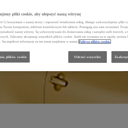
jemy pliki cookie, aby ulepszyć naszą witrynę
Po co potrzebny jest rozrusznik?
ć Ci korzystanie z naszej strony i usprawnić świadczenie usług, dlatego wykorzystujemy pliki co
na Twoim komputerze, telefonie komórkowym lub tablecie. Pomagają one nam zrozumieć Twoje 
dgrywa kluczową rolę podczas każdego rozruchu samochodu, a trwałość w dużym stopniu zależy od stylu jazdy 
wymianie. Autoryzowani Dilerzy Toyoty oferują regenerowane rozruszniki w atrakcyjnych cenach.
cjonalność naszej witryny. Są wykorzystywane do dostarczania usług i narzędzi osób trzecich, a 
wych. Zalecamy akceptację wszystkich plików cookie. Jeżeli nie wyrażasz na to zgody, możesz 
a. Szczegółowe informacje na ten temat znajdziesz w naszej
Polityce plików cookie.
nia plików cookie
Odrzuć wszystkie
Zaakcept