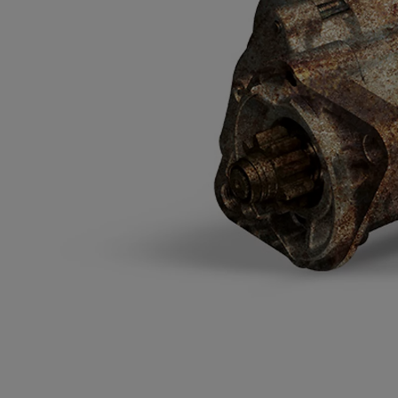
Od
105 300 zł
Corolla Hatchback
HYBRID