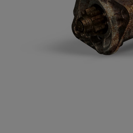
Od
81 900 zł
Yaris Cross
HYBRID