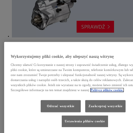
Regenerowane rozruszniki
Pewny rozruch auta w każdych warunkach. Sprawdź.
Wykorzystujemy pliki cookie, aby ulepszyć naszą witrynę
Chcemy ułatwić Ci korzystanie z naszej strony i usprawnić świadczenie usług, dlatego 
pliki cookie, które są umieszczane na Twoim komputerze, telefonie komórkowym lub ta
one nam zrozumieć Twoje potrzeby i ulepszać funkcjonalność naszej witryny. Są wykor
dostarczania usług i narzędzi osób trzecich, a także służą do celów reklamowych. Zalec
wszystkich plików cookie. Jeżeli nie wyrażasz na to zgody, możesz łatwo zmienić ich ust
Szczegółowe informacje na ten temat znajdziesz w naszej
Polityce plików cookie.
Odrzuć wszystkie
Zaakceptuj wszystkie
Regenerowane alternatory
Doskonałe parametry pracy. Dobre ceny. Zobacz szczegóły.
Ustawienia plików cookie