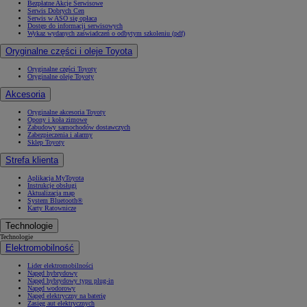
Bezpłatne Akcje Serwisowe
Serwis Dobrych Cen
Serwis w ASO się opłaca
Dostęp do informacji serwisowych
Wykaz wydanych zaświadczeń o odbytym szkoleniu (pdf)
Oryginalne części i oleje Toyota
Oryginalne części Toyoty
Oryginalne oleje Toyoty
Akcesoria
Oryginalne akcesoria Toyoty
Opony i koła zimowe
Zabudowy samochodów dostawczych
Zabezpieczenia i alarmy
Sklep Toyoty
Strefa klienta
Aplikacja MyToyota
Instrukcje obsługi
Aktualizacja map
System Bluetooth®
Karty Ratownicze
Technologie
Technologie
Elektromobilność
Lider elektromobilności
Napęd hybrydowy
Napęd hybrydowy typu plug-in
Napęd wodorowy
Napęd elektryczny na baterię
Zasięg aut elektrycznych