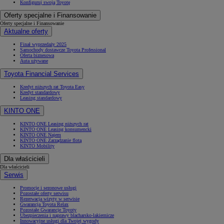
Konfiguruj swoją Toyotę
Oferty specjalne i Finansowanie
Oferty specjalne i Finansowanie
Aktualne oferty
Finał wyprzedaży 2025
Samochody dostawcze Toyota Professional
Oferta biznesowa
Auta używane
Toyota Financial Services
Kredyt niższych rat Toyota Easy
Kredyt standardowy
Leasing standardowy
KINTO ONE
KINTO ONE Leasing niższych rat
KINTO ONE Leasing konsumencki
KINTO ONE Najem
KINTO ONE Zarządzanie flotą
KINTO Mobility
Dla właścicieli
Dla właścicieli
Serwis
Promocje i sezonowe usługi
Pozostałe oferty serwisu
Rezerwacja wizyty w serwisie
Gwarancja Toyota Relax
Pozostałe Gwarancje Toyoty
Ubezpieczenia i naprawy blacharsko-lakiernicze
Innowacyjne usługi dla Twojej wygody