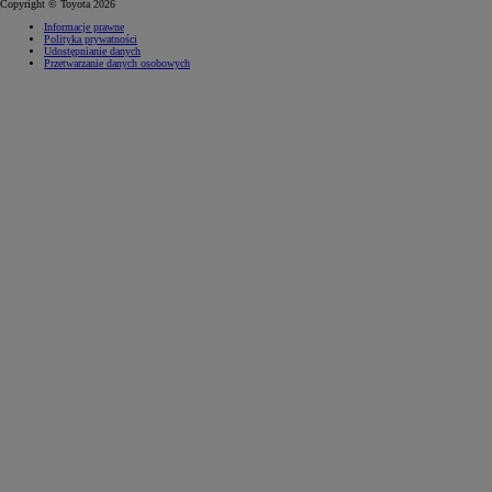
Copyright © Toyota 2026
Informacje prawne
Polityka prywatności
Udostępnianie danych
Przetwarzanie danych osobowych