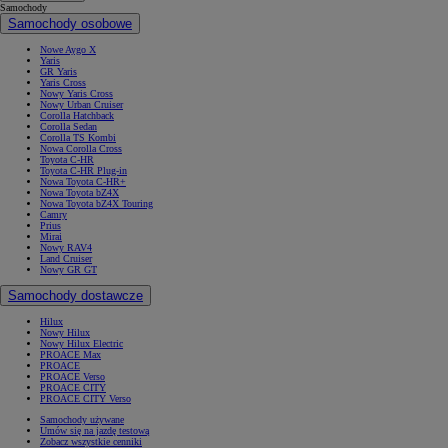
Samochody
Samochody osobowe
Nowe Aygo X
Yaris
GR Yaris
Yaris Cross
Nowy Yaris Cross
Nowy Urban Cruiser
Corolla Hatchback
Corolla Sedan
Corolla TS Kombi
Nowa Corolla Cross
Toyota C-HR
Toyota C-HR Plug-in
Nowa Toyota C-HR+
Nowa Toyota bZ4X
Nowa Toyota bZ4X Touring
Camry
Prius
Mirai
Nowy RAV4
Land Cruiser
Nowy GR GT
Samochody dostawcze
Hilux
Nowy Hilux
Nowy Hilux Electric
PROACE Max
PROACE
PROACE Verso
PROACE CITY
PROACE CITY Verso
Samochody używane
Umów się na jazdę testową
Zobacz wszystkie cenniki