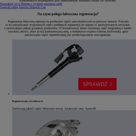
wymienianych podzespołów przy jednoczesnym obniżeniu kosztu ich wymiany.
Skontaktuj się z Dilerem i wymień potrzebną część
Sprawdź ofertę Serwisu Dobrych Cen
Na czym polega fabryczna regeneracja?
Regeneracją fabryczną zajmują się producenci części samochodowych na pierwszy montaż. Pozwala
to na zastosowanie oryginalnych części poddanych regeneracji do napraw w autoryzowanych serwisach,
z zachowaniem pełnej gwarancji producenta. W konsekwencji klient otrzymuje część oryginalną o bardzo
wysokiej jakości, płaci za nią konkurencyjną cenę, a dodatkowo wspiera ochronę środowiska, gdyż
zastosowanie części regenerowanej jest proekologicznym rozwiązaniem.
Regenerowane wtryskiwacze
Zachowują jakość części fabrycznie nowej. Atrakcyjne ceny. Sprawdź.