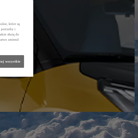
okie, które są
potrzeby i
także służą do
łatwo zmienić
uj wszystkie