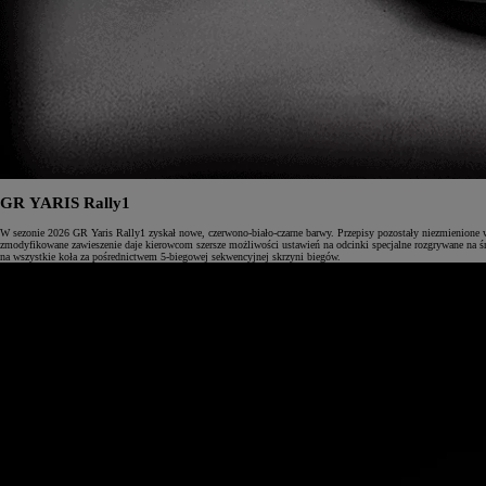
GR YARIS Rally1
W sezonie 2026 GR Yaris Rally1 zyskał nowe, czerwono-biało-czarne barwy. Przepisy pozostały niezmienione 
zmodyfikowane zawieszenie daje kierowcom szersze możliwości ustawień na odcinki specjalne rozgrywane na śn
na wszystkie koła za pośrednictwem 5-biegowej sekwencyjnej skrzyni biegów.