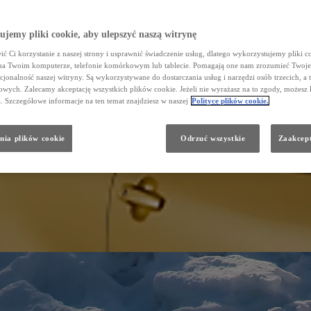
jemy pliki cookie, aby ulepszyć naszą witrynę
ć Ci korzystanie z naszej strony i usprawnić świadczenie usług, dlatego wykorzystujemy pliki co
na Twoim komputerze, telefonie komórkowym lub tablecie. Pomagają one nam zrozumieć Twoje 
cjonalność naszej witryny. Są wykorzystywane do dostarczania usług i narzędzi osób trzecich, a 
wych. Zalecamy akceptację wszystkich plików cookie. Jeżeli nie wyrażasz na to zgody, możesz 
a. Szczegółowe informacje na ten temat znajdziesz w naszej
Polityce plików cookie.
nia plików cookie
Odrzuć wszystkie
Zaakcept