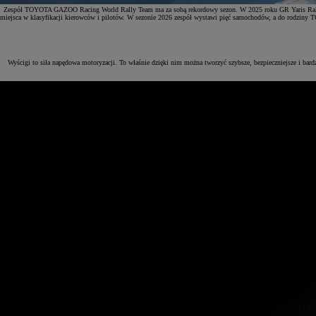
Zespół TOYOTA GAZOO Racing World Rally Team ma za sobą rekordowy sezon. W 2025 roku GR Yaris Rally1 
miejsca w klasyfikacji kierowców i pilotów. W sezonie 2026 zespół wystawi pięć samochodów, a do rodziny TG
Wyścigi to siła napędowa motoryzacji. To właśnie dzięki nim można tworzyć szybsze, bezpieczniejsze i bar