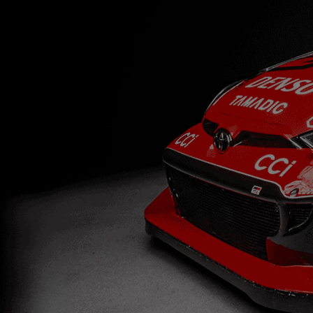
Od
81 900 zł
Yaris Cross
HYBRID