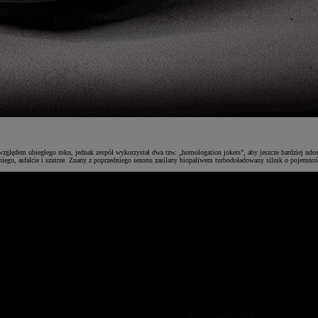
względem ubiegłego roku, jednak zespół wykorzystał dwa tzw. „homologation jokers”, aby jeszcze bardziej ud
iegu, asfalcie i szutrze. Znany z poprzedniego sezonu zasilany biopaliwem turbodoładowany silnik o pojemno