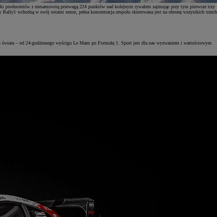
i producentów z niesamowitą przewagą 224 punktów nad kolejnym rywalem zajmując przy tym pierwsze trzy
ally1 wchodzą w swój ostatni sezon, pełna koncentracja zespołu skierowana jest na obronę wszystkich trzech
orach świata – od 24-godzinnego wyścigu Le Mans po Formułę 1. Sport jest dla nas wyzwaniem i wartościowym