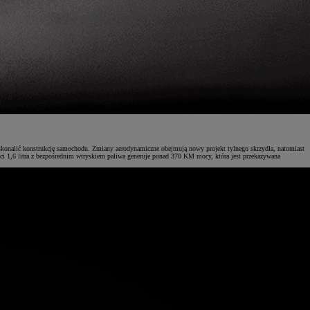
oskonalić konstrukcję samochodu. Zmiany aerodynamiczne obejmują nowy projekt tylnego skrzydła, natomiast
ści 1,6 litra z bezpośrednim wtryskiem paliwa generuje ponad 370 KM mocy, która jest przekazywana