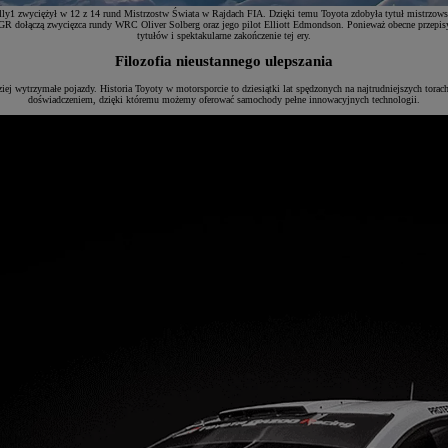
zwyciężył w 12 z 14 rund Mistrzostw Świata w Rajdach FIA. Dzięki temu Toyota zdobyła tytuł mistrzowsk
R dołączą zwycięzca rundy WRC Oliver Solberg oraz jego pilot Elliott Edmondson. Ponieważ obecne przepisy R
tytułów i spektakularne zakończenie tej ery.
Filozofia nieustannego ulepszania
dziej wytrzymałe pojazdy. Historia Toyoty w motorsporcie to dziesiątki lat spędzonych na najtrudniejszych t
doświadczeniem, dzięki któremu możemy oferować samochody pełne innowacyjnych technologii.