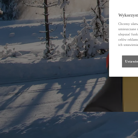
Wykorzystu
Chcemy ułatwi
umieszczane 
ulepszać funk
celów reklamo
ich ustawieni
Ustawie