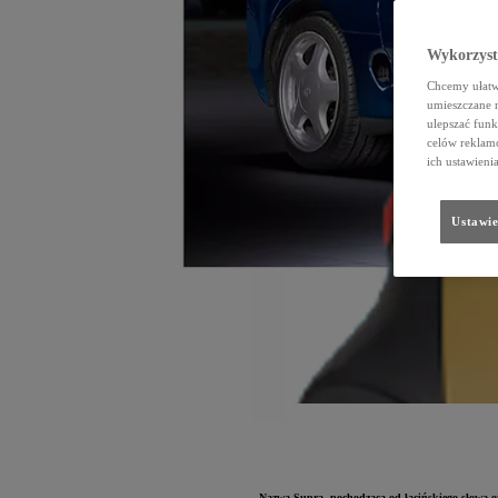
Wykorzystu
Chcemy ułatwi
umieszczane 
ulepszać funk
celów reklamo
ich ustawieni
Ustawie
Nazwa Supra, pochodząca od łacińskiego słowa o