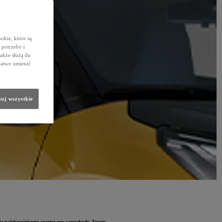
okie, które są
potrzeby i
także służą do
łatwo zmienić
uj wszystkie
e najsłynniejszego sportowego samochodu Toyoty.