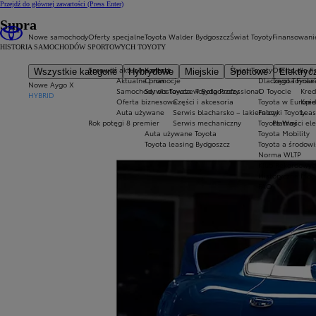
Przejdź do głównej zawartości
(Press Enter)
Supra
Nowe samochody
Oferty specjalne
Toyota Walder Bydgoszcz
Świat Toyoty
Finansowani
HISTORIA SAMOCHODÓW SPORTOWYCH TOYOTY
Sprawdź aktualne oferty
Kontakt
Świat Toyoty
Oferta dla f
Wszystkie kategorie
Hybrydowe
Miejskie
Sportowe
Elektryc
Aktualne promocje
O nas
Dlaczego Toyota
Toyota Finan
Nowe Aygo X
Samochody dostawcze Toyota Professional
Serwis Toyota w Bydgoszczy
O Toyocie
Kred
HYBRID
Oferta biznesowa
Części i akcesoria
Toyota w Europie
Kred
Auta używane
Serwis blacharsko – lakierniczy
Fabryki Toyoty
Leas
Rok potęgi 8 premier
Serwis mechaniczny
Toyota Way
Płatności el
Auta używane Toyota
Toyota Mobility
Toyota leasing Bydgoszcz
Toyota a środowi
Norma WLTP
Klub Rekordowyc
Historyczne Mod
FAQ