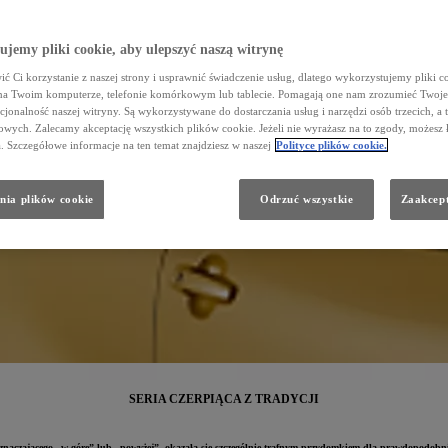
jemy pliki cookie, aby ulepszyć naszą witrynę
ć Ci korzystanie z naszej strony i usprawnić świadczenie usług, dlatego wykorzystujemy pliki co
na Twoim komputerze, telefonie komórkowym lub tablecie. Pomagają one nam zrozumieć Twoje 
cjonalność naszej witryny. Są wykorzystywane do dostarczania usług i narzędzi osób trzecich, a 
wych. Zalecamy akceptację wszystkich plików cookie. Jeżeli nie wyrażasz na to zgody, możesz 
a. Szczegółowe informacje na ten temat znajdziesz w naszej
Polityce plików cookie.
nia plików cookie
Odrzuć wszystkie
Zaakcept
SERIA CZERPIĄCA Z TRADYCJI
znaczającego „w górę” lub „powyżej”, okazała się szczególnie trafnym przydomkiem dla prawdopodobni