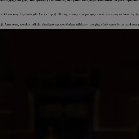
X (na innych rynkach jako Celica Supra). Dłuższy, szerszy i potężniejszy model stworzony na bazie Toyoty C
cji. Agresywne, szerokie nadkola, charakterystyczne składane reflektory i potężny silnik sprawiły, że przykuw