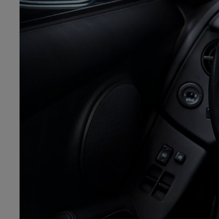
Od
105 300 zł
Corolla Hatchback
HYBRID