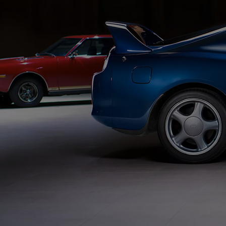
Od
81 900 zł
Yaris Cross
HYBRID