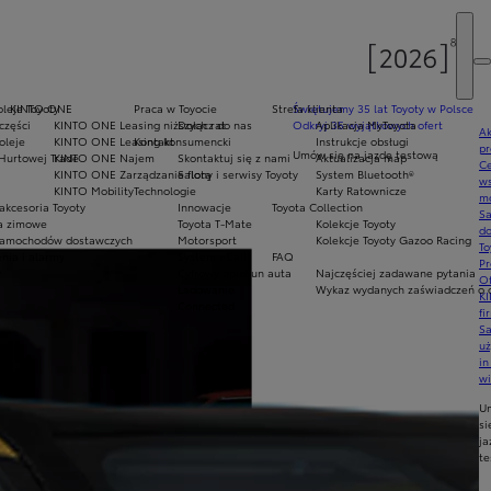
oleje Toyoty
KINTO ONE
Praca w Toyocie
Strefa klienta
Świętujemy 35 lat Toyoty w Polsce
części
KINTO ONE Leasing niższych rat
Dołącz do nas
Odkryj 35 wyjątkowych ofert
Aplikacja MyToyota
Ak
oleje
KINTO ONE Leasing konsumencki
Kontakt
Instrukcje obsługi
pr
Umów się na jazdę testową
Hurtowej Trade
KINTO ONE Najem
Skontaktuj się z nami
Aktualizacja map
Ce
KINTO ONE Zarządzanie flotą
Salony i serwisy Toyoty
System Bluetooth®
ws
KINTO Mobility
Technologie
Karty Ratownicze
mo
akcesoria Toyoty
Innowacje
Toyota Collection
S
ła zimowe
Toyota T-Mate
Kolekcje Toyoty
do
amochodów dostawczych
Motorsport
Kolekcje Toyoty Gazoo Racing
To
nia i alarmy
System eCall
FAQ
Pr
y
Cyfrowy opiekun auta
Najczęściej zadawane pytania
Of
Ładowanie
Wykaz wydanych zaświadczeń o o
KI
Connected
fi
S
u
in
w
U
si
ja
te