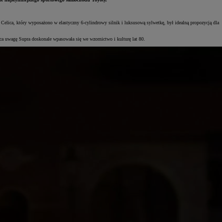
elica, który wyposażono w elastyczny 6-cylindrowy silnik i luksusową sylwetkę, był idealną propozycją dla
ająca uwagę Supra doskonale wpasowała się we wzornictwo i kulturę lat 80.