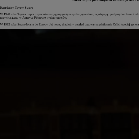
Narodziny Toyoty Supra
W 1978 roku Toyota Supra rozpoczęła swoją przygodę na rynku japońskim, występując pod przydomkiem Celica X
rozkwitającego w Ameryce Północnej rynku tourerów.
W 1982 roku Supra dotarła do Europy. Jej nowy, drapieżny wygląd bazował na platformie Celici trzeciej genera