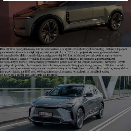
Rok 2030 to także planowany termin wprowadzenia na rynek czterech nowych technologii baterii o lepszych
parametrach ładowania i większej gęstości energii. Już w 2026 roku pojawi się nowa generacja baterii
do samochodów elektrycznych dająca zasięg powyżej 800 km. W dalszej perspektywie mają się również
pojawić tańsze i bardziej wydajne bipolarne baterie litowo-żelazowo-fosforanowe z przeznaczeniem
do popularnych modeli, umożliwiając przejechanie ponad 600 km na jednym ładowaniu. Następnie Toyota
przystąpi do produkcji bipolarnych baterii litowo-jonowych oferujących zasięg powyżej 1000 km. Ponadto
prowadzone są zaawansowane prace nad zupełnie nową technologią baterii z elektrolitem stałym, której debiut
jest przewidziany na 2027 rok. Według najnowszych prognoz technologia ta umożliwi zasięg
do 1200 km i skróci czas ładowania do 10 minut.