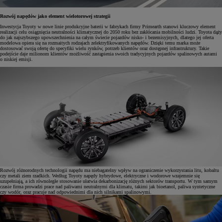
Rozwój napędów jako element wielotorowej strategii
Inwestycja Toyoty w nowe linie produkcyjne baterii w fabrykach firmy Primearth stanowi kluczowy element
realizacji celu osiągnięcia neutralności klimatycznej do 2050 roku bez zakłócania mobilności ludzi. Toyota dąży
do jak najszybszego upowszechnienia na całym świecie pojazdów nisko- i bezemisyjnych, dlatego jej oferta
modelowa opiera się na rozmaitych rodzajach zelektryfikowanych napędów. Dzięki temu marka może
dostosować swoją ofertę do specyfiki wielu rynków, potrzeb klientów oraz dostępnej infrastruktury. Takie
podejście daje milionom klientów możliwość zastąpienia swoich tradycyjnych pojazdów spalinowych autami
o niskiej emisji.
Rozwój różnorodnych technologii napędu ma niebagatelny wpływ na ograniczenie wykorzystania litu, kobaltu
czy metali ziem rzadkich. Według Toyoty napędy hybrydowe, elektryczne i wodorowe wzajemnie się
uzupełniają, a ich równoległe stosowanie ułatwia dekarbonizację różnych sektorów transportu. W tym samym
czasie firma prowadzi prace nad paliwami neutralnymi dla klimatu, takimi jak bioetanol, paliwa syntetyczne
czy wodór, oraz pracuje nad odpowiednimi dla nich silnikami spalinowymi.