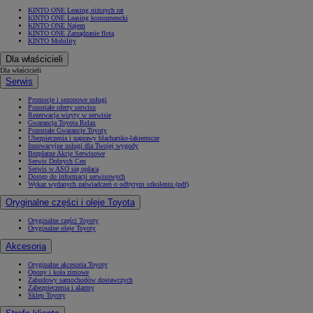
KINTO ONE Leasing niższych rat
KINTO ONE Leasing konsumencki
KINTO ONE Najem
KINTO ONE Zarządzanie flotą
KINTO Mobility
Dla właścicieli
Dla właścicieli
Serwis
Promocje i sezonowe usługi
Pozostałe oferty serwisu
Rezerwacja wizyty w serwisie
Gwarancja Toyota Relax
Pozostałe Gwarancje Toyoty
Ubezpieczenia i naprawy blacharsko-lakiernicze
Innowacyjne usługi dla Twojej wygody
Bezpłatne Akcje Serwisowe
Serwis Dobrych Cen
Serwis w ASO się opłaca
Dostęp do informacji serwisowych
Wykaz wydanych zaświadczeń o odbytym szkoleniu (pdf)
Oryginalne części i oleje Toyota
Oryginalne części Toyoty
Oryginalne oleje Toyoty
Akcesoria
Oryginalne akcesoria Toyoty
Opony i koła zimowe
Zabudowy samochodów dostawczych
Zabezpieczenia i alarmy
Sklep Toyoty