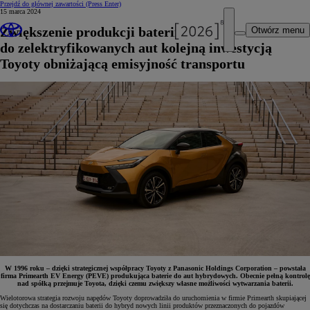
Przejdź do głównej zawartości
(Press Enter)
15 marca 2024
Zwiększenie produkcji baterii
Otwórz menu
do zelektryfikowanych aut kolejną inwestycją
Toyoty obniżającą emisyjność transportu
W 1996 roku – dzięki strategicznej współpracy Toyoty z Panasonic Holdings Corporation – powstała
firma Primearth EV Energy (PEVE) produkująca baterie do aut hybrydowych. Obecnie pełną kontrolę
nad spółką przejmuje Toyota, dzięki czemu zwiększy własne możliwości wytwarzania baterii.
Wielotorowa strategia rozwoju napędów Toyoty doprowadziła do uruchomienia w firmie Primearth skupiającej
się dotychczas na dostarczaniu baterii do hybryd nowych linii produktów przeznaczonych do pojazdów