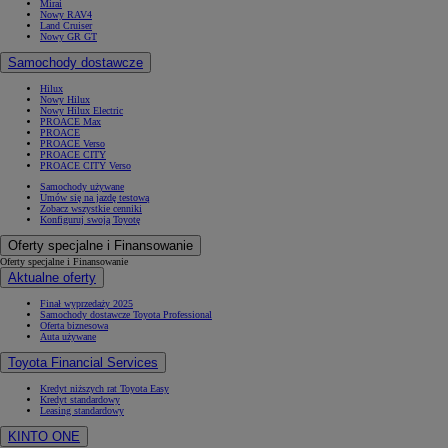
Mirai
Nowy RAV4
Land Cruiser
Nowy GR GT
Samochody dostawcze
Hilux
Nowy Hilux
Nowy Hilux Electric
PROACE Max
PROACE
PROACE Verso
PROACE CITY
PROACE CITY Verso
Samochody używane
Umów się na jazdę testową
Zobacz wszystkie cenniki
Konfiguruj swoją Toyotę
Oferty specjalne i Finansowanie
Oferty specjalne i Finansowanie
Aktualne oferty
Finał wyprzedaży 2025
Samochody dostawcze Toyota Professional
Oferta biznesowa
Auta używane
Toyota Financial Services
Kredyt niższych rat Toyota Easy
Kredyt standardowy
Leasing standardowy
KINTO ONE