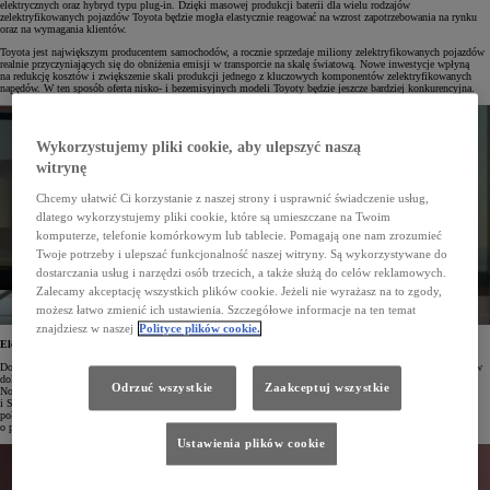
elektrycznych oraz hybryd typu plug-in. Dzięki masowej produkcji baterii dla wielu rodzajów
zelektryfikowanych pojazdów Toyota będzie mogła elastycznie reagować na wzrost zapotrzebowania na rynku
oraz na wymagania klientów.
Toyota jest największym producentem samochodów, a rocznie sprzedaje miliony zelektryfikowanych pojazdów
realnie przyczyniających się do obniżenia emisji w transporcie na skalę światową. Nowe inwestycje wpłyną
na redukcję kosztów i zwiększenie skali produkcji jednego z kluczowych komponentów zelektryfikowanych
napędów. W ten sposób oferta nisko- i bezemisyjnych modeli Toyoty będzie jeszcze bardziej konkurencyjna.
Wykorzystujemy pliki cookie, aby ulepszyć naszą
witrynę
Chcemy ułatwić Ci korzystanie z naszej strony i usprawnić świadczenie usług,
dlatego wykorzystujemy pliki cookie, które są umieszczane na Twoim
komputerze, telefonie komórkowym lub tablecie. Pomagają one nam zrozumieć
Twoje potrzeby i ulepszać funkcjonalność naszej witryny. Są wykorzystywane do
dostarczania usług i narzędzi osób trzecich, a także służą do celów reklamowych.
Zalecamy akceptację wszystkich plików cookie. Jeżeli nie wyrażasz na to zgody,
możesz łatwo zmienić ich ustawienia. Szczegółowe informacje na ten temat
znajdziesz w naszej
Polityce plików cookie.
Elektryfikacja napędów wśród kluczowych inwestycji
Do 2030 roku Toyota planuje zainwestować w rozwój i produkcję zelektryfikowanych pojazdów 70 miliardów
dolarów (równowartość 8 bilionów jenów), z czego połowa dotyczy baterii oraz samochodów elektrycznych.
Odrzuć wszystkie
Zaakceptuj wszystkie
Nowa strategia niesie z sobą liczne korzyści, w tym poszerzenie możliwości produkcyjnych baterii w Japonii
i Stanach Zjednoczonych oraz przyspieszenie prac nad nowymi technologiami akumulatorów. W drugiej
połowie dekady Toyota planuje zmniejszenie kosztów produkcji baterii do samochodów elektrycznych
o połowę, a do 2030 roku wzrost produkcji tych baterii do 200 gigawatogodzin.
Ustawienia plików cookie