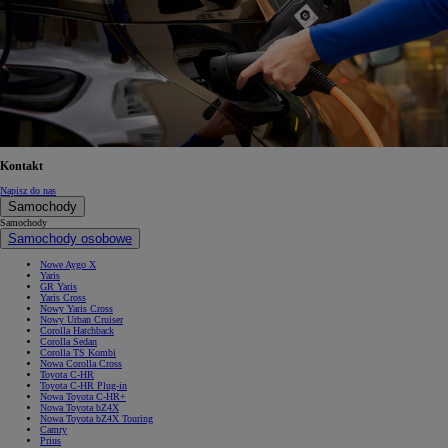
Kontakt
Napisz do nas
Samochody
Samochody
Samochody osobowe
Nowe Aygo X
Yaris
GR Yaris
Yaris Cross
Nowy Yaris Cross
Nowy Urban Cruiser
Corolla Hatchback
Corolla Sedan
Corolla TS Kombi
Nowa Corolla Cross
Toyota C-HR
Toyota C-HR Plug-in
Nowa Toyota C-HR+
Nowa Toyota bZ4X
Nowa Toyota bZ4X Touring
Camry
Prius