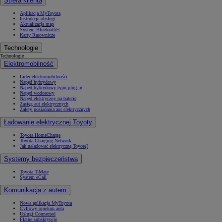
Strefa klienta
Aplikacja MyToyota
Instrukcje obsługi
Aktualizacja map
System Bluetooth®
Karty Ratownicze
Technologie
Technologie
Elektromobilność
Lider elektromobilności
Napęd hybrydowy
Napęd hybrydowy typu plug-in
Napęd wodorowy
Napęd elektryczny na baterię
Zasięg aut elektrycznych
Zalety posiadania aut elektrycznych
Ładowanie elektrycznej Toyoty
Toyota HomeCharge
Toyota Charging Network
Jak naładować elektryczną Toyotę?
Systemy bezpieczeństwa
Toyota T-Mate
System eCall
Komunikacja z autem
Nowa aplikacja MyToyota
Cyfrowy opiekun auta
Usługi Connected
Płatne subskrypcje