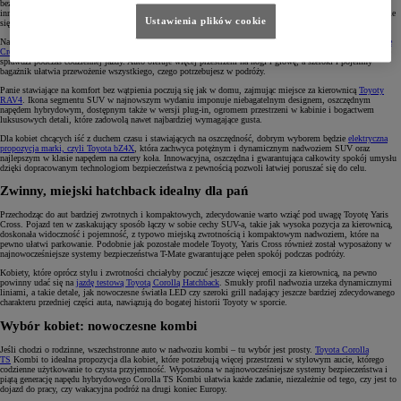
bezpiecznego wysiadania z pojazdu, dają pewność na każdej z dróg. Na pewno warto również wspomnieć o
innowacyjnych napędach hybrydowym i hybrydowym typu plug-in, które sprawiają, że jazda w mieście stanie
Ustawienia plików cookie
się czystą przyjemnością.
Na równie bezpieczną i komfortową podróż mogą liczyć kobiety, które wybiorą przestronną i
stylową Corollę
Cross
. Połączenie solidnej konstrukcji auta typu SUV z praktycznością samochodu rodzinnego doskonale się
sprawdzi podczas codziennej jazdy. Auto oferuje więcej przestrzeni na nogi i głowę, a szeroki i pojemny
bagażnik ułatwia przewożenie wszystkiego, czego potrzebujesz w podróży.
Panie stawiające na komfort bez wątpienia poczują się jak w domu, zajmując miejsce za kierownicą
Toyoty
RAV4
. Ikona segmentu SUV w najnowszym wydaniu imponuje niebagatelnym designem, oszczędnym
napędem hybrydowym, dostępnym także w wersji plug-in, ogromem przestrzeni w kabinie i bogactwem
luksusowych detali, które zadowolą nawet najbardziej wymagające gusta.
Dla kobiet chcących iść z duchem czasu i stawiających na oszczędność, dobrym wyborem będzie
elektryczna
propozycja marki, czyli Toyota bZ4X
, która zachwyca potężnym i dynamicznym nadwoziem SUV oraz
najlepszym w klasie napędem na cztery koła. Innowacyjna, oszczędna i gwarantująca całkowity spokój umysłu
dzięki dopracowanym technologiom bezpieczeństwa z pewnością pozwoli łatwiej poruszać się do celu.
Zwinny, miejski hatchback idealny dla pań
Przechodząc do aut bardziej zwrotnych i kompaktowych, zdecydowanie warto wziąć pod uwagę Toyotę Yaris
Cross. Pojazd ten w zaskakujący sposób łączy w sobie cechy SUV-a, takie jak wysoka pozycja za kierownicą,
doskonała widoczność i pojemność, z typowo miejską zwrotnością i kompaktowym nadwoziem, które na
pewno ułatwi parkowanie. Podobnie jak pozostałe modele Toyoty, Yaris Cross również został wyposażony w
najnowocześniejsze systemy bezpieczeństwa T-Mate gwarantujące pełen spokój podczas podróży.
Kobiety, które oprócz stylu i zwrotności chciałyby poczuć jeszcze więcej emocji za kierownicą, na pewno
powinny udać się na
jazdę testową Toyotą Corollą Hatchback
. Smukły profil nadwozia urzeka dynamicznymi
liniami, a takie detale, jak nowoczesne światła LED czy szeroki grill nadający jeszcze bardziej zdecydowanego
charakteru przedniej części auta, nawiązują do bogatej historii Toyoty w sporcie.
Wybór kobiet: nowoczesne kombi
Jeśli chodzi o rodzinne, wszechstronne auto w nadwoziu kombi – tu wybór jest prosty.
Toyota Corolla
TS
Kombi to idealna propozycja dla kobiet, które potrzebują więcej przestrzeni w stylowym aucie, którego
codzienne użytkowanie to czysta przyjemność. Wyposażona w najnowocześniejsze systemy bezpieczeństwa i
piątą generację napędu hybrydowego Corolla TS Kombi ułatwia każde zadanie, niezależnie od tego, czy jest to
dojazd do pracy, czy wakacyjna podróż na drugi koniec Europy.