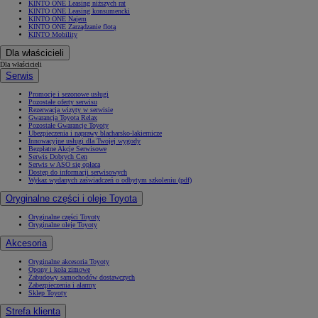
KINTO ONE Leasing niższych rat
KINTO ONE Leasing konsumencki
KINTO ONE Najem
KINTO ONE Zarządzanie flotą
KINTO Mobility
Dla właścicieli
Dla właścicieli
Serwis
Promocje i sezonowe usługi
Pozostałe oferty serwisu
Rezerwacja wizyty w serwisie
Gwarancja Toyota Relax
Pozostałe Gwarancje Toyoty
Ubezpieczenia i naprawy blacharsko-lakiernicze
Innowacyjne usługi dla Twojej wygody
Bezpłatne Akcje Serwisowe
Serwis Dobrych Cen
Serwis w ASO się opłaca
Dostęp do informacji serwisowych
Wykaz wydanych zaświadczeń o odbytym szkoleniu (pdf)
Oryginalne części i oleje Toyota
Oryginalne części Toyoty
Oryginalne oleje Toyoty
Akcesoria
Oryginalne akcesoria Toyoty
Opony i koła zimowe
Zabudowy samochodów dostawczych
Zabezpieczenia i alarmy
Sklep Toyoty
Strefa klienta