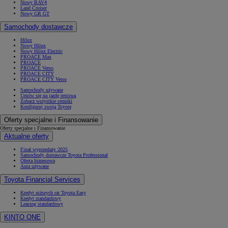
Nowy RAV4
Land Cruiser
Nowy GR GT
Samochody dostawcze
Hilux
Nowy Hilux
Nowy Hilux Electric
PROACE Max
PROACE
PROACE Verso
PROACE CITY
PROACE CITY Verso
Samochody używane
Umów się na jazdę testową
Zobacz wszystkie cenniki
Konfiguruj swoją Toyotę
Oferty specjalne i Finansowanie
Oferty specjalne i Finansowanie
Aktualne oferty
Finał wyprzedaży 2025
Samochody dostawcze Toyota Professional
Oferta biznesowa
Auta używane
Toyota Financial Services
Kredyt niższych rat Toyota Easy
Kredyt standardowy
Leasing standardowy
KINTO ONE