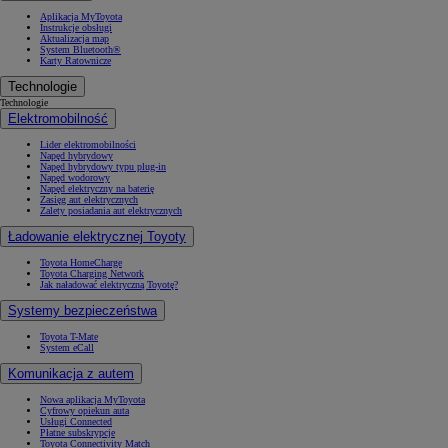
Aplikacja MyToyota
Instrukcje obsługi
Aktualizacja map
System Bluetooth®
Karty Ratownicze
Technologie
Technologie
Elektromobilność
Lider elektromobilności
Napęd hybrydowy
Napęd hybrydowy typu plug-in
Napęd wodorowy
Napęd elektryczny na baterię
Zasięg aut elektrycznych
Zalety posiadania aut elektrycznych
Ładowanie elektrycznej Toyoty
Toyota HomeCharge
Toyota Charging Network
Jak naładować elektryczną Toyotę?
Systemy bezpieczeństwa
Toyota T-Mate
System eCall
Komunikacja z autem
Nowa aplikacja MyToyota
Cyfrowy opiekun auta
Usługi Connected
Płatne subskrypcje
Toyota Connectivity Match