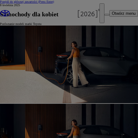
Przejdź do głównej zawartości
(Press Enter)
8 kwietnia 2025
Samochody dla kobiet
Otwórz menu
Porównanie modeli marki Toyota