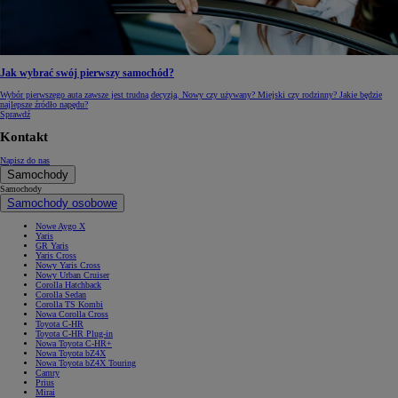
Jak wybrać swój pierwszy samochód?
Wybór pierwszego auta zawsze jest trudną decyzją. Nowy czy używany? Miejski czy rodzinny? Jakie będzie
najlepsze źródło napędu?
Sprawdź
Kontakt
Napisz do nas
Samochody
Samochody
Samochody osobowe
Nowe Aygo X
Yaris
GR Yaris
Yaris Cross
Nowy Yaris Cross
Nowy Urban Cruiser
Corolla Hatchback
Corolla Sedan
Corolla TS Kombi
Nowa Corolla Cross
Toyota C-HR
Toyota C-HR Plug-in
Nowa Toyota C-HR+
Nowa Toyota bZ4X
Nowa Toyota bZ4X Touring
Camry
Prius
Mirai