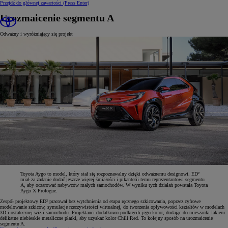
Przejdź do głównej zawartości
(Press Enter)
Urozmaicenie segmentu A
Odważny i wyróżniający się projekt
Toyota Aygo to model, który stał się rozpoznawalny dzięki odważnemu designowi. ED²
miał za zadanie dodać jeszcze więcej śmiałości i pikanterii temu reprezentantowi segmentu
A, aby oczarować nabywców małych samochodów. W wyniku tych działań powstała Toyota
Aygo X Prologue.
Zespół projektowy ED² pracował bez wytchnienia od etapu ręcznego szkicowania, poprzez cyfrowe
modelowanie szkiców, symulacje rzeczywistości wirtualnej, do tworzenia opływowości kształtów w modelach
3D i ostatecznej wizji samochodu. Projektanci dodatkowo podkręcili jego kolor, dodając do mieszanki lakieru
delikatne niebieskie metaliczne płatki, aby uzyskać kolor Chili Red. To kolejny sposób na urozmaicenie
segmentu A.