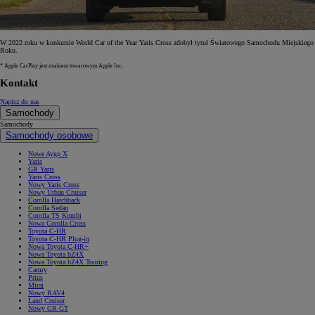
W 2022 roku w konkursie World Car of the Year Yaris Cross zdobył tytuł Światowego Samochodu Miejskiego
Roku.
* Apple CarPlay jest znakiem towarowym Apple Inc.
Kontakt
Napisz do nas
Samochody
Samochody
Samochody osobowe
Nowe Aygo X
Yaris
GR Yaris
Yaris Cross
Nowy Yaris Cross
Nowy Urban Cruiser
Corolla Hatchback
Corolla Sedan
Corolla TS Kombi
Nowa Corolla Cross
Toyota C-HR
Toyota C-HR Plug-in
Nowa Toyota C-HR+
Nowa Toyota bZ4X
Nowa Toyota bZ4X Touring
Camry
Prius
Mirai
Nowy RAV4
Land Cruiser
Nowy GR GT