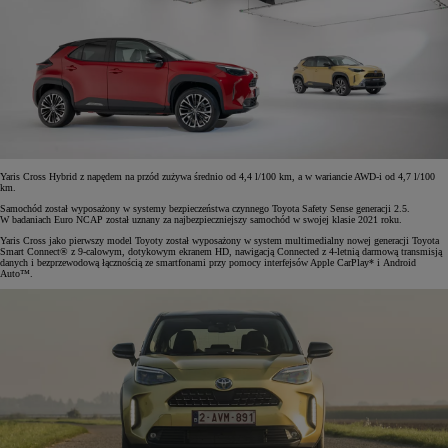
Yaris Cross Hybrid z napędem na przód zużywa średnio od 4,4 l/100 km, a w wariancie AWD-i od 4,7 l/100
km.
Samochód został wyposażony w systemy bezpieczeństwa czynnego Toyota Safety Sense generacji 2.5.
W badaniach Euro NCAP został uznany za najbezpieczniejszy samochód w swojej klasie 2021 roku.
Yaris Cross jako pierwszy model Toyoty został wyposażony w system multimedialny nowej generacji Toyota
Smart Connect® z 9-calowym, dotykowym ekranem HD, nawigacją Connected z 4-letnią darmową transmisją
danych i bezprzewodową łącznością ze smartfonami przy pomocy interfejsów Apple CarPlay* i Android
Auto™.