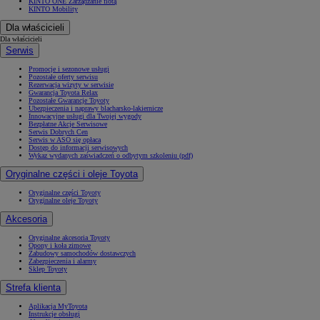
KINTO ONE Zarządzanie flotą
KINTO Mobility
Dla właścicieli
Dla właścicieli
Serwis
Promocje i sezonowe usługi
Pozostałe oferty serwisu
Rezerwacja wizyty w serwisie
Gwarancja Toyota Relax
Pozostałe Gwarancje Toyoty
Ubezpieczenia i naprawy blacharsko-lakiernicze
Innowacyjne usługi dla Twojej wygody
Bezpłatne Akcje Serwisowe
Serwis Dobrych Cen
Serwis w ASO się opłaca
Dostęp do informacji serwisowych
Wykaz wydanych zaświadczeń o odbytym szkoleniu (pdf)
Oryginalne części i oleje Toyota
Oryginalne części Toyoty
Oryginalne oleje Toyoty
Akcesoria
Oryginalne akcesoria Toyoty
Opony i koła zimowe
Zabudowy samochodów dostawczych
Zabezpieczenia i alarmy
Sklep Toyoty
Strefa klienta
Aplikacja MyToyota
Instrukcje obsługi