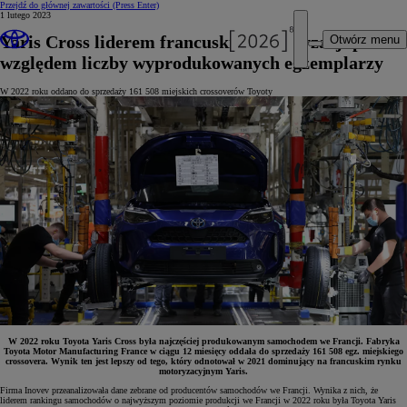
Przejdź do głównej zawartości
(Press Enter)
1 lutego 2023
Yaris Cross liderem francuskiej motoryzacji pod
Otwórz menu
względem liczby wyprodukowanych egzemplarzy
W 2022 roku oddano do sprzedaży 161 508 miejskich crossoverów Toyoty
W 2022 roku Toyota Yaris Cross była najczęściej produkowanym samochodem we Francji. Fabryka
Toyota Motor Manufacturing France w ciągu 12 miesięcy oddała do sprzedaży 161 508 egz. miejskiego
crossovera. Wynik ten jest lepszy od tego, który odnotował w 2021 dominujący na francuskim rynku
motoryzacyjnym Yaris.
Firma Inovev przeanalizowała dane zebrane od producentów samochodów we Francji.
Wynika z nich, że
liderem rankingu samochodów o najwyższym poziomie produkcji we Francji w 2022 roku była
Toyota Yaris