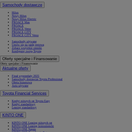
Samochody dostawcze
Hilux
Nowy Hilux
Nowy Hilux Electric
PROACE Max
PROACE
PROACE Verso
PROACE CITY
PROACE CITY Verso
Samochody używane
Umów się na jazdę testową
Zobacz wszystkie cenniki
Konfiguruj swoją Toyotę
Oferty specjalne i Finansowanie
Oferty specjalne i Finansowanie
Aktualne oferty
Finał wyprzedaży 2025
Samochody dostawcze Toyota Professional
Oferta biznesowa
Auta używane
Toyota Financial Services
Kredyt niższych rat Toyota Easy
Kredyt standardowy
Leasing standardowy
KINTO ONE
KINTO ONE Leasing niższych rat
KINTO ONE Leasing konsumencki
KINTO ONE Najem