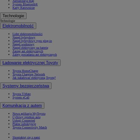
Aktualizacja map
System Bluetooth®
Karty Ratownicze
Technologie
Technologie
Elektromobilność
Lider elektromobilności
Napęd hybrydowy
Napęd hybrydowy typu plug-in
Napęd wodorowy
Napęd elektryczny na baterię
Zasięg aut elektrycznych
Zalety posiadania aut elektrycznych
Ładowanie elektrycznej Toyoty
Toyota HomeCharge
Toyota Charging Network
Jak naładować elektryczną Toyotę?
Systemy bezpieczeństwa
Toyota T-Mate
System eCall
Komunikacja z autem
Nowa aplikacja MyToyota
Cyfrowy opiekun auta
Usługi Connected
Płatne subskrypcje
Toyota Connectivity Match
Skontaktuj się z nami