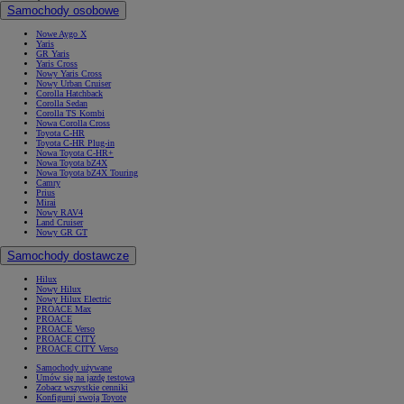
Samochody osobowe
Nowe Aygo X
Yaris
GR Yaris
Yaris Cross
Nowy Yaris Cross
Nowy Urban Cruiser
Corolla Hatchback
Corolla Sedan
Corolla TS Kombi
Nowa Corolla Cross
Toyota C-HR
Toyota C-HR Plug-in
Nowa Toyota C-HR+
Nowa Toyota bZ4X
Nowa Toyota bZ4X Touring
Camry
Prius
Mirai
Nowy RAV4
Land Cruiser
Nowy GR GT
Samochody dostawcze
Hilux
Nowy Hilux
Nowy Hilux Electric
PROACE Max
PROACE
PROACE Verso
PROACE CITY
PROACE CITY Verso
Samochody używane
Umów się na jazdę testową
Zobacz wszystkie cenniki
Konfiguruj swoją Toyotę