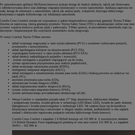
Po zainstalowaniu aplikacji MyToyota kierowca zyskuje dostęp do funkcji zdalnych, takich jak blokowania
i odblokowywania drzwi oraz zdalnego włączania klimatyzacji w swoim samochodzie. Aplikacja zapewnia też
stały dostęp do informacji o samochodzie, takich jak analiza jazdy, wskazówki dotyczące efektywnego
korzystania z napędu hybrydowego czy lokalizacja samochodu.
Corolla Cross Comfort została też wyposażona w pakiet bezpieczeństwa najnowszej generacji Toyota T-Mate.
Zawiera on najnowszą, trzecią generację systemów Toyota Safety Sense (TSS) z aktualizacjami online oraz inne
systemy wsparcia kierowcy podczas jazdy i parkowania. T-Mate sprawia, że prowadzenie samochodu staje się
łatwiejsze i bezpieczniejsze dla wszystkich uczestników ruchu drogowego.
W wersji Comfort Toyota T-Mate zawiera:
układ wczesnego reagowania w razie ryzyka zderzenia (PCS) z systemem wykrywania pieszych,
rowerzystów i motocyklistów,
układ zapobiegania kolizjom na skrzyżowaniach (PCS ITA),
wspomaganie kierownicy w razie ryzyka zderzenia (PCS ESA)
układ detekcji nadjeżdżających pojazdów i motocykli,
system ostrzegania o pojazdach włączających się do ruchu,
system ograniczania przyspieszania przy małych prędkościach,
układ awaryjnego zatrzymania pojazdu (EDSS),
inteligentny tempomat adaptacyjny (IACC),
układ ostrzegania o niezamierzonej zmianie pasa ruchu (LDA) z funkcją powrotu na właściwy tor
jazdy (SC),
asystenta utrzymania pasa ruchu (LTA),
automatyczne światła drogowe (AHB),
układ rozpoznawania znaków drogowych (RSA),
system wykrywania zmęczenia kierowcy (SWS),
system automatycznego powiadamiania ratunkowego (eCall).
Wersja Comfort w standardzie posiada także 17" felgi aluminiowe, elektrycznie składane
i podgrzewane lusterka, światła główne w technologii LED (Basic LED), światła do jazdy dziennej
(halogenowe) i światła przeciwmgielne w technologii LED. We wnętrzu kryje się dwustrefowa
klimatyzacja automatyczna z nawiewami w drugim rzędzie siedzeń, podłokietniki w obu rzędach
siedzeń i elektrycznie regulowane podparcie odcinka lędźwiowego fotela kierowcy.
Corolla Cross Comfort z napędem 1.8 Hybrid kosztuje od 143 900 zł. Z mocniejszym układem
2.0 Hybrid Dynamic Force napędzającym przednią oś cena auta wynosi 152 900 zł, a z napędem
AWD-i – 162 900 zł.