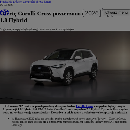
Przejdź do głównej zawartości
(Press Enter)
06-03-2023
Ofertę Corolli Cross poszerzono o nowy napęd
Otwórz menu
1.8 Hybrid
5. generacja napędu hybrydowego – mocniejsza i oszczędniejsza
Od marca 2023 roku w przedsprzedaży dostępna będzie
Corolla Cross
z napędem hybrydowym
5. generacji 1.8 Hybrid 140 KM. Z kolei Corolla Cross z napędem 2.0 Hybrid Dynamic Force zyska
nową najwyższą wersję wyposażenia – Executive, a także cztery dwukolorowe kompozycje nadwozia.
W listopadzie 2022 roku na polskim rynku zadebiutował nowy crossover Toyoty – Corolla Cross.
Model ten od razu spotkał się z ogromnym zainteresowaniem klientów, którzy zamówili już ponad
5000 egz.