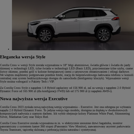
Elegancka wersja Style
Corolla Cross w wersji Style została wyposażona w 18" felgi aluminiowe, światła główne i światła do jazdy
dziennej w technologii LED, tylne światła w technologii LED (Basic LED), przyciemniane tylne szyby, czarne
listwy okienne, przedni grill w kolorze fortepianowej czerni z satynowym obramowaniem i relingi dachowe.
We wnętrzu znajdziemy podgrzewane przednie fotele, stację do bezprzewodowego ładowania telefonu w konsoli
centralnej oraz system bezkluczykowego dostępu do samochodu (Inteligentny kluczyk). Wyposażenie wersji
Style można wzbogacić o Pakiety Tech i VIP.
Za Corollę Cross Style z napędem 1.8 Hybrid zapłacimy od 156 900 zł, zaś za wersję z napędem 2.0 Hybrid
Dynamic Force od 165 900 zł (dla konfiguracji FWD) lub od 175 900 zł (z napędem AWD-i).
Nowa najwyższa wersja Executive
Corolla Cross 2023 zyskała nową najwyższą wersję wyposażenia – Executive. Jest ona odstępna po wybraniu
napędu 2.0 Hybrid Dynamic Force. To jedyna wersja tego modelu, dostępna za dopłatą w dwukolorowych
kompozycjach nadwozia z czarnym dachem. Ich wybór obejmuje kolory Platinum White Pearl, Shimmering
Silver, Manhattan Grey oraz Tokyo Red.
Corolla Cross Executive została wyposażona m.in. w elektrycznie unoszone drzwi bagażnika, monitor
panoramiczny z systemem kamer 360 stopni (Panoramic View Monitor), zaawansowany asystent parkowania
Toyota Teammate, tapicerkę skórzaną z perforacją (skóra naturalna i syntetyczna).