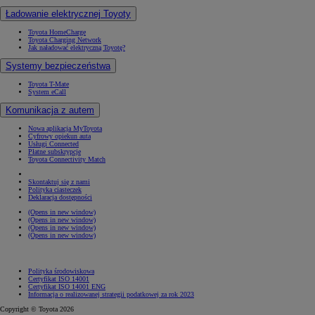
Ładowanie elektrycznej Toyoty
Toyota HomeCharge
Toyota Charging Network
Jak naładować elektryczną Toyotę?
Systemy bezpieczeństwa
Toyota T-Mate
System eCall
Komunikacja z autem
Nowa aplikacja MyToyota
Cyfrowy opiekun auta
Usługi Connected
Płatne subskrypcje
Toyota Connectivity Match
Skontaktuj się z nami
Polityka ciasteczek
Deklaracja dostępności
(Opens in new window)
(Opens in new window)
(Opens in new window)
(Opens in new window)
Polityka środowiskowa
Certyfikat ISO 14001
Certyfikat ISO 14001 ENG
Informacja o realizowanej strategii podatkowej za rok 2023
Copyright © Toyota 2026