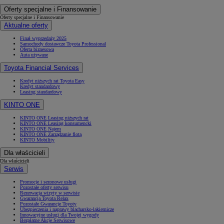
Oferty specjalne i Finansowanie
Oferty specjalne i Finansowanie
Aktualne oferty
Finał wyprzedaży 2025
Samochody dostawcze Toyota Professional
Oferta biznesowa
Auta używane
Toyota Financial Services
Kredyt niższych rat Toyota Easy
Kredyt standardowy
Leasing standardowy
KINTO ONE
KINTO ONE Leasing niższych rat
KINTO ONE Leasing konsumencki
KINTO ONE Najem
KINTO ONE Zarządzanie flotą
KINTO Mobility
Dla właścicieli
Dla właścicieli
Serwis
Promocje i sezonowe usługi
Pozostałe oferty serwisu
Rezerwacja wizyty w serwisie
Gwarancja Toyota Relax
Pozostałe Gwarancje Toyoty
Ubezpieczenia i naprawy blacharsko-lakiernicze
Innowacyjne usługi dla Twojej wygody
Bezpłatne Akcje Serwisowe