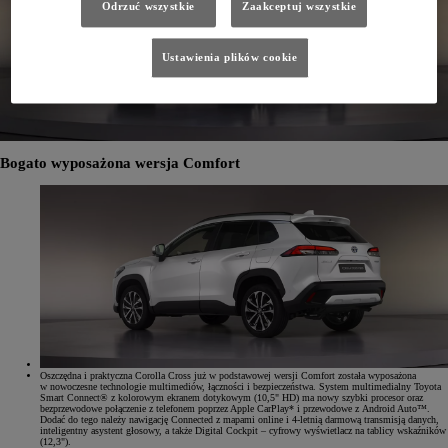
Odrzuć wszystkie
Zaakceptuj wszystkie
Ustawienia plików cookie
Bogato wyposażona wersja Comfort
Oszczędna i praktyczna Corolla Cross już w podstawowej wersji Comfort została wyposażona
w nowoczesne technologie multimediów, łączności i bezpieczeństwa. System multimedialny Toyota
Smart Connect® z kolorowym ekranem dotykowym (10,5" HD) ma nowy szybki procesor oraz
bezprzewodowe połączenie z telefonem poprzez Apple CarPlay* i przewodowe z Android Auto™.
Dodać do tego należy nawigację Connected z mapami online i 4-letnią darmową transmisją danych,
inteligentny asystent głosowy, a także Digital Cockpit – cyfrowy wyświetlacz na tablicy wskaźników
(12,3").