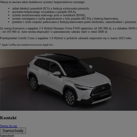
Wersja ta zawiera także dodatkowe systemy bezpieczeństwa czynnego:
układ detekcji przeszkód (ICS) z funkcją wykrywania pieszych,
asystenta bezpiecznego wysiadania z pojazdu (SEA),
system monitorowania martwego pola w lusterkach (BSM),
system ostrzegania o ruchu poprzecznym z tyłu pojazdu (RCTA) z funkcją hamowania,
przednie i tylne czujniki parkowania z funkcją hamowania przed obiektami, samochodami i pieszymi.
Za wersję Executive z napędem 2.0 Hybrid Dynamic Force FWD zapłacimy od 183 900 zł, a z układem AWD-i
– od 193 900 zł. Auto można doposażyć w panoramiczny szklany dach w cenie 5000 zł.
Przedsprzedaż Corolli Cross z napędem 1.8 Hybrid w polskich salonach rozpocznie się w marcu 2023 roku.
* Apple CarPlay jest znakiem towarowym Apple Inc.
Kontakt
Napisz do nas
Samochody
Samochody