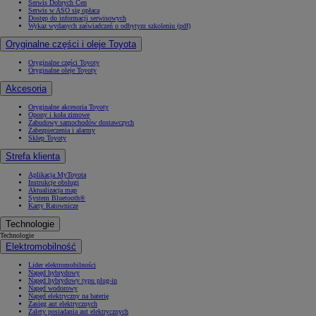
Serwis Dobrych Cen
Serwis w ASO się opłaca
Dostęp do informacji serwisowych
Wykaz wydanych zaświadczeń o odbytym szkoleniu (pdf)
Oryginalne części i oleje Toyota
Oryginalne części Toyoty
Oryginalne oleje Toyoty
Akcesoria
Oryginalne akcesoria Toyoty
Opony i koła zimowe
Zabudowy samochodów dostawczych
Zabezpieczenia i alarmy
Sklep Toyoty
Strefa klienta
Aplikacja MyToyota
Instrukcje obsługi
Aktualizacja map
System Bluetooth®
Karty Ratownicze
Technologie
Technologie
Elektromobilność
Lider elektromobilności
Napęd hybrydowy
Napęd hybrydowy typu plug-in
Napęd wodorowy
Napęd elektryczny na baterię
Zasięg aut elektrycznych
Zalety posiadania aut elektrycznych