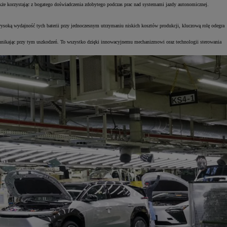
akże korzystając z bogatego doświadczenia zdobytego podczas prac nad systemami jazdy autonomicznej.
ysoką wydajność tych baterii przy jednoczesnym utrzymaniu niskich kosztów produkcji, kluczową rolę odegra
 unikając przy tym uszkodzeń. To wszystko dzięki innowacyjnemu mechanizmowi oraz technologii sterowania