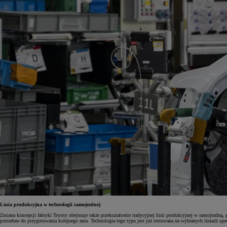
Linia produkcyjna w technologii samojezdnej
Zmiana koncepcji fabryki Toyoty obejmuje także przekształcenie tradycyjnej linii produkcyjnej w samojezdn
potrzebne do przygotowania kolejnego auta. Technologia tego typu jest już testowana na wybranych liniach s