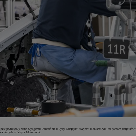
ą, gdzie podzespoły same będą przemieszczać się między kolejnymi stacjami montażowymi za pomocą czujników 
pawalniczych w fabryce Motomachi.