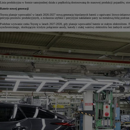
Linia produkcyjna w formie samojezdnej działa z prędkością dostosowaną do masowej produkcji pojazdów, stos
Baterie nowej generacji
Toyota planuje wprowadzić w latach 2026-2027 nową generację bipolarnych baterii z ogniwami litowo-żelazowo
precyzja procesów produkcyjnych, a zwłaszcza szybkie i precyzyjne nakładanie pasty na metalową folię podczas
Od
105 300 zł
Podobne wyzwanie czeka Toyotę w latach 2027-2028, gdy planuje wprowadzić baterie ze stałym elektrolitem. 
synchronicznego, skutkującym ścisłym połączenie anody, katody i stałej warstwy elektrolitu bez żadnych szczel
Corolla Hatchback
HYBRID