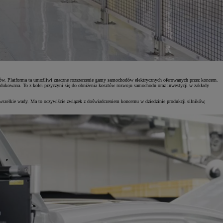
ntów. Platforma ta umożliwi znaczne rozszerzenie gamy samochodów elektrycznych oferowanych przez koncern.
edukowana. To z kolei przyczyni się do obniżenia kosztów rozwoju samochodu oraz inwestycji w zakłady
wszelkie wady. Ma to oczywiście związek z doświadczeniem koncernu w dziedzinie produkcji silników,