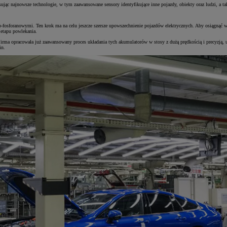
ując najnowsze technologie, w tym zaawansowane sensory identyfikujące inne pojazdy, obiekty oraz ludzi, a t
-fosforanowymi. Ten krok ma na celu jeszcze szersze upowszechnienie pojazdów elektrycznych. Aby osiągnąć w
 etapu powlekania.
Firma opracowała już zaawansowany proces układania tych akumulatorów w stosy z dużą prędkością i precyzją,
in.