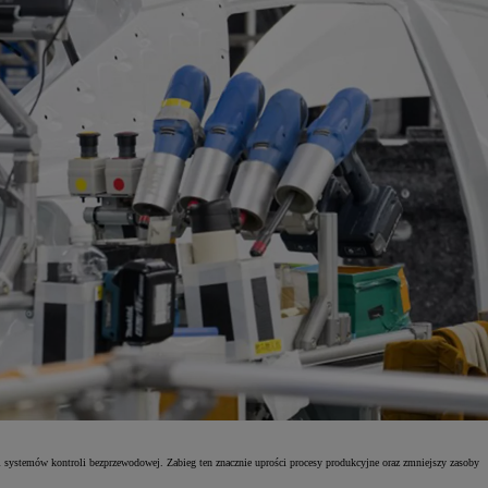
i systemów kontroli bezprzewodowej. Zabieg ten znacznie uprości procesy produkcyjne oraz zmniejszy zasoby