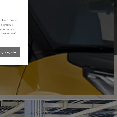
okie, które są
potrzeby i
także służą do
łatwo zmienić
uj wszystkie