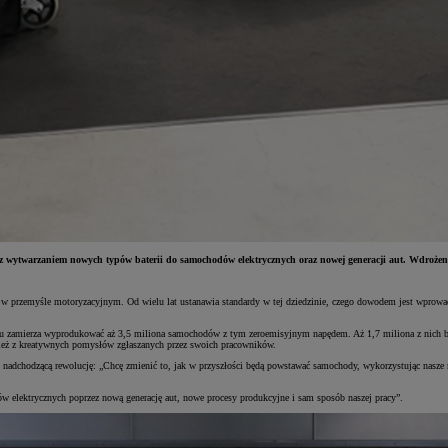
 wytwarzaniem nowych typów baterii do samochodów elektrycznych oraz nowej generacji aut. Wdroże
w przemyśle motoryzacyjnym. Od wielu lat ustanawia standardy w tej dziedzinie, czego dowodem jest wprowad
oku zamierza wyprodukować aż 3,5 miliona samochodów z tym zeroemisyjnym napędem. Aż 1,7 miliona z nich bę
nież z kreatywnych pomysłów zgłaszanych przez swoich pracowników.
ił nadchodzącą rewolucję: „Chcę zmienić to, jak w przyszłości będą powstawać samochody, wykorzystując nasz
 elektrycznych poprzez nową generację aut, nowe procesy produkcyjne i sam sposób naszej pracy”.