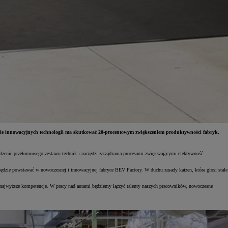
nie innowacyjnych technologii ma skutkować 20-procentowym zwiększeniem produktywności fabryk.
zenie przełomowego zestawu technik i narzędzi zarządzania procesami zwiększającymi efektywność
dzie powstawać w nowoczesnej i innowacyjnej fabryce BEV Factory. W duchu zasady kaizen, która głosi stałe
e najwyższe kompetencje. W pracy nad autami będziemy łączyć talenty naszych pracowników, nowoczesne