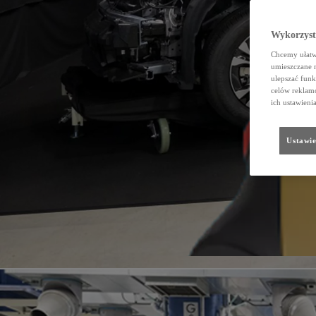
Wykorzystu
Chcemy ułatwi
umieszczane 
ulepszać funk
celów reklamo
ich ustawieni
Ustawie