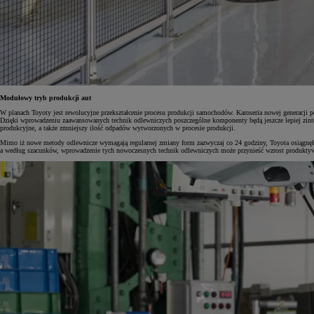
Modułowy tryb produkcji aut
W planach Toyoty jest rewolucyjne przekształcenie procesu produkcji samochodów. Karoseria nowej generacji 
Dzięki wprowadzeniu zaawansowanych technik odlewniczych poszczególne komponenty będą jeszcze lepiej zinte
produkcyjne, a także zmniejszy ilość odpadów wytworzonych w procesie produkcji.
Mimo iż nowe metody odlewnicze wymagają regularnej zmiany form zazwyczaj co 24 godziny, Toyota osiągnęła 
a według szacunków, wprowadzenie tych nowoczesnych technik odlewniczych może przynieść wzrost produkty