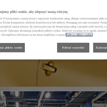
jemy pliki cookie, aby ulepszyć naszą witrynę
ć Ci korzystanie z naszej strony i usprawnić świadczenie usług, dlatego wykorzystujemy pliki co
na Twoim komputerze, telefonie komórkowym lub tablecie. Pomagają one nam zrozumieć Twoje 
cjonalność naszej witryny. Są wykorzystywane do dostarczania usług i narzędzi osób trzecich, a 
wych. Zalecamy akceptację wszystkich plików cookie. Jeżeli nie wyrażasz na to zgody, możesz 
a. Szczegółowe informacje na ten temat znajdziesz w naszej
Polityce plików cookie.
nia plików cookie
Odrzuć wszystkie
Zaakcept