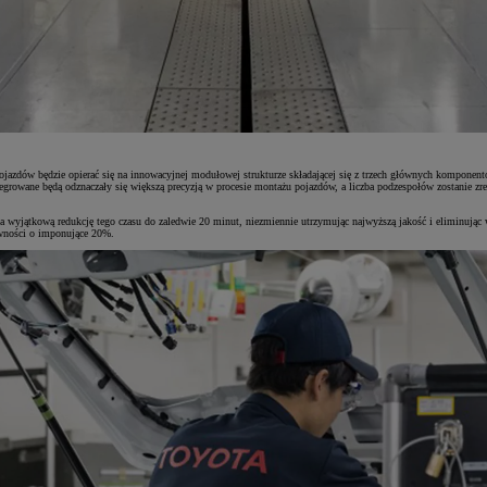
pojazdów będzie opierać się na innowacyjnej modułowej strukturze składającej się z trzech głównych kompone
growane będą odznaczały się większą precyzją w procesie montażu pojazdów, a liczba podzespołów zostanie zr
wyjątkową redukcję tego czasu do zaledwie 20 minut, niezmiennie utrzymując najwyższą jakość i eliminując 
wności o imponujące 20%.