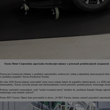
Toyota Motor Corporation zapowiada rewolucyjne zmiany w procesach produkcyjnych związanych z
Toyota jest światowym liderem w produkcji samochodów osobowych i jedną z najbardziej innowacyjnych firm 
Od
81 900 zł
w produkcji pojazdów Toyota Production System.
Do roku 2028 Toyota planuje wprowadzić cztery nowe rodzaje baterii do pojazdów elektrycznych, a w 2030 r
Yaris Cross
doskonalenie, Toyota wytrwale pracuje nad udoskonaleniem swoich procesów produkcyjnych, korzystając rów
HYBRID
Podczas warsztatów monozukuri, czyli "sztuki tworzenia rzeczy" dyrektor ds. produkcji Kazuaki Shingo ogłos
technologie oraz techniki cyfrowe”.
Prezes BEV Factory Takero Kato potwierdził te słowa: „W BEV Factory chcemy zmienić przyszłość samochodów