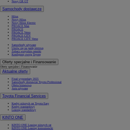
Nowy GR GT
Samochody dostawcze
Hilux
Nowy Hilux
Nowy Hilux Electric
PROACE Max
PROACE
PROACE Verso
PROACE CITY
PROACE CITY Verso
Samochody używane
Umów się na jazdę testową
Zobacz wszystkie cenniki
Konfiguruj swoją Toyotę
Oferty specjalne i Finansowanie
Oferty specjalne i Finansowanie
Aktualne oferty
Finał wyprzedaży 2025
Samochody dostawcze Toyota Professional
Oferta biznesowa
Auta używane
Toyota Financial Services
Kredyt niższych rat Toyota Easy
Kredyt standardowy
Leasing standardowy
KINTO ONE
KINTO ONE Leasing niższych rat
KINTO ONE Leasing konsumencki