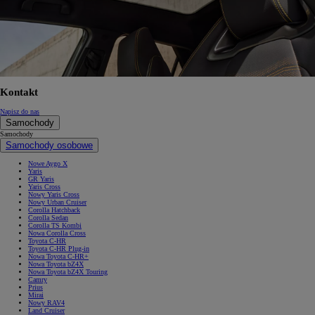
Kontakt
Napisz do nas
Samochody
Samochody
Samochody osobowe
Nowe Aygo X
Yaris
GR Yaris
Yaris Cross
Nowy Yaris Cross
Nowy Urban Cruiser
Corolla Hatchback
Corolla Sedan
Corolla TS Kombi
Nowa Corolla Cross
Toyota C-HR
Toyota C-HR Plug-in
Nowa Toyota C-HR+
Nowa Toyota bZ4X
Nowa Toyota bZ4X Touring
Camry
Prius
Mirai
Nowy RAV4
Land Cruiser