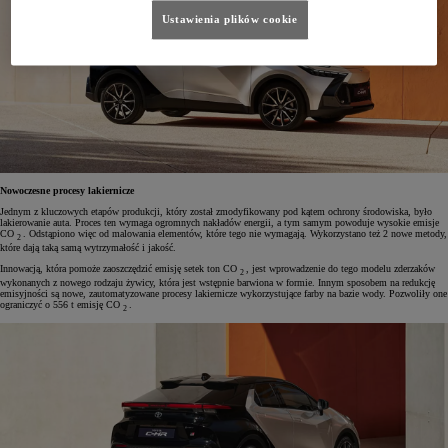
Ustawienia plików cookie
Nowoczesne procesy lakiernicze
Jednym z kluczowych etapów produkcji, który został zmodyfikowany pod kątem ochrony środowiska, było
lakierowanie auta. Proces ten wymaga ogromnych nakładów energii, a tym samym powoduje wysokie emisje
CO
. Odstąpiono więc od malowania elementów, które tego nie wymagają. Wykorzystano też 2 nowe metody,
2
które dają taką samą wytrzymałość i jakość.
Innowacją, która pomoże zaoszczędzić emisję setek ton CO
, jest wprowadzenie do tego modelu zderzaków
2
wykonanych z nowego rodzaju żywicy, która jest wstępnie barwiona w formie. Innym sposobem na redukcję
emisyjności są nowe, zautomatyzowane procesy lakiernicze wykorzystujące farby na bazie wody. Pozwoliły one
ograniczyć o 556 t emisję CO
.
2