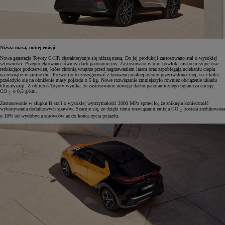
Niższa masa, mniej emisji
Nowa generacja Toyoty C-HR charakteryzuje się niższą masą. Do jej produkcji zastosowano stal o wysokiej
sztywności. Przeprojektowano również dach panoramiczny. Zastosowano w nim powłoki niskoemisyjne oraz
redukujące podczerwień, które chronią wnętrze przed nagrzewaniem latem oraz zapobiegają uciekaniu ciepła
na zewnątrz w zimne dni. Pozwoliło to zrezygnować z konwencjonalnej osłony przeciwsłonecznej, co z kolei
przełożyło się na obniżenie masy pojazdu o 5 kg. Nowe rozwiązanie zmniejszyło również obciążenie układu
klimatyzacji. Z obliczeń Toyoty wynika, że zastosowanie nowego dachu panoramicznego ogranicza emisję
CO
o 0,5 g/km.
2
Zastosowanie w słupku B stali o wysokiej wytrzymałości 2000 MPa sprawiło, że zniknęła konieczność
wykonywania dodatkowych spawów. Szacuje się, że dzięki temu rozwiązaniu emisja CO
została zredukowana
2
o 10% od wydobycia surowców aż do końca życia pojazdu.