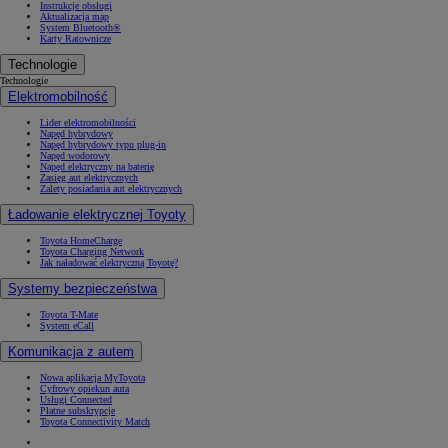
Instrukcje obsługi
Aktualizacja map
System Bluetooth®
Karty Ratownicze
Technologie
Technologie
Elektromobilność
Lider elektromobilności
Napęd hybrydowy
Napęd hybrydowy typu plug-in
Napęd wodorowy
Napęd elektryczny na baterię
Zasięg aut elektrycznych
Zalety posiadania aut elektrycznych
Ładowanie elektrycznej Toyoty
Toyota HomeCharge
Toyota Charging Network
Jak naładować elektryczną Toyotę?
Systemy bezpieczeństwa
Toyota T-Mate
System eCall
Komunikacja z autem
Nowa aplikacja MyToyota
Cyfrowy opiekun auta
Usługi Connected
Płatne subskrypcje
Toyota Connectivity Match