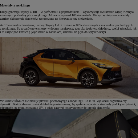
Materiały z recyklingu
Druga generacja Toyoty C-HR – w porównaniu z poprzednikiem – wykorzystuje dwukrotnie więcej tworzyw
sztucznych pochodzących z recyklingu. Mowa tu o ponad 100 elementach. Tak np. syntetyczne materiały
zamiast skórzanych elementów zastosowano na kierownicy czy siedzeniach.
Aż 19 elementów konstrukcji nowej Toyoty C-HR zostało w 80% stworzonych z materiałów pochodzących
z recyklingu. Są to zarówno elementy widoczne na pierwszy rzut oka (pokrywa chłodnicy, części zderzaka), jak
i te ukryte pod karoserią (wyciszenie w nadkolach, zbiornik na płyn do spryskiwaczy).
We kabinie również nie brakuje plastiku pochodzącego z recyklingu. To m.in. wytłoczki bagażnika czy
dywaniki. Każdy element został dokładnie przetestowany, by spełniał najwyższe standardy pod kątem jakości,
odporności na promieniowanie UV, a także pasował kolorystycznie do innych elementów.