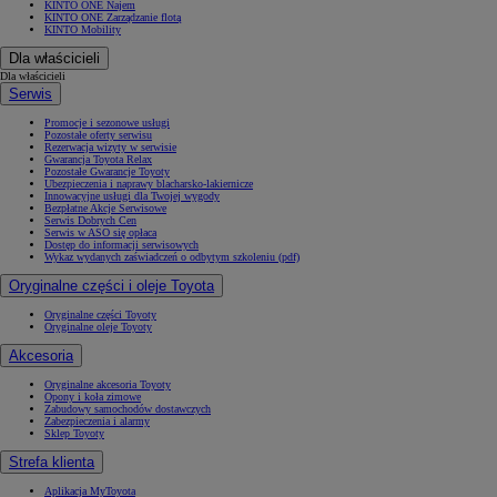
KINTO ONE Najem
KINTO ONE Zarządzanie flotą
KINTO Mobility
Dla właścicieli
Dla właścicieli
Serwis
Promocje i sezonowe usługi
Pozostałe oferty serwisu
Rezerwacja wizyty w serwisie
Gwarancja Toyota Relax
Pozostałe Gwarancje Toyoty
Ubezpieczenia i naprawy blacharsko-lakiernicze
Innowacyjne usługi dla Twojej wygody
Bezpłatne Akcje Serwisowe
Serwis Dobrych Cen
Serwis w ASO się opłaca
Dostęp do informacji serwisowych
Wykaz wydanych zaświadczeń o odbytym szkoleniu (pdf)
Oryginalne części i oleje Toyota
Oryginalne części Toyoty
Oryginalne oleje Toyoty
Akcesoria
Oryginalne akcesoria Toyoty
Opony i koła zimowe
Zabudowy samochodów dostawczych
Zabezpieczenia i alarmy
Sklep Toyoty
Strefa klienta
Aplikacja MyToyota