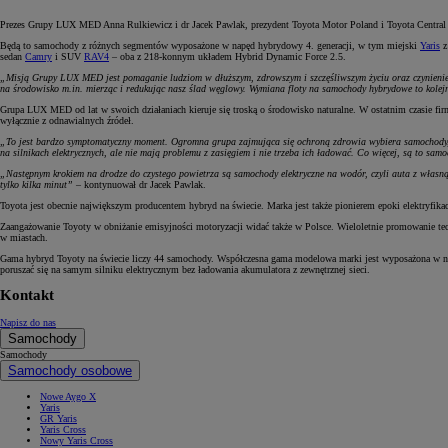
Prezes Grupy LUX MED Anna Rulkiewicz i dr Jacek Pawlak, prezydent Toyota Motor Poland i Toyota Centra
Będą to samochody z różnych segmentów wyposażone w napęd hybrydowy 4. generacji, w tym miejski
Yaris
z
sedan
Camry
i SUV
RAV4
– oba z 218-konnym układem Hybrid Dynamic Force 2.5.
„Misją Grupy LUX MED jest pomaganie ludziom w dłuższym, zdrowszym i szczęśliwszym życiu oraz czynienie św
na środowisko m.in. mierząc i redukując nasz ślad węglowy. Wymiana floty na samochody hybrydowe to kolejny
Grupa LUX MED od lat w swoich działaniach kieruje się troską o środowisko naturalne. W ostatnim czasie firma
wyłącznie z odnawialnych źródeł.
„To jest bardzo symptomatyczny moment. Ogromna grupa zajmująca się ochroną zdrowia wybiera samochody, kt
na silnikach elektrycznych, ale nie mają problemu z zasięgiem i nie trzeba ich ładować. Co więcej, są to 
„Następnym krokiem na drodze do czystego powietrza są samochody elektryczne na wodór, czyli auta z własną e
tylko kilka minut”
– kontynuował dr Jacek Pawlak.
Toyota jest obecnie największym producentem hybryd na świecie. Marka jest także pionierem epoki elektryfika
Zaangażowanie Toyoty w obniżanie emisyjności motoryzacji widać także w Polsce. Wieloletnie promowanie tec
w miastach.
Gama hybryd Toyoty na świecie liczy 44 samochody. Współczesna gama modelowa marki jest wyposażona w na
poruszać się na samym silniku elektrycznym bez ładowania akumulatora z zewnętrznej sieci.
Kontakt
Napisz do nas
Samochody
Samochody
Samochody osobowe
Nowe Aygo X
Yaris
GR Yaris
Yaris Cross
Nowy Yaris Cross