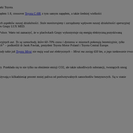
rki Toyota.
dem 1.8, crossover
Toyota C-HR
z tym samym napędem, a także średniej wielkości
ch aspektów naszej działalności. Stale monitorujemy i zarządzamy wpływem naszej działalności operacyjnej
ezes Grupy LUX MED.
Polsce. Warto też zaznaczyć, że w placówkach Grupy wykorzystuje się energię elektryczną pozyskiwaną
yjnych aut. To są samochody, które 60–70% czasu i dystansu w miastach pokonują bezemisyjnie, tylko
ych”
– podkreślił dr Jacek Pawlak, prezydent Toyota Motor Poland i Toyota Central Europe.
ody takie jak
Toyota Mirai
nie mają wad aut elektrycznych – Mirai ma zasięg 650 km, a jego tankowanie trwa
 Przekłada się to nie tylko na obniżenie emisji CO2, ale także szkodliwych substancji, tworzących smog
żywają o kilkadziesiąt procent mniej paliwa od porównywalnych samochodów benzynowych. Są w stanie