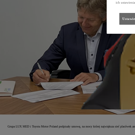
ich ustawieni
Ustawie
Grupa LUX MED i Toyota Motor Poland podpisały umowę, na mocy której największa sieć placówek amb