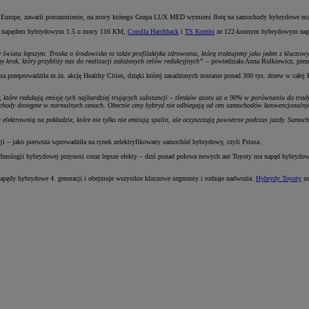
l Europe, zawarli porozumienie, na mocy którego Grupa LUX MED wymieni flotę na samochody hybrydowe ma
 napędem hybrydowym 1.5 o mocy 116 KM,
Corolla Hatchback
i
TS Kombi
ze 122-konnym hybrydowym napę
iata lepszym. Troska o środowisko to także profilaktyka zdrowotna, którą traktujemy jako jeden z kluczowy
 krok, który przybliży nas do realizacji założonych celów redukcyjnych”
– powiedziała Anna Rulkiewicz, pr
 przeprowadziła m.in. akcję Healthy Cities, dzięki której zasadzonych zostanie ponad 300 tys. drzew w całej 
óre redukują emisję tych najbardziej trujących substancji – tlenków azotu aż o 90% w porównaniu do tradyc
samochody dostępne w normalnych cenach. Obecnie ceny hybryd nie odbiegają od cen samochodów konwencjonaln
lektrownią na pokładzie, które nie tylko nie emitują spalin, ale oczyszczają powietrze podczas jazdy. Samoch
cji – jako pierwsza wprowadziła na rynek zelektryfikowany samochód hybrydowy, czyli Priusa.
hnologii hybrydowej przynosi coraz lepsze efekty – dziś ponad połowa nowych aut Toyoty ma napęd hybrydowy.
pędy hybrydowe 4. generacji i obejmuje wszystkie kluczowe segmenty i rodzaje nadwozia.
Hybrydy Toyoty
zu