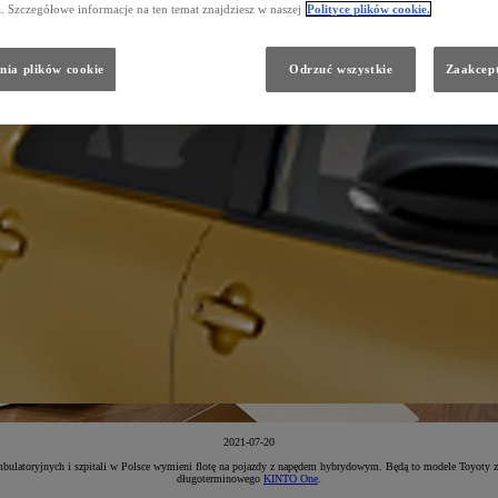
a. Szczegółowe informacje na ten temat znajdziesz w naszej
Polityce plików cookie.
nia plików cookie
Odrzuć wszystkie
Zaakcept
2021-07-20
ulatoryjnych i szpitali w Polsce wymieni flotę na pojazdy z napędem hybrydowym. Będą to modele Toyoty 
długoterminowego
KINTO One
.