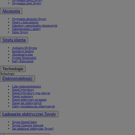
Oryginalne oleje Toyoty
Akcesoria
Oryginalne akcesoria Toyoty
Opony i koła zimowe
Zabudowy samochodów dostawczych
Zabezpieczenia i alarmy
Sklep Toyoty
Strefa klienta
Aplikacja MyToyota
Instrukcje obsługi
Aktualizacja map
System Bluetooth®
Karty Ratownicze
Technologie
Technologie
Elektromobilność
Lider elektromobilności
Napęd hybrydowy
Napęd hybrydowy typu plug-in
Napęd wodorowy
Napęd elektryczny na baterię
Zasięg aut elektrycznych
Zalety posiadania aut elektrycznych
Ładowanie elektrycznej Toyoty
Toyota HomeCharge
Toyota Charging Network
Jak naładować elektryczną Toyotę?