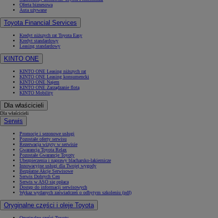
Oferta biznesowa
Auta używane
Toyota Financial Services
Kredyt niższych rat Toyota Easy
Kredyt standardowy
Leasing standardowy
KINTO ONE
KINTO ONE Leasing niższych rat
KINTO ONE Leasing konsumencki
KINTO ONE Najem
KINTO ONE Zarządzanie flotą
KINTO Mobility
Dla właścicieli
Dla właścicieli
Serwis
Promocje i sezonowe usługi
Pozostałe oferty serwisu
Rezerwacja wizyty w serwisie
Gwarancja Toyota Relax
Pozostałe Gwarancje Toyoty
Ubezpieczenia i naprawy blacharsko-lakiernicze
Innowacyjne usługi dla Twojej wygody
Bezpłatne Akcje Serwisowe
Serwis Dobrych Cen
Serwis w ASO się opłaca
Dostęp do informacji serwisowych
Wykaz wydanych zaświadczeń o odbytym szkoleniu (pdf)
Oryginalne części i oleje Toyota
Oryginalne części Toyoty