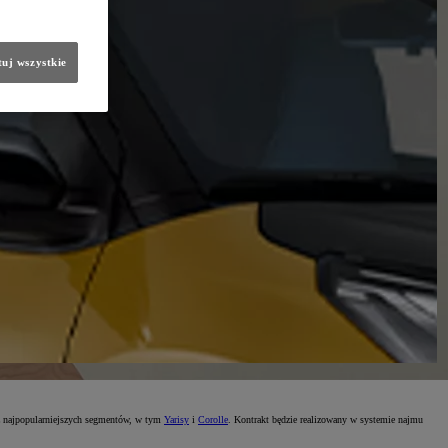
uj wszystkie
z najpopularniejszych segmentów, w tym
Yarisy
i
Corolle
. Kontrakt będzie realizowany w systemie najmu