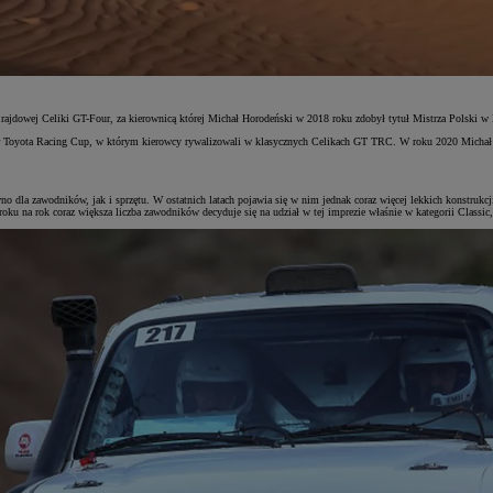
 rajdowej Celiki GT-Four, za kierownicą której Michał Horodeński w 2018 roku zdobył tytuł Mistrza Polsk
ota Racing Cup, w którym kierowcy rywalizowali w klasycznych Celikach GT TRC. W roku 2020 Michał Horod
o dla zawodników, jak i sprzętu. W ostatnich latach pojawia się w nim jednak coraz więcej lekkich konstrukc
ku na rok coraz większa liczba zawodników decyduje się na udział w tej imprezie właśnie w kategorii Classic,