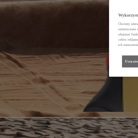
Wykorzystu
Chcemy ułatwi
umieszczane 
ulepszać funk
celów reklamo
ich ustawieni
Ustawie