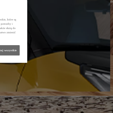
okie, które są
potrzeby i
także służą do
łatwo zmienić
uj wszystkie