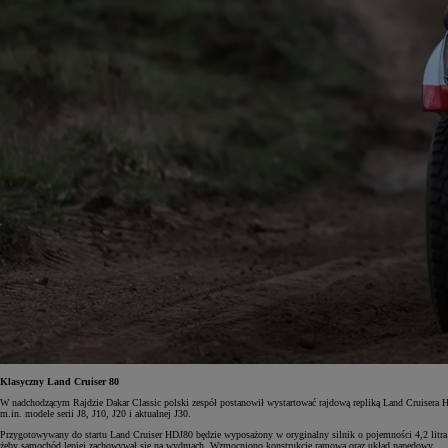
Klasyczny Land Cruiser 80
W nadchodzącym Rajdzie Dakar Classic polski zespół postanowił wystartować rajdową repliką Land Cruisera H
m.in. modele serii J8, J10, J20 i aktualnej J30.
Przygotowywany do startu Land Cruiser HDJ80 będzie wyposażony w oryginalny silnik o pojemności 4,2 litra 
żeby samochód lepiej zachowywał się na wydmach. Wzmocniono konstrukcję ramową oraz układ napędowy.