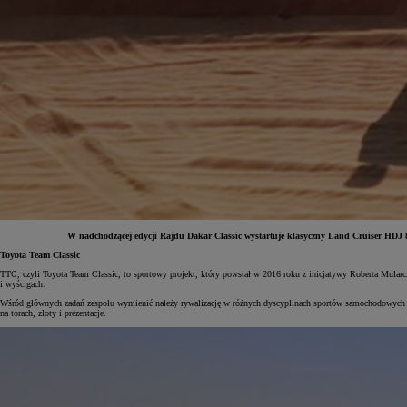
W nadchodzącej edycji Rajdu Dakar Classic wystartuje klasyczny Land Cruiser HDJ 80.
Toyota Team Classic
TTC, czyli Toyota Team Classic, to sportowy projekt, który powstał w 2016 roku z inicjatywy Roberta Mularc
Od
81 900 zł
i wyścigach.
Wśród głównych zadań zespołu wymienić należy rywalizację w różnych dyscyplinach sportów samochodowych ora
Yaris Cross
na torach, zloty i prezentacje.
HYBRID