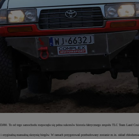
DJ80. To od tego samochodu rozpoczęła się pełna sukcesów historia fabrycznego zespołu TLC Team Land Cruise
i oryginalną manualną skrzynię biegów. W ramach przygotowań przebudowany zostanie m.in. układ chłodzenia 