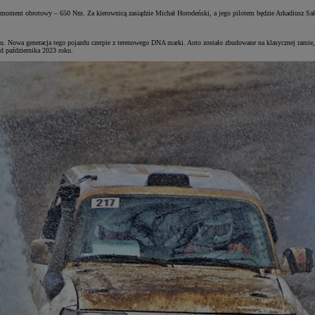
oment obrotowy – 650 Nm. Za kierownicą zasiądzie Michał Horodeński, a jego pilotem będzie Arkadiusz Sał
ku. Nowa generacja tego pojazdu czerpie z terenowego DNA marki. Auto zostało zbudowane na klasycznej ramie,
 października 2023 roku.