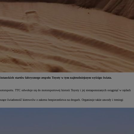
biutanckich startów fabrycznego zespołu Toyoty w tym najtrudniejszym wyścigu świata.
otorsportu. TTC odwołuje się do motorsportowej historii Toyoty i jej niezapomnianych osiągnięć w rajdach
szące świadomość kierowców z zakresu bezpieczeństwa na drogach. Organizuje także zawody i treningi