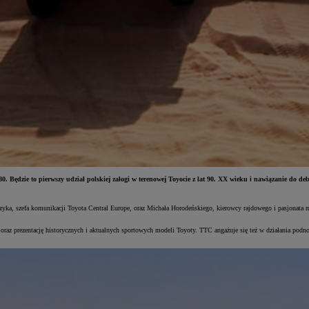
 Będzie to pierwszy udział polskiej załogi w terenowej Toyocie z lat 90. XX wieku i nawiązanie do de
zyka, szefa komunikacji Toyota Central Europe, oraz Michała Horodeńskiego, kierowcy rajdowego i pasjonata m
z prezentację historycznych i aktualnych sportowych modeli Toyoty. TTC angażuje się też w działania podno