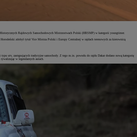
i w Historycznych Rajdowych Samochodowych Mistrzostwach Polski (HRSMP) w kategorii youngtimer.
eński zdobył tytuł Vice Mistrza Polski i Europy Centralnej w rajdach terenowych za kierownicą
ji typu utv, zastępujących tradycyjne samochody. Z tego m.in. powodu do rajdu Dakar dodano nową kategorię
 rywalizując w legendarnych autach.