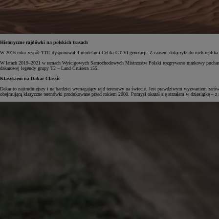
Historyczne rajdówki na polskich trasach
W 2016 roku zespół TTC dysponował 4 modelami Celiki GT VI generacji. Z czasem dołączyła do nich replika
W latach 2019–2021 w ramach Wyścigowych Samochodowych Mistrzostw Polski rozgrywano markowy puchar Toy
dakarowej legendy grupy T2 – Land Cruisera 155.
Klasykiem na Dakar Classic
Dakar to najtrudniejszy i najbardziej wymagający rajd terenowy na świecie. Jest prawdziwym wyzwaniem zarówn
obejmującą klasyczne terenówki produkowane przed rokiem 2000. Pomysł okazał się strzałem w dziesiątkę – z ro