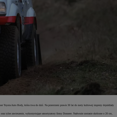
r Toyota Auto Body, która trwa do dziś. Na przestrzeni prawie 30 lat do mety kultowej imprezy dojeżdżały
oraz tylne zawieszenie, wykorzystujące amortyzatory firmy Donnere. Nadwozie zostanie skrócone o 20 cm,