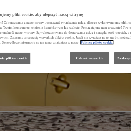
jemy pliki cookie, aby ulepszyć naszą witrynę
ć Ci korzystanie z naszej strony i usprawnić świadczenie usług, dlatego wykorzystujemy pliki co
na Twoim komputerze, telefonie komórkowym lub tablecie. Pomagają one nam zrozumieć Twoje 
cjonalność naszej witryny. Są wykorzystywane do dostarczania usług i narzędzi osób trzecich, a 
wych. Zalecamy akceptację wszystkich plików cookie. Jeżeli nie wyrażasz na to zgody, możesz 
a. Szczegółowe informacje na ten temat znajdziesz w naszej
Polityce plików cookie.
nia plików cookie
Odrzuć wszystkie
Zaakcept