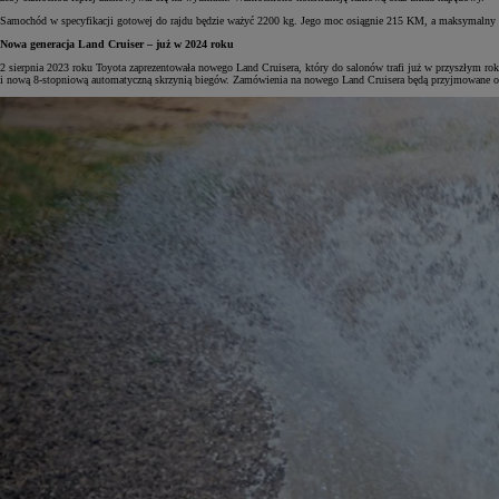
Samochód w specyfikacji gotowej do rajdu będzie ważyć 2200 kg. Jego moc osiągnie 215 KM, a maksymalny m
Nowa generacja Land Cruiser – już w 2024 roku
2 sierpnia 2023 roku Toyota zaprezentowała nowego Land Cruisera, który do salonów trafi już w przyszłym ro
i nową 8-stopniową automatyczną skrzynią biegów. Zamówienia na nowego Land Cruisera będą przyjmowane od
Od
105 300 zł
Corolla Hatchback
HYBRID