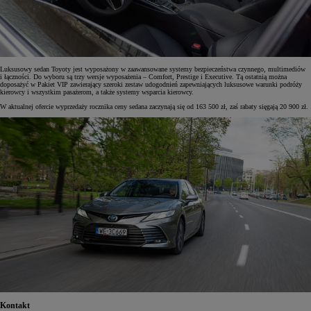
Luksusowy sedan Toyoty jest wyposażony w zaawansowane systemy bezpieczeństwa czynnego, multimediów
i łączności. Do wyboru są trzy wersje wyposażenia – Comfort, Prestige i Executive. Tą ostatnią można
doposażyć w Pakiet VIP zawierający szeroki zestaw udogodnień zapewniających luksusowe warunki podróży
kierowcy i wszystkim pasażerom, a także systemy wsparcia kierowcy.
W aktualnej ofercie wyprzedaży rocznika ceny sedana zaczynają się od 163 500 zł, zaś rabaty sięgają 20 900 zł.
Kontakt