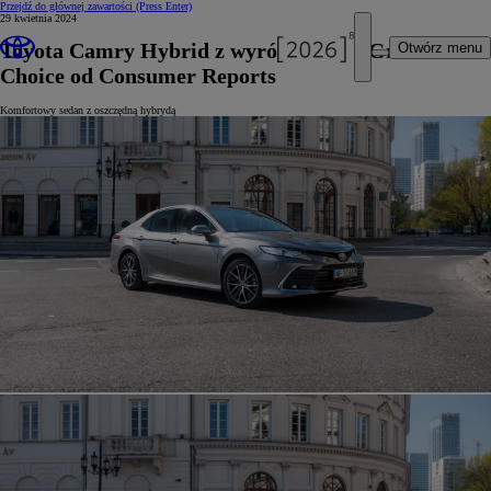
Przejdź do głównej zawartości
(Press Enter)
29 kwietnia 2024
Toyota Camry Hybrid z wyróżnieniem Green
Otwórz menu
Choice od Consumer Reports
Komfortowy sedan z oszczędną hybrydą