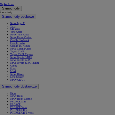
Napisz do nas
Samochody
Samochody
Samochody osobowe
Nowe Aygo X
Yaris
GR Yaris
Yaris Cross
Nowy Yaris Cross
Nowy Urban Cruiser
Corolla Hatchback
Corolla Sedan
Corolla TS Kombi
Nowa Corolla Cross
Toyota C-HR
Toyota C-HR Plug-in
Nowa Toyota C-HR+
Nowa Toyota bZ4X
Nowa Toyota bZ4X Touring
Camry
Prius
Mirai
Nowy RAV4
Land Cruiser
Nowy GR GT
Samochody dostawcze
Hilux
Nowy Hilux
Nowy Hilux Electric
PROACE Max
PROACE
PROACE Verso
PROACE CITY
PROACE CITY Verso