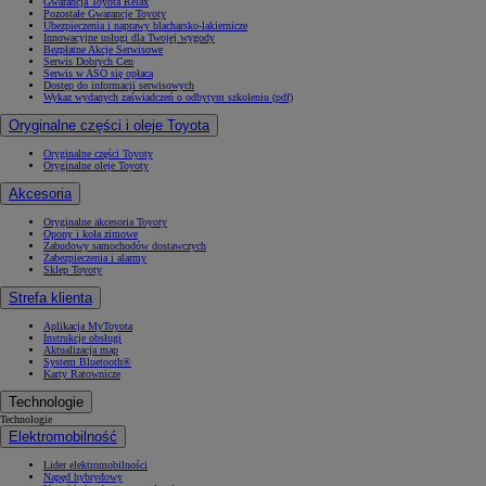
Gwarancja Toyota Relax
Pozostałe Gwarancje Toyoty
Ubezpieczenia i naprawy blacharsko-lakiernicze
Innowacyjne usługi dla Twojej wygody
Bezpłatne Akcje Serwisowe
Serwis Dobrych Cen
Serwis w ASO się opłaca
Dostęp do informacji serwisowych
Wykaz wydanych zaświadczeń o odbytym szkoleniu (pdf)
Oryginalne części i oleje Toyota
Oryginalne części Toyoty
Oryginalne oleje Toyoty
Akcesoria
Oryginalne akcesoria Toyoty
Opony i koła zimowe
Zabudowy samochodów dostawczych
Zabezpieczenia i alarmy
Sklep Toyoty
Strefa klienta
Aplikacja MyToyota
Instrukcje obsługi
Aktualizacja map
System Bluetooth®
Karty Ratownicze
Technologie
Technologie
Elektromobilność
Lider elektromobilności
Napęd hybrydowy