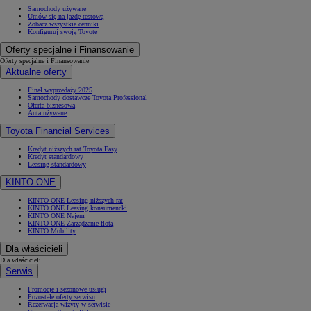
Samochody używane
Umów się na jazdę testową
Zobacz wszystkie cenniki
Konfiguruj swoją Toyotę
Oferty specjalne i Finansowanie
Oferty specjalne i Finansowanie
Aktualne oferty
Finał wyprzedaży 2025
Samochody dostawcze Toyota Professional
Oferta biznesowa
Auta używane
Toyota Financial Services
Kredyt niższych rat Toyota Easy
Kredyt standardowy
Leasing standardowy
KINTO ONE
KINTO ONE Leasing niższych rat
KINTO ONE Leasing konsumencki
KINTO ONE Najem
KINTO ONE Zarządzanie flotą
KINTO Mobility
Dla właścicieli
Dla właścicieli
Serwis
Promocje i sezonowe usługi
Pozostałe oferty serwisu
Rezerwacja wizyty w serwisie