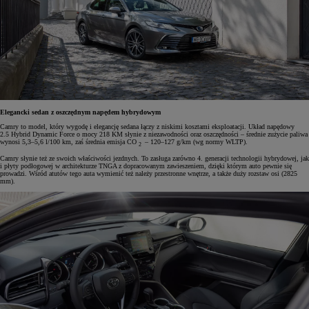
Elegancki sedan z oszczędnym napędem hybrydowym
Camry to model, który wygodę i elegancję sedana łączy z niskimi kosztami eksploatacji. Układ napędowy
2.5 Hybrid Dynamic Force o mocy 218 KM słynie z niezawodności oraz oszczędności – średnie zużycie paliwa
wynosi 5,3–5,6 l/100 km, zaś średnia emisja CO
– 120–127 g/km (wg normy WLTP).
2
Camry słynie też ze swoich właściwości jezdnych. To zasługa zarówno 4. generacji technologii hybrydowej, jak
i płyty podłogowej w architekturze TNGA z dopracowanym zawieszeniem, dzięki którym auto pewnie się
prowadzi. Wśród atutów tego auta wymienić też należy przestronne wnętrze, a także duży rozstaw osi (2825
mm).