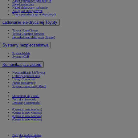
Napęd hybrydowy typu plug-in
Napęd wodorowy
Napęd elektryczny na baterię
Zasięg aut elektrycznych
Zalety posiadania aut elektrycznych
Ładowanie elektrycznej Toyoty
Toyota HomeCharge
Toyota Charging Network
Jak naładować elektryczną Toyotę?
Systemy bezpieczeństwa
Toyota T-Mate
System eCall
Komunikacja z autem
Nowa aplikacja MyToyota
Cyfrowy opiekun auta
Usługi Connected
Płatne subskrypcje
Toyota Connectivity Match
Skontaktuj się z nami
Polityka ciasteczek
Deklaracja dostępności
(Opens in new window)
(Opens in new window)
(Opens in new window)
(Opens in new window)
Polityka środowiskowa