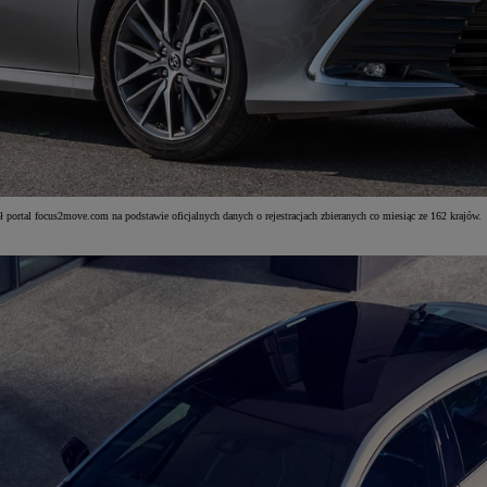
 portal focus2move.com na podstawie oficjalnych danych o rejestracjach zbieranych co miesiąc ze 162 krajów.