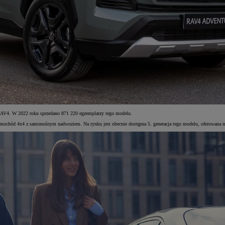
a RAV4. W 2022 roku sprzedano 871 220 egzemplarzy tego modelu.
amochód 4x4 z samonośnym nadwoziem. Na rynku jest obecnie dostępna 5. generacja tego modelu, oferowana