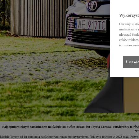
Wykorzystu
Chcemy ułatwi
umieszczane 
ulepszać funk
celów reklamo
ich ustawieni
Ustawie
Najpopularniejszym samochodem na świecie od dwóch dekad jest Toyota Corolla. Potwierdziły to równie
spr
Modele Toyoty od lat dominują na światowym rynku motoryzacyjnym. Tak było również w 2022 roku. Pozycję