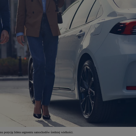
mu pozycję lidera segmentu samochodów średniej wielkości.