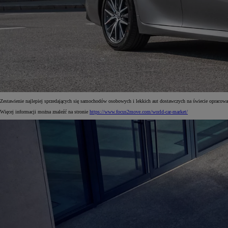
Zestawienie najlepiej sprzedających się samochodów osobowych i lekkich aut dostawczych na świecie opracował
Więcej informacji można znaleźć na stronie
https://www.focus2move.com/world-car-market/