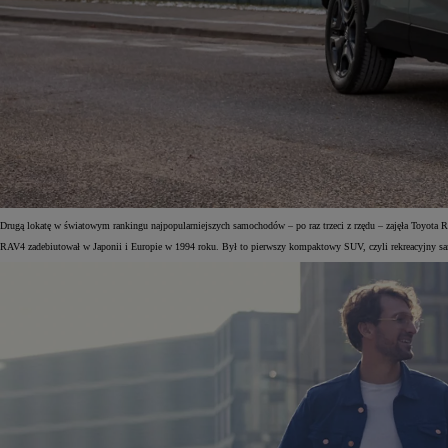
Drugą lokatę w światowym rankingu najpopularniejszych samochodów – po raz trzeci z rzędu – zajęła Toyot
RAV4 zadebiutował w Japonii i Europie w 1994 roku. Był to pierwszy kompaktowy SUV, czyli rekreacyjny s
Od
81 900 zł
Yaris Cross
HYBRID