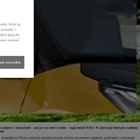
okie, które są
potrzeby i
także służą do
łatwo zmienić
uj wszystkie
ejsce w zestawieniu – już po raz trzeci z rzędu – zajął model RAV4. W pierwszej dziesiątce najlepiej
com.
lu. Kompaktowa Toyota utrzymała sprzedaż powyżej miliona aut pomimo pandemii, problemów z dostawami