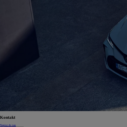
Od
105 300 zł
Corolla Hatchback
HYBRID
Kontakt
Napisz do nas