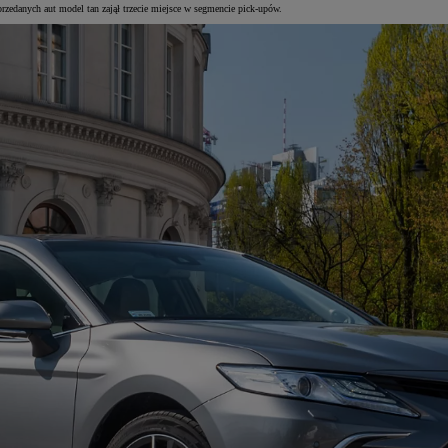
edanych aut model tan zajął trzecie miejsce w segmencie pick-upów.