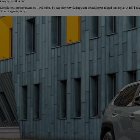
i wojny w Ukrainie.
Corolla jest produkowana od 1966 roku. Po raz pierwszy światowym bestsellerem model ten został w 1974 roku,
50 mln egzemplarzy.