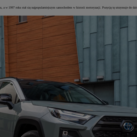
 a w 1997 roku stał się najpopularniejszym samochodem w historii motoryzacji. Pozycję tę utrzymuje do dziś.