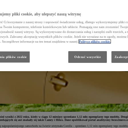
jemy pliki cookie, aby ulepszyć naszą witrynę
ć Ci korzystanie z naszej strony i usprawnić świadczenie usług, dlatego wykorzystujemy pliki co
na Twoim komputerze, telefonie komórkowym lub tablecie. Pomagają one nam zrozumieć Twoje 
cjonalność naszej witryny. Są wykorzystywane do dostarczania usług i narzędzi osób trzecich, a 
wych. Zalecamy akceptację wszystkich plików cookie. Jeżeli nie wyrażasz na to zgody, możesz 
a. Szczegółowe informacje na ten temat znajdziesz w naszej
Polityce plików cookie.
nia plików cookie
Odrzuć wszystkie
Zaakcept
ż wyniki z 2022 roku, kiedy w ciągu 12 miesięcy sprzedano 1,12 mln egzemplarzy tego modelu. Drugie mi
zedających się aut znalazły się także Camry i Hilux. Dane opublikował portal analityczny focus2move.
 najpopularniejszego samochodu na świecie utrzymała Corolla – sprzedano 1,12 mln egzemplarzy tego mode