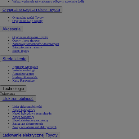
Wykaz wydanych zaświadczeń o odbytym szkoleniu (pdf)
Oryginalne części i oleje Toyota
Oryginalne części Toyoty
Oryginalne oleje Toyoty
Akcesoria
Oryginalne akcesoria Toyoty
Opony i koła zimowe
Zabudowy samochodów dostawczych
Zabezpieczenia i alarmy
Sklep Toyoty
Strefa klienta
Aplikacja MyToyota
Instrukcje obsługi
Aktualizacja map
System Bluetooth®
Karty Ratownicze
Technologie
Technologie
Elektromobilność
Lider elektromobilności
Napęd hybrydowy
Napęd hybrydowy typu plug-in
Napęd wodorowy
Napęd elektryczny na baterię
Zasięg aut elektrycznych
Zalety posiadania aut elektrycznych
Ładowanie elektrycznej Toyoty