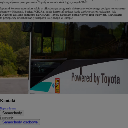
wykorzystywane przez partnerów Toyoty w ramach sieci logistycznych TME.
Japoński koncern uczestniczy także w pilotażowym programie elektryczno-wodorowego pociągu, testowanego
obecnie w Hiszpanii. Pociąg FCH2Rail może korzystać podczas jazdy zarówno z sieci trakcyjnej, jak
i własnego zasilania ogniwami paliwowymi Toyoty na trasach pozbawionych linii trakcyjnej. Rozwiązanie
to przyspieszy dekarbonizację transportu kolejowego w Europie.
Kontakt
Napisz do nas
Samochody
Samochody
Samochody osobowe