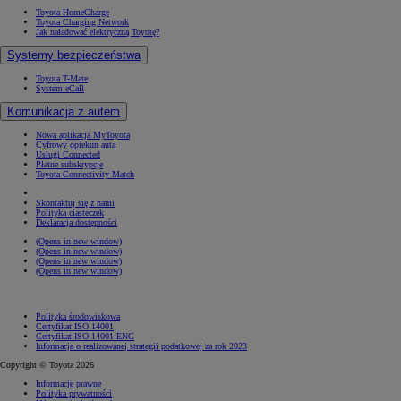
Toyota HomeCharge
Toyota Charging Network
Jak naładować elektryczną Toyotę?
Systemy bezpieczeństwa
Toyota T-Mate
System eCall
Komunikacja z autem
Nowa aplikacja MyToyota
Cyfrowy opiekun auta
Usługi Connected
Płatne subskrypcje
Toyota Connectivity Match
Skontaktuj się z nami
Polityka ciasteczek
Deklaracja dostępności
(Opens in new window)
(Opens in new window)
(Opens in new window)
(Opens in new window)
Polityka środowiskowa
Certyfikat ISO 14001
Certyfikat ISO 14001 ENG
Informacja o realizowanej strategii podatkowej za rok 2023
Copyright © Toyota 2026
Informacje prawne
Polityka prywatności