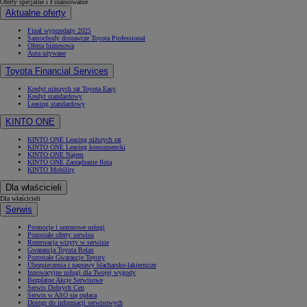
Oferty specjalne i Finansowanie
Aktualne oferty
Finał wyprzedaży 2025
Samochody dostawcze Toyota Professional
Oferta biznesowa
Auta używane
Toyota Financial Services
Kredyt niższych rat Toyota Easy
Kredyt standardowy
Leasing standardowy
KINTO ONE
KINTO ONE Leasing niższych rat
KINTO ONE Leasing konsumencki
KINTO ONE Najem
KINTO ONE Zarządzanie flotą
KINTO Mobility
Dla właścicieli
Dla właścicieli
Serwis
Promocje i sezonowe usługi
Pozostałe oferty serwisu
Rezerwacja wizyty w serwisie
Gwarancja Toyota Relax
Pozostałe Gwarancje Toyoty
Ubezpieczenia i naprawy blacharsko-lakiernicze
Innowacyjne usługi dla Twojej wygody
Bezpłatne Akcje Serwisowe
Serwis Dobrych Cen
Serwis w ASO się opłaca
Dostęp do informacji serwisowych