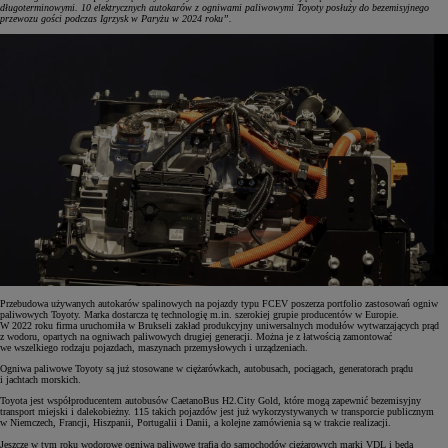
długoterminowymi. 10 elektrycznych autokarów z ogniwami paliwowymi Toyoty posłuży do bezemisyjnego
przewozu gości podczas Igrzysk w Paryżu w 2024 roku”.
Przebudowa używanych autokarów spalinowych na pojazdy typu FCEV poszerza portfolio zastosowań ogniw
paliwowych Toyoty. Marka dostarcza tę technologię m.in. szerokiej grupie producentów w Europie.
W 2022 roku firma uruchomiła w Brukseli zakład produkcyjny uniwersalnych modułów wytwarzających prąd
z wodoru, opartych na ogniwach paliwowych drugiej generacji. Można je z łatwością zamontować
we wszelkiego rodzaju pojazdach, maszynach przemysłowych i urządzeniach.
Ogniwa paliwowe Toyoty są już stosowane w ciężarówkach, autobusach, pociągach, generatorach prądu
i jachtach morskich.
Toyota jest współproducentem autobusów CaetanoBus H2.City Gold, które mogą zapewnić bezemisyjny
transport miejski i dalekobieżny. 115 takich pojazdów jest już wykorzystywanych w transporcie publicznym
w Niemczech, Francji, Hiszpanii, Portugalii i Danii, a kolejne zamówienia są w trakcie realizacji.
Jeszcze w tym roku wodorowe ogniwa paliwowe trafią do samochodów ciężarowych marki VDL i będą