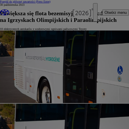
Przejdź do głównej zawartości
(Press Enter)
30 października 2023
Powiększa się flota bezemisyjnych pojazdów
Otwórz menu
na Igrzyskach Olimpijskich i Paraolimpijskich
10 elektrycznych autokarów z wodorowymi ogniwami paliwowymi Toyoty