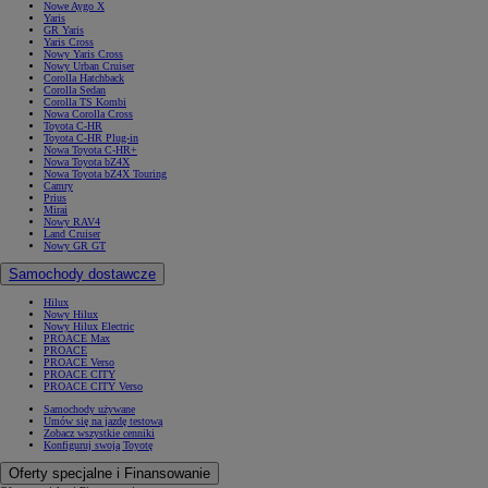
Nowe Aygo X
Yaris
GR Yaris
Yaris Cross
Nowy Yaris Cross
Nowy Urban Cruiser
Corolla Hatchback
Corolla Sedan
Corolla TS Kombi
Nowa Corolla Cross
Toyota C-HR
Toyota C-HR Plug-in
Nowa Toyota C-HR+
Nowa Toyota bZ4X
Nowa Toyota bZ4X Touring
Camry
Prius
Mirai
Nowy RAV4
Land Cruiser
Nowy GR GT
Samochody dostawcze
Hilux
Nowy Hilux
Nowy Hilux Electric
PROACE Max
PROACE
PROACE Verso
PROACE CITY
PROACE CITY Verso
Samochody używane
Umów się na jazdę testową
Zobacz wszystkie cenniki
Konfiguruj swoją Toyotę
Oferty specjalne i Finansowanie